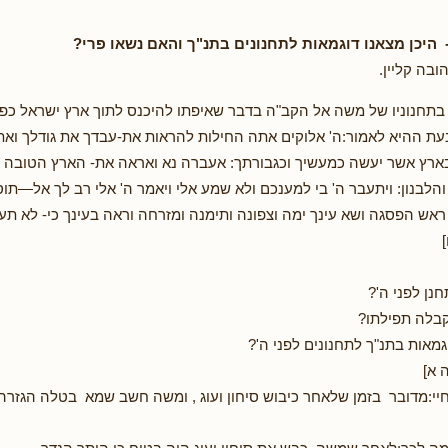
היכן מצאנו דוגמאות לתחנונים בתנ"ך והאם נשאו פרי?
ובה קליין.
תחנוניו של משה אל הקב"ה בדבר שאיפתו להיכנס לתוך ארץ ישראל כפ
בעת ההיא לאמור:ה' אלוקים אתה החילות להראות את-עבדך את גודלך וא
ארץ אשר יעשה כמעשיך וכגבורתך: אעברה נא ואראה את- הארץ הטובה 
הלבנון: ויתעבר ה' בי למענכם ולא שמע אלי ויאמר ה' אלי רב לך אל—תוס
אש הפסגה ושא עינך ימה וצפונה ותימנה ומזרחה וראה בעינך כי- לא תעב
]
נן לפני ה'?
קבלה תפילתו?
וגמאות בתנ"ך לתחנונים לפני ה'?
 א]
חיי:מדובר בזמן שלאחר כיבוש סיחון ועוג , ומשה חשב שמא בטלה הגזרה 