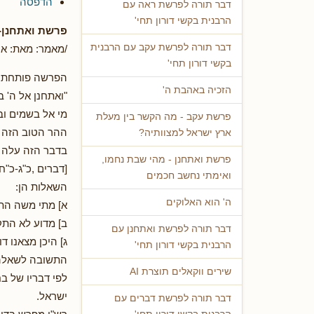
הדפסה
דבר תורה לפרשת ראה עם
הרבנית בקשי דורון תחי'
פרשת ואתחנן- 
דבר תורה לפרשת עקב עם הרבנית
/מאמר: מאת: אה
בקשי דורון תחי'
הפרשה פותחת ב
הזכיה באהבת ה'
"ואתחנן אל ה' 
מי אל בשמים וב
פרשת עקב - מה הקשר בין מעלת
ההר הטוב הזה ו
ארץ ישראל למצוותיה?
בדבר הזה עלה ר
פרשת ואתחנן - מהי שבת נחמו,
[דברים ,כ"ג-כ"ח
ואימתי נחשב חכמים
השאלות הן:
ה' הוא האלוקים
א] מתי משה התח
ב] מדוע לא הת
דבר תורה לפרשת ואתחנן עם
ג] היכן מצאנו ד
הרבנית בקשי דורון תחי'
התשובה לשאלה
שירים ווקאלים תוצרת AI
לפי דבריו של ב
ישראל.
דבר תורה לפרשת דברים עם