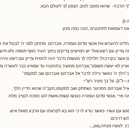
לך הרבה- שהוא מוסב לטוב הצפון לך לעולם הבא.
ג]
נו דוגמאות לתחנונים ,הנה כמה מהן:
יט להעניש את אנשי סדום ועמורה, אברהם מתחנן לפני ה' לבטל את ה
 צדיק עם רשע:אולי יש חמישים צדיקים בתוך העיר האף תספה ולא-תיש
ם אשר בקירבה? חלילה לך מעשות כדבר הזה להמית צדיק עם רשע והיה 
ארץ לא יעשה משפט",אברהם ממשיך בתחנוניו עד שמגיע כבר לעשרה צדי
וילך ה' כאשר כילה לדבר אל אברהם ואברהם שב למקומו"
—ל"ג]: על כך מעיר רש"י-
יל ואברהם הסניגור נשתתק ושב למקומו,הקב"ה שהוא הדיין הלך.
 פרי ,אנשי סדום ועמורה נענשו קשות.ואשת לוט הפכה לנציב מלח.
גש עם עשיו -כאשר נודע לו כי הוא בא לקראתו עם ארבע מאות איש.
וש דרכים: