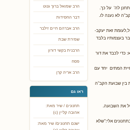
הרב שמואל ברוך גנוט
חנן לה' על כך.
"ה לא נענה לו.
דבר החסידות
הרב אברהם חיים זילבר
אל,לעומת זאת יעקב-
בר בעצמותיו בלבד
שמירת שבת
הרבנית בקשי דורון
 כדי לכבד את דור
פסח
חיית המתים יחד עם
הרב אריה קרן
 בין שבועת הקב"ה
ראו גם
טל את השבועה.
תחנונים / שיר מאת:
אהובה קליין (c)
תחנונים אלי:"שלא
ישנם תחנונים/ שיר מאת: