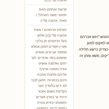
אהובה קליין.(c)
פרשת ואתחנן-האם
תחנוני משה הועילו? /
מאת: אהובה קליין
תפילת הרחמים / מאת
אהובה קליין(c) אלוקי
עונש:"ויגש אברהם
בעל הרחמים תן בליבי
א למקום למען
מעיין חסדים למען אמלא
כצדיק כרשע חלילה
מחסור אביונים ואשים
קים, משא ומתן זה
מחסום בפני אכזרים. לגר
יתום ואלמנה אושיט
עזרה נאמנה ארעיף
עליהם מתנות אהבת
חינם בכמויות. למען לבבי
לא ירום בלעדיך הנני
כקליפת השום אזכור
היותי גר בארץ מצרים
הושעתני בזרוע נטויה
בחוזק ידיים. בהושיטי