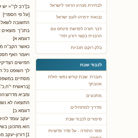
לבחירת מנהיג הראוי לישראל
ב]"רב לך"= יש 
[על פי הספרי]
נבואת ירמיהו לעם ישראל
התשובה לשאלה 
דבר תורה לפרשת פינחס עם
בתנ"ך מוצאים א
הרבנית בקשי דורון תחי'
דוגמא א]
כאשר הקב"ה מחל
בלק רוקם תכניות
ויאמר האף תספה
חמישים הצדיקי
לכבוד שבת
לך השופט כל ה
חוברת: שבת קודש נפשי חולת
מסתיים במשפט:"
אהבתך
[בראשית י"ח,כ"ג
ומביא מדרש:הוא
מתכונים
התוצאה לא נשאה
מדריך למתחילים
דוגמא ב]
יעקב עומד להיפ
סיפורים לכבוד שבת
הוא מתכונן בשל
ספר התודה - על סדר פרשיות
1] דורון-יעקב מכין לעשיו מנחה,צאן....
התורה