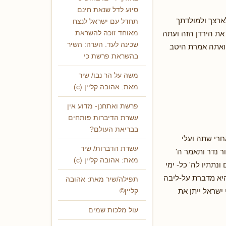
סיוע לדל שנאת חינם
לארצך ולמולדתך
תחדל עם ישראל לנצח
את הירדן הזה ועתה
מאוחד זוכה להשראת
שכינה לעד. הערה: השיר
ם: ואתה אמרת היטב
בהשראת פרשת כי
משה על הר נבו/ שיר
מאת: אהובה קליין (c)
פרשת ואתחנן- מדוע אין
עשרת הדיברות פותחים
בבריאת העולם?
חרי שתה ועלי
עשרת הדברות/ שיר
ר נדר ותאמר ה'
מאת: אהובה קליין (c)
תתיו לה' כל- ימי
היא מדברת על-ליבה
תפילה/שיר מאת: אהובה
 ישראל ייתן את
קליין©
עול מלכות שמים