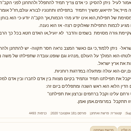
אמור לעיל ניתן להסיק: כי אדם צריך תמיד להתפלל ולהתחנן לפני הקב"ה
מייד,אל יתייאש,ימשיך ויתמיד בתפילתו ותחנוניו לבורא עולם,חז"ל אומרי
ימת של תפילות,הוא אינו יודע מהי הכמות,אך הקב"ה יודע-כי הוא בוחן כ
גיע לכמות התפילות שאלוקים רצה- אז הוא נענה.
קיימת גזרה מסוימת בשמים והדבר לא יועיל,או האדם חטא בכל כך הרבה
ראל- ניתן ללמוד,כי גם כאשר המצב נראה חסר תקווה- יש להתחנן ולהת
טתו-הוא המולך על העולם ,מנהיג וגם שופט.עובדה שתפילתו של משה נ
ת את ארץ ישראל.
,יום-הוא עולה ומתעלה במדרגות רוחניות.
יקבל את תפילתנו תמיד ונתמיד בקיום מצוות בין אדם לחברו ובין אדם למק
ם הדין הלוא הוא ראש השנה ומתפללים ביום זה:
ורחם עלינו וקבל ברחמים וברצון את תפילתנו"
זו תתקבל במרומים.אמן ואמן.
Sup
קטגוריה:
פרשת ואתחנן
פורסם ב18 אוקטובר 2020
כניסות: 4493
 קליין
פרשת ואתחנן