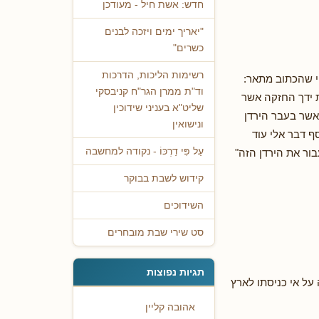
חדש: אשת חיל - מעודכן
"יאריך ימים ויזכה לבנים
כשרים"
רשימות הליכות, הדרכות
י שהכתוב מתאר:
וד"ת ממרן הגר"ח קניבסקי
ת ידך החזקה אשר
שליט"א בעניני שידוכין
אשר בעבר הירדן
ונישואין
ף דבר אלי עוד
עַל פִּי דַרְכּוֹ - נקודה למחשבה
ור את הירדן הזה"
קידוש לשבת בבוקר
השידוכים
סט שירי שבת מובחרים
תגיות נפוצות
על אי כניסתו לארץ
אהובה קליין