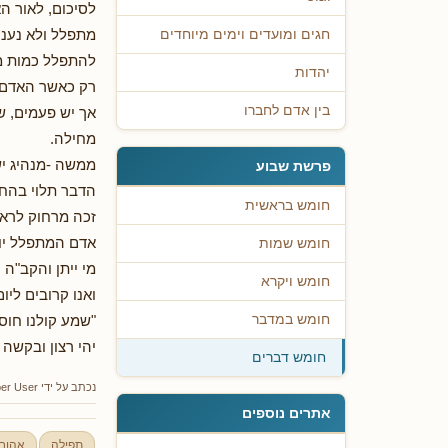
לסיכום, לאור ה
מתפלל ולא נענה 
חגים ומועדים וימים מיוחדים
להתפלל כמות מסו
יהדות
רק כאשר האדם מ
בין אדם לחברו
אך יש פעמים, ש
מחילה.
ממשה -מנהיג יש
פרשת שבוע
הדבר תלוי בהחל
חומש בראשית
זכה מרחוק לראו
אדם המתפלל יום
חומש שמות
מי ייתן והקב"ה 
חומש ויקרא
ואנו קרובים ליו
"שמע קולנו חוס 
חומש במדבר
יהי רצון ובקשה 
חומש דברים
נכתב על ידי
er User
אתרים נוספים
תפילה
אהובה