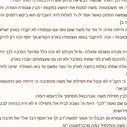
ה לכך:לאחר שמשה כבש את סיחון ועוג היה בטוח כי הותר הנדר.
: אז משנצטווה משה למנות את יהושע במקומו –הבין שנגזרה הגזרה, והת
משה התחנן כאשר אמר לו ה' לעלות להר העברים-הוא ביקש רחמים והקב
 ב]
זו הייתה גזרה: ה' גזר על משה שגם גופו וגם עצמותיו לא יקברו בארץ ישר
בות – זכה להיקבר בגופו ועצמותיו בארץ הקודש,אך יוסף זכה רק להיק
ה מנהיג משכמו ומעלה –גדול מכולם לא זכה כלל ומדוע? הסיבה לכך היא:
להיכנס לארץ,לפי שמתו במדבר ולא זכו גם שעצמותם יקברו בארץ.
אלה שמתו בגלות בחוצה לארץ וה' נוצר נפשם עד בוא הגאולה שיזכו לת
.
כי הקב"ה לא קיבל את תפילתו של משה מהסיבה: כי הייתה כאן התנגשות
ביאו"-
 לבין תפילת משה ,אברבנאל מסתמך על דוגמא דומה:
גם שם נאמר:"לכן"- היות וה' נשבע לבית אלי,ותפילה זו לא היה בכוחה לב
ירושים:
 מהגמרא-מן הבבלי:ה' אומר למשה:"רב לך אל תוסף דבר אלי"-אל תרבה ב
קשה והתלמיד כמה סרבן"[סוטה י"ג]