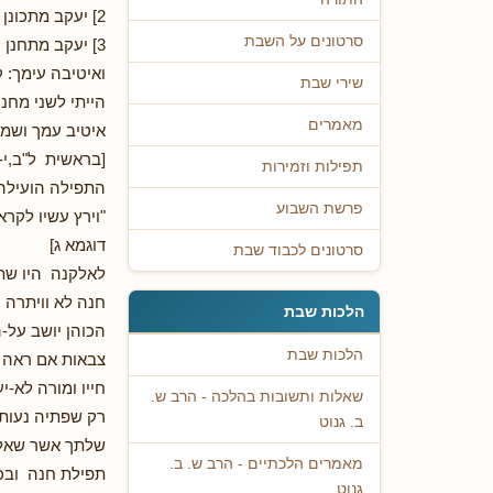
2] יעקב מתכונן גם למלחמה.
סרטונים על השבת
3] יעקב מתחנן
ואיטיבה עימך: 
שירי שבת
הייתי לשני מחנו
מאמרים
איטיב עמך ושמת
[בראשית ל"ב,י-י
תפילות וזמירות
התפילה הועילה 
פרשת השבוע
"וירץ עשיו לקראת
דוגמא ג]
סרטונים לכבוד שבת
לאלקנה היו שתי
חנה לא וויתרה 
הלכות שבת
הכוהן יושב על-ה
הלכות שבת
צבאות אם ראה ת
חייו ומורה לא-
שאלות ותשובות בהלכה - הרב ש.
רק שפתיה נעות ו
ב. גנוט
שלתך אשר שאלת 
מאמרים הלכתיים - הרב ש. ב.
תפילת חנה ובכי
גנוט