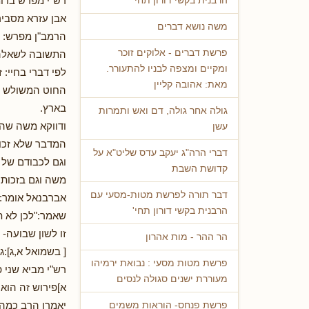
רש"י מפרש בדומ
הרבנית בקשי דורון תחי'
אבן עזרא מסביר
משה נושא דברים
הרמב"ן מפרש: ש
פרשת דברים - אלוקים זוכר
התשובה לשאלה
ומקיים ומצפה לבניו להתעורר.
לפי דברי בחיי: 
מאת: אהובה קליין
החוט המשולש בא
בארץ.
גולה אחר גולה, דם ואש ותמרות
ודווקא משה שהי
עשן
המדבר שלא זכו 
דברי הרה"ג יעקב עדס שליט"א על
וגם לכבודם של 
קדושת השבת
משה וגם בזכותו
דבר תורה לפרשת מטות-מסעי עם
אברבנאל אומר: 
הרבנית בקשי דורון תחי'
שאמר:"לכן לא ת
זו לשון שבועה-
הר ההר - מות אהרון
[ בשמואל א,ג]:
פרשת מטות מסעי : נבואת ירמיהו
רש"י מביא שני פ
מעוררת ישנים סגולה לנסים
א]פירוש זה הוא
יאמרו הרב כמה 
פרשת פנחס- הוראות משמים