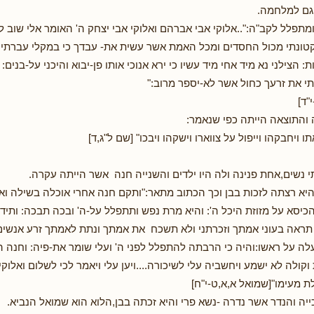
 ומתפלל לקב"ה:"..אלוקי אבי אברהם ואלוקי אבי יצחק ה' האומר אלי שוב 
קטונתי מכול החסדים ומכל האמת אשר עשית את- עבדך כי במקלי עברתי 
ת: הצילני נא מיד אחי מיד עשיו כי ירא אנוכי אותו פן-יבוא והיכני על-בני
י את זרעך כחול אשר לא-יספר מרוב:"
"ד]
והתוצאה הייתה כפי שנאמר:
ו ויחבקהו וייפול על צווארו וישקהו ויבכו" [שם ל"ג,ד]
 נשים,אחת פנינה ולה היו ילדים והשנייה חנה אשר הייתה עקרה.
היא רצתה לזכות בבן וכך הכתוב מתאר:"ותקם חנה אחרי אוכלה בשילה וא
כיסא על מזוזת היכל ה': והיא מרת נפש ותתפלל על-ה' ובכה תבכה: ותידו
ראה בעוני אמתך וזכרתני ולא תשכח את אמתך ונתת לאמתך זרע אנשים ונ
יעלה על ראשו:והיה כי הרבתה להתפלל לפני ה' ועלי שומר את-פיה: וחנה 
קולה לא ישמע ויחשביה עלי לשיכורה....ויען עלי ויאמר לכי לשלום ואלוקי
מעימו"[שמואל א,א,ט-י"ח]
יה והנדר אשר נדרה -נשא פרי והיא זכתה בבן,הלוא הוא שמואל הנביא.