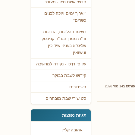
חדש: אשת חיל - מעודכן
"יאריך ימים ויזכה לבנים
כשרים"
רשימות הליכות, הדרכות
וד"ת ממרן הגר"ח קניבסקי
שליט"א בעניני שידוכין
ונישואין
עַל פִּי דַרְכּוֹ - נקודה למחשבה
קידוש לשבת בבוקר
פורסם ב14 מאי 2026
השידוכים
סט שירי שבת מובחרים
תגיות נפוצות
אהובה קליין