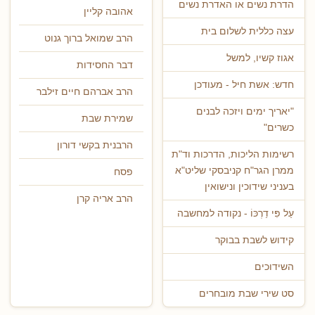
הדרת נשים או האדרת נשים
אהובה קליין
עצה כללית לשלום בית
הרב שמואל ברוך גנוט
אגוז קשיו, למשל
דבר החסידות
חדש: אשת חיל - מעודכן
הרב אברהם חיים זילבר
"יאריך ימים ויזכה לבנים
שמירת שבת
כשרים"
הרבנית בקשי דורון
רשימות הליכות, הדרכות וד"ת
ממרן הגר"ח קניבסקי שליט"א
פסח
בעניני שידוכין ונישואין
הרב אריה קרן
עַל פִּי דַרְכּוֹ - נקודה למחשבה
קידוש לשבת בבוקר
השידוכים
סט שירי שבת מובחרים