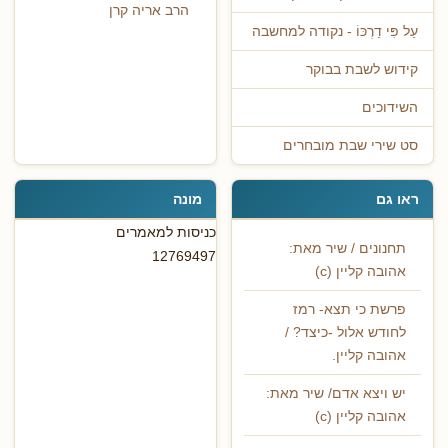
הרב אריה קרן
עַל פִּי דַרְכּוֹ - נקודה למחשבה
קידוש לשבת בבוקר
השידוכים
סט שירי שבת מובחרים
ראו גם
מונה
כניסות למאמרים
תחנונים / שיר מאת:
12769497
אהובה קליין (c)
פרשת כי תצא- רמז
לחודש אלול -כיצד? /
אהובה קליין.
יש ויצא אדם/ שיר מאת:
אהובה קליין (c)