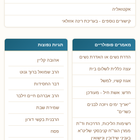
אקטואליה
קישורים נוספים - בעריכת רינה אזולאי
מאמרים פופולריים
תגיות נפוצות
הדרת נשים או האדרת נשים
אהובה קליין
עצה כללית לשלום בית
הרב שמואל ברוך גנוט
אגוז קשיו, למשל
דבר החסידות
חדש: אשת חיל - מעודכן
הרב אברהם חיים זילבר
"יאריך ימים ויזכה לבנים
שמירת שבת
כשרים"
הרבנית בקשי דורון
רשימות הליכות, הדרכות וד"ת
ממרן הגר"ח קניבסקי שליט"א
פסח
בעניני שידוכין ונישואין