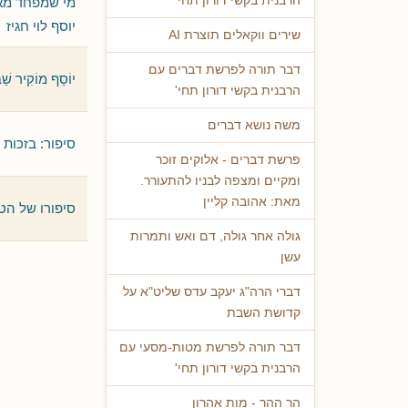
הרבנית בקשי דורון תחי'
מי שמפחד מאלק
יוסף לוי חגיז
שירים ווקאלים תוצרת AI
דבר תורה לפרשת דברים עם
יוֹסֵף מוֹקִיר שַׁב
הרבנית בקשי דורון תחי'
משה נושא דברים
סיפור: בזכות
פרשת דברים - אלוקים זוכר
ומקיים ומצפה לבניו להתעורר.
מאת: אהובה קליין
סיפורו של הט
גולה אחר גולה, דם ואש ותמרות
עשן
דברי הרה"ג יעקב עדס שליט"א על
קדושת השבת
דבר תורה לפרשת מטות-מסעי עם
הרבנית בקשי דורון תחי'
הר ההר - מות אהרון