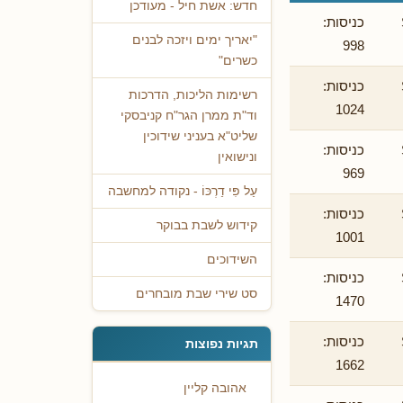
חדש: אשת חיל - מעודכן
כניסות:
"יאריך ימים ויזכה לבנים
998
כשרים"
כניסות:
רשימות הליכות, הדרכות
1024
וד"ת ממרן הגר"ח קניבסקי
שליט"א בעניני שידוכין
כניסות:
ונישואין
969
עַל פִּי דַרְכּוֹ - נקודה למחשבה
כניסות:
קידוש לשבת בבוקר
1001
השידוכים
כניסות:
סט שירי שבת מובחרים
1470
כניסות:
תגיות נפוצות
1662
אהובה קליין