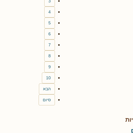
3
4
5
6
7
8
9
10
הבא
סיום
ות