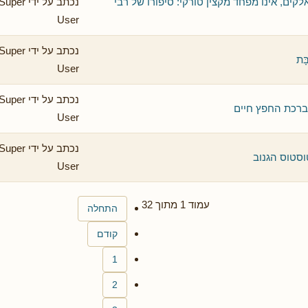
ים, אינו מפחד מקצין טורקי: סיפורו של רבי
נכתב על ידי Super
User
נכתב על ידי Super
ָּת
User
נכתב על ידי Super
 ברכת החפץ חיים
User
נכתב על ידי Super
וסטוס הגנוב
User
עמוד 1 מתוך 32
התחלה
קודם
1
2