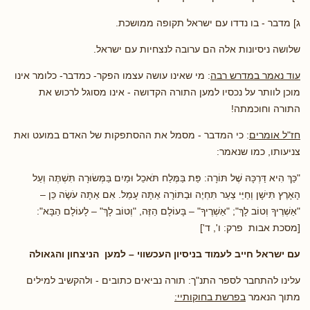
ג] מדבר - בו נדדו עם ישראל תקופה ממושכת.
שלושה ניסיונות אלה הם ערובה לנצחיות עם ישראל.
עוד נאמר במדרש רבה
: מי שאינו עושה עצמו הפקר- כמדבר- כלומר אינו
מוכן לוותר על נכסיו למען התורה הקדושה - אינו מסוגל לרכוש את
התורה וחוכמתה!
חז"ל אומרים
: כי המדבר - מסמל את ההסתפקות של האדם במועט ואת
צניעותו, כמו שנאמר:
"כַּךְ הִיא דַּרְכָּהּ שֶׁל תּוֹרָה: פַּת בַּמֶּלַח תֹּאכֵל וּמַיִם בַּמְּשׂוּרָה תִּשְׁתֶּה וְעַל
הָאָרֶץ תִּישָׁן וְחַיֵּי צַעַר תִּחְיֶה וּבַתּוֹרָה אַתָּה עָמֵל. אִם אַתָּה עֹשֶׂה כֵּן –
"אַשְׁרֶיךָ וְטוֹב לָךְ"; "אַשְׁרֶיךָ" – בָּעוֹלָם הַזֶּה, "וְטוֹב לָךְ" – לָעוֹלָם הַבָּא":
[מסכת אבות פרק: ו', ד']
עם ישראל חייב לעמוד בניסיון העכשווי – למען הניצחון והגאולה
עלינו להתחבר לספר התנ"ך: תורה נביאים כתובים - ולהקשיב למילים
מתוך הנאמר
בפרשת בחוקותיי: