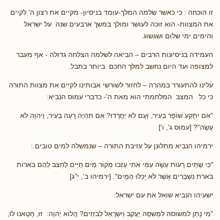
זו הוכחה : כי כאשר שלמה המלך-עומד בניסיון- מקיים את רצון ה' לקיים
את המצוות- הוא זוכה לעושר ומולך במשך ארבעים שנה על ישראל
והימים ימי שלום ושגשוג.
העמידה בניסיונות הרבים – הביאה לשלמה הצלחה גדולה - אף מעבר
למצופה ועד היום נחשב למלך החכם ביותר בתבל.
עלינו להתעורר במהרה – לחזור לשורשי אבותינו לקיים את מצוות התורה
כי כל המצב המלחמתי הוא מאת ה'- כדברי עמוס הנביא:
"אִם יִתָּקַע שׁוֹפָר בְּעִיר, וְעָם לֹא יֶחֱרָדוּ? אִם תִּהְיֶה רָעָה בְּעִיר, וַיהוָה לֹא
עָשָׂה"? [עמוס ג', ו']
ירמיהו הנביא מתלונן על עזיבת התורה – שנמשלה למים טובים.:
"כִּי שְׁתַּיִם רָעוֹת עָשָׂה עַמִּי אֹתִי עָזְבוּ מְקוֹר מַיִם חַיִּים לַחְצֹב לָהֶם בֹּארוֹת
בֹּארֹת נִשְׁבָּרִים אֲשֶׁר לֹא יָכִלוּ הַמָּיִם". [ירמיהו ב', י"ג]
ישעיהו הנביא שואל את עם ישראל:
"מִי נָתַן למשוסה לִמְשִׁסָּה יַעֲקֹב וְיִשְׂרָאֵל לְבֹזְזִים? הֲלוֹא יְהוָה: זוּ, חָטָאנוּ לוֹ,