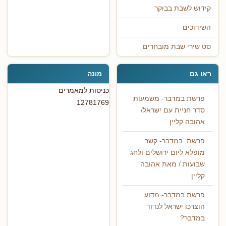
קידוש לשבת בבוקר
השידוכים
סט שירי שבת מובחרים
ראו גם
מונה
כניסות למאמרים
פרשת במדבר- משמעות
12781769
סדר חניית עם ישראל/
אהובה קליין
פרשת: במדבר- קשר
מופלא ליום ירושלים ולחג
שבועות / מאת אהובה
קליין
פרשת במדבר- מדוע
הוצרכו ישראל לנדוד
במדבר?