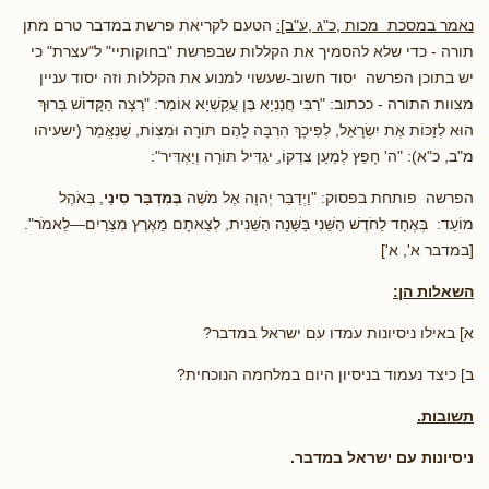
נאמר במסכת מכות ,כ"ג ,ע"ב]:
הטעם לקריאת פרשת במדבר טרם מתן
תורה - כדי שלא להסמיך את הקללות שבפרשת "בחוקותיי" ל"עצרת" כי
יש בתוכן הפרשה יסוד חשוב-שעשוי למנוע את הקללות וזה יסוד עניין
מצוות התורה - ככתוב: "רַבִּי חֲנַנְיָא בֶּן עֲקַשְׁיָא אוֹמֵר: "רָצָה הַקָּדוֹשׁ בָּרוּךְ
הוּא לְזַכּוֹת אֶת יִשְׂרָאֵל, לְפִיכָךְ הִרְבָּה לָהֶם תּוֹרָה וּמִצְוֹת, שֶׁנֶּאֱמַר (ישעיהו
מ"ב, כ"א): "ה' חָפֵץ לְמַעַן צִדְקוֹ,ַ יגְדִּיל תּוֹרָה וְיַאְדִּיר":
הפרשה פותחת בפסוק: "וַיְדַבֵּר יְהוָה אֶל מֹשֶׁה
בְּמִדְבַּר סִינַי
, בְּאֹהֶל
מוֹעֵד: בְּאֶחָד לַחֹדֶשׁ הַשֵּׁנִי בַּשָּׁנָה הַשֵּׁנִית, לְצֵאתָם מֵאֶרֶץ מִצְרַיִם—לֵאמֹר".
[במדבר א', א']
השאלות הן:
א] באילו ניסיונות עמדו עם ישראל במדבר?
ב] כיצד נעמוד בניסיון היום במלחמה הנוכחית?
תשובות.
ניסיונות עם ישראל במדבר.