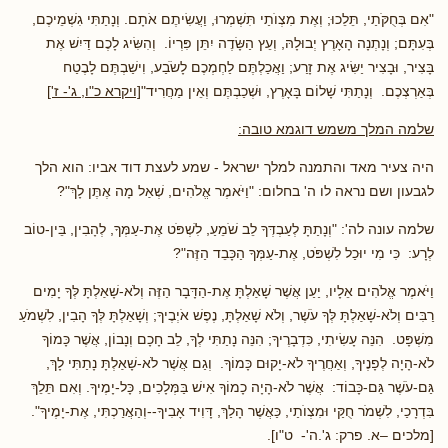
"אִם בְּחֻקֹּתַי, תֵּלֵכוּ; וְאֶת מִצְוֺתַי תִּשְׁמְרוּ, וַעֲשִׂיתֶם אֹתָם. וְנָתַתִּי גִשְׁמֵיכֶם,
בְּעִתָּם; וְנָתְנָה הָאָרֶץ יְבוּלָהּ, וְעֵץ הַשָּׂדֶה יִתֵּן פִּרְיוֹ. וְהִשִּׂיג לָכֶם דַּיִשׁ אֶת
בָּצִיר, וּבָצִיר יַשִּׂיג אֶת זָרַע; וַאֲכַלְתֶּם לַחְמְכֶם לָשֹׂבַע, וִישַׁבְתֶּם לָבֶטַח
בְּאַרְצְכֶם. וְנָתַתִּי שָׁלוֹם בָּאָרֶץ, וּשְׁכַבְתֶּם וְאֵין מַחֲרִיד"
[ויקרא כ"ו, ג'- ז']
שלמה המלך משמש דוגמא טובה:
היה צעיר מאד והתמנה למלך ישראל - שמע לעצת דוד אביו: הוא הלך
לגבעון ושם נראה לו ה' בחלום: "וַיֹּאמֶר אֱלֹהִים, שְׁאַל מָה אֶתֶּן לָךְ"?
שלמה עונה לה': "וְנָתַתָּ לְעַבְדְּךָ לֵב שֹׁמֵעַ, לִשְׁפֹּט אֶת-עַמְּךָ, לְהָבִין, בֵּין-טוֹב
לְרָע: כִּי מִי יוּכַל לִשְׁפֹּט, אֶת-עַמְּךָ הַכָּבֵד הַזֶּה"?
וַיֹּאמֶר אֱלֹהִים אֵלָיו, יַעַן אֲשֶׁר שָׁאַלְתָּ אֶת-הַדָּבָר הַזֶּה וְלֹא-שָׁאַלְתָּ לְּךָ יָמִים
רַבִּים וְלֹא-שָׁאַלְתָּ לְּךָ עֹשֶׁר, וְלֹא שָׁאַלְתָּ, נֶפֶשׁ אֹיְבֶיךָ; וְשָׁאַלְתָּ לְּךָ הָבִין, לִשְׁמֹעַ
מִשְׁפָּט. הִנֵּה עָשִׂיתִי, כִּדְבָרֶיךָ; הִנֵּה נָתַתִּי לְךָ, לֵב חָכָם וְנָבוֹן, אֲשֶׁר כָּמוֹךָ
לֹא-הָיָה לְפָנֶיךָ, וְאַחֲרֶיךָ לֹא-יָקוּם כָּמוֹךָ. וְגַם אֲשֶׁר לֹא-שָׁאַלְתָּ נָתַתִּי לָךְ,
גַּם-עֹשֶׁר גַּם-כָּבוֹד: אֲשֶׁר לֹא-הָיָה כָמוֹךָ אִישׁ בַּמְּלָכִים, כָּל-יָמֶיךָ. וְאִם תֵּלֵךְ
בִּדְרָכַי, לִשְׁמֹר חֻקַּי וּמִצְוֺתַי, כַּאֲשֶׁר הָלַךְ, דָּוִיד אָבִיךָ--וְהַאֲרַכְתִּי, אֶת-יָמֶיךָ".
[מלכים –א. פרק: ג'.ה'- ט"ו].