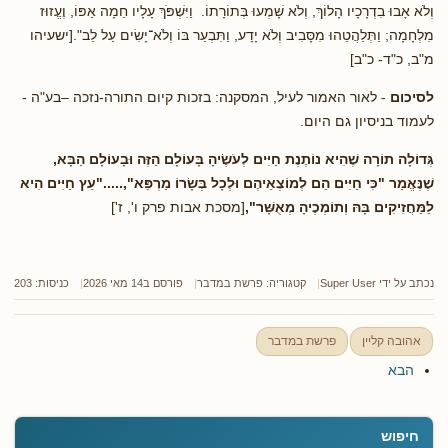
וְלֹא אָבוּ בִדְרָכָיו הָלוֹךְ, וְלֹא שָׁמְעוּ בְּתוֹרָתוֹ. וַיִּשְׁפֹּךְ עָלָיו חֵמָה אַפּוֹ, וֶעֱזוּז
מִלְחָמָה; וַתְּלַהֲטֵהוּ מִסָּבִיב וְלֹא יָדָע, וַתִּבְעַר בּוֹ וְלֹא־יָשִׂים עַל לֵב".[ישעיהו
מ"ב, כ"ד- כ"ב]
לסיכום
- לאור האמור לעיל, המסקנה: בזכות קיום התורה-נזכה –בע"ה -
לעמוד בניסיון גם היום.
גְּדוֹלָה תוֹרָה שֶׁהִיא נוֹתֶנֶת חַיִּים לְעֹשֶׂיהָ בָּעוֹלָם הַזֶּה וּבָעוֹלָם הַבָּא,
שֶׁנֶּאֱמַר "כִּי חַיִּים הֵם לְמוֹצְאֵיהֶם וּלְכָל בְּשָׂרוֹ מַרְפֵּא",....."עֵץ חַיִּים הִיא
לַמַּחֲזִיקִים בָּהּ וְתוֹמְכֶיהָ מְאֻשָּׁר",
[מסכת אבות פרק ו', ז']
נכתב על ידי
Super User
קטגוריה:
פרשת במדבר
פורסם ב14 מאי 2026
כניסות: 203
אהובה קליין
פרשת במדבר
הבא
חיפוש