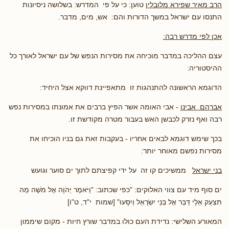
הרב מאיר שפירא מלובלין
טוען: כי על פי המדרש: בשלושה ניסיונות
התנסו עם ישראל במשך הדורות והם: אש, מים, מדבר.
אכן
לפי מדרש רבה:
עצם ההליכה במדבר מוכיחה את מסירות הנפש של עם ישראל לאורך כל
ההיסטוריה:
הדוגמא הראשונה להתנהגות זו מתאפיינת דווקא אצל היחיד:
אברהם אבינו
- אבי האומה אשר הפיץ ברבים את אמונתו במסירות נפש
רבה ואף נזרק לכבשן האש בעבור מטרה מקודשת זו.
בכך שימש דוגמא לבאים אחריו - בעקבות זאת גם בניו הוכיחו את
מסירות נפשם מאוחר יותר:
בני ישראל
ממשיכים קו זה על ידי קפיצתם לתוך ים סוער וגועש
ים סוף מיד עם צווי האלוקים: "כפי שכתוב: "וַיֹּאמֶר יְהֹוָה אֶל מֹשֶׁה מַה
תִּצְעַק אֵלָי דַּבֵּר אֶל בְּנֵי יִשְׂרָאֵל וְיִסָּעוּ" [שמות י"ד, ט"ו]
המאורע השלישי: נדידת העם כולו במדבר שורץ חיות - מקום שיממון