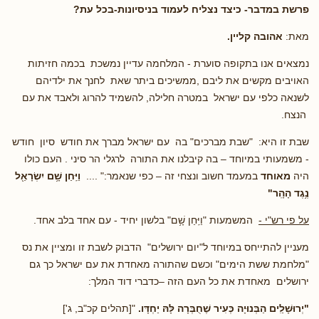
פרשת במדבר- כיצד נצליח לעמוד בניסיונות-בכל עת?
מאת:
אהובה קליין.
נמצאים אנו בתקופה סוערת - המלחמה עדיין נמשכת בכמה חזיתות
האויבים מקשים את ליבם ,ממשיכים ביתר שאת לחנך את ילדיהם
לשנאה כלפי עם ישראל במטרה חלילה, להשמיד להרוג ולאבד את עם
הנצח.
שבת זו היא: "שבת מברכים" בה עם ישראל מברך את חודש סיון חודש
- משמעותי במיוחד – בה קיבלנו את התורה לרגלי הר סיני . העם כולו
היה
מאוחד
במעמד חשוב ונצחי זה – כפי שנאמר:" ....
וַיִּֽחַן שָׁ֥ם יִשְׂרָאֵ֖ל
נֶ֥גֶד הָהָֽר"
על פי רש"י -
המשמעות "וַיִּֽחַן שָׁ֥ם" בלשון יחיד - עם אחד בלב אחד.
מעניין להתייחס במיוחד ל"יום ירושלים" הדבוק לשבת זו ומציין את נס
"מלחמת ששת הימים" וכשם שהתורה מאחדת את עם ישראל כך גם
ירושלים מאחדת את כל העם הזה –כדברי דוד המלך:
"יְרוּשָׁלַ͏ִים הַבְּנוּיָה כְּעִיר שֶׁחֻבְּרָה לָּהּ יַחְדָּו.
"[תהלים קכ"ב, ג']