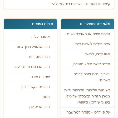
קישורים נוספים - בעריכת רינה אזולאי
מאמרים פופולריים
תגיות נפוצות
הדרת נשים או האדרת נשים
אהובה קליין
עצה כללית לשלום בית
הרב שמואל ברוך גנוט
אגוז קשיו, למשל
דבר החסידות
חדש: אשת חיל - מעודכן
הרב אברהם חיים זילבר
"יאריך ימים ויזכה לבנים
שמירת שבת
כשרים"
הרבנית בקשי דורון
רשימות הליכות, הדרכות וד"ת
ממרן הגר"ח קניבסקי שליט"א
פסח
בעניני שידוכין ונישואין
הרב אריה קרן
עַל פִּי דַרְכּוֹ - נקודה למחשבה