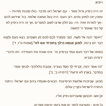
ויובש,
זה היה ניסיון גדול מאד - עם ישראל ראו מדבר- כולו סכנות מחיות –
ומאין יזכו למזון ומים, רוב העם היה בעל אמונה שלמה בה' שידאג להם
–אך למרות זאת היו גם חלק שרצו לשוב למצרים ,אך זה היה ניסיון לא
קל כפי שאמר ה' למשה:
"וַיֹּאמֶר יְהוָה אֶל מֹשֶׁה, הִנְנִי מַמְטִיר לָכֶם לֶחֶם מִן הַשָּׁמָיִם; וְיָצָא הָעָם וְלָקְטוּ
דְּבַר יוֹם בְּיוֹמוֹ,
לְמַעַן אֲנַסֶּנּוּ הֲיֵלֵךְ בְּתוֹרָתִי אִם לֹא".
[שמות ט"ז, ד']
בסופו של דבר העם עמד בניסיון וה' אינו שוכח את העמידה הזו כדברי
ירמיהו הנביא:
"כֹּה אָמַר יְהוָה, זָכַרְתִּי לָךְ חֶסֶד נְעוּרַיִךְ, אַהֲבַת כְּלוּלֹתָיִךְ--לֶכְתֵּךְ אַחֲרַי
בַּמִּדְבָּר, בְּאֶרֶץ לֹא זְרוּעָה" [ירמיהו ב', ב'].
מכאן שבזכות שלושת הניסיונות הבאים-שעמדו בהם עם ישראל- ניתנה
התורה לישראל-כקניין עולם..
א] אש- הכבשן שאברהם נזרק אליו.
ב] מים - הקפיצה לתוך ים סוף בזמן יציאת מצרים.