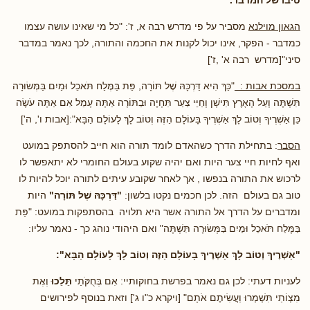
הגאון מוילנא
מסביר על פי מדרש רבה א, ז': "כל מי שאינו עושה עצמו
כמדבר - הפקר, אינו יכול לקנות את החכמה והתורה, לכך נאמר במדבר
סיני"[מדרש רבה א' ,ז']
במסכת אבות :
"כַּךְ הִיא דַּרְכָּהּ שֶׁל תּוֹרָה, פַּת בַּמֶּלַח תֹּאכֵל וּמַיִם בַּמְּשׂוּרָה
תִּשְׁתֶּה וְעַל הָאָרֶץ תִּישָׁן וְחַיֵּי צַעַר תִּחְיֶה וּבַתּוֹרָה אַתָּה עָמֵל אִם אַתָּה עֹשֶׂה
כֵּן אַשְׁרֶיךָ וְטוֹב לָךְ אַשְׁרֶיךָ בָּעוֹלָם הַזֶּה וְטוֹב לָךְ לָעוֹלָם הַבָּא":[אבות ו', ה']
הסבר
: בתחילת הדרך כשהאדם לומד תורה הוא חייב להסתפק במועט
ואף לחיות חיי צער היות ואם יהיה שקוע בעולם החומרי לא יתאפשר לו
לרכוש את התורה בנפשו , אך לאחר שקובע עיתים לתורה יוכל להיות לו
טוב גם בעולם הזה. לכן חכמים נקטו בלשון:
"דַּרְכָּהּ שֶׁל תּוֹרָה
"
היות
ומדברים על הדרך אל התורה אשר היא תלויה בהסתפקות במועט: "פַּת
בַּמֶּלַח תֹּאכֵל וּמַיִם בַּמְּשׂוּרָה תִּשְׁתֶּה" ואם היהודי נוהג כך - נאמר עליו:
"אַשְׁרֶיךָ וְטוֹב לָךְ אַשְׁרֶיךָ בָּעוֹלָם הַזֶּה וְטוֹב לָךְ לָעוֹלָם הַבָּא":
לעניות דעתי: לכן גם נאמר בפרשת בחוקותיי: אִם בְּחֻקֹּתַי
תֵּלֵכוּ
וְאֶת
מִצְו‍ֹתַי תִּשְׁמְרוּ וַעֲשִׂיתֶם אֹתָם" [ויקרא כ"ו ג'] וזאת בנוסף לפירושים