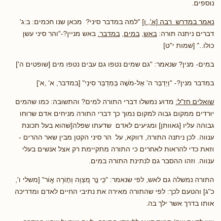
נוספים.
נאמר במדרש רבה [א', ו]
"למה במדבר סיני? מכאן שנו חכמים: ב:ג'
דברים ניתנה תורה:
באש
,
במים,
במדבר.
באש מניין?-"והר סיני עשן
כולו.." [שמות י"ט]
במים- מנין? שנאמר: "גם שמים נטפו גם עבים נטפו מים [שופטים ה']
במדבר מנין?- "וַיְדַבֵּר ה' אֶל-מֹשֶׁה בְּמִדְבַּר סִינַי" [במדבר, א' ,א']
שואלים חז"ל:
מדוע נמשלו דברי התורה למים? והתשובה: כמו שהמים
יורדים ממקום גבוה למקום נמוך כך דברי התורה מניחים אדם שרוחו
גבוהה עליו [גאוותן] ומגיעים לאדם שדעתו שפלה[שהוא בעל תכונת
ענווה. לכן ניתנה התורה, דווקא, על הר סיני הקטן מבין שאר ההרים -
וזאת כדי להראות לאחרים כי התורה מתקיימת רק אצל אנשים בעלי
ענווה. וזהו ההסבר גם לנתינת התורה במים.
התורה נמשלה גם לאש, לפי שנאמר: "כִּ֤י נֵ֣ר מִ֭צְוָה וְת֣וֹרָה א֑וֹר" [משלי ו',
כ"ג] והטעם לכך: לפי שהתורה מאירה את נתיבי החיים לאדם ומדריכה
אותו בדרך אשר ילך בה.