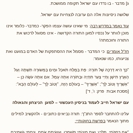
ג] מדבר - בו נדדו עם ישראל תקופה ממושכת.
שלושה ניסיונות אלה הם ערובה לנצחיות עם ישראל.
עוד נאמר במדרש רבה
: מי שאינו עושה עצמו הפקר- כמדבר- כלומר אינו
מוכן לוותר על נכסיו למען התורה הקדושה - אינו מסוגל לרכוש את
התורה וחוכמתה!
חז"ל אומרים
: כי המדבר - מסמל את ההסתפקות של האדם במועט ואת
צניעותו, כמו שנאמר:
"כַּךְ הִיא דַּרְכָּהּ שֶׁל תּוֹרָה: פַּת בַּמֶּלַח תֹּאכֵל וּמַיִם בַּמְּשׂוּרָה תִּשְׁתֶּה וְעַל
הָאָרֶץ תִּישָׁן וְחַיֵּי צַעַר תִּחְיֶה וּבַתּוֹרָה אַתָּה עָמֵל. אִם אַתָּה עֹשֶׂה כֵּן –
"אַשְׁרֶיךָ וְטוֹב לָךְ"; "אַשְׁרֶיךָ" – בָּעוֹלָם הַזֶּה, "וְטוֹב לָךְ" – לָעוֹלָם הַבָּא":
[מסכת אבות פרק: ו', ד']
עם ישראל חייב לעמוד בניסיון העכשווי – למען הניצחון והגאולה
עלינו להתחבר לספר התנ"ך: תורה נביאים כתובים - ולהקשיב למילים
מתוך הנאמר
בפרשת בחוקותיי:
"אִם בְּחֻקֹּתַי, תֵּלֵכוּ; וְאֶת מִצְוֺתַי תִּשְׁמְרוּ, וַעֲשִׂיתֶם אֹתָם. וְנָתַתִּי גִשְׁמֵיכֶם,