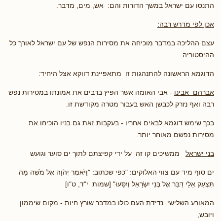
התנסו עם ישראל במשך הדורות והם: אש, מים, מדבר.
אכן
לפי מדרש רבה:
עצם ההליכה במדבר מוכיחה את מסירות הנפש של עם ישראל לאורך כל
ההיסטוריה:
הדוגמא הראשונה להתנהגות זו מתאפיינת דווקא אצל היחיד:
אברהם אבינו
- אבי האומה אשר הפיץ ברבים את אמונתו במסירות נפש
רבה ואף נזרק לכבשן האש בעבור מטרה מקודשת זו.
בכך שימש דוגמא לבאים אחריו - בעקבות זאת גם בניו הוכיחו את
מסירות נפשם מאוחר יותר:
בני ישראל
ממשיכים קו זה על ידי קפיצתם לתוך ים סוער וגועש
ים סוף מיד עם צווי האלוקים: "כפי שכתוב: "וַיֹּאמֶר יְהֹוָה אֶל מֹשֶׁה מַה
תִּצְעַק אֵלָי דַּבֵּר אֶל בְּנֵי יִשְׂרָאֵל וְיִסָּעוּ" [שמות י"ד, ט"ו]
המאורע השלישי: נדידת העם כולו במדבר שורץ חיות - מקום שיממון
ויובש,