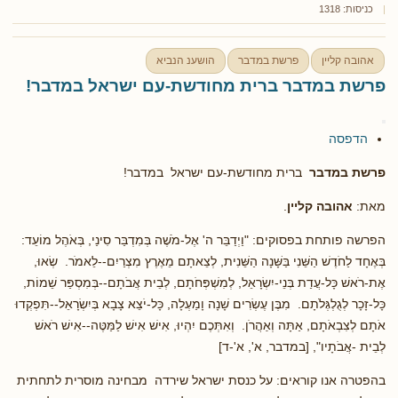
כניסות: 1318
אהובה קליין
פרשת במדבר
הושענ הנביא
פרשת במדבר ברית מחודשת-עם ישראל במדבר!
הדפסה
פרשת במדבר
ברית מחודשת-עם ישראל במדבר!
מאת:
אהובה קליין
.
הפרשה פותחת בפסוקים: "וַיְדַבֵּר ה' אֶל-מֹשֶׁה בְּמִדְבַּר סִינַי, בְּאֹהֶל מוֹעֵד:
בְּאֶחָד לַחֹדֶשׁ הַשֵּׁנִי בַּשָּׁנָה הַשֵּׁנִית, לְצֵאתָם מֵאֶרֶץ מִצְרַיִם--לֵאמֹר. שְׂאוּ,
אֶת-רֹאשׁ כָּל-עֲדַת בְּנֵי-יִשְׂרָאֵל, לְמִשְׁפְּחֹתָם, לְבֵית אֲבֹתָם--בְּמִסְפַּר שֵׁמוֹת,
כָּל-זָכָר לְגֻלְגְּלֹתָם. מִבֶּן עֶשְׂרִים שָׁנָה וָמַעְלָה, כָּל-יֹצֵא צָבָא בְּיִשְׂרָאֵל--תִּפְקְדוּ
אֹתָם לְצִבְאֹתָם, אַתָּה וְאַהֲרֹן. וְאִתְּכֶם יִהְיוּ, אִישׁ אִישׁ לַמַּטֶּה--אִישׁ רֹאשׁ
לְבֵית -אֲבֹתָיו", [במדבר, א', א'-ד]
בהפטרה אנו קוראים: על כנסת ישראל שירדה מבחינה מוסרית לתחתית