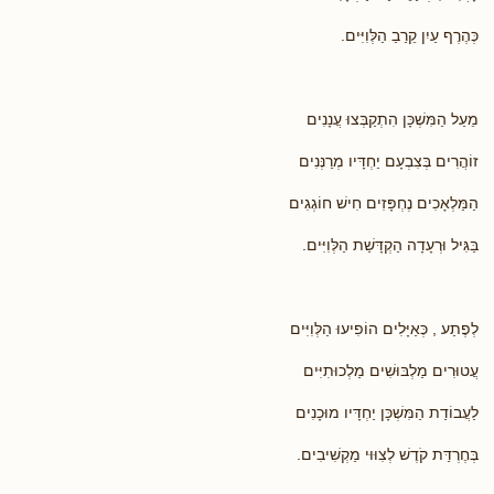
כְּהֶרֶף עַיִן קֵרַבַ הַלְּוִיִּים.
מֵעַל הַמִּשְׁכָּן הִתְקַבְּצוּ עֲנָנִים
זוֹהֲרִים בְּצִבְעָם יַחְדָּיו מְרַנְּנִים
הַמַּלְאָכִים נֶחְפָּזִים חִישׁ חוֹגְגִים
בַּגִּיל וּרְעָדָה הַקְדָּשַׁת הַלְּוִיִּים.
לְפֶתַע , כְּאַיָּלִים הוֹפִיעוּ הַלְּוִיִּים
עֲטוּרִים מַלְבּוּשִׁים מַלְכוּתִיִּים
לַעֲבוֹדַת הַמִּשְׁכָּן יַחְדָּיו מוּכָנִים
בְּחֶרְדַּת קֹדֶשׁ לְצִוּוּי מַקְשִׁיבִים.