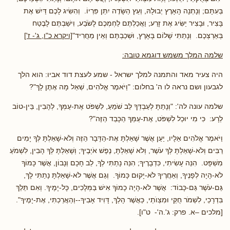
בְּעִתָּם; וְנָתְנָה הָאָרֶץ יְבוּלָהּ, וְעֵץ הַשָּׂדֶה יִתֵּן פִּרְיוֹ. וְהִשִּׂיג לָכֶם דַּיִשׁ אֶת
בָּצִיר, וּבָצִיר יַשִּׂיג אֶת זָרַע; וַאֲכַלְתֶּם לַחְמְכֶם לָשֹׂבַע, וִישַׁבְתֶּם לָבֶטַח
בְּאַרְצְכֶם. וְנָתַתִּי שָׁלוֹם בָּאָרֶץ, וּשְׁכַבְתֶּם וְאֵין מַחֲרִיד"
[ויקרא כ"ו, ג'- ז']
שלמה המלך משמש דוגמא טובה:
היה צעיר מאד והתמנה למלך ישראל - שמע לעצת דוד אביו: הוא הלך
לגבעון ושם נראה לו ה' בחלום: "וַיֹּאמֶר אֱלֹהִים, שְׁאַל מָה אֶתֶּן לָךְ"?
שלמה עונה לה': "וְנָתַתָּ לְעַבְדְּךָ לֵב שֹׁמֵעַ, לִשְׁפֹּט אֶת-עַמְּךָ, לְהָבִין, בֵּין-טוֹב
לְרָע: כִּי מִי יוּכַל לִשְׁפֹּט, אֶת-עַמְּךָ הַכָּבֵד הַזֶּה"?
וַיֹּאמֶר אֱלֹהִים אֵלָיו, יַעַן אֲשֶׁר שָׁאַלְתָּ אֶת-הַדָּבָר הַזֶּה וְלֹא-שָׁאַלְתָּ לְּךָ יָמִים
רַבִּים וְלֹא-שָׁאַלְתָּ לְּךָ עֹשֶׁר, וְלֹא שָׁאַלְתָּ, נֶפֶשׁ אֹיְבֶיךָ; וְשָׁאַלְתָּ לְּךָ הָבִין, לִשְׁמֹעַ
מִשְׁפָּט. הִנֵּה עָשִׂיתִי, כִּדְבָרֶיךָ; הִנֵּה נָתַתִּי לְךָ, לֵב חָכָם וְנָבוֹן, אֲשֶׁר כָּמוֹךָ
לֹא-הָיָה לְפָנֶיךָ, וְאַחֲרֶיךָ לֹא-יָקוּם כָּמוֹךָ. וְגַם אֲשֶׁר לֹא-שָׁאַלְתָּ נָתַתִּי לָךְ,
גַּם-עֹשֶׁר גַּם-כָּבוֹד: אֲשֶׁר לֹא-הָיָה כָמוֹךָ אִישׁ בַּמְּלָכִים, כָּל-יָמֶיךָ. וְאִם תֵּלֵךְ
בִּדְרָכַי, לִשְׁמֹר חֻקַּי וּמִצְוֺתַי, כַּאֲשֶׁר הָלַךְ, דָּוִיד אָבִיךָ--וְהַאֲרַכְתִּי, אֶת-יָמֶיךָ".
[מלכים –א. פרק: ג'.ה'- ט"ו].