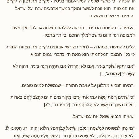
זו הוכחה : כי כאשר שלמה המלך-עומד בניסיון- מקיים את רצון ה' לקיים
את המצוות- הוא זוכה לעושר ומולך במשך ארבעים שנה על ישראל
והימים ימי שלום ושגשוג.
העמידה בניסיונות הרבים – הביאה לשלמה הצלחה גדולה - אף מעבר
למצופה ועד היום נחשב למלך החכם ביותר בתבל.
עלינו להתעורר במהרה – לחזור לשורשי אבותינו לקיים את מצוות התורה
כי כל המצב המלחמתי הוא מאת ה'- כדברי עמוס הנביא:
"אִם יִתָּקַע שׁוֹפָר בְּעִיר, וְעָם לֹא יֶחֱרָדוּ? אִם תִּהְיֶה רָעָה בְּעִיר, וַיהוָה לֹא
עָשָׂה"? [עמוס ג', ו']
ירמיהו הנביא מתלונן על עזיבת התורה – שנמשלה למים טובים.:
"כִּי שְׁתַּיִם רָעוֹת עָשָׂה עַמִּי אֹתִי עָזְבוּ מְקוֹר מַיִם חַיִּים לַחְצֹב לָהֶם בֹּארוֹת
בֹּארֹת נִשְׁבָּרִים אֲשֶׁר לֹא יָכִלוּ הַמָּיִם". [ירמיהו ב', י"ג]
ישעיהו הנביא שואל את עם ישראל:
"מִי נָתַן למשוסה לִמְשִׁסָּה יַעֲקֹב וְיִשְׂרָאֵל לְבֹזְזִים? הֲלוֹא יְהוָה: זוּ, חָטָאנוּ לוֹ,
וְלֹא אָבוּ בִדְרָכָיו הָלוֹךְ, וְלֹא שָׁמְעוּ בְּתוֹרָתוֹ. וַיִּשְׁפֹּךְ עָלָיו חֵמָה אַפּוֹ, וֶעֱזוּז