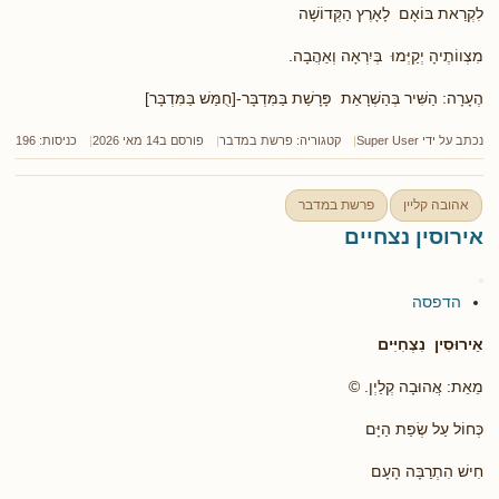
לִקְרַאת בּוֹאָם לָאָרֶץ הַקְּדוֹשָׁה
מִצְווֹתֶיהָ יְקַיְּמוּ בְּיִרְאָה וְאַהֲבָה.
הֶעָרָה: הַשִּׁיר בְּהַשְׁרָאַת פָּרָשַׁת בַּמִּדְבָּר-[חֻמַּשׁ בַּמִּדְבָּר]
נכתב על ידי
Super User
קטגוריה:
פרשת במדבר
פורסם ב14 מאי 2026
כניסות: 196
אהובה קליין
פרשת במדבר
אירוסין נצחיים
הדפסה
אֵירוּסִין נִצְחִיִּים
מֵאֵת: אֲהוּבָה קְלַיְן. ©
כְּחוֹל עַל שְׂפַת הַיָּם
חִישׁ הִתְרַבָּה הָעָם