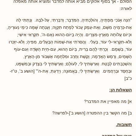
הסולם - אך בסוף אלוקים מביא אותה למדבר ומוציא אותה מאפלה
לאורה:
"הִנֵּה אָנֹכִי מְפַתֶּיהָ, וְהֹולַכְתִּיהָ, הַמִּדְבָּר; וְדִבַּרְתִּי, עַל-לִבָּהּ. וְנָתַתִּי לָהּ
אֶת-כְּרָמֶיהָ מִשָּׁם, וְאֶת-עֵמֶק עָכוֹר לְפֶתַח תִּקְוָה; וְעָנְתָה שָּׁמָּה כִּימֵי נְעוּרֶיהָ,
וּכְיוֹם עֲלוֹתָהּ מֵאֶרֶץ-מִצְרָיִם. וְהָיָה בַיּוֹם-הַהוּא נְאֻם-ה', תִּקְרְאִי אִישִׁי;
וְלֹא-תִקְרְאִי-לִי עוֹד, בַּעְלִי. וַהֲסִרֹתִי אֶת-שְׁמוֹת הַבְּעָלִים, מִפִּיהָ; וְלֹא-יִזָּכְרוּ
עוֹד, בִּשְׁמָם. וְכָרַתִּי לָהֶם בְּרִית, בַּיּוֹם הַהוּא, עִם-חַיַּת הַשָּׂדֶה וְעִם-עוֹף
הַשָּׁמַיִם, וְרֶמֶשׂ הָאֲדָמָה; וְקֶשֶׁת וְחֶרֶב וּמִלְחָמָה אֶשְׁבּוֹר מִן-הָאָרֶץ,
וְהִשְׁכַּבְתִּים לָבֶטַח. וְאֵרַשְׂתִּיךְ לִי, לְעוֹלָם; וְאֵרַשְׂתִּיךְ לִי בְּצֶדֶק וּבְמִשְׁפָּט,
וּבְחֶסֶד וּבְרַחֲמִים. וְאֵרַשְׂתִּיךְ לִי, בֶּאֱמוּנָה; וְיָדַעַתְּ, אֶת-ה'" [הושע ב', ט"ז-
כ"ב]
השאלות הן:
א] מה מאפיין את המדבר?
ב] מה הקשר בין ההפטרה [הושע ב']-לפרשה?
תשובות.
טיבו של המדבר.