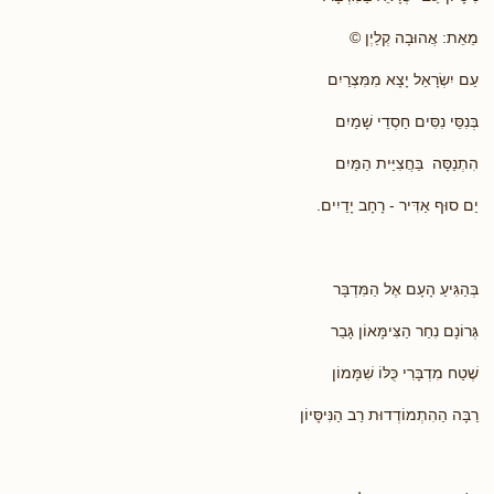
מֵאֵת: אֲהוּבָה קְלַיְן ©
עַם יִשְׂרָאֵל יָצָא מִמִּצְרַיִם
בְּנִסֵּי נִסִּים חַסְדֵי שָׁמַיִם
הִתְנַסָּה בַּחֲצִיַּית הַמַּיִם
יַם סוּף אַדִּיר - רָחָב יָדַיִים.
בְּהַגִּיעַ הָעָם אֶל הַמִּדְבָּר
גְּרוֹנָם נִחַר הַצִּימָּאוֹן גָּבַר
שֶׁטַח מִדְבָּרִי כֻּלּוֹ שִׁמָּמוֹן
רַבָּה הַהִתְמוֹדְדוּת רַב הַנִּיסָּיוֹן