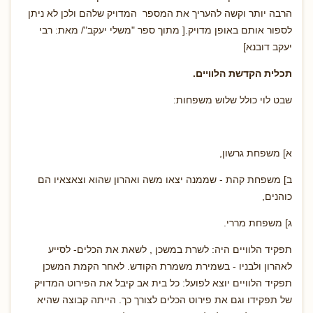
הרבה יותר וקשה להעריך את המספר המדויק שלהם ולכן לא ניתן
לספור אותם באופן מדויק.[ מתוך ספר "משלי יעקב"/ מאת: רבי
יעקב דובנא]
תכלית הקדשת הלוויים.
שבט לוי כולל שלוש משפחות:
א] משפחת גרשון,
ב] משפחת קהת - שממנה יצאו משה ואהרון שהוא וצאצאיו הם
כוהנים,
ג] משפחת מררי.
תפקיד הלוויים היה: לשרת במשכן , לשאת את הכלים- לסייע
לאהרון ולבניו - בשמירת משמרת הקודש. לאחר הקמת המשכן
תפקיד הלוויים יוצא לפועל: כל בית אב קיבל את הפירוט המדויק
של תפקידו וגם את פירוט הכלים לצורך כך. הייתה קבוצה שהיא