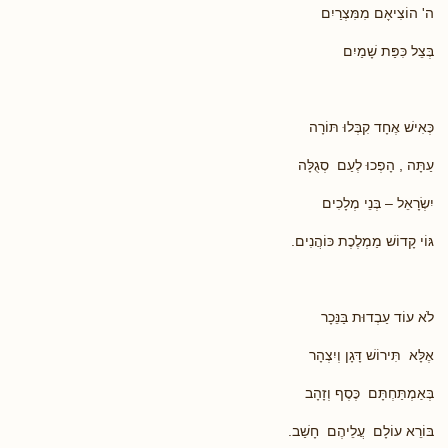
ה' הוֹצִיאָם מִמִּצְרַיִם
בְּצֵל כִּפַּת שָׁמַיִם
כְּאִישׁ אֶחָד קִבְּלוּ תּוֹרָה
עַתָּה , הָפְכוּ לְעַם סְגֻלָּה
יִשְׂרָאֵל – בְּנֵי מְלָכִים
גּוֹי קָדוֹשׁ מַמְלֶכֶת כּוֹהֲנִים.
לֹא עוֹד עַבְדוּת בַּנֵּכָר
אֶלָּא תִּירוֹשׁ דָּגָן וְיִצְהָר
בְּאַמְתַּחְתָּם כֶּסֶף וְזָהָב
בּוֹרֵא עוֹלָם עֲלֵיהֶם חָשַׁב.