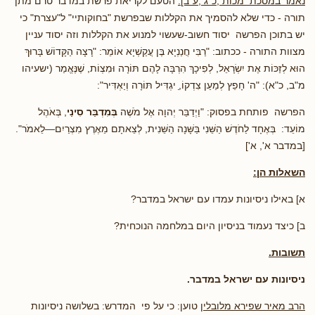
נאמר במסכת מכות ,כ"ג ,ע"ב]:
הטעם לקריאת פרשת במדבר טרם מתן
תורה - כדי שלא להסמיך את הקללות שבפרשת "בחוקותיי" ל"עצרת" כי
יש בתוכן הפרשה יסוד חשוב-שעשוי למנוע את הקללות וזה יסוד עניין
מצוות התורה - ככתוב: "רַבִּי חֲנַנְיָא בֶּן עֲקַשְׁיָא אוֹמֵר: "רָצָה הַקָּדוֹשׁ בָּרוּךְ
הוּא לְזַכּוֹת אֶת יִשְׂרָאֵל, לְפִיכָךְ הִרְבָּה לָהֶם תּוֹרָה וּמִצְוֹת, שֶׁנֶּאֱמַר (ישעיהו
מ"ב, כ"א): "ה' חָפֵץ לְמַעַן צִדְקוֹ,ַ יגְדִּיל תּוֹרָה וְיַאְדִּיר":
הפרשה פותחת בפסוק: "וַיְדַבֵּר יְהוָה אֶל מֹשֶׁה
בְּמִדְבַּר סִינַי
, בְּאֹהֶל
מוֹעֵד: בְּאֶחָד לַחֹדֶשׁ הַשֵּׁנִי בַּשָּׁנָה הַשֵּׁנִית, לְצֵאתָם מֵאֶרֶץ מִצְרַיִם—לֵאמֹר".
[במדבר א', א']
השאלות הן:
א] באילו ניסיונות עמדו עם ישראל במדבר?
ב] כיצד נעמוד בניסיון היום במלחמה הנוכחית?
תשובות.
ניסיונות עם ישראל במדבר.
הרב מאיר שפירא מלובלין
טוען: כי על פי המדרש: בשלושה ניסיונות