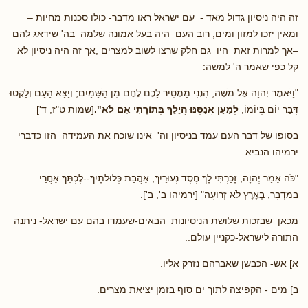
זה היה ניסיון גדול מאד - עם ישראל ראו מדבר- כולו סכנות מחיות –
ומאין יזכו למזון ומים, רוב העם היה בעל אמונה שלמה בה' שידאג להם
–אך למרות זאת היו גם חלק שרצו לשוב למצרים ,אך זה היה ניסיון לא
קל כפי שאמר ה' למשה:
"וַיֹּאמֶר יְהוָה אֶל מֹשֶׁה, הִנְנִי מַמְטִיר לָכֶם לֶחֶם מִן הַשָּׁמָיִם; וְיָצָא הָעָם וְלָקְטוּ
דְּבַר יוֹם בְּיוֹמוֹ,
לְמַעַן אֲנַסֶּנּוּ הֲיֵלֵךְ בְּתוֹרָתִי אִם לֹא".
[שמות ט"ז, ד']
בסופו של דבר העם עמד בניסיון וה' אינו שוכח את העמידה הזו כדברי
ירמיהו הנביא:
"כֹּה אָמַר יְהוָה, זָכַרְתִּי לָךְ חֶסֶד נְעוּרַיִךְ, אַהֲבַת כְּלוּלֹתָיִךְ--לֶכְתֵּךְ אַחֲרַי
בַּמִּדְבָּר, בְּאֶרֶץ לֹא זְרוּעָה" [ירמיהו ב', ב'].
מכאן שבזכות שלושת הניסיונות הבאים-שעמדו בהם עם ישראל- ניתנה
התורה לישראל-כקניין עולם..
א] אש- הכבשן שאברהם נזרק אליו.
ב] מים - הקפיצה לתוך ים סוף בזמן יציאת מצרים.