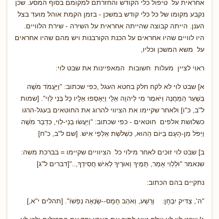
אחראית על טיפול כלי הקודש והחזרתם למקומם בסוף המסע. שכן
נקבע מקומו של כל כלי קודש במשכן - בזמן הקמת אוהל מועד בצל
הענן. הייתה קבוצה שהייתה אחראית על השירה - שירת הלוויים.
היו לוויים שהיו אחראים על הכנת הקורבנות ויש מהם שהיו אחראים
על משא המשכן וכליו,
ראוי לציין מעלות חשובות המאפיינות את שבט לוי:
א] שבט לוי לא לקח חלק בחטא העגל ,כפי שכתוב: "וַיַּעֲמֹד מֹשֶׁה
בְּשַׁעַר הַמַּחֲנֶה וַיֹּאמֶר מִי לַיהוָה אֵלָי וַיֵּאָסְפוּ אֵלָיו כָּל בְּנֵי לֵוִי". [שמות
ל"ב, כ"ו] ולאחר שקיימו את הציווי להרוג את החוטאים בעגל-הרגו
כשלושת אלפים חוטאים - כפי שכתוב: "וַיַּעֲשׂוּ בְנֵי-לֵוִי, כִּדְבַר מֹשֶׁה
וַיִּפֹּל מִן-הָעָם בַּיּוֹם הַהוּא, כִּשְׁלֹשֶׁת אַלְפֵי אִישׁ. [שם ל"ב, כ"ח]
ב] שבט לוי זוכים לאחר מילוי כל הציוויים שקיימו = בברכת משה:
שנאמר "וּלְלֵוִי אָמַר, תֻּמֶּיךָ וְאוּרֶיךָ לְאִישׁ חֲסִידֶךָ,.."[דברים ל"ג]
נתקיים בהם הכתוב:
"ה', צַדִּיק יִבְחָן: וְרָשָׁע, וְאֹהֵב חָמָס--שָׂנְאָה נַפְשׁוֹ". [תהלים י"א,]