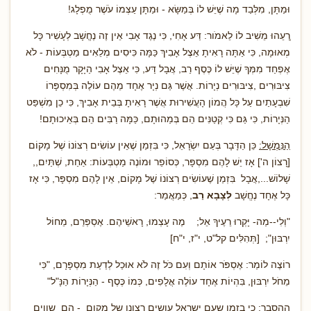
וּמַתָּן, מִלְּבַד מָה שֶׁיֵּשׁ לוֹ בְּמַשָּׂא - וּמַתָּן עַצְמוֹ עֹשֶׁר מֻפְלָג!
ְרֵעֵהוּ מֵשִׁיב לוֹ לֵאמֹור: דַּע אָחִי, כִּי נֶגֶד אָבִי אֵין זֶה נֶחֱשָׁב לְעָשִׁיר כָּל
מְאוּמָה, כִּי אַתָּה רָאִיתָ אֵצֶל אָבִיךְ כַּמָּה כִּיסִים מְלֵאִים מַטְבְּעוֹת - לֹא
אֶפְחַד מִמְּךָ שֶׁיֵּשׁ לוֹ כֶּסֶף רַב, אֲבָל דַּע, כִּי אֵצֶל אָבִי הַיָּקָר מֻנָּחִים
צִיבּוּרִים ,צִיבּוּרִים נְיָרוֹת. אֲשֶׁר גַּם נְיָר אֶחָד מֵהֶם עוֹלֶה בְּמִסְפָּרוֹ
שִׁבְעָתַיִם עַל כָּל הֲמוֹן הָעֲשִׁירוּת אֲשֶׁר רָאִיתָ בְּבֵית אָבִיךְ, כִּי כֵן מִשְׁפַּט
הַנְּיָרוֹת, כִּי גַּם כִּי קְטַנִּים הֵם בְּמַהוּתָם, כַּמָּה רַבִּים הֵם בְּאֵיכוּתָם!
הַנִּמְשָׁל:
כֵּן הַדָּבָר בְּעַם יִשְׂרָאֵל, כִּי בִּזְמַן שֶׁאֵין עוֹשִׂים רְצוֹנוֹ שֶׁל מָקוֹם
[רָצוֹן ה'] אָז יֵשׁ לָהֶם מִסְפָּר, כְּסוֹפֵר וּמוֹנֶה מַטְבְּעוֹת: אַחַת, שְׁתַּיִם,,
שָׁלוֹשׁ...,אֲבָל בִּזְמַן שֶׁעוֹשִׂים רְצוֹנוֹ שֶׁל מָקוֹם, אֵין לָהֶם מִסְפָּר, כִּי אָז
כָּל אֶחָד נֶחֱשָׁב
לְצָבָא רַב
, כְּמַאֲמַר:
"וְלִי--מַה- יָּקְרוּ רֵעֶיךָ אֵל; מֶה עָצְמוּ, רָאשֵׁיהֶם. אֶסְפְּרֵם, מֵחוֹל
יִרְבּוּן"; [תְּהִלִּים קל"ט, י"ז, י"ח]
רוֹצֶה לוֹמַר: אֶסְפֹּר אוֹתָם וְעִם כֹּל זֶה לֹא אוּכַל לְדַעַת מִסְפָּרָם, "כִּי
מֵחֹל יִרְבּוּן, בִּהְיוֹת אֶחָד עוֹלֶה אֲלָפִים, כְּמוֹ כֶּסֶף - הַנְּיָרוֹת הַנָּ"ל"
ההסבר: כי בזמן שעם ישראל עושים רצונו של מקום - הם שווים