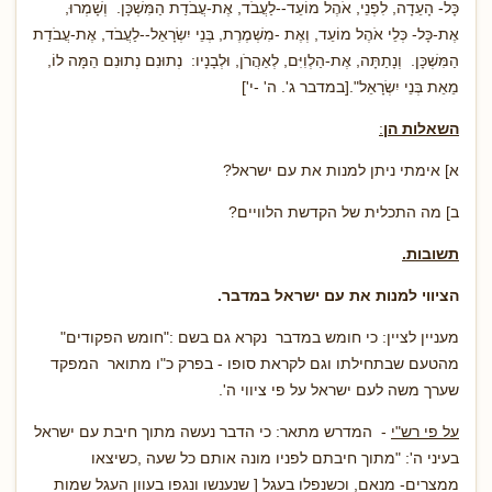
כָּל- הָעֵדָה, לִפְנֵי, אֹהֶל מוֹעֵד--לַעֲבֹד, אֶת-עֲבֹדַת הַמִּשְׁכָּן. וְשָׁמְרוּ,
אֶת-כָּל- כְּלֵי אֹהֶל מוֹעֵד, וְאֶת -מִשְׁמֶרֶת, בְּנֵי יִשְׂרָאֵל--לַעֲבֹד, אֶת-עֲבֹדַת
הַמִּשְׁכָּן. וְנָתַתָּה, אֶת-הַלְוִיִּם, לְאַהֲרֹן, וּלְבָנָיו: נְתוּנִם נְתוּנִם הֵמָּה לוֹ,
מֵאֵת בְּנֵי יִשְׂרָאֵל".[במדבר ג'. ה' -י']
השאלות הן
:
א] אימתי ניתן למנות את עם ישראל?
ב] מה התכלית של הקדשת הלוויים?
תשובות.
הציווי למנות את עם ישראל במדבר.
מעניין לציין: כי חומש במדבר נקרא גם בשם :"חומש הפקודים"
מהטעם שבתחילתו וגם לקראת סופו - בפרק כ"ו מתואר המפקד
שערך משה לעם ישראל על פי ציווי ה'.
על פי רש"י
- המדרש מתאר: כי הדבר נעשה מתוך חיבת עם ישראל
בעיני ה': "מתוך חיבתם לפניו מונה אותם כל שעה ,כשיצאו
ממצרים- מנאם, וכשנפלו בעגל [ שנענשו ונגפו בעוון העגל שמות