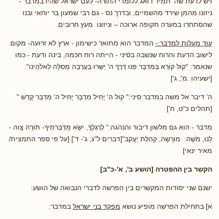
ויש לדעת שה' תמיד דואג ללומדי התורה- לעם ישראל שהיו במדבר -
ניזונו מהמן שירד מהשמיים, ובדרך נס - גם רבי שמעון בר יוחאי ובנו
שהסתתרו במערה תקופה ארוכה – וניזונו מעץ חרובים.
עוד מעלות למדבר:-
המדבר הוא מתואר כישימון - ארץ לא זרועה- מקום
לישוב הדעת והרוח שנשבה בסיני - הייתה רוח חכמה, בינה ודעת - כמו
שנאמר: "קוֹל קוֹרֵא בַּמִּדְבָּר פַּנּוּ דֶּרֶךְ ה' יַשְּׁרוּ בָּעֲרָבָה מְסִלָּה לֵאלֹהֵינו"ּ.
[ישעיהו .מ', ג']
ה' דיבר אל משה במדבר סיני:" קוֹל ה' יָחִיל מִדְבָּר יָחִיל ה' מִדְבַּר קָדֵשׁ "
[תהלים כ"ט, ח']
מדבר - הוא גם מלשון דיבור והנהגה:" לְרַגְלֶךָ, יִשָּׂא מִדַּבְּרֹתֶיךָ- תּוֹרָה צִָּוה -
לָנוּ, מֹשֶׁה: מוֹרָשָׁה, קְהִלַּת יַעֲקֹב"[דברים ל"ג, ג'- ד'] [על פי ספר התמצית/
מאיר ינאי]
הקשר בין ההפטרה [הושע ב', א'-כ"ב]
ישנם שני יסודות המקשרים בין הפרשה לדברי הנבואה של הושע:
א] בתחילת הפרשה מופיע נושא
מפקד בני ישראל
במדבר: