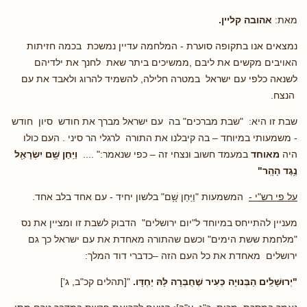
מאת:
אהובה קליין.
נמצאים אנו בתקופה סוערת - המלחמה עדיין נמשכת בכמה חזיתות
האויבים מקשים את ליבם ,ממשיכים ביתר שאת לחנך את ילדיהם
לשנאה כלפי עם ישראל במטרה חלילה, להשמיד להרוג ולאבד את עם
הנצח.
שבת זו היא: "שבת מברכים" בה עם ישראל מברך את חודש סיון חודש
- משמעותי במיוחד – בה קיבלנו את התורה לרגלי הר סיני . העם כולו
היה
מאוחד
במעמד חשוב ונצחי זה – כפי שנאמר:" ....
וַיִּֽחַן שָׁ֥ם יִשְׂרָאֵ֖ל
נֶ֥גֶד הָהָֽר"
על פי רש"י -
המשמעות "וַיִּֽחַן שָׁ֥ם" בלשון יחיד - עם אחד בלב אחד.
מעניין להתייחס במיוחד ל"יום ירושלים" הדבוק לשבת זו ומציין את נס
"מלחמת ששת הימים" וכשם שהתורה מאחדת את עם ישראל כך גם
ירושלים מאחדת את כל העם הזה –כדברי דוד המלך:
"יְרוּשָׁלַ͏ִים הַבְּנוּיָה כְּעִיר שֶׁחֻבְּרָה לָּהּ יַחְדָּו.
"[תהלים קכ"ב, ג']