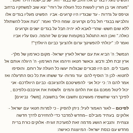
"מעתה אני בן חורין לעשות ככל העולה על רוחי" יצא שוב למשחקיו ברחוב
וטיפס על גדרות - עד שבגדיו היו קרועים- אביו הפשיט מעליו בגדים אלו
והלבישו בבגדי חול בלים וקרועים. שמח הילד ואמר: "כעת אוכל להשתולל
ללא שום חשש- שהרי לאבא לא יהיה חבל על בגדים ישנים וקרועים
כאלה." ואכן הוא התגלגל במקומות שונים של זוהמה. כעס עליו אביו
ואמר לו: "יכולתי להפשיטך ערום ולהציגך כביום היוולדך"!
הנמשל: ה' הביא את עם ישראל לארץ ישראל- מקום כארמון של מלך-
ארץ זבת חלב ודבש. וכאשר חטאו וזיהמו את הארמון- ה' היגלה אותם אל
מעבר לים. הם היו סבורים שבגלות יעשו כל העולה על רוחם. והוסיפו
לחטוא- לכן ה' הוסיף להם עוד גזרות- עד ששתו את כל כוס התרעלה ואז
אמר להם ה': כי יכול אני להפשיטכם ולהציגכם- כביום היוולדכם- אני
יכול ליטול ממכם גם את הלחם והמים ולשסות את אויבכם-כלפיכם ,
לפיכך רצוי שתשפרו מעשיכם ותשובו אלי בתשובה. [משלי נביאים]
לסיכום
– לאור האמור לעיל: ניתן להסיק - כי למרות חטאי עם ישראל -
אלוקים בעתיד מובילם –מחדש למדבר כדי להחזירם לדרך חדשה
ונצחית והנביא הושע מדמה זאת למערכת זוגית- אלוקים כורת ברית
מחדש עם כנסת ישראל- המיוצגת כאישה: