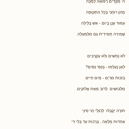
ה' מַקְדִּים רְפוּאָה לְמַכָּה
מָזוֹן רוּחָנִי בְּכָל הַתְּקוּפָה
עַמּוּד עָנָן בְּיוֹם - אֵשׁ בַּלַּיְלָה
שְׁמִירָה תְּמִידִית גַּם מִלְּמַעְלָה.
לֹא נְחָשִׁים וְלֹא עַקְרַבִּים
לְאָן נֶעֶלְמוּ - בְּנִסֵּי נִסִּים?
בִּזְכוּת מִרְיָם - מַיִם חַיִּים
מַלְבּוּשִׁים לָרֹוב מֵאֵת אֱלוֹקִים.
תּוֹרָה יְקַבְּלוּ לְרַגְלֵי הַר סִינַי
אַחְדוּת מְלֵאָה , בְּרָכוֹת עַד בְּלִי דַּי