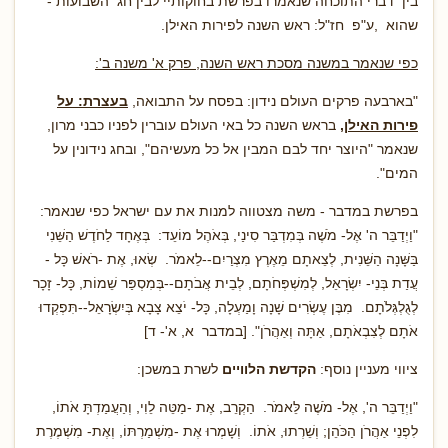
בין דברי התוכחה שנאמרו בפרשת בחוקותיי לבין חג השבועות -
שהוא ,ע"פ חז"ל: ראש השנה לפירות האילן.
כפי שנאמר במשנה מסכת ראש השנה, פרק א' משנה ב':
"בארבעה פרקים העולם נידון: בפסח על התבואה,
בעצרת: על
פירות האילן,
בראש השנה כל באי העולם עוברין לפניו כבני מרון,
שנאמר "היוצר יחד לבם המבין אל כל מעשיהם", ובחג נידונין על
המים".
בפרשת במדבר - משה מצטווה למנות את עם ישראל כפי שנאמר:
"וַיְדַבֵּר ה' אֶל- מֹשֶׁה בְּמִדְבַּר סִינַי, בְּאֹהֶל מוֹעֵד: בְּאֶחָד לַחֹדֶשׁ הַשֵּׁנִי
בַּשָּׁנָה הַשֵּׁנִית, לְצֵאתָם מֵאֶרֶץ מִצְרַיִם--לֵאמֹר. שְׂאוּ, אֶת -רֹאשׁ כָּל -
עֲדַת בְּנֵי- יִשְׂרָאֵל, לְמִשְׁפְּחֹתָם, לְבֵית אֲבֹתָם--בְּמִסְפַּר שֵׁמוֹת, כָּל- זָכָר
לְגֻלְגְּלֹתָם. מִבֶּן עֶשְׂרִים שָׁנָה וָמַעְלָה, כָּל- יֹצֵא צָבָא בְּיִשְׂרָאֵל--תִּפְקְדוּ
אֹתָם לְצִבְאֹתָם, אַתָּה וְאַהֲרֹן". [במדבר א, א'- ד]
ציווי מעניין נוסף:
הקדשת הלוויים
לשרת במשכן:
"וַיְדַבֵּר ה', אֶל- מֹשֶׁה לֵּאמֹר. הַקְרֵב, אֶת -מַטֵּה לֵוִי, וְהַעֲמַדְתָּ אֹתוֹ,
לִפְנֵי אַהֲרֹן הַכֹּהֵן; וְשֵׁרְתוּ, אֹתוֹ. וְשָׁמְרוּ אֶת -מִשְׁמַרְתּוֹ, וְאֶת- מִשְׁמֶרֶת