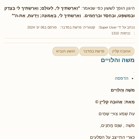
היגון הופך לששון כפי שנאמר:
"וְאֵרַשְׂתִּיךְ לִי, לְעוֹלָם; וְאֵרַשְׂתִּיךְ לִי בְּצֶדֶק
וּבְמִשְׁפָּט, וּבְחֶסֶד וּבְרַחֲמִים. וְאֵרַשְׂתִּיךְ לִי, בֶּאֱמוּנָה; וְיָדַעַתְּ, אֶת-ה'
"
נכתב על ידי
Super User
קטגוריה:
פרשת במדבר
פורסם ב06 יוני 2024
כניסות: 1310
אהובה קליין
פרשת במדבר
הושע הנביא
משה והלויים
הדפסה
מֹשֶׁה וְהַלְּוִיִּים
מֵאֵת: אֲהוּבָה קְלַייְן
©
עֵת שָׁמַע צִוּוּיֵי שָׁמַיִם
מֹשֶׁה , שִׁנֵּס מָתְנַיִם,
כָּאֲרִי הִתְייַצֵּב עַל הַסְּלָעִים