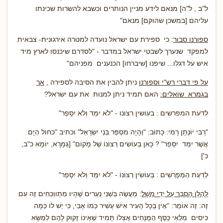
ל"ב , ל"ה] מנאם לידע מניין הנותרים וכשבא להשרות שכינתו
עליהם [במשכן שהוקם] מנאם"
ספורנו סבור
: כי ספירת עם ישראל נועדה למטרה אירגונית- צבאית
למפקד שנערך לשבטי ישראל במדבר - "לסדרם שיכנסו לארץ מיד
איש על דגלו... שיפנו [שיברחו] הכנענים מפניהם"
על פי דברי רש"י וספורנו
ניתן להבין את הסיבה לספירה ,
אך
בגמרא שואלים:
האם תמיד ניתן למנות את עם ישראל?
לדעת המפרשים : בעושין רצונו - "לֹא יִמַּד וְלֹא יִסָּפֵר"
"רַבִּי יוֹנָתָן רָמִי: כָּתוּב: "וְהָיָה מִסְפַּר בְּנֵי יִשְׂרָאֵל" וכתיב "כחול הַיָּם
אֲשֶׁר יִמַּד יִסָּפֵר" ? כָּאן בְּעוֹשִׂים רְצוֹנוֹ שֶׁל מָקוֹם" [גְּמָרָא, יוֹמָא כ"ב,
כ']
ּלְדַעַת הַמְּפָרְשִׁים : בְּעוֹשִׂין רְצוֹנוֹ - "לֹא יִמַּד וְלֹא יִסָּפֵר"
ּלְהַלָּן הֶסְבֵּר עַל יְדֵי מָשָׁל
: מַעֲשֶׂה בִּשְׁנֵי נְעָרִים שֶׁהָיוּ מִתְווַכְּחִים זֶה עִם
זֶה: זֶה אוֹמֵר: "אֵין בְּכָל הָעִיר אִישׁ עָשִׁיר כְּמוֹ אָבִי, כִּי יֵשׁ לוֹ כַּמָּה
כִּיסִים מְלֵאֵי כֶּסֶף הַמֻּנָּחִים אֶצְלוֹ תָּמִיד שֶׁאֵינוֹ זָקוּק לָהֶם לְמַשָּׂא