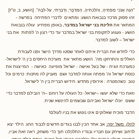
"הִנֵּה אָנֹכִי מְפַתֶּיהָ, וְהֹלַכְתִּיהָ, הַמִּדְבָּר; וְדִבַּרְתִּי, עַל-לִבָּהּ". [הושע, ב, ט"ז]
זהו פסוק מרכזי בנבואת הושע: ומתאים לדברי הפתיחה בפרשה -
המתאר את
הליכת בני ישראל במדבר
.
באופן מפתיע עולה בנבואת
הושע - געגוע לתקופת בני ישראל במדבר עד כדי רצון ה' לפתות את בני
ישראל – לשוב למדבר.
כדי לחדש את הברית איתם לאחר שסטו מדרך הישר ופנו לעבודת
האללים והתרחקו מה'. הושע מתאר את מערכת היחסים בין ה' לישראל-
כמערכת זוגית - של בעל ואישה - ישראל מופיעה כאישה - המייצגת את
כנסת ישראל וה' מפתה אותה למדבר ושם מעניק לה מתנות: כרמים וכל
טוב כשהמטרה : אירוסין מחדש. חידוש הברית בין ה' לישראל.
וזאת כדי שלא יעשו –ישראל- כל העולה על רוחם –ה' הובילם למדבר כדי
ששם יוכלו ישראל ואביהם שבשמים להינשא שנית.
הדבר מוכיח שאלוקים אינו נוטש את בניו לעולם!
להלן, משל יפה:
אב אחד הכין לבנו בגדים חדשים לכבוד החג. הילד יצא
לרחוב ושיחק עם חבריו ובגדיו התלכלכו תוך כדי משחק, ראה זאת אביו,
הפשיט מעליו בגדים אלו והלבישו בבגדי חול ישנים,-שמח הילד ואמר: