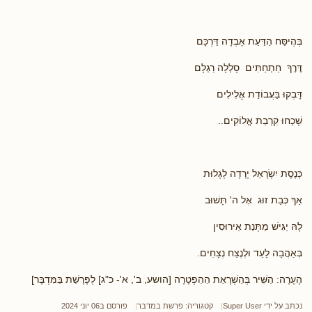
בְּהֶיסַּח הַדַּעַת אָבְדָה דַּרְכָּם
דֶּרֶךְ חַתְחַתִּים סָלְלָה רַגְלָם
דָּבְקוּ בַּעֲבוֹדַת אֱלִילִים
שָׁכְחוּ קִרְבַת אֱלוֹקִים..
כְּנֶסֶת יִשְׂרָאֵל יָרְדָה לְגָלוּת
אַךְ כְּבַת זוּג אֶל ה' תָּשׁוּב
לָהּ יַגִּישׁ מַתְּנַת אֵירוּסִין
בְּאַהֲבָה לָעַד וּלְנֶצַח נְצָחִים.
הֶעָרָה: הַשִּׁיר בְּהַשְׁרָאַת הַהַפְטָרָה [הושע, ב', א'- כ"ג] לְפָרָשַׁת בַּמִּדְבָּר]
נכתב על ידי
Super User
קטגוריה:
פרשת במדבר
פורסם ב06 יוני 2024