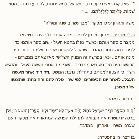
"...שְׂאוּ, אֶת-רֹאשׁ כָּל-עֲדַת בְּנֵי-יִשְׂרָאֵל, לְמִשְׁפְּחֹתָם, לְבֵית אֲבֹתָם--בְּמִסְפַּר
שֵׁמוֹת, כָּל-זָכָר לְגֻלְגְּלֹתָם. ...."
משה ואהרון ערכו מפקד: "מבן עשרים שנה ומעלה"
רש"י מסביר:"
מתוך חיבתן לפניו – מונה אותם כל שעה - כשיצאו
ממצרים ספר אותם וכאשר נפלו בחטא העגל - שוב ספר אותם- כדי
לדעת כמה נותרו מהם. וכשבא ה' להשרות שכינתו עליהם- שוב היה
מונה אותם.. וכאן בפרשה זה המניין השלישי מאז צאתם ממצרים -
הראשון היה מיד כשיצאו ממצרים- השני מיד אחרי מעשה העגל- ומדגיש
רש"י: כי הצטוו למנותם בתחילת נדבת המשכן .
וזה היה אחר מעשה
העגל.. לאחר יום הכיפורים -לפי שה' סלח להם וההוכחה: שהצטוו
על המשכן
.
בהפטרה נאמר:
וְֽ֠הָיָה מִסְפַּ֤ר בְּנֵֽי ־ יִשְׂרָאֵל֙ כְּח֣וֹל הַיָּ֔ם אֲשֶׁ֥ר לֹֽא ־יִמַּ֖ד וְלֹ֣א יִסָּפֵ֑ר" [הושע ב', א']
ברכה זו קושרת את הנבואה לתחילת הפרשה המתארת את מפקד העם
שערכו משה – ואהרון - במדבר.
ב] דברי ה' בהפטרה: