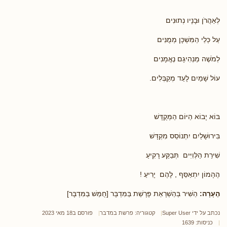
לְאַהֲרֹן וּבָנָיו נְתוּנִים
עַל כְּלֵי הַמִּשְׁכָּן מְמֻנִּים
לְמֹשֶׁה מַנְהִיגָם נֶאֱמָנִים
עוֹל שָׁמַיִם לָעַד מְקַבְּלִים.
בּוֹא יָבוֹא הַיּוֹם הַמְּקֻדָּשׁ
בִּירוּשָׁלַיִם יִתְנוֹסֵס מִקְדָּשׁ
שִׁירַת הַלְּוִיִּים תְּבַקַּע רָקִיעַ
הֶהָמוֹן יִתְאַסֵּף , לָהֶם יָרִיעַ !
הֶעָרָה:
הַשִּׁיר בְּהַשְׁרָאַת פָּרָשַׁת בַּמִּדְבָּר [חֻמַּשׁ בַּמִּדְבָּר]
נכתב על ידי
Super User
קטגוריה:
פרשת במדבר
פורסם ב18 מאי 2023
כניסות: 1639