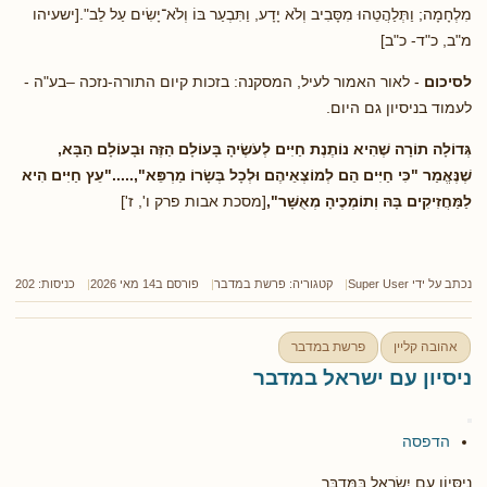
מִלְחָמָה; וַתְּלַהֲטֵהוּ מִסָּבִיב וְלֹא יָדָע, וַתִּבְעַר בּוֹ וְלֹא־יָשִׂים עַל לֵב".[ישעיהו
מ"ב, כ"ד- כ"ב]
לסיכום
- לאור האמור לעיל, המסקנה: בזכות קיום התורה-נזכה –בע"ה -
לעמוד בניסיון גם היום.
גְּדוֹלָה תוֹרָה שֶׁהִיא נוֹתֶנֶת חַיִּים לְעֹשֶׂיהָ בָּעוֹלָם הַזֶּה וּבָעוֹלָם הַבָּא,
שֶׁנֶּאֱמַר "כִּי חַיִּים הֵם לְמוֹצְאֵיהֶם וּלְכָל בְּשָׂרוֹ מַרְפֵּא",....."עֵץ חַיִּים הִיא
לַמַּחֲזִיקִים בָּהּ וְתוֹמְכֶיהָ מְאֻשָּׁר",
[מסכת אבות פרק ו', ז']
נכתב על ידי
Super User
קטגוריה:
פרשת במדבר
פורסם ב14 מאי 2026
כניסות: 202
אהובה קליין
פרשת במדבר
ניסיון עם ישראל במדבר
הדפסה
נִיסָּיוֹן עַם יִשְׂרָאֵל בַּמִּדְבָּר.