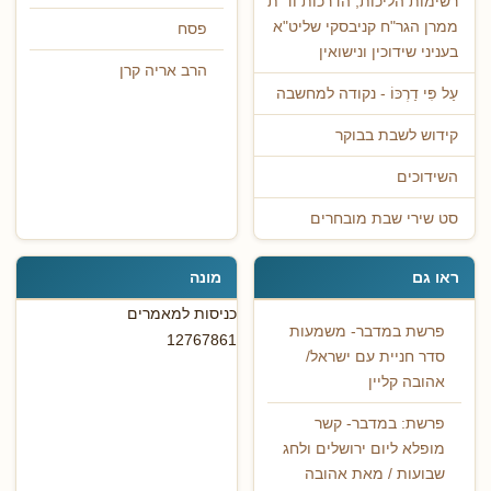
רשימות הליכות, הדרכות וד"ת
ממרן הגר"ח קניבסקי שליט"א
פסח
בעניני שידוכין ונישואין
הרב אריה קרן
עַל פִּי דַרְכּוֹ - נקודה למחשבה
קידוש לשבת בבוקר
השידוכים
סט שירי שבת מובחרים
ראו גם
מונה
כניסות למאמרים
פרשת במדבר- משמעות
12767861
סדר חניית עם ישראל/
אהובה קליין
פרשת: במדבר- קשר
מופלא ליום ירושלים ולחג
שבועות / מאת אהובה