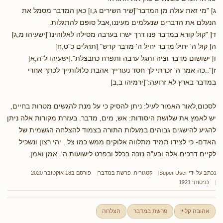
ג] "מי זאת עולה מן המדבר"[שיר השירים ג,ו] כאן המדבר מסמל את
הנעלם את הדברים שנעלמים מעיננו,אבל סופם להתגלות.
ד[ "קול קורא במדבר פנו דרך ישרו בערבה מסילה לאלוהינו"[ישעיהו מ,ג]
ה] קול ה' יחיל מדבר יחיל ה' מדבר קדש" [תהלים כ"ט,ח]
ו] ישושום מדבר וציה ותגל ערבה ותפרח כחבצלת".[ישעיהו ל"ה,א]
ז]"..כה אמר ה' זכרתי לך חסד נעורייך אהבת כלולותייך לכתך אחרי
במדבר בארץ לא זרועה:"[ירמיהו ב,ב]
לסכום,לאור האמור לעיל: ניתן להסיק כי על מנת להגשים מטרות בחיים,
יש לאמץ את שלושת היסודות: אש, מים, מדבר. בעזרת מקורות אלה ניתן
להגיע להישגים גבוהים במעלות התורה בצמוד להצלחה הגשמית של
האדם- כי לצידו תמיד מתלווה אלוקים ממש כמו צל.. יהי רצון ונשכיל
לקיים דרכים אלה ובע"ה נזכה בכלל ובפרט לישועות ה'. אמן ואמן.
נכתב על ידי
Super User
קטגוריה:
פרשת במדבר
פורסם ב18 אוקטובר 2020
כניסות: 1921
אהובה קליין
פרשת במדבר
הצלחה