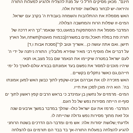
חינם". מכאן מסיקים חז"ל כי על מנת להצליח ולהגיע למעלות התורה
והיראה-יש לבחור בשלושה יסודות אלה.
האש מסמלת את ההתלהבות והשמחה בעבודת ה' בקרב עם ישראל.
המים-זו שפלות הרוח והמחשבה הצלולה.
המדבר-מסמל את ההסתפקות במועט,כפי שנאמר:"כך היא דרכה של
תורה:פת במלח תאכל,ומים במשורה[בכמות מועטת]תשתה,ועל הארץ
תישן..ואם אתה עושה כן...אשריך וטוב לך"[מסכת אבות ו,ד]
על דברים אלו מוסיף רבי מאיר שפירא מלובלין: התורה ניתנה על ידי ה'
לעם ישראל במטרה שיקיימו את הנאמר שם בכל מצב,או תנאי.
שיהיו מוכנים למסור את נפשם בעד אמונתם בבורא עולם-לאורך כל ימי
חייהם,גם כאשר נתקלים בקשיים..
האש מזכירה לנו את אברהם אבינו-שקפץ לתוך כבשן האש למען אמונתו
בה'. הוא היה מוכן לסכן את חייו.
המים- מרמזים על נחשון בן עמינדב כי בראש הרבים קפץ ראשון לתוך ים
סוף-זו הייתה מסירות נפש של כל העם.
המדבר- מרמז את עם ישראל כולו- שהלך במדבר במשך ארבעים שנה
וכל זאת מתוך מסירות נפש גדולה שהייתה לו.
ולדעתי,שלושת יסודות אלה: אש מים ומדבר-הם הדרכים בשטח הרוחני
להגיע להצלחה במעלות התורה-אך בד בבד הם תורמים גם להצלחה