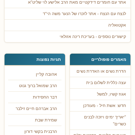
אתר עם חומרים דידקטיים מאת הרב אלישע לוי שליט"א
לנצח עם הנצח - אתר לזכרו של הנער משה הי"ד
אקטואליה
קישורים נוספים - בעריכת רינה אזולאי
מאמרים פופולריים
תגיות נפוצות
הדרת נשים או האדרת נשים
אהובה קליין
עצה כללית לשלום בית
הרב שמואל ברוך גנוט
אגוז קשיו, למשל
דבר החסידות
חדש: אשת חיל - מעודכן
הרב אברהם חיים זילבר
"יאריך ימים ויזכה לבנים
שמירת שבת
כשרים"
הרבנית בקשי דורון