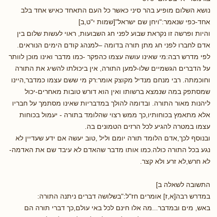
נושא השלום מופיע בהר סיני כאשר כל העם התאחד כאיש אחד בלב
אחד-כפי שנאמר:"ויחן שם ישראל"[שמות י"ט,ב]
והיות ופרשה זו נקראת שבוע לפני חג השבועות, ראוי לעשות שלום בין
אדם לחברו לפני חג מתן תורה בדומה –למנהג קודם הימים הנוראים.
לפי מדרש רבה:מי שאינו עושה עצמו כהפקר -כמו מדבר ואינו מוכן לוותר
על הדברים הגשמיים שלו-למען התורה, אין ביכולתו להשיג את התורה
וחוכמתה. רבי מנחם מנדיל מקוצק אומר:רק מי ששם עצמו כמדבר,היינו
שמסתפק במה שנמצא ברשותו ואין הוא דורש טובות מאחרים-יכול
ליהנות מאור התורה. ובדומה להולך במדבריות שאינו מסתמך על חבריו
אלא מתאמץ בכוחותיו,כך ממש רצוי שהלומד בתורה - יעמול בכוחות
עצמו במטרה להגיע לכל הרזים הטמונים בה.
ובנוסף לכך,אדם הלומד תורה יומם וליל ,טוב יעשה אם ידע שעדיין לא
נגע בכל התורה כולה.כמו אותו מדבר שהאדם לא עיבד שם את האדמה-
לא חרש,לא זרע ולא קצר.
התשובה לשאלה ב]
במדרש רבה[א,ז] אומרים חז"ל:"בשלושה דברים ניתנה התורה:
באש, מים ובמדבר...מה אלו חינם לכל באי עולם,כך דברי תורה הם