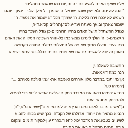
אליו שואף האדם להגיע בחיי היום,יום.כמו שנאמר בתהלים:
" הנה לא ינום ולא יישן שומר ישראל: ה' שומרך ה' צילך על-יד ימינך: יומם
השמש לא יככה וירח בלילה: ה' ישמרך מכל רע ישמור את נפשך: ה'
ישמור צאתך ובואך מעתה ועד-עולם".[תהלים קכ"א,ד-ה]
כגודל ההשתדלות של האדם בחייו הרוחניים-כן גודל השכר בחייו
הגשמים-כי ה' הולך לימינו ממש כמו צל-וזוהי השכינה המלווה את האדם
בכל צעדיו ופעלו מתוך שאיפה של התעלות בסולם התורה הקדושה.
באופן זה יוכל להגשים גם את שאיפותיו בחיים בכלל-בסייעתא דשמיא.
התשובה לשאלה ג]
הנה כמה דוגמאות:
א]"מי יתנני במדבר מלון אורחים ואעזבה את- עמי ואלכה מאיתם ..."
[ירמיהו ט,א]
הנביא ירמיהו רואה את המדבר כמקום שלשם אפשר לבוא כדי להירגע
ולהתרחק מחטאי העם.
ב]"אשים מדבר לאגם מים וארץ צייה למוצאי מים"[ישעיהו מ"א,י"ח]
הנביא מתאר את ייחודו וגדולתו של הקב"ה- בכך שיש בכוחו להביא
לשינוים בטבע,את המדבר יכול להפוך,כהרף עין-למקורות מים ומקום
פורה. המים מסמלים כאן את התורה.