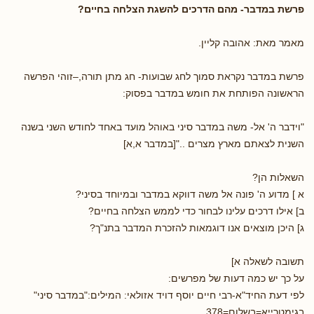
פרשת במדבר- מהם הדרכים להשגת הצלחה בחיים?
מאמר מאת: אהובה קליין.
פרשת במדבר נקראת סמוך לחג שבועות- חג מתן תורה,–זוהי הפרשה
הראשונה הפותחת את חומש במדבר בפסוק:
"וידבר ה' אל- משה במדבר סיני באוהל מועד באחד לחודש השני בשנה
השנית לצאתם מארץ מצרים .."[במדבר א,א]
השאלות הן?
א ] מדוע ה' פונה אל משה דווקא במדבר ובמיוחד בסיני?
ב] אילו דרכים עלינו לבחור כדי לממש הצלחה בחיים?
ג] היכן מוצאים אנו דוגמאות להזכרת המדבר בתנ"ך?
תשובה לשאלה א]
על כך יש כמה דעות של מפרשים:
לפי דעת החיד"א-רבי חיים יוסף דויד אזולאי: המילים:"במדבר סיני"
בגימטרייא=בשלום=378