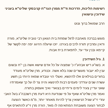
רשימות הליכות, הדרכות וד"ת ממרן הגר"ח קניבסקי שליט"א
בעניני
שידוכין ונישואין
הרב שמואל ברוך גנוט
מוגש בברכה מאהבה לרגל שמחת בית הגאון רבי טוביה שליט"א, מורה
ודאין ומרביץ תורה לרבים בעירנו. יזכו שיעלה הזיווג יפה יפה לקשר של
קיימא ובנין עדי עד, לתפארת בית אבות.
1. גיל השידוכין
א. בשו"ע ריש אבהע"ז כ' שמצוה על כל אדם שישא אשה בן י"ח ובשום
ענין לא יעבור מעשרים שנה בלא אשה. וכנודע, מרן שליט"א מעודד
בחורים בגילאים אלו להינשא, ואצלי הוי עובדא שמאז היותי בן תשע
עשרה שנים עודדני פעמים רבות להינשא והיה צר לו על כך שאמרתיו
שאני עדיין צעיר לימים וריחיים בצוארי ואיך אעסוק בתורה.
ואמר מרן שליט"א שאף על פי שנודעת היא דעת מרן רשכבה"ג בעל האבי
עזרי זי"ע שגיל הנישואין צריך להיות מאוחר יותר, מ"מ כאשר הוצעה
לבחור הצעה משובחת המתאימה לו מאד, הורה מרן זי"ע להתארס אף