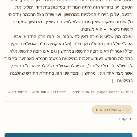
הטעם, יען בחודש הזה היתה המרידה במלכות בית דוד וימליכו את
ירבעם, על כן גזירות המלכיות במרחשון. ועי' שו"ת בצל החכמה (ח"ב סי'
ס') שכתב שמקום שאין מנהג שלא לעשות נישואין במרחשון המקדים
לעשות נישואין – הוא משובח.
ואולם מרן שליט"א מורה דאין לחוש בזה, וכן הורו מרנן החזו"א ואביו
הקה"י זצ"ל ומרן הגרא"מ שך זצ"ל. [וא' בא קמיה מו"ר הגרש"מ דיסקין
זצ"ל ואמר לו דאינו רוצה להינשא במרחשון וגם אינו רוצה להינשא אלא
בתחילת החודש בעוד שהלבנה במילואה כמש"כ הרמ"א באבהע"ז סי' ס"ד
ג' ובשו"ע יו"ד סי' קע"ט ב', והציע לו הגרש"מ זצ"ל להינשא בל' בתשרי,
אשר מצד אחד אינו "מרחשון" ומצד שני הוא בתחילת החודש שהלבנה
במילואה...].
נכתב על ידי
Super User
קטגוריה:
שידוכין
פורסם ב27 אוגוסט 2020
כניסות: 62253
הרב שמואל ברוך גנוט
קודם