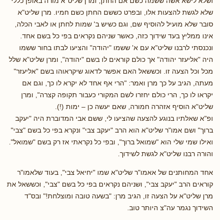
ושלא לישא אשה ששמה כשם אם החתן, ומרן שליט"א מורה באופן כללי
שלא לגשת להצעות אלו, ובפרט כששם החתן כשם חמיו. מרן שליט"א
סובר שלא מועיל להוסיף שם, וגם כשיש ב' שמות לחתן או לאבי הכלה,
אינו ממליץ בעד שידוך כזה, כאשר שניהם נקראים בפי כל בשם אחד.
ונכנסתי לרבנו שליט"א עם א' ששמו "יהודה" והציעו לבתו בחור ששמו
היה "אליעזר יהודה" אך כולם קוראים לו בשם "יהודה", ומרן שליט"א שלל
מכל וכל הצעה זו. וכששאל האם אפשר לדאוג שיקראוהו בשם "אליעזר"
מעתה, הגיב על כך מרן ואמר: "הרי אף אחד לא יקרא לו כך, וגם אם
יקראו לו כך, הרי כולם יחזרו לשם המקורי כעבור תקופה קצרה", ומרן
שליט"א הוסיף אזהרה חמורה, שאם יעשה כן – ימות (!).
ופ"א שאלתיו בנוגע להצעה שהציעו לי, ששם אבי המדוברת היה "יעקב
ברוך" ושם אמו"ר שליט"א הוא הרב "יעקב צבי" ונקרא בפי כל בשם "צבי"
ואילו שמי שלי הוא "שמואל ברוך", ובפי כל נקראתי אז רק בשם "שמואל".
והורה רבנו שליט"א לגשת לשידוך.
אחד המחותנים של אאמו"ר שליט"א שמו "יחיאל צבי", בעוד שלאמו"ר
קוראים הרב "יעקב צבי", ושניהם נקראים בפי כל בשם "צבי", וכששאל את
מרן שליט"א על הצעה זו, הגיב מרן: "בשעה טובה ומוצלחת!" ובס"ד
השידוך נגמר עה"צ היותר טוב.