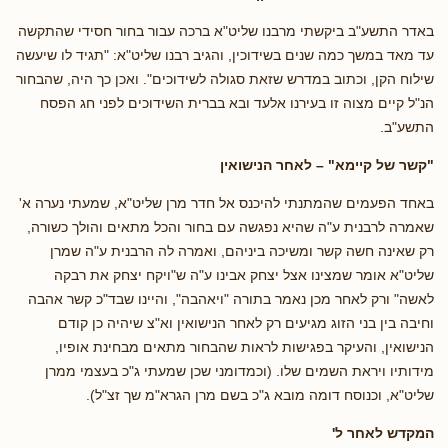
באדר התשע"ב ביקשתי מרבנו שליט"א ברכה עבור בחור חסידי שהתקשה
עד מאד במשך כמה שנים בשידוכין, והגיב רבנו שליט"א: "תגיד לו שיעשה
שילוח הקן, וכתוב במדרש שזאת סגולה לשידוכים". ואכן כך היה, שהבחור
הנ"ל קיים מצוה זו בעירנו אלעד ובא בברית השידוכים לפני חג הפסח
התשע"ב.
"קשר של קיימא" – לאחר הנישואין
באחד הפעמים שהמתנתי להיכנס אל חדר מרן שליט"א, שמעתי נערה א'
שאמרה לרבנית ע"ה שהיא נפגשה עם בחור והכל מתאים והולך כשורה,
רק שאינה חשה קשר ומשיכה ביניהם, ואמרה לה הרבנית ע"ה שמרן
שליט"א אומר שמצינו אצל יצחק אבינו ע"ה ש"ויקח יצחק את רבקה
לאשה" ורק לאחר מכן נאמר בתורה "ויאהבה", והיינו שבד"כ קשר אהבה
וחיבה בין בני הזוג מגיעים רק לאחר הנישואין וא"צ שיהיה כן קודם
הנישואין, והעיקר בפגישות לראות שהבחור מתאים מבחינת אופיו,
מידותיו ויראת השמים שלו. (וכמדומני שכן שמעתי ג"כ בעצמי ממרן
שליט"א, וכנוסח דומה מובא ג"כ בשם מרן הגרא"מ שך זצ"ל).
המקדש לאחר ל'