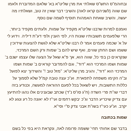
ובחוהמ"ס התש"ס שאלתי את מרן שליט"א בא' שלאם המדוברת ולאמו
שם שווה (לשניהם קראו לאה) והשיבי דבר שאין זה טוב, ושאלתיו מה
יעשה, והשיב שאחת האמהות תוסיף לשמה שם נוסף.
ואמנם למרות שרבנו שליט"א מקפיד על שמות, ולעתים מקפיד ביותר,
הרי שלפעמים תשובותיו שונות היו, לפי הענין ולפי דע"ת דיליה. וידוע לי
על א' שכמה פעמים אמר לו רבנו שליט"א שלא לגשת להצעות שידוכין
ששמו ושם החתן שווים, ואף שיש להם ב' שמות ורק השם המרכזי,
שנקראים כן בפי כל, שווה הוא, אך פ"א שאל על הצעה שלו עצמו ישנם ב'
שמות ושמו המרכזי הוא "דוד", וגם להמדובר קוראים ב' שמות ושמו
המרכזי הוא "דוד", והגיב מרן שליט"א: "מזל טוב !" והשידוך יצא לפועל
וב"ה הקימו משפחה לתפארת. וע"כ עצה טובה קמ"ל שלא לסמוך על
כללות התשובות, ויש לשאול בכל לפעם ההוראה למעשה, וכנודע בזה
דברי שו"ת פרי השדה (ח"ג סו"ס נ"ד) שכתב שבענינים אלו נהגו להתיעץ
עם צדיק שיכריע הדבר וג"כ יבקש רחמים ועי"ז לא יאונה כל רע ונגע לא
יקרב. וע"ע כעי"ז בשו"ת אבני צדק ס"י וסי"א.
שמות בכתובה
בדבר שם אחותי תחי' ששמה פרומה לאה, ונקראת היא בפי כל בשם