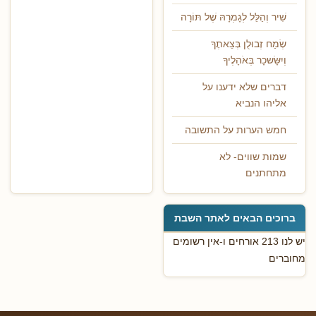
שִׁיר וְהַלֵּל לְגָמְרָהּ שֶׁל תּוֹרָה
שְׂמַח זְבוּלֻן בְּצֵאתֶךָ
וְיִשָּׂשכָר בְּאֹהָלֶיךָ
דברים שלא ידענו על
אליהו הנביא
חמש הערות על התשובה
שמות שווים- לא
מתחתנים
ברוכים הבאים לאתר השבת
יש לנו 213 אורחים ו-אין רשומים
מחוברים