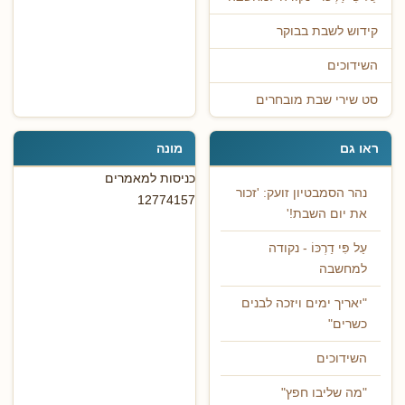
קידוש לשבת בבוקר
השידוכים
סט שירי שבת מובחרים
ראו גם
מונה
כניסות למאמרים
נהר הסמבטיון זועק: 'זכור
12774157
את יום השבת!'
עַל פִּי דַרְכּוֹ - נקודה
למחשבה
"יאריך ימים ויזכה לבנים
כשרים"
השידוכים
"מה שליבו חפץ"