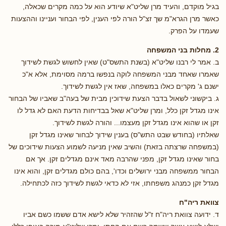
בגיל מוקדם, והעיד מרן שליט"א שיודע הוא על כמה מקרים שכאלה,
כאשר מרן הגרא"מ שך זצ"ל הורה לפי הענין, לפי הבחור ועניינו וההצעות
שעמדו על הפרק.
2. מחלות בני המשפחה
ב. אמר לי רבנו שליט"א (בשנת התשס"ט) שאין לחשוש לגשת לשידוך
שאמרו שאחד מבני המשפחה לוקה בנפשו ברמה מסוימת, אלא א"כ
ישנם ג' מקרים כאלו במשפחה, שאז אין לגשת לשידוך.
ג. ביקשוני לשאול בדבר הצעת שידוכין מבית של בעה"ב שאביו של הבחור
אינו מגדל זקן כלל, ומרן שליט"א שאל בבדיחות הדעת האם לא גדל לו
זקן או שהוא אינו מגדל זקן מעצמו... והורה לגשת לשידוך.
שאלתיו (בחודש שבט התש"ס) בענין שידוך לבחור שאינו מגדל זקן
(במשפחה שרצתה בזאת) והשיב שאין מניעה לשמוע הצעות שידוכים של
בחור שאינו מגדל זקן, מפני שהרבה מאד אינם מגדלים זקן. אך אם
הבחור ממשפחה מבני ירושלים וכדו', בהם כולם מגדלים זקן, והוא אינו
מגדל זקן כמנהג משפחתו, אזי לא כדאי לגשת לשידוך כזה לכתחילה.
צוואת ריה"ח
ד. ידועה צוואת ריה"ח ז"ל שהזהיר שלא לישא אדם ששמו כשם אביו