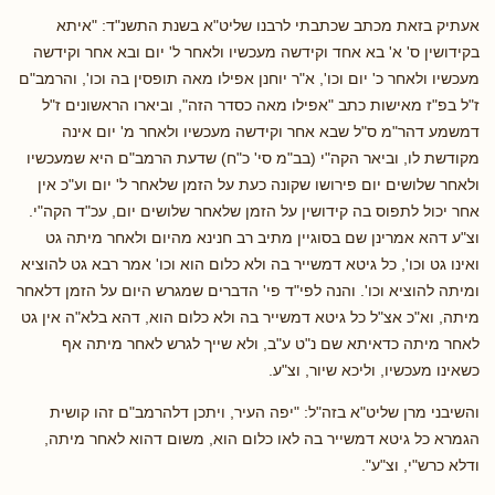
אעתיק בזאת מכתב שכתבתי לרבנו שליט"א בשנת התשנ"ד: "איתא
בקידושין ס' א' בא אחד וקידשה מעכשיו ולאחר ל' יום ובא אחר וקידשה
מעכשיו ולאחר כ' יום וכו', א"ר יוחנן אפילו מאה תופסין בה וכו', והרמב"ם
ז"ל בפ"ז מאישות כתב "אפילו מאה כסדר הזה", וביארו הראשונים ז"ל
דמשמע דהר"מ ס"ל שבא אחר וקידשה מעכשיו ולאחר מ' יום אינה
מקודשת לו, וביאר הקה"י (בב"מ סי' כ"ח) שדעת הרמב"ם היא שמעכשיו
ולאחר שלושים יום פירושו שקונה כעת על הזמן שלאחר ל' יום וע"כ אין
אחר יכול לתפוס בה קידושין על הזמן שלאחר שלושים יום, עכ"ד הקה"י.
וצ"ע דהא אמרינן שם בסוגיין מתיב רב חנינא מהיום ולאחר מיתה גט
ואינו גט וכו', כל גיטא דמשייר בה ולא כלום הוא וכו' אמר רבא גט להוציא
ומיתה להוציא וכו'. והנה לפי"ד פי' הדברים שמגרש היום על הזמן דלאחר
מיתה, וא"כ אצ"ל כל גיטא דמשייר בה ולא כלום הוא, דהא בלא"ה אין גט
לאחר מיתה כדאיתא שם נ"ט ע"ב, ולא שייך לגרש לאחר מיתה אף
כשאינו מעכשיו, וליכא שיור, וצ"ע.
והשיבני מרן שליט"א בזה"ל: "יפה העיר, ויתכן דלהרמב"ם זהו קושית
הגמרא כל גיטא דמשייר בה לאו כלום הוא, משום דהוא לאחר מיתה,
ודלא כרש"י, וצ"ע".