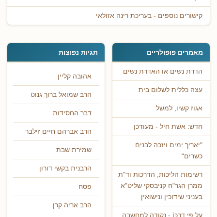
קישורים נוספים - בעריכת רינה אזולאי
מאמרים פופולריים
תגיות נפוצות
הדרת נשים או האדרת נשים
אהובה קליין
עצה כללית לשלום בית
הרב שמואל ברוך גנוט
אגוז קשיו, למשל
דבר החסידות
חדש: אשת חיל - מעודכן
הרב אברהם חיים זילבר
"יאריך ימים ויזכה לבנים
שמירת שבת
כשרים"
הרבנית בקשי דורון
רשימות הליכות, הדרכות וד"ת
ממרן הגר"ח קניבסקי שליט"א
פסח
בעניני שידוכין ונישואין
הרב אריה קרן
עַל פִּי דַרְכּוֹ - נקודה למחשבה