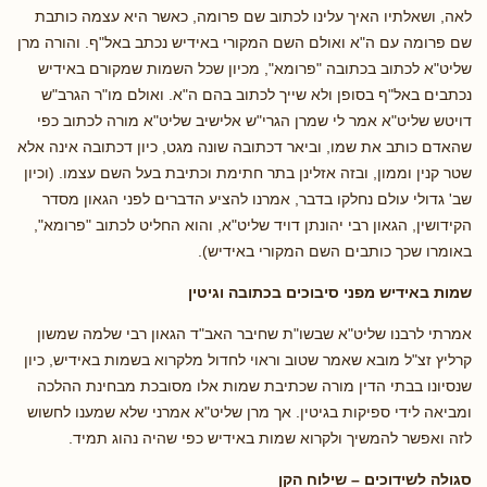
לאה, ושאלתיו האיך עלינו לכתוב שם פרומה, כאשר היא עצמה כותבת
שם פרומה עם ה"א ואולם השם המקורי באידיש נכתב באל"ף. והורה מרן
שליט"א לכתוב בכתובה "פרומא", מכיון שכל השמות שמקורם באידיש
נכתבים באל"ף בסופן ולא שייך לכתוב בהם ה"א. ואולם מו"ר הגרב"ש
דויטש שליט"א אמר לי שמרן הגרי"ש אלישיב שליט"א מורה לכתוב כפי
שהאדם כותב את שמו, וביאר דכתובה שונה מגט, כיון דכתובה אינה אלא
שטר קנין וממון, ובזה אזלינן בתר חתימת וכתיבת בעל השם עצמו. (וכיון
שב' גדולי עולם נחלקו בדבר, אמרנו להציע הדברים לפני הגאון מסדר
הקידושין, הגאון רבי יהונתן דויד שליט"א, והוא החליט לכתוב "פרומא",
באומרו שכך כותבים השם המקורי באידיש).
שמות באידיש מפני סיבוכים בכתובה וגיטין
אמרתי לרבנו שליט"א שבשו"ת שחיבר האב"ד הגאון רבי שלמה שמשון
קרליץ זצ"ל מובא שאמר שטוב וראוי לחדול מלקרוא בשמות באידיש, כיון
שנסיונו בבתי הדין מורה שכתיבת שמות אלו מסובכת מבחינת ההלכה
ומביאה לידי ספיקות בגיטין. אך מרן שליט"א אמרני שלא שמענו לחשוש
לזה ואפשר להמשיך ולקרוא שמות באידיש כפי שהיה נהוג תמיד.
סגולה לשידוכים – שילוח הקן