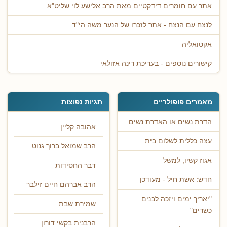
אתר עם חומרים דידקטיים מאת הרב אלישע לוי שליט"א
לנצח עם הנצח - אתר לזכרו של הנער משה הי"ד
אקטואליה
קישורים נוספים - בעריכת רינה אזולאי
מאמרים פופולריים
תגיות נפוצות
הדרת נשים או האדרת נשים
אהובה קליין
עצה כללית לשלום בית
הרב שמואל ברוך גנוט
אגוז קשיו, למשל
דבר החסידות
חדש: אשת חיל - מעודכן
הרב אברהם חיים זילבר
"יאריך ימים ויזכה לבנים
שמירת שבת
כשרים"
הרבנית בקשי דורון