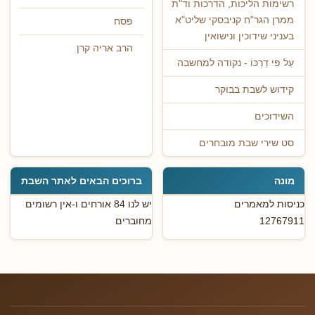
רשימות הליכות, הדרכות וד"ת
ממרן הגר"ח קניבסקי שליט"א
פסח
בעניני שידוכין ונישואין
הרב אריה קרן
עַל פִּי דַרְכּוֹ - נקודה למחשבה
קידוש לשבת בבוקר
השידוכים
סט שירי שבת מובחרים
מונה
ברוכים הבאים לאתר השבת
כניסות למאמרים
יש לנו 84 אורחים ו-אין רשומים
12767911
מחוברים