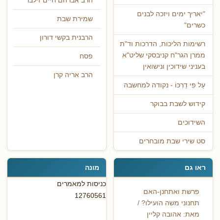
הרב אברהם חיים זילבר
"יאריך ימים ויזכה לבנים
שמירת שבת
כשרים"
הרבנית בקשי דורון
רשימות הליכות, הדרכות וד"ת
ממרן הגר"ח קניבסקי שליט"א
פסח
בעניני שידוכין ונישואין
הרב אריה קרן
עַל פִּי דַרְכּוֹ - נקודה למחשבה
קידוש לשבת בבוקר
השידוכים
סט שירי שבת מובחרים
ראו גם
מונה
כניסות למאמרים
פרשת ואתחנן-האם
12760561
תחנוני משה הועילו? /
מאת: אהובה קליין