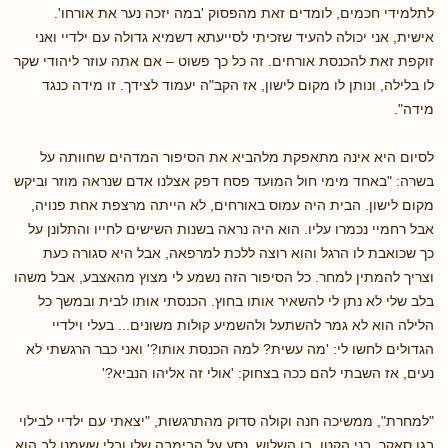
לתלמידי חכמים, לומדים זאת מהפסוק 'במה יזכה נער את אורחו'.
אישית, אני יכולה להעיד שזכיתי לסייעתא דשמיא גדולה עם ילדיי ואני
זוקפת זאת להכנסת אורחים. זה כל כך פשוט – אם אתה עוזר ליהודי שקר
לו בלילה, ונותן לו מקום לישון, אז הקב"ה יעמוד לצידך. זו מידה כנגד
מידה".
לסיום היא אינה מתאפקת מלהביא את הסיפור המדהים שחוותה על
בשרה: "באחד מימי חול המועד פסח דפק אצלנו אדם שנראה מוזר וביקש
מקום לישון. הבית היה עמוס באורחים, לא הייתה מרצפת אחת פנויה,
אבל רחמיי נכמרו עליו. הוא היה נראה בשנות השישים לחייו והתלונן על
כך שכואבת לו הרגל והוא רוצה ללכת למרפאה, אבל היא סגורה כעת
וצריך להמתין למחר. כל הסיפור הזה נשמע לי מצוץ מהאצבע, אבל משהו
בלב שלי לא נתן לי להשאיר אותו בחוץ. הכנסתי אותו לבית ובמשך כל
הלילה הוא לא גמר להשתעל ולהשמיע קולות משונים... בעלי וילדיי
הגדולים לחשו לי: 'מה עשית? למה הכנסת אותו?' ואני כבר הרגשתי לא
נעים, אז השבתי להם ככה בצחוק: 'אולי זה אליהו הנביא?'
"למחרת", ממשיכה חנה וקולה סדוק מהתרגשות, "יצאתי עם ילדיי לבילוי
בגן סאקר. בני הקטן, בן השלוש, נסע על הבימבה שלו ובלי ששמנו לב הוא