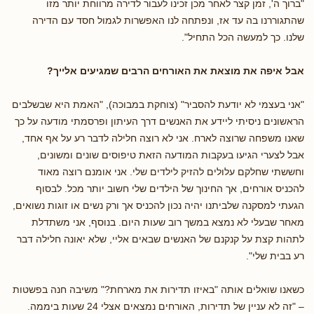
"ברוך ה', זמן קצר לאחר מכן זכינו לעבור לדירה מרווחת יותר מזו
שהתגוררנו בה עד אז, ונפתחה לנו האפשרות לגמול חסד עם הדירה
שלנו. כך למעשה הכל התחיל".
אבל איפה את מוצאת את האורחים הרבים שמגיעים אלייך?
"אני בעצמי לא יודעת להסביר" (צוחקת במבוכה), "האמת היא שבשלבים
הראשונים ניסיתי ליידע את האנשים דרך העיתון ופרסמתי מודעה על כך
שאנו משפחה שרוצה לארח. אני לא רוצה חלילה לדבר רע על אף אחד,
אבל לצערי הגיעו בעקבות המודעה הזאת טיפוסים שונים ומשונים,
וחששתי שחלקם עלולים להזיק לילדים שלי. אני אומנם רוצה מאוד
להכניס אורחים, אך החינוך של הילדים שלי חשוב יותר מכל. לבסוף
הגעתי למסקנה שלביתנו יהיה נכון להכניס אך ורק נשים או זוגות נשואים,
מאחר שבעלי לא נמצא במשך רוב שעות היום. בנוסף, אני משתדלת
לתהות קצת על קנקנם של האנשים שבאים אליי, שלא יאונה חלילה דבר
רע בבית שלי".
כשאנו שואלים אותה "באיזו תדירות את מארחת?" משיבה חנה בפשטות
– "זה לא עניין של תדירות, האורחים נמצאים אצלי 24 שעות ביממה.