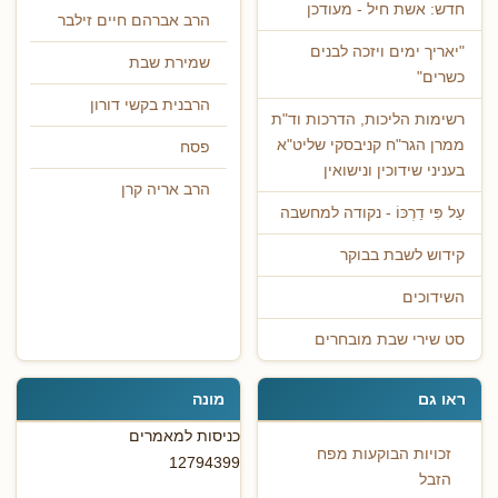
חדש: אשת חיל - מעודכן
הרב אברהם חיים זילבר
"יאריך ימים ויזכה לבנים
שמירת שבת
כשרים"
הרבנית בקשי דורון
רשימות הליכות, הדרכות וד"ת
ממרן הגר"ח קניבסקי שליט"א
פסח
בעניני שידוכין ונישואין
הרב אריה קרן
עַל פִּי דַרְכּוֹ - נקודה למחשבה
קידוש לשבת בבוקר
השידוכים
סט שירי שבת מובחרים
ראו גם
מונה
כניסות למאמרים
זכויות הבוקעות מפח
12794399
הזבל