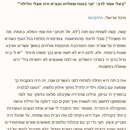
"בעלי אמר לרב: ’אני בטוח שאליהו הנביא היה אצלי הלילה’"
מיכל אריאלי,
הידברות
קשה, קשה לשוחח עם חנה ("לא, אל תכתבי את שמי המלא, באמת, מה
זה משנה?") מבלי לרעוד מהתרגשות. צמרמורת חולפת בכל הגוף כשהיא
מספרת על שגרת יומה המורכבת מהכנסת אורחים במשך עשרים וארבע
שעות ביממה. ולא, לרגע היא לא חשה שיש בכך משהו מיוחד. "יש לי בית
גדול ברוך ה' במרכז ירושלים, אז למה שאנשים לא יתארחו בו?" היא
שואלת בפשטות.
את ביתה היא החלה לפתוח לפני כעשרים שנה, זה היה בעקבות כך
שנסעה עם בעלה וילדיה לחו"ל מתוך אילוץ כלשהו. "הגענו לבלגיה
בתאריך ח' בניסן, וגילינו שהדירה שקיבלנו מלאה בחמץ. עוד לפני
שהספקנו לחשוב מה לעשות ואיך מנקים כבר דפקה על הדלת אישה
מהקהילה היהודית. מאוחר יותר התברר לי שהיא אחת הנשים העשירות
ביותר בקהילה, אבל היא ניקתה לנו את הבית כמו שפחה, עד שהכל היה
מבריק ונוצץ. תוך כדי כך גם קיבלתי טלפונים מאנשים שונים שמתגוררים
באזור שהם 'רוצים' לארח אותנו בשבת הגדול, ו'לא מוכנים' לוותר על כך.