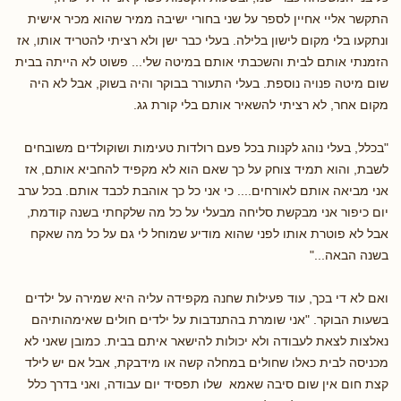
התקשר אליי אחיין לספר על שני בחורי ישיבה ממיר שהוא מכיר אישית
ונתקעו בלי מקום לישון בלילה. בעלי כבר ישן ולא רציתי להטריד אותו, אז
הזמנתי אותם לבית והשכבתי אותם במיטה שלי... פשוט לא הייתה בבית
שום מיטה פנויה נוספת. בעלי התעורר בבוקר והיה בשוק, אבל לא היה
מקום אחר, לא רציתי להשאיר אותם בלי קורת גג.
"בכלל, בעלי נוהג לקנות בכל פעם רולדות טעימות ושוקולדים משובחים
לשבת, והוא תמיד צוחק על כך שאם הוא לא מקפיד להחביא אותם, אז
אני מביאה אותם לאורחים.... כי אני כל כך אוהבת לכבד אותם. בכל ערב
יום כיפור אני מבקשת סליחה מבעלי על כל מה שלקחתי בשנה קודמת,
אבל לא פוטרת אותו לפני שהוא מודיע שמוחל לי גם על כל מה שאקח
בשנה הבאה..."
ואם לא די בכך, עוד פעילות שחנה מקפידה עליה היא שמירה על ילדים
בשעות הבוקר. "אני שומרת בהתנדבות על ילדים חולים שאימהותיהם
נאלצות לצאת לעבודה ולא יכולות להישאר איתם בבית. כמובן שאני לא
מכניסה לבית כאלו שחולים במחלה קשה או מידבקת, אבל אם יש לילד
קצת חום אין שום סיבה שאמא שלו תפסיד יום עבודה, ואני בדרך כלל