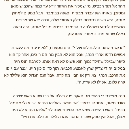
דהר אל תוך הכביש. מי שמכיר את האזור יודע עד כמה שהכביש סואן
ומסוכן. באותו רגע עברה מכונית ופגעה בבימבה, אבל במקום למחוץ
אותה, היא פשוט נתפסה בחלק האחורי שלה, וככה יצא שהמכונית
ממשיכה לנסוע כשהילד עם הבימבה כביכול מוביל אותה, היה נראה
כאילו שהוא מרכיב אחריו אוטו ענק...
"הרגשתי שאני הולכת להתעלף", היא מספרת, "לא ידעתי מה לעשות,
אנשים רדפו אחרי הנהג, אבל הוא לא הבין מה הם רוצים, אחר כך הוא
סיפר שבגלל שהילד נמוך הוא פשוט לא ראה אותו. למרבה הנס היה
במקום יהודי צדיק שרץ לאמצע הכביש, תוך כדי סיכון חייו, ועצר עם גופו
את הרכב. הנהג יצא ורק אז הבין מה קרה. אבל הנס הגדול הוא שלילד לא
קרה כלום, אפילו לא שריטה".
חנה מציינת כי הישר מגן סאקר פנה בעלה אל רבו שהוא ראש ישיבה
מוכר מאוד, ואמר לו ברעד: "אני חושב שאליהו הנביא ישן אצלי אתמול
בבית". ראש הישיבה שמע את הסיפור וענה לו: "אליהו הנביא לא היה
אצלך, אבל אין ספק שזכות החסד עמדה לילד והצילה את חייו".