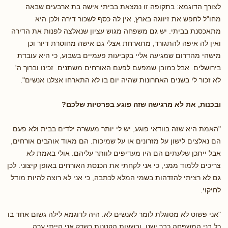
לצורך הדוגמא: בתקופה זו נמצאת בביתי אישה בת ארבעים שבאה
מחו"ל לחפש את זיווגה בארץ, אין לה כסף לשכור דירה ולכן היא
מתאכסנת בביתי. יש גם משפחה מגוש עציון שנאלצה לפנות את הדירה
ואין לה איפה להתגורר, מתארחת אצלי גם אישה מחוסרת דיור וכן
מישהי מהדרום שמגיעה אליי בקביעות פעמיים בשבוע, כי היא עובדת
בירושלים. אבל כמובן שמפעם לפעם האורחים משתנים. זכינו וברוך ה'
לא זכור לי בשנים האחרונות שהיה יום בו לא התארחו אצלנו אנשים".
ובכנות, את לא מרגישה שזה פוגע בפרטיות שלכם?
"האמת היא שזה בוודאי פוגע, יש לי יותר מעשרה ילדים בבית ולא פעם
הם נאלצים לישון על מזרונים או על שמיכות. הם מאוד אוהבים אורחים,
אבל ייתכן שלעתים הם היו מעדיפים לוותר עליהם. אולי באמת לא
צריכים ללמוד ממני, כי אני לקחתי את הכנסת האורחים באופן קיצוני. לכן
גם לא רציתי להזדהות בשמי המלא לכתבה, כי אני לא רוצה להיות מודל
לחיקוי.
"אני פשוט לא מסוגלת לומר לאנשים לא. היה לדוגמא לילה גשום אחד בו
כל בני המשפחה כבר ישנו, ובשעות הקטנות כשרק אני הייתי ערה,