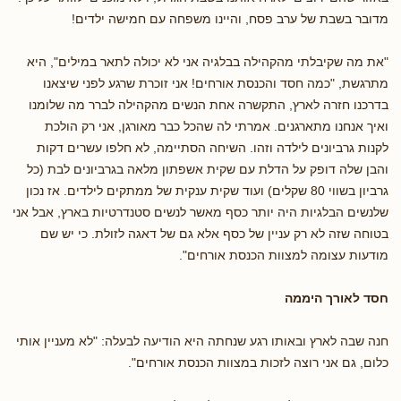
מדובר בשבת של ערב פסח, והיינו משפחה עם חמישה ילדים!
"את מה שקיבלתי מהקהילה בבלגיה אני לא יכולה לתאר במילים", היא
מתרגשת, "כמה חסד והכנסת אורחים! אני זוכרת שרגע לפני שיצאנו
בדרכנו חזרה לארץ, התקשרה אחת הנשים מהקהילה לברר מה שלומנו
ואיך אנחנו מתארגנים. אמרתי לה שהכל כבר מאורגן, אני רק הולכת
לקנות גרביונים לילדה וזהו. השיחה הסתיימה, לא חלפו עשרים דקות
והבן שלה דופק על הדלת עם שקית אשפתון מלאה בגרביונים לבת (כל
גרביון בשווי 80 שקלים) ועוד שקית ענקית של ממתקים לילדים. אז נכון
שלנשים הבלגיות היה יותר כסף מאשר לנשים סטנדרטיות בארץ, אבל אני
בטוחה שזה לא רק עניין של כסף אלא גם של דאגה לזולת. כי יש שם
מודעות עצומה למצוות הכנסת אורחים".
חסד לאורך היממה
חנה שבה לארץ ובאותו רגע שנחתה היא הודיעה לבעלה: "לא מעניין אותי
כלום, גם אני רוצה לזכות במצוות הכנסת אורחים".