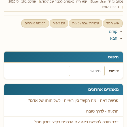
נכתב על ידי
Super User
קטגוריה:
מאמרים לכבוד שבת קודש
פורסם ב16 יולי 2020
כניסות: 1692
איש חסד
שמירת שבתצניעות
יום כיפור
הכנסת אורחים
קודם
הבא
חיפוש
חיפוש...
מאמרים אחרונים
פרשת ראה - מה הקשר בין ראייה - לשליחותו של אדם?
הראיה - לדרך טובה
דבר תורה לפרשת ראה עם הרבנית בקשי דורון תחי'