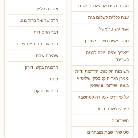
הדרת נשים או האדרת נשים
אהובה קליין
עצה כללית לשלום בית
הרב שמואל ברוך גנוט
אגוז קשיו, למשל
דבר החסידות
חדש: אשת חיל - מעודכן
הרב אברהם חיים זילבר
"יאריך ימים ויזכה לבנים
שמירת שבת
כשרים"
הרבנית בקשי דורון
רשימות הליכות, הדרכות וד"ת
ממרן הגר"ח קניבסקי שליט"א
פסח
בעניני שידוכין ונישואין
הרב אריה קרן
עַל פִּי דַרְכּוֹ - נקודה למחשבה
קידוש לשבת בבוקר
השידוכים
סט שירי שבת מובחרים