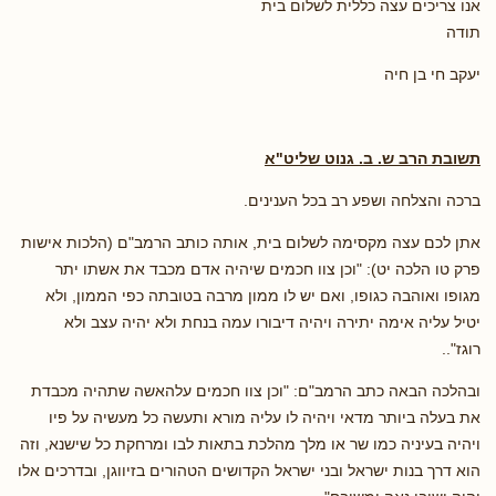
אנו צריכים עצה כללית לשלום בית
תודה
יעקב חי בן חיה
תשובת הרב ש. ב. גנוט שליט"א
ברכה והצלחה ושפע רב בכל הענינים.
אתן לכם עצה מקסימה לשלום בית, אותה כותב הרמב"ם (הלכות אישות
פרק טו הלכה יט): "וכן צוו חכמים שיהיה אדם מכבד את אשתו יתר
מגופו ואוהבה כגופו, ואם יש לו ממון מרבה בטובתה כפי הממון, ולא
יטיל עליה אימה יתירה ויהיה דיבורו עמה בנחת ולא יהיה עצב ולא
רוגז"..
ובהלכה הבאה כתב הרמב"ם: "וכן צוו חכמים עלהאשה שתהיה מכבדת
את בעלה ביותר מדאי ויהיה לו עליה מורא ותעשה כל מעשיה על פיו
ויהיה בעיניה כמו שר או מלך מהלכת בתאות לבו ומרחקת כל שישנא, וזה
הוא דרך בנות ישראל ובני ישראל הקדושים הטהורים בזיווגן, ובדרכים אלו