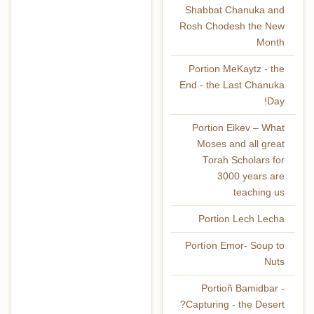
Shabbat Chanuka and
Rosh Chodesh the New
Month
Portion MeKaytz - the
End - the Last Chanuka
Day!
Portion Eikev – What
Moses and all great
Torah Scholars for
3000 years are
teaching us
Portion Lech Lecha
Portìon Emor- Soup to
Nuts
Portioñ Bamidbar -
Capturing - the Desert?