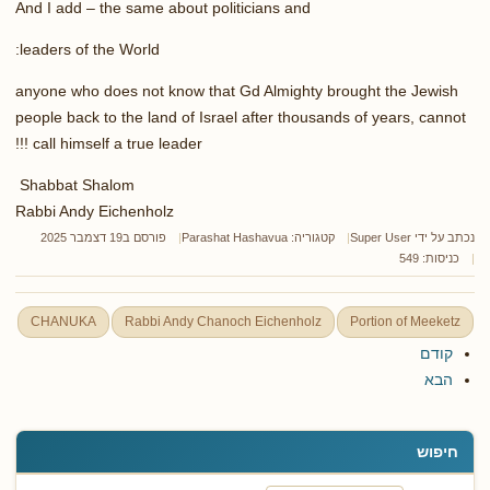
And I add – the same about politicians and
:
leaders of the World
anyone who does not know that Gd Almighty brought the Jewish
people back to the land of Israel after thousands of years, cannot
!!!
call himself a true leader
Shabbat Shalom
Rabbi Andy Eichenholz
נכתב על ידי
Super User
קטגוריה:
Parashat Hashavua
פורסם ב19 דצמבר 2025
כניסות: 549
CHANUKA
Rabbi Andy Chanoch Eichenholz
Portion of Meeketz
קודם
הבא
חיפוש