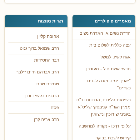
מאמרים פופולריים
תגיות נפוצות
הדרת נשים או האדרת נשים
אהובה קליין
עצה כללית לשלום בית
הרב שמואל ברוך גנוט
אגוז קשיו, למשל
דבר החסידות
חדש: אשת חיל - מעודכן
הרב אברהם חיים זילבר
"יאריך ימים ויזכה לבנים
שמירת שבת
כשרים"
הרבנית בקשי דורון
רשימות הליכות, הדרכות וד"ת
ממרן הגר"ח קניבסקי שליט"א
פסח
בעניני שידוכין ונישואין
הרב אריה קרן
עַל פִּי דַרְכּוֹ - נקודה למחשבה
קידוש לשבת בבוקר