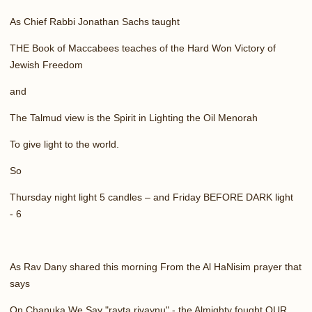
As Chief Rabbi Jonathan Sachs taught
THE Book of Maccabees teaches of the Hard Won Victory of
Jewish Freedom
and
The Talmud view is the Spirit in Lighting the Oil Menorah
To give light to the world.
So
Thursday night light 5 candles – and Friday BEFORE DARK light
-
6
As Rav Dany shared this morning From the Al HaNisim prayer that
says
On Chanuka We Say "ravta rivaynu" - the Almighty fought OUR