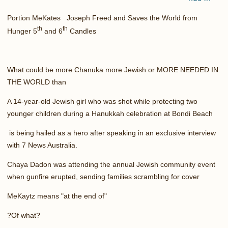
Portion MeKates Joseph Freed and Saves the World from
th
th
Hunger 5
and 6
Candles
What could be more Chanuka more Jewish or MORE NEEDED IN
THE WORLD than
A 14-year-old Jewish girl who was shot while protecting two
younger children during a Hanukkah celebration at Bondi Beach
is being hailed as a hero after speaking in an exclusive interview
with 7 News Australia.
Chaya Dadon was attending the annual Jewish community event
when gunfire erupted, sending families scrambling for cover
MeKaytz means "at the end of"
?
Of what?