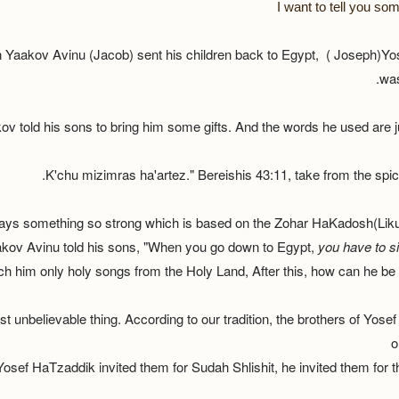
I want to tell you som
n Yaakov Avinu (Jacob) sent his children back to Egypt, ( Joseph)Y
was
v told his sons to bring him some gifts. And the words he used are jus
s something so strong which is based on the Zohar HaKadosh(Liku
akov Avinu told his sons, "When you go down to Egypt,
you have to s
h him only holy songs from the Holy Land, After this, how can he be so
ost unbelievable thing. According to our tradition, the brothers of Yos
o
osef HaTzaddik invited them for Sudah Shlishit, he invited them for th