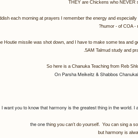
THEY are Chickens who NEVER s
dish each morning at prayers I remember the energy and especially 
humor - of COA - 
the Houtie missile was shot down, and I have to make some tea and g
5AM Talmud study and pra
So here is a Chanuka Teaching from Reb Sh
On Parsha Meikeitz & Shabbos Chanuka
 I want you to know that harmony is the greatest thing in the world. I
the one th
ing you can't do yourself. You can sing a so
but harmony is alwa