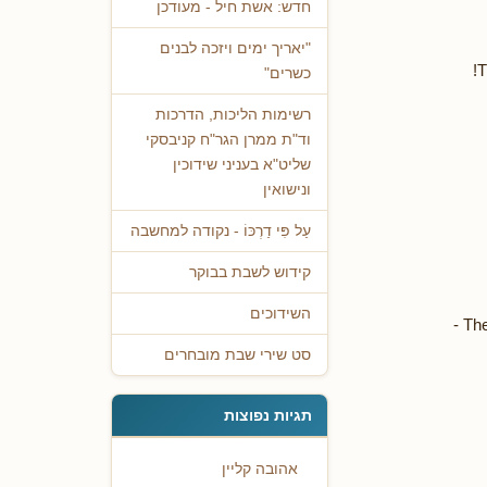
חדש: אשת חיל - מעודכן
"יאריך ימים ויזכה לבנים
T
כשרים"
רשימות הליכות, הדרכות
וד"ת ממרן הגר"ח קניבסקי
שליט"א בעניני שידוכין
ונישואין
עַל פִּי דַרְכּוֹ - נקודה למחשבה
קידוש לשבת בבוקר
השידוכים
The
סט שירי שבת מובחרים
תגיות נפוצות
אהובה קליין