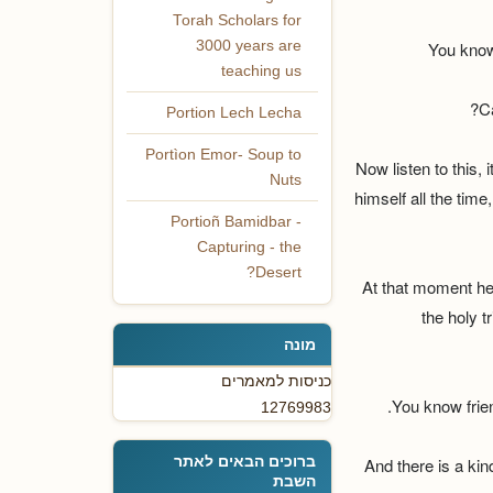
Torah Scholars for
You know 
3000 years are
teaching us
C
Portion Lech Lecha
Portìon Emor- Soup to
Now listen to this,
Nuts
himself all the tim
Portioñ Bamidbar -
Capturing - the
Desert?
At that moment he 
the holy t
מונה
כניסות למאמרים
You know frien
12769983
ברוכים הבאים לאתר
And there is a kin
השבת