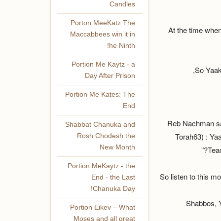
Candles
Porton MeeKatz The
At the time whe
Maccabbees win it in
he Ninth!
Portion Me Kaytz - a
So Yaako
Day After Prison
Portion Me Kates: The
End
Reb Nachman say
Shabbat Chanuka and
Torah63) : Ya
Rosh Chodesh the
New Month
Teac
Portion MeKaytz - the
So listen to this m
End - the Last
Chanuka Day!
Shabbos, Y
Portion Eikev – What
Moses and all great