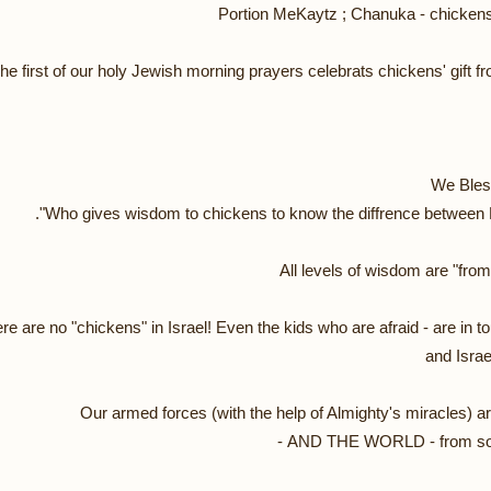
Portion MeKaytz ; Chanuka - chicken
he first of our holy Jewish morning prayers celebrats chickens' gift f
All levels of wisdom are "from
re are no "chickens" in Israel! Even the kids who are afraid - are in touc
and Israel
Our armed forces (with the help of Almighty's miracles) ar
AND THE WORLD - from so m