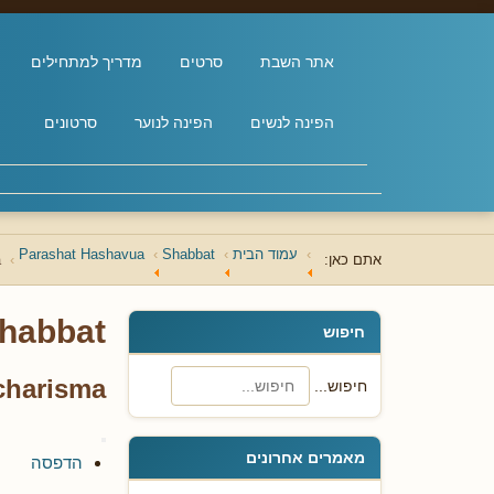
אתר השבת
סרטים
מדריך למתחילים
הפינה לנשים
הפינה לנוער
סרטונים
עמוד הבית
Shabbat
Parashat Hashavua
אתם כאן:
-
habbat
חיפוש
harisma -
חיפוש...
מאמרים אחרונים
הדפסה