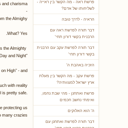
פרשת ראה - מה הקשר בין ראייה -
s and charisma
לשליחותו של אדם?
-
rom the Almighy!
הראיה - לדרך טובה
דבר תורה לפרשת ראה עם
What? Yes.
הרבנית בקשי דורון תחי'
דבר תורה לפרשת עקב עם הרבנית
We Bless the Almighty
בקשי דורון תחי'
"Who gives wisdom to chickens to know the diffrence between Day and Night".
הזכיה באהבת ה'
 on High" - and
פרשת עקב - מה הקשר בין מעלת
ארץ ישראל למצוותיה?
h with reality -
 is pretty safe.
פרשת ואתחנן - מהי שבת נחמו,
ואימתי נחשב חכמים
e protecting us
ה' הוא האלוקים
any crazies -
דבר תורה לפרשת ואתחנן עם