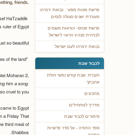
ething, friends.
פרשת מטות מסעי : נבואת ירמיהו
מעוררת ישנים סגולה לנסים
osef HaTzaddik
 ruler of Egypt.
פרשת פנחס- הוראות משמים
לבחירת מנהיג הראוי לישראל
t so beautiful,
נבואת ירמיהו לעם ישראל
"K'chu mizimras ha'artez." Bereishis 43:11, take from the spices of the land.
לכבוד שבת
tei Moharan 2,
חוברת: שבת קודש נפשי חולת
אהבתך
ing him a song
.
 cruel to you?"
מתכונים
מדריך למתחילים
ef came to Egypt
n a Friday That
סיפורים לכבוד שבת
e third meal of
ספר התודה - על סדר פרשיות
Shabbos.
התורה