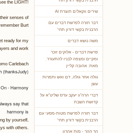
הרבנית בקשי דורון תחי'
ee the LIGHT!
שירים ווקאלים תוצרת AI
their senses of
דבר תורה לפרשת דברים עם
remember Burt?
הרבנית בקשי דורון תחי'
et ready for my
משה נושא דברים
yers and work.
פרשת דברים - אלוקים זוכר
ומקיים ומצפה לבניו להתעורר.
lomo Carlebach
מאת: אהובה קליין
h (thanksJudy)
גולה אחר גולה, דם ואש ותמרות
עשן
On - Harmony
דברי הרה"ג יעקב עדס שליט"א על
קדושת השבת
 always say that
harmony is
דבר תורה לפרשת מטות-מסעי עם
ng by yourself,
הרבנית בקשי דורון תחי'
ys with others.
הר ההר - מות אהרון