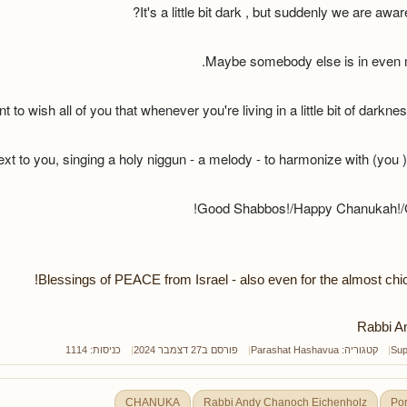
Maybe somebody else is in even 
 to wish all of you that whenever you're living in a little bit of darkne
xt to you, singing a holy niggun - a melody - to harmonize with (you )
Good Shabbos!/Happy Chanukah!/
Blessings of PEACE from Israel - also even for the almost chic
Rabbi A
Sup
קטגוריה:
Parashat Hashavua
פורסם ב27 דצמבר 2024
כניסות: 1114
CHANUKA
Rabbi Andy Chanoch Eichenholz
Por