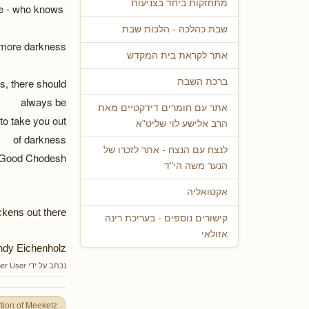
מתחזקות ביחד בצניעות
It's a little bit dark , but suddenly we are aware - who knows?
שבת כהלכה - הלכות שבת
more darkness.
אתר לקראת בית המקדש
ss, there should
ברכת השבת
always be
אתר עם חומרים דידקטיים מאת
to take you out
הרב אלישע לוי שליט"א
of darkness
לנצח עם הנצח - אתר לזכרו של
Good Chodesh!
הנער משה הי"ד
אקטואליה
kens out there!
קישורים נוספים - בעריכת רינה
אזולאי
ndy Eichenholz
נכתב על ידי
er User
tion of Meeketz