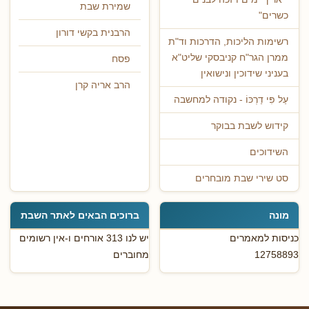
שמירת שבת
כשרים"
הרבנית בקשי דורון
רשימות הליכות, הדרכות וד"ת
ממרן הגר"ח קניבסקי שליט"א
פסח
בעניני שידוכין ונישואין
הרב אריה קרן
עַל פִּי דַרְכּוֹ - נקודה למחשבה
קידוש לשבת בבוקר
השידוכים
סט שירי שבת מובחרים
מונה
ברוכים הבאים לאתר השבת
כניסות למאמרים
יש לנו 313 אורחים ו-אין רשומים
12758893
מחוברים