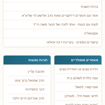
ברכת השבת
אתר עם חומרים דידקטיים מאת הרב אלישע לוי שליט"א
לנצח עם הנצח - אתר לזכרו של הנער משה הי"ד
אקטואליה
קישורים נוספים - בעריכת רינה אזולאי
מאמרים פופולריים
תגיות נפוצות
הדרת נשים או האדרת נשים
אהובה קליין
עצה כללית לשלום בית
הרב שמואל ברוך גנוט
אגוז קשיו, למשל
דבר החסידות
חדש: אשת חיל - מעודכן
הרב אברהם חיים זילבר
"יאריך ימים ויזכה לבנים