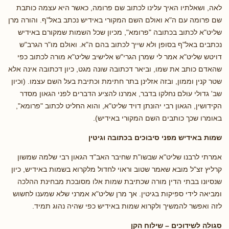
לאה, ושאלתיו האיך עלינו לכתוב שם פרומה, כאשר היא עצמה כותבת
שם פרומה עם ה"א ואולם השם המקורי באידיש נכתב באל"ף. והורה מרן
שליט"א לכתוב בכתובה "פרומא", מכיון שכל השמות שמקורם באידיש
נכתבים באל"ף בסופן ולא שייך לכתוב בהם ה"א. ואולם מו"ר הגרב"ש
דויטש שליט"א אמר לי שמרן הגרי"ש אלישיב שליט"א מורה לכתוב כפי
שהאדם כותב את שמו, וביאר דכתובה שונה מגט, כיון דכתובה אינה אלא
שטר קנין וממון, ובזה אזלינן בתר חתימת וכתיבת בעל השם עצמו. (וכיון
שב' גדולי עולם נחלקו בדבר, אמרנו להציע הדברים לפני הגאון מסדר
הקידושין, הגאון רבי יהונתן דויד שליט"א, והוא החליט לכתוב "פרומא",
באומרו שכך כותבים השם המקורי באידיש).
שמות באידיש מפני סיבוכים בכתובה וגיטין
אמרתי לרבנו שליט"א שבשו"ת שחיבר האב"ד הגאון רבי שלמה שמשון
קרליץ זצ"ל מובא שאמר שטוב וראוי לחדול מלקרוא בשמות באידיש, כיון
שנסיונו בבתי הדין מורה שכתיבת שמות אלו מסובכת מבחינת ההלכה
ומביאה לידי ספיקות בגיטין. אך מרן שליט"א אמרני שלא שמענו לחשוש
לזה ואפשר להמשיך ולקרוא שמות באידיש כפי שהיה נהוג תמיד.
סגולה לשידוכים – שילוח הקן