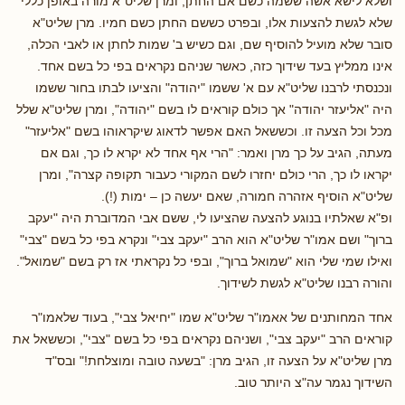
ושלא לישא אשה ששמה כשם אם החתן, ומרן שליט"א מורה באופן כללי
שלא לגשת להצעות אלו, ובפרט כששם החתן כשם חמיו. מרן שליט"א
סובר שלא מועיל להוסיף שם, וגם כשיש ב' שמות לחתן או לאבי הכלה,
אינו ממליץ בעד שידוך כזה, כאשר שניהם נקראים בפי כל בשם אחד.
ונכנסתי לרבנו שליט"א עם א' ששמו "יהודה" והציעו לבתו בחור ששמו
היה "אליעזר יהודה" אך כולם קוראים לו בשם "יהודה", ומרן שליט"א שלל
מכל וכל הצעה זו. וכששאל האם אפשר לדאוג שיקראוהו בשם "אליעזר"
מעתה, הגיב על כך מרן ואמר: "הרי אף אחד לא יקרא לו כך, וגם אם
יקראו לו כך, הרי כולם יחזרו לשם המקורי כעבור תקופה קצרה", ומרן
שליט"א הוסיף אזהרה חמורה, שאם יעשה כן – ימות (!).
ופ"א שאלתיו בנוגע להצעה שהציעו לי, ששם אבי המדוברת היה "יעקב
ברוך" ושם אמו"ר שליט"א הוא הרב "יעקב צבי" ונקרא בפי כל בשם "צבי"
ואילו שמי שלי הוא "שמואל ברוך", ובפי כל נקראתי אז רק בשם "שמואל".
והורה רבנו שליט"א לגשת לשידוך.
אחד המחותנים של אאמו"ר שליט"א שמו "יחיאל צבי", בעוד שלאמו"ר
קוראים הרב "יעקב צבי", ושניהם נקראים בפי כל בשם "צבי", וכששאל את
מרן שליט"א על הצעה זו, הגיב מרן: "בשעה טובה ומוצלחת!" ובס"ד
השידוך נגמר עה"צ היותר טוב.