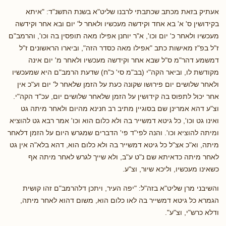
אעתיק בזאת מכתב שכתבתי לרבנו שליט"א בשנת התשנ"ד: "איתא
בקידושין ס' א' בא אחד וקידשה מעכשיו ולאחר ל' יום ובא אחר וקידשה
מעכשיו ולאחר כ' יום וכו', א"ר יוחנן אפילו מאה תופסין בה וכו', והרמב"ם
ז"ל בפ"ז מאישות כתב "אפילו מאה כסדר הזה", וביארו הראשונים ז"ל
דמשמע דהר"מ ס"ל שבא אחר וקידשה מעכשיו ולאחר מ' יום אינה
מקודשת לו, וביאר הקה"י (בב"מ סי' כ"ח) שדעת הרמב"ם היא שמעכשיו
ולאחר שלושים יום פירושו שקונה כעת על הזמן שלאחר ל' יום וע"כ אין
אחר יכול לתפוס בה קידושין על הזמן שלאחר שלושים יום, עכ"ד הקה"י.
וצ"ע דהא אמרינן שם בסוגיין מתיב רב חנינא מהיום ולאחר מיתה גט
ואינו גט וכו', כל גיטא דמשייר בה ולא כלום הוא וכו' אמר רבא גט להוציא
ומיתה להוציא וכו'. והנה לפי"ד פי' הדברים שמגרש היום על הזמן דלאחר
מיתה, וא"כ אצ"ל כל גיטא דמשייר בה ולא כלום הוא, דהא בלא"ה אין גט
לאחר מיתה כדאיתא שם נ"ט ע"ב, ולא שייך לגרש לאחר מיתה אף
כשאינו מעכשיו, וליכא שיור, וצ"ע.
והשיבני מרן שליט"א בזה"ל: "יפה העיר, ויתכן דלהרמב"ם זהו קושית
הגמרא כל גיטא דמשייר בה לאו כלום הוא, משום דהוא לאחר מיתה,
ודלא כרש"י, וצ"ע".