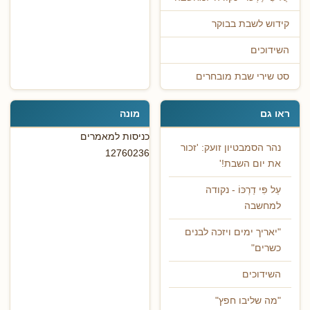
קידוש לשבת בבוקר
השידוכים
סט שירי שבת מובחרים
ראו גם
מונה
כניסות למאמרים
נהר הסמבטיון זועק: 'זכור
12760236
את יום השבת!'
עַל פִּי דַרְכּוֹ - נקודה
למחשבה
"יאריך ימים ויזכה לבנים
כשרים"
השידוכים
"מה שליבו חפץ"