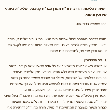
רשימות הליכות, הדרכות וד"ת ממרן הגר"ח קניבסקי שליט"א
בעניני
שידוכין ונישואין
הרב שמואל ברוך גנוט
מוגש בברכה מאהבה לרגל שמחת בית הגאון רבי טוביה שליט"א, מורה
ודאין ומרביץ תורה לרבים בעירנו. יזכו שיעלה הזיווג יפה יפה לקשר של
קיימא ובנין עדי עד, לתפארת בית אבות.
1. גיל השידוכין
א. בשו"ע ריש אבהע"ז כ' שמצוה על כל אדם שישא אשה בן י"ח ובשום
ענין לא יעבור מעשרים שנה בלא אשה. וכנודע, מרן שליט"א מעודד
בחורים בגילאים אלו להינשא, ואצלי הוי עובדא שמאז היותי בן תשע
עשרה שנים עודדני פעמים רבות להינשא והיה צר לו על כך שאמרתיו
שאני עדיין צעיר לימים וריחיים בצוארי ואיך אעסוק בתורה.
ואמר מרן שליט"א שאף על פי שנודעת היא דעת מרן רשכבה"ג בעל האבי
עזרי זי"ע שגיל הנישואין צריך להיות מאוחר יותר, מ"מ כאשר הוצעה
לבחור הצעה משובחת המתאימה לו מאד, הורה מרן זי"ע להתארס אף