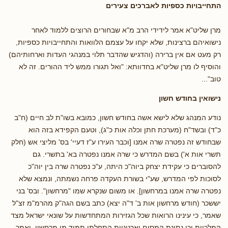
התחייבויות כספיות לאברכים צעירים
מרן שליט"א אמר לידידי הרב מ"א שבחורים הרוצים ללמוד לאחר
נישואיהם ברצינות, שלא יקחו על עצמם הלוואות והתחייבויות כספיות,
רק מעט אם אין ברירה (והדגיש שהדבר תלוי במנהגי העדות וארחותיהם)
והוסיף לו מרן שליט"א בחדוותא: "ואל תגורו ממש ליד ההורים. זה לא
טוב"...
נישואין בחודש חשון
נודע המנהג שלא לישא אשה בחודש חשון, כמובא בשו"ת לב חיים (ח"ב
כ"ד) ובשד"ח (מערכת חתן וכלה אות כ"ג), וטעם הקפידא בזה הוא
שבחודש זה נפטרה שרה אמנו [וכבר העירו ע"ז דעיי' בס' מליצי אש (חלק
תשרי אות א') בשם המדרש כי שרה אמנו נפטרה בא' בתשרי. גם
להסוברים כי עקידת יצחק ביוה"כ היתה, ע"כ נפטרה שרה בין יוה"כ
לסוכות לפי המדרש, שע"י בשורת העקדה פרחה נשמתה, ונמצא שלא
נפטרה שרה אמנו במרחשון]. או משום שנקרא שמו "מרחשון". ובס' בני
יששכר (חודש מרחשון אות ב' ד"ה יצא) כתב בשם הגה"ק מהרמ"מ זצ"ל
שאמר, כי עינינו הרואות שכל הגזירות המתחדשות על שונאי ישראל מצד
המלכיות וכן נתינת המסים וארנוניות התחלתן תמיד מן מרחשון, ואמר