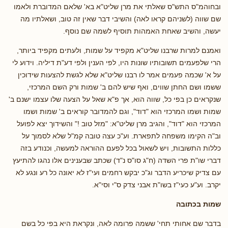
ובחוהמ"ס התש"ס שאלתי את מרן שליט"א בא' שלאם המדוברת ולאמו
שם שווה (לשניהם קראו לאה) והשיבי דבר שאין זה טוב, ושאלתיו מה
יעשה, והשיב שאחת האמהות תוסיף לשמה שם נוסף.
ואמנם למרות שרבנו שליט"א מקפיד על שמות, ולעתים מקפיד ביותר,
הרי שלפעמים תשובותיו שונות היו, לפי הענין ולפי דע"ת דיליה. וידוע לי
על א' שכמה פעמים אמר לו רבנו שליט"א שלא לגשת להצעות שידוכין
ששמו ושם החתן שווים, ואף שיש להם ב' שמות ורק השם המרכזי,
שנקראים כן בפי כל, שווה הוא, אך פ"א שאל על הצעה שלו עצמו ישנם ב'
שמות ושמו המרכזי הוא "דוד", וגם להמדובר קוראים ב' שמות ושמו
המרכזי הוא "דוד", והגיב מרן שליט"א: "מזל טוב !" והשידוך יצא לפועל
וב"ה הקימו משפחה לתפארת. וע"כ עצה טובה קמ"ל שלא לסמוך על
כללות התשובות, ויש לשאול בכל לפעם ההוראה למעשה, וכנודע בזה
דברי שו"ת פרי השדה (ח"ג סו"ס נ"ד) שכתב שבענינים אלו נהגו להתיעץ
עם צדיק שיכריע הדבר וג"כ יבקש רחמים ועי"ז לא יאונה כל רע ונגע לא
יקרב. וע"ע כעי"ז בשו"ת אבני צדק ס"י וסי"א.
שמות בכתובה
בדבר שם אחותי תחי' ששמה פרומה לאה, ונקראת היא בפי כל בשם