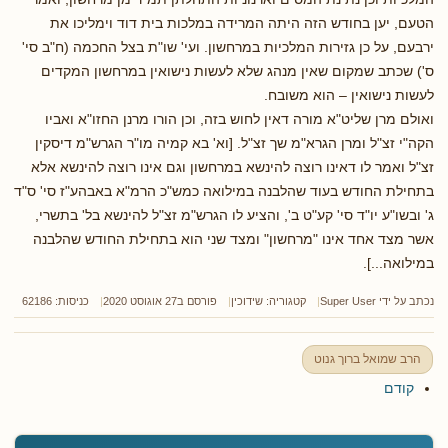
הטעם, יען בחודש הזה היתה המרידה במלכות בית דוד וימליכו את
ירבעם, על כן גזירות המלכיות במרחשון. ועי' שו"ת בצל החכמה (ח"ב סי'
ס') שכתב שמקום שאין מנהג שלא לעשות נישואין במרחשון המקדים
לעשות נישואין – הוא משובח.
ואולם מרן שליט"א מורה דאין לחוש בזה, וכן הורו מרנן החזו"א ואביו
הקה"י זצ"ל ומרן הגרא"מ שך זצ"ל. [וא' בא קמיה מו"ר הגרש"מ דיסקין
זצ"ל ואמר לו דאינו רוצה להינשא במרחשון וגם אינו רוצה להינשא אלא
בתחילת החודש בעוד שהלבנה במילואה כמש"כ הרמ"א באבהע"ז סי' ס"ד
ג' ובשו"ע יו"ד סי' קע"ט ב', והציע לו הגרש"מ זצ"ל להינשא בל' בתשרי,
אשר מצד אחד אינו "מרחשון" ומצד שני הוא בתחילת החודש שהלבנה
במילואה...].
נכתב על ידי
Super User
קטגוריה:
שידוכין
פורסם ב27 אוגוסט 2020
כניסות: 62186
הרב שמואל ברוך גנוט
קודם