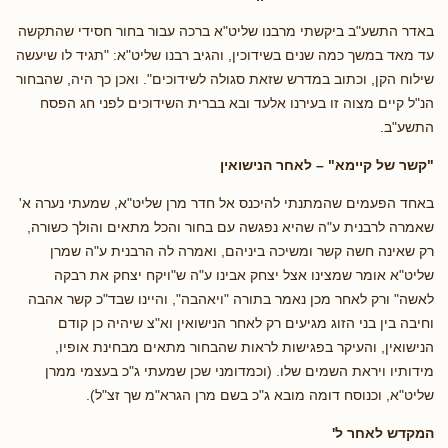
באדר התשע"ב ביקשתי מרבנו שליט"א ברכה עבור בחור חסידי שהתקשה
עד מאד במשך כמה שנים בשידוכין, והגיב רבנו שליט"א: "תגיד לו שיעשה
שילוח הקן, וכתוב במדרש שזאת סגולה לשידוכים". ואכן כך היה, שהבחור
הנ"ל קיים מצוה זו בעירנו אלעד ובא בברית השידוכים לפני חג הפסח
התשע"ב.
"קשר של קיימא" – לאחר הנישואין
באחד הפעמים שהמתנתי להיכנס אל חדר מרן שליט"א, שמעתי נערה א'
שאמרה לרבנית ע"ה שהיא נפגשה עם בחור והכל מתאים והולך כשורה,
רק שאינה חשה קשר ומשיכה ביניהם, ואמרה לה הרבנית ע"ה שמרן
שליט"א אומר שמצינו אצל יצחק אבינו ע"ה ש"ויקח יצחק את רבקה
לאשה" ורק לאחר מכן נאמר בתורה "ויאהבה", והיינו שבד"כ קשר אהבה
וחיבה בין בני הזוג מגיעים רק לאחר הנישואין וא"צ שיהיה כן קודם
הנישואין, והעיקר בפגישות לראות שהבחור מתאים מבחינת אופיו,
מידותיו ויראת השמים שלו. (וכמדומני שכן שמעתי ג"כ בעצמי ממרן
שליט"א, וכנוסח דומה מובא ג"כ בשם מרן הגרא"מ שך זצ"ל).
המקדש לאחר ל'