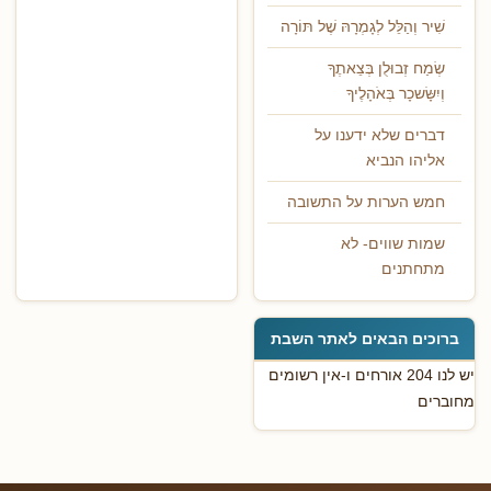
שִׁיר וְהַלֵּל לְגָמְרָהּ שֶׁל תּוֹרָה
שְׂמַח זְבוּלֻן בְּצֵאתֶךָ
וְיִשָּׂשכָר בְּאֹהָלֶיךָ
דברים שלא ידענו על
אליהו הנביא
חמש הערות על התשובה
שמות שווים- לא
מתחתנים
ברוכים הבאים לאתר השבת
יש לנו 204 אורחים ו-אין רשומים
מחוברים