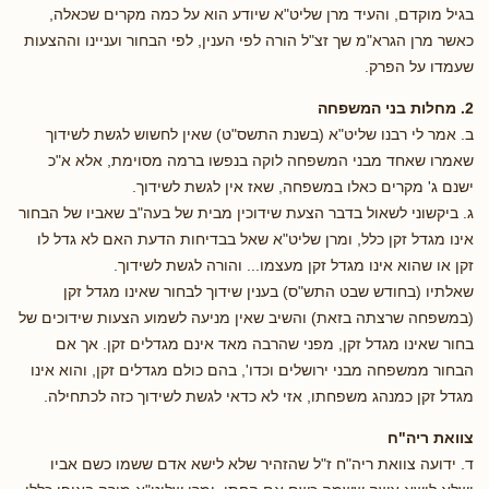
בגיל מוקדם, והעיד מרן שליט"א שיודע הוא על כמה מקרים שכאלה,
כאשר מרן הגרא"מ שך זצ"ל הורה לפי הענין, לפי הבחור ועניינו וההצעות
שעמדו על הפרק.
2. מחלות בני המשפחה
ב. אמר לי רבנו שליט"א (בשנת התשס"ט) שאין לחשוש לגשת לשידוך
שאמרו שאחד מבני המשפחה לוקה בנפשו ברמה מסוימת, אלא א"כ
ישנם ג' מקרים כאלו במשפחה, שאז אין לגשת לשידוך.
ג. ביקשוני לשאול בדבר הצעת שידוכין מבית של בעה"ב שאביו של הבחור
אינו מגדל זקן כלל, ומרן שליט"א שאל בבדיחות הדעת האם לא גדל לו
זקן או שהוא אינו מגדל זקן מעצמו... והורה לגשת לשידוך.
שאלתיו (בחודש שבט התש"ס) בענין שידוך לבחור שאינו מגדל זקן
(במשפחה שרצתה בזאת) והשיב שאין מניעה לשמוע הצעות שידוכים של
בחור שאינו מגדל זקן, מפני שהרבה מאד אינם מגדלים זקן. אך אם
הבחור ממשפחה מבני ירושלים וכדו', בהם כולם מגדלים זקן, והוא אינו
מגדל זקן כמנהג משפחתו, אזי לא כדאי לגשת לשידוך כזה לכתחילה.
צוואת ריה"ח
ד. ידועה צוואת ריה"ח ז"ל שהזהיר שלא לישא אדם ששמו כשם אביו