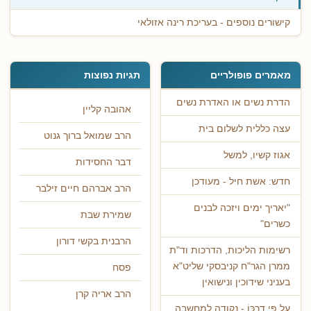
קישורים נוספים - בעריכת רינה אזולאי
מאמרים פופולריים
תגיות נפוצות
הדרת נשים או האדרת נשים
אהובה קליין
עצה כללית לשלום בית
הרב שמואל ברוך גנוט
אגוז קשיו, למשל
דבר החסידות
חדש: אשת חיל - מעודכן
הרב אברהם חיים זילבר
"יאריך ימים ויזכה לבנים
שמירת שבת
כשרים"
הרבנית בקשי דורון
רשימות הליכות, הדרכות וד"ת
ממרן הגר"ח קניבסקי שליט"א
פסח
בעניני שידוכין ונישואין
הרב אריה קרן
עַל פִּי דַרְכּוֹ - נקודה למחשבה