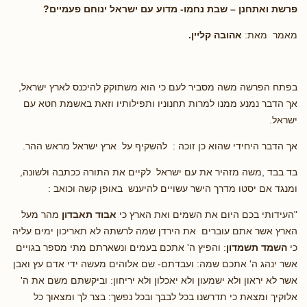
פרשת ואתחנן – שבת נחמו- מדוע עם ישראל ינוחם פעמיים?
מאמר מאת:
אהובה קליין.
בפתח הפרשה משה מסביר לעם כי הוא משתוקק להיכנס לארץ ישראל,
אך הדבר נמנע ממנו למרות תחנוניו ותפילותיו וזאת באשמת חטא עם
ישראל.
אך הדבר היחידי שהוא כן זוכה : להשקיף על ארץ ישראל מראש ההר.
בד בבד ,משה מזהיר את עם ישראל לקיים את התורה ככתבה ולשונה,
ומנגד אם יסטו מדרך הישר עשויים להיענש באופן קשה וכואב :
"העידותי בכם היום את השמים ואת הארץ כי
אבוד תאבדון
מהר מעל
הארץ אשר אתם עוברים את הירדן שמה לרשתה לא תאריכון ימים עליה
כי
השמד תשמדון
: והפיץ ה' אתכם בעמים ונשארתם מתי מספר בגויים
אשר ינהג ה' אתכם שמה: ועבדתם- שם אלוהים מעשה ידי אדם עץ ואבן
אשר לא יראון ולא ישמעון ולא יאכלון ולא יריחון: וביקשתם משם את ה'
אלוקיך ומצאת כי תדרשנו בכל לבבך ובכל נפשך: בצר לך ומצאוך כל