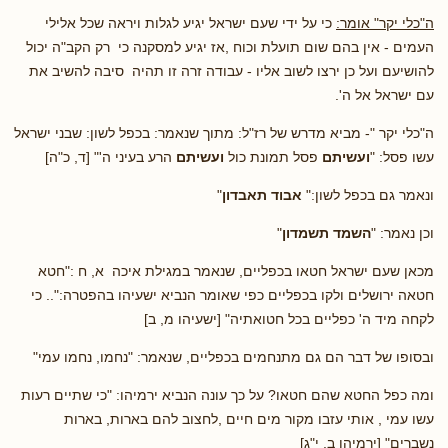
ה"כלי יקר" אומר:
כי על ידי שעם ישראל יגיע לגלות ויראה שכל אלילי
העמים - אין בהם שום תועלת וכוח ,אז יגיע למסקנה כי רק הקב"ה יכול
להושיעם ועל כן ירצו לשוב אליו - עבודה זרה זו תהיה סיבה להשיב את
עם ישראל אל ה'.
ה"כלי יקר "- מביא מדרש של רז"ל: מתוך שנאמר: בכפל לשון: שבני ישראל
עשו פסל: "
ועשיתם
פסל תמונת כול
ועשיתם
הרע בעיני ה'" [ד, כ"ה]
ונאמר גם בכפל לשון:"
אבוד תאבדון
"
וכן נאמר: "
השמד תשמדון
"
מכאן שעם ישראל חטאו בכפליים, שנאמר במגילת איכה א, ח :"חטא
חטאה ירושלים ולקו בכפליים כפי שאומר הנביא ישעיהו בהפטרה:".. כי
לקחה מיד ה' כפליים בכל חטואתיה" [ישעיהו מ, ב]
ובסופו של דבר הם גם מתנחמים בכפליים, שנאמר: "נחמו, נחמו עמי"
ומה כפל החטא שהם חטאו? על כך עונה הנביא ירמיהו: "כי שתיים רעות
עשו עמי , אותי עזבו מקור מים חיים ,לחצוב להם בארות, בארות
נשברים" [ירמיהו ב, י"ג]