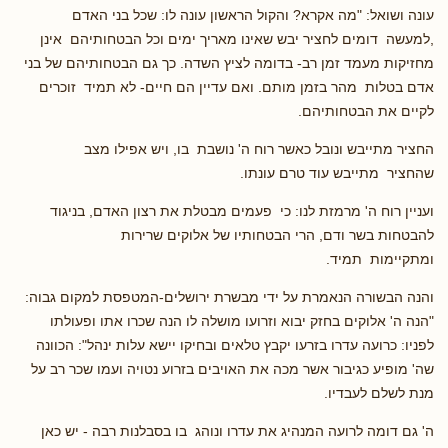
עונה ושואל: "מה אקרא? והקול הראשון עונה לו: שכל בני האדם
,למעשה דומים לחציר יבש שאינו מאריך ימים וכל הבטחותיהם אינן
מחזיקות מעמד זמן רב- בדומה לציץ השדה. כך גם הבטחותיהם של בני
אדם בטלות מהר בזמן מותם. ואם עדיין הם חיים- לא תמיד זוכרים
לקיים את הבטחותיהם.
החציר מתייבש ונובל כאשר רוח ה' נושבת בו, ויש אפילו מצב
שהחציר מתייבש עוד טרם עונתו.
ועניין רוח ה' מרמזת לנו: כי פעמים מבטלת את רצון האדם, בניגוד
להבטחות בשר ודם, הרי הבטחותיו של אלוקים שרירות
ומתקיימות תמיד.
והנה הבשורה הנאמרת על ידי מבשרת ירושלים-המטפסת למקום גבוה:
"הנה ה' אלוקים בחזק יבוא וזרועו מושלה לו הנה שכרו אתו ופעולתו
לפניו: כרועה עדרו בזרעו יקבץ טלאים ובחיקו יישא עלות ינהל": הכוונה
שה' מופיע כגיבור אשר מכה את האויבים בזרוע נטויה ועמו שכר רב על
מנת לשלם לעבדיו.
ה' גם דומה לרועה המנהיג את עדרו ונוהג בו בסבלנות רבה - יש כאן