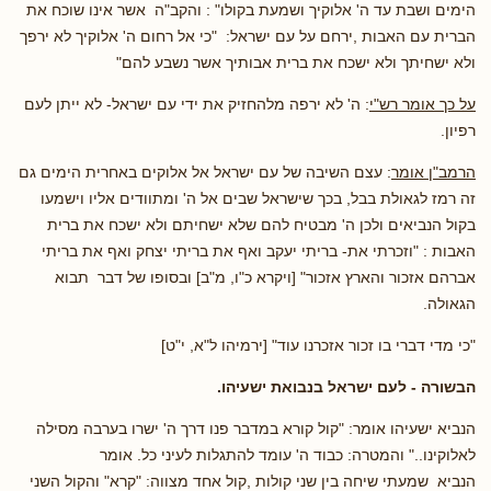
הימים ושבת עד ה' אלוקיך ושמעת בקולו" : והקב"ה אשר אינו שוכח את
הברית עם האבות ,ירחם על עם ישראל: "כי אל רחום ה' אלוקיך לא ירפך
ולא ישחיתך ולא ישכח את ברית אבותיך אשר נשבע להם"
על כך אומר רש"י
: ה' לא ירפה מלהחזיק את ידי עם ישראל- לא ייתן לעם
רפיון.
הרמב"ן אומר
: עצם השיבה של עם ישראל אל אלוקים באחרית הימים גם
זה רמז לגאולת בבל, בכך שישראל שבים אל ה' ומתוודים אליו וישמעו
בקול הנביאים ולכן ה' מבטיח להם שלא ישחיתם ולא ישכח את ברית
האבות : "וזכרתי את- בריתי יעקב ואף את בריתי יצחק ואף את בריתי
אברהם אזכור והארץ אזכור" [ויקרא כ"ו, מ"ב] ובסופו של דבר תבוא
הגאולה.
"כי מדי דברי בו זכור אזכרנו עוד" [ירמיהו ל"א, י"ט]
הבשורה - לעם ישראל בנבואת ישעיהו.
הנביא ישעיהו אומר: "קול קורא במדבר פנו דרך ה' ישרו בערבה מסילה
לאלוקינו.." והמטרה: כבוד ה' עומד להתגלות לעיני כל. אומר
הנביא שמעתי שיחה בין שני קולות ,קול אחד מצווה: "קרא" והקול השני