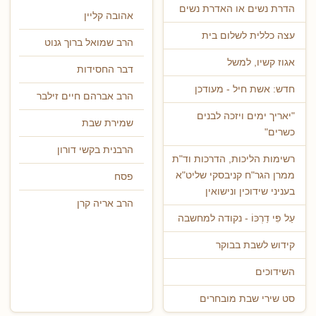
הדרת נשים או האדרת נשים
אהובה קליין
עצה כללית לשלום בית
הרב שמואל ברוך גנוט
אגוז קשיו, למשל
דבר החסידות
חדש: אשת חיל - מעודכן
הרב אברהם חיים זילבר
"יאריך ימים ויזכה לבנים
שמירת שבת
כשרים"
הרבנית בקשי דורון
רשימות הליכות, הדרכות וד"ת
ממרן הגר"ח קניבסקי שליט"א
פסח
בעניני שידוכין ונישואין
הרב אריה קרן
עַל פִּי דַרְכּוֹ - נקודה למחשבה
קידוש לשבת בבוקר
השידוכים
סט שירי שבת מובחרים