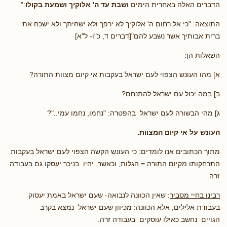
הדברים האלה באחרית הימים
ושבת עד ה' אלוקיך ושמעת בקולו
:"
התוצאה: "כי אל רחום ה' אלוקיך לא ירפך ולא ישחיתך ולא ישכח את
ברית אבותיך אשר נשבע להם"[דברים ד, כ"ו- ל"א]
השאלות הן:
א] מהו העונש הצפוי לעם ישראל בעקבות אי קיום מצוות התורה?
ב] במה יכול עם ישראל להתנחם?
ג] מהי הבשורה לעם ישראל בהפטרה: "נחמו, נחמו עמי.."?
העונש על אי קיום המצוות.
מתוך הכתובים אנו לומדים: כי העונש הקשה הצפוי לעם ישראל בעקבות
התרחקותו מקיום התורה = הגלות, וכאשר יהיו בניכר יעסקו גם בעבודה
זרה.
רבינו בחיי מסביר
: שאין הכוונה לנבואה- שעם ישראל באמת יעסוק
בעבודת אלילים, אלא הכוונה: מכיוון שעם ישראל נמצא בקרב
הגויים נחשב כאילו עוסקים בעבודה זרה.