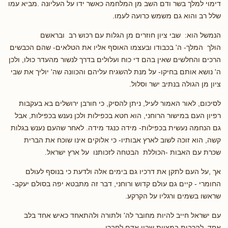
דימוי למלך בשר ודם השב מן המלחמה כאשר ידו על העליונה .מביא עמו
שלל רב והוא גם משמש כרועה לעמו.
הנמשל הוא: שבי ציון חוזרים מן הגלות עם רכוש רב ובראשם
הולך המלך- ה' בכבודו ובעצמו האוסף אליו את הטלאים- שהם הכבשים
הרכים והחלשים שאין בהם די כוח ועלולים בדרך לנשור מהעדר כולו, ולכן
ה' נושא אותם בחיקו- על מנת להשגיח עליהם והכוונה שה' יוליך את שבי
ציון מן הגולה בנתיב ישר וסלול.
לסיכום, לאור האמור לעיל, ניתן להסיק, כי חורבן ירושלים בא בעקבות
רפיון העם במישור הרוחני, הוא חטא בכפילות ולכן נענש בכפילות, אבל
גם הנחמה נעשית בכפילות- מידה כנגד מידה. לאחר שהעם נענש בגלות
קשה, הוא זוכה לשוב לארץ אבותיו- כי אלוקים אינו שוכח את הברית
שכרת עם האבות -הכוללת הבטחה לזכותנו על ארץ ישראל.
אך ,על העם לתקן את דרכיו גם בימים אלה ולדעת כי בנוסף לעולם
החומרי - קיים גם עולם קדוש ורוחני, דבר זה מתבטא יפה בסולם יעקב-
שראשו בשמים ורגליו על הקרקע.
עם ישראל חייב להיות מחובר לה' ולתורה ולהתאחד כאיש אחד בלב
אחד, להרבות במצוות שבין אדם לחברו.