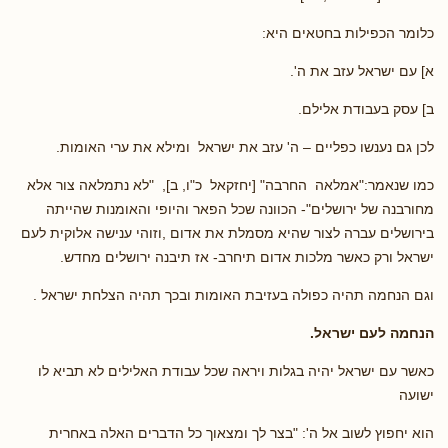
כלומר הכפילות בחטאים היא:
א] עם ישראל עזב את ה'.
ב] עסק בעבודת אלילם.
לכן גם נענשו כפליים – ה' עזב את ישראל ומילא את ערי האומות.
כמו שנאמר:"אמלאה החרבה" [יחזקאל כ"ו, ב], "לא נתמלאה צור אלא
מחורבנה של ירושלים"- הכוונה שכל הפאר והיופי והאומנות שהייתה
בירושלים עברה לצור שהיא מסמלת את אדום ,וזוהי ענישה אלוקית לעם
ישראל ורק כאשר מלכות אדום תיחרב- אז תיבנה ירושלים מחדש.
וגם הנחמה תהיה כפולה בעזיבת האומות ובכך תהיה הצלחת ישראל .
הנחמה לעם ישראל.
כאשר עם ישראל יהיה בגלות ויראה שכל עבודת האלילים לא תביא לו
ישועה
הוא יחפוץ לשוב אל ה': "בצר לך ומצאוך כל הדברים האלה באחרית