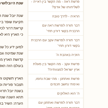
פרשת ראה - מה הקשר בין ראייה -
שנת היובל/שיר
לשליחותו של אדם?
שנת יובל שנת ח
הראיה - לדרך טובה
תקיעת שופר ביו
דבר תורה לפרשת ראה עם
קריאת דרור לכ
הרבנית בקשי דורון תחי'
כי הארץ היא לא
דבר תורה לפרשת עקב עם הרבנית
בקשי דורון תחי'
למען ידע כל שו
שנת שמיטה וגם 
הזכיה באהבת ה'
קדושת הארץ מכ
פרשת עקב - מה הקשר בין מעלת
בעולם הזה האדם
ארץ ישראל למצוותיה?
הארץ תשקוט ות
פרשת ואתחנן - מהי שבת נחמו,
תצבור פוריות וכ
ואימתי נחשב חכמים
בשנת יובל תרוע
ה' הוא האלוקים
תהא השנה שנת 
דבר תורה לפרשת ואתחנן עם
הערה: השיר בה