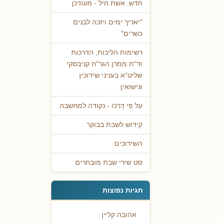
חדש: אשת חיל - מעודכן
"יאריך ימים ויזכה לבנים
כשרים"
רשימות הליכות, הדרכות
וד"ת ממרן הגר"ח קניבסקי
שליט"א בעניני שידוכין
ונישואין
עַל פִּי דַרְכּוֹ - נקודה למחשבה
קידוש לשבת בבוקר
השידוכים
סט שירי שבת מובחרים
תגיות נפוצות
אהובה קליין