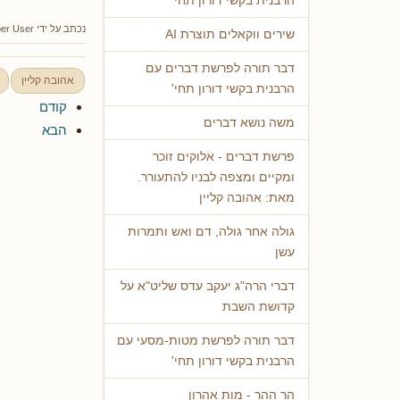
הרבנית בקשי דורון תחי'
נכתב על ידי
er User
שירים ווקאלים תוצרת AI
דבר תורה לפרשת דברים עם
אהובה קליין
הרבנית בקשי דורון תחי'
קודם
משה נושא דברים
הבא
פרשת דברים - אלוקים זוכר
ומקיים ומצפה לבניו להתעורר.
מאת: אהובה קליין
גולה אחר גולה, דם ואש ותמרות
עשן
דברי הרה"ג יעקב עדס שליט"א על
קדושת השבת
דבר תורה לפרשת מטות-מסעי עם
הרבנית בקשי דורון תחי'
הר ההר - מות אהרון