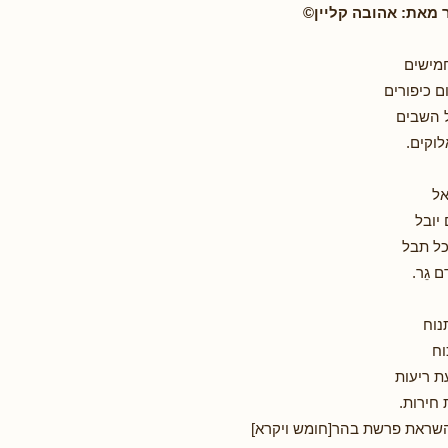
 מאת: אהובה קליין©
מישים
ם כיפורים
ל השבים
לוקים.
אל
יובל
ל תבל
 גֵר.
נוח
וח
ת ריעות
חירות.
שראת פרשת בהר[חומש ויקרא]