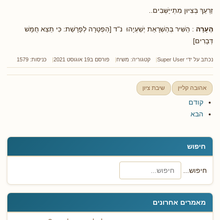
זַרְעֵךְ בְּצִיּוּן מִתְייַשְּׁבִים..
הֶעָרָה
: הַשִּׁיר בְּהַשְׁרָאַת יְשַׁעְיָהוּ נ"ד [הַפְטָרָה לְפָרָשַׁת: כִּי תֵּצֵא חֻמָּשׁ
דְּבָרִים]
נכתב על ידי
Super User
קטגוריה:
משיח
פורסם ב19 אוגוסט 2021
כניסות: 1579
אהובה קליין
שיבת ציון
קודם
הבא
חיפוש
חיפוש...
מאמרים אחרונים