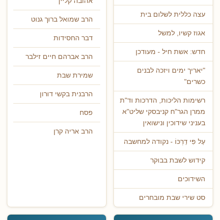
אהובה קליין
עצה כללית לשלום בית
הרב שמואל ברוך גנוט
אגוז קשיו, למשל
דבר החסידות
חדש: אשת חיל - מעודכן
הרב אברהם חיים זילבר
"יאריך ימים ויזכה לבנים
שמירת שבת
כשרים"
הרבנית בקשי דורון
רשימות הליכות, הדרכות וד"ת
ממרן הגר"ח קניבסקי שליט"א
פסח
בעניני שידוכין ונישואין
הרב אריה קרן
עַל פִּי דַרְכּוֹ - נקודה למחשבה
קידוש לשבת בבוקר
השידוכים
סט שירי שבת מובחרים