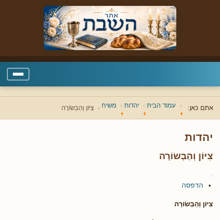
עמוד הבית
יהדות
משיח
אתם כאן:
צִיּוֹן וְהַבְּשׂוֹרָה
יהדות
צִיּוֹן וְהַבְּשׂוֹרָה
הדפסה
צִיּוֹן וְהַבְּשׂוֹרָה