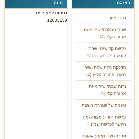
ראו גם
מונה
כניסות למאמרים
נֹגַהּ בְּצִיּוֹן
12803139
שבת המלכה/ שיר מאת:
אהובה קליין ©
פרשת קדושים- שבת
קודש-במה חשיבותה?
הדלקת נרות שבת/ שיר
מאת: אהובה קליין (c)
נרות שבת/ שיר מאת:
אהובה קליין©
טעמה של שמירת השבת
פרשת תזריע מצורע-מה
הקשר לפרשת שמיני?
טהרה/ שיר מאת: אהובה