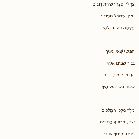
צַהֲלִי פִּצְחִי שִׁירַת רְנָנִים
יָמִין וּשְׂמֹאל תִּפְרֹצִי
מֵעַתָּה לֹא תִּיכָּלְמִי.
הַבִּיטִי שֶׁאִי עֵינַיִךְ
בָּנַיִךְ שָׁבִים אֵלַיִךְ
הַרְחִיבִי מְשַׁכְּנוֹתַיִךְ
שִׁכְחִי בֹּשֶׁת עֲלוּמַיִךְ.
מֶלֶךְ מַלְכֵי הַמְּלָכִים
שָׁב , מַרְעִיף חֲסָדִים
מֵנִיס מִפָּנַיִךְ אוֹיְבִים