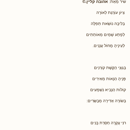
שיר מֵאֵת:
אהובה קליין.
©
צִיּוֹן עוֹרֶגֶת לְאוֹרָהּ
בְּלִיבָּהּ נוֹשֵׂאת תְּפִלָּה
לְפֶתַע שָׁמַיִם מְאוֹתְתִים
לְעֵינֶיהָ מָחוֹל עֲנָנִים.
בְּגַוְּנִי הַקֶּשֶׁת קוֹרְנִים
פָּנֶיהָ הַנָּאוֹת מְאִירִים
קוֹלוֹת הַנָּבִיא נִשְׁמָעִים
בְּשׂוֹרָה אַדִּירָה מְבַשְּׂרִים:
רנִּי עֲקָרָה חַסְרַת בָּנִים