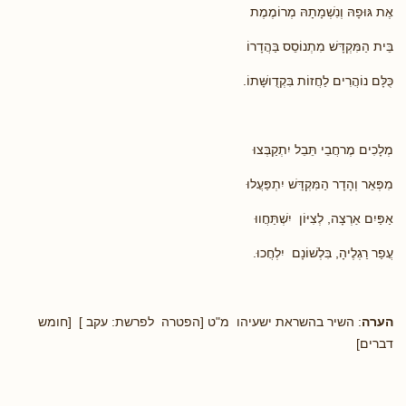
אֶת גּוּפָהּ וְנִשְׁמָתָהּ מְרוֹמֶמֶת
בֵּית הַמִּקְדָּשׁ מִתְנוֹסֵס בַּהֲדָרוֹ
כֻּלָּם נוֹהֲרִים לַחֲזוֹת בִּקְדֻושָּׁתוֹ.
מְלָכִים מֶרחֲבֵי תֵּבֵל יִתְקַבְּצוּ
מִפְּאֵר וְהָדָר הַמִּקְדָּשׁ יִתְפַּעֲלוּ
אַפַּיִם אַרְצָה, לְצִיּוֹן יִשְׁתַּחֲווּ
עֲפַר רַגְלֶיהָ, בִּלְשׁוֹנָם יִלְחֲכוּ.
הערה
: השיר בהשראת ישעיהו מ"ט [הפטרה לפרשת: עקב ] [חומש
דברים]