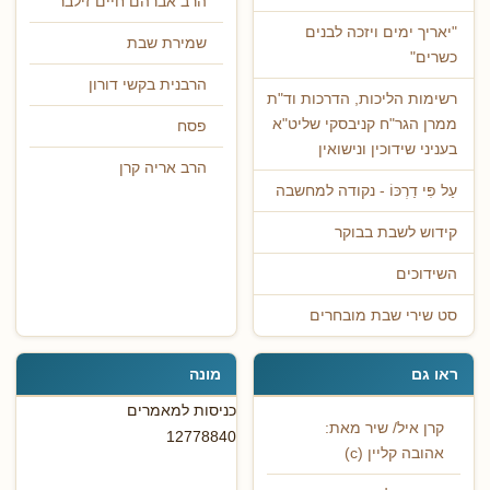
הרב אברהם חיים זילבר
"יאריך ימים ויזכה לבנים
שמירת שבת
כשרים"
הרבנית בקשי דורון
רשימות הליכות, הדרכות וד"ת
ממרן הגר"ח קניבסקי שליט"א
פסח
בעניני שידוכין ונישואין
הרב אריה קרן
עַל פִּי דַרְכּוֹ - נקודה למחשבה
קידוש לשבת בבוקר
השידוכים
סט שירי שבת מובחרים
ראו גם
מונה
כניסות למאמרים
קרן איל/ שיר מאת:
12778840
אהובה קליין (c)