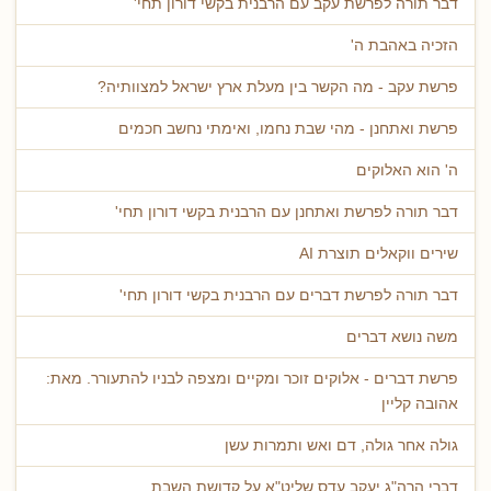
דבר תורה לפרשת עקב עם הרבנית בקשי דורון תחי'
הזכיה באהבת ה'
פרשת עקב - מה הקשר בין מעלת ארץ ישראל למצוותיה?
פרשת ואתחנן - מהי שבת נחמו, ואימתי נחשב חכמים
ה' הוא האלוקים
דבר תורה לפרשת ואתחנן עם הרבנית בקשי דורון תחי'
שירים ווקאלים תוצרת AI
דבר תורה לפרשת דברים עם הרבנית בקשי דורון תחי'
משה נושא דברים
פרשת דברים - אלוקים זוכר ומקיים ומצפה לבניו להתעורר. מאת:
אהובה קליין
גולה אחר גולה, דם ואש ותמרות עשן
דברי הרה"ג יעקב עדס שליט"א על קדושת השבת