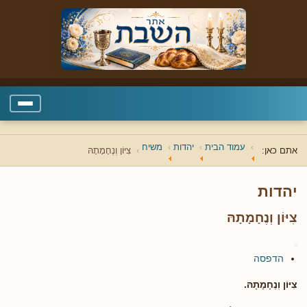
עמוד הבית
יהדות
משיח
אתם כאן:
צִיּוֹן וְנֶחָמָתָהּ
יהדות
צִיּוֹן וְנֶחָמָתָהּ
הדפסה
צִיּוֹן וְנֶחָמָתָהּ.