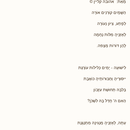
מֵאֵת: אהובה קליין ©
הַשָּׁמַיִם קוֹרְנִים אוֹרָה
לְפֶתַע, צִיּוֹן נֵעוֹרָה
לְאָזְנֶיהָ מִלּוֹת נֶחָמָה
לָהֶן דּוֹרוֹת מְצַפה.
לִישׁוּעָה - יָמִים כְּלילוֹת עוֹרֶגֶת
ייִסּוּרֶיהָ וְחַבּוּרוֹתֶיהָ כּוֹאֶבֶת
בְּלִבָּהּ תְּחוּשַׁת עִזָּבוֹן
הַאִם ה' חָדַל בָּהּ לִשְׁכֹּן?
עַתָּה, לְאָזְנֶיהָ מַנְגִּינָה מִתְנַגֶּנֶת