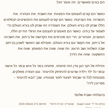
הם באים מאושרים. וזה אומר הכל.
כאשר הם קונים לעצמם את המצוות. את השבת. את הטהרה. את
הכשרות. את הצניעות. כאשר הם קונים לעצמם את התכשיטים הנפלאים
הללו שנתן לנו בורא העולם, את השמירה הזו שנתן לנו בורא העולם כדי
לשמור על בתינו. כאשר הם מאמצים לעצמם את הרגלי החיים הללו,
המוגנים, הטהורים, הרי הם מכניסים את הקדושה אל ביתם, את השכינה
אל ביתם, את הקשר עם בורא העולם, וממילא שב האושר לשכון בביתם.
שבה השלווה ושב הרוגע. וזה שווה. שווה את המאמץ. שווה את
ההשקעה. שווה את הדרך.
והדלת אל תוך הגן עדן הזה פתוחה. פתוחה בפני כל איש ובפני כל אישה
ובפני כל ילד וילדה שרוצים להתחזק ולהיטהר. וגם העזרה מאלקים,
מובטחת לכל מי שבוחר לצעוד לאור מצוותיו, שכן "הבא להיטהר -
מסייעין לידו".
בהצלחה ושבת שלום!
נכתב על ידי
Super User
קטגוריה:
הבית היהודי
פורסם ב27 אוגוסט 2020