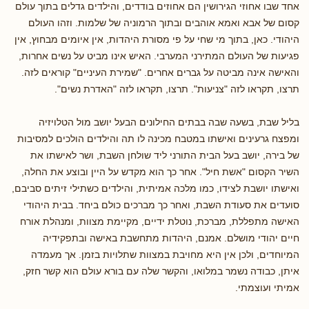
אחד שבו אחוזי הגירושין הם אחוזים בודדים, והילדים גדלים בתוך עולם
קסום של אבא ואמא אוהבים ובתוך הרמוניה של שלמות. וזהו העולם
היהודי. כאן, בתוך מי שחי על פי מסורת היהדות, אין איומים מבחוץ, אין
פגיעות של העולם המתירני המערבי. האיש אינו מביט על נשים אחרות,
והאישה אינה מביטה על גברים אחרים. "שמירת העיניים" קוראים לזה.
תרצו, תקראו לזה "צניעות". תרצו, תקראו לזה "האדרת נשים".
בליל שבת, בשעה שבה בבתים החילונים הבעל יושב מול הטלויזיה
ומפצח גרעינים ואישתו במטבח מכינה לו תה והילדים הולכים למסיבות
של בירה, יושב בעל הבית התורני ליד שולחן השבת, ושר לאישתו את
השיר הקסום "אשת חיל". אחר כך הוא מקדש על היין ובוצע את החלה,
ואישתו יושבת לצידו, כמו מלכה אמיתית, והילדים כשתילי זיתים סביבם,
סועדים את סעודת השבת, ואחר כך מברכים כולם ביחד. בבית היהודי
האישה מתפללת, מברכת, נוטלת ידיים, מקיימת מצוות, ומנהלת אורח
חיים יהודי מושלם. אמנם, היהדות מתחשבת באישה ובתפקידיה
המיוחדים, ולכן אין היא מחויבת במצוות שתלויות בזמן. אך מעמדה
איתן, כבודה נשמר במלואו, והקשר שלה עם בורא עולם הוא קשר חזק,
אמיתי ועוצמתי.