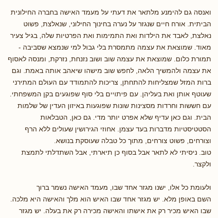
ואנסה גם להימנע מלתאר את דעתי על מעמד האישה בחברה החילונית
הביתית. אורח חיים שנגזר על נערה בחינוך החילוני, שנאלצת, פשוט
נאלצת, לאבד את הילדות ואת התמימות ואת הפרטיות שלה, בגיל צעיר
מאוד. שמוצאת את עצמה מתמסרת בלי גבול למי שנמצא שסביבה -
תמורת כלום. שמוצאת את עצמה שוב ושוב נזנחת, נזרקת, ומנסה לאסוף
את עצמה ולהמשיך הלאה, לחפש שוב מישהו שיאהב אותה באמת. וגם
ברות המזל שמצליחות להתחתן, צריכות להתמודד עם העולם המתירני
שעוטף אותן ואת בעליהן. עם פיתויים בלי סוף שפוגעים בקן המשפחתי.
עם חששות וחרדות מסצינות שונות שפוגעות באיזון העדין של שלמות
הבית. וגם כאן עדיף שלא אפרט יותר מדי. גם כאן, הטבלאות
הסטטיסטיות מדברות בעד עצמן. אחוזי הגירושין שעולים ללא הרף
וצורחים, פשוט צורחים, מתוך כל טבלה שעוסקת בנושא.
טוב. ניסיתי לא לתאר אבל בסוף כן תיארתי, אבל השתדלתי לתמצת
ולקצר.
ולעומת כל אלו, ישנו מגזר אחד שבו, מעמד האישה נשמר ברוך
השם באופן מלא. יש מגזר אחד שבו האיש הוא מלך והאישה היא מלכה.
שבו האיש מכיר רק את אישתו והאישה מכירה רק את בעלה. יש מגזר