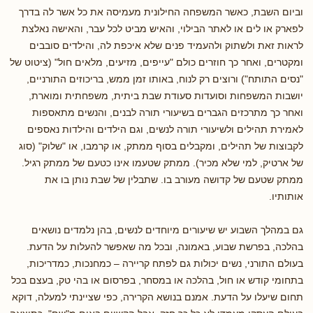
וביום השבת, כאשר המשפחה החילונית מעמיסה את כל אשר לה בדרך
לפארק או לים או לאתר הבילוי, והאיש מביט לכל עבר, והאישה נאלצת
לראות זאת ולשתוק ולהעמיד פנים שלא איכפת לה, והילדים סובבים
ומקטרים, ואחר כך חוזרים כולם "עייפים, מזיעים, מלאים חול" (ציטוט של
"נסים התותח") ורוצים רק לנוח, באותו זמן ממש, בריכוזים התורניים,
יושבות המשפחות וסועדות סעודת שבת ביתית, משפחתית ומוארת,
ואחר כך מתרכזים הגברים בשיעורי תורה לבנים, והנשים מתאספות
לאמירת תהילים ולשיעורי תורה לנשים, וגם הילדים והילדות נאספים
לקבוצות של תהילים, ומקבלים בסוף ממתק, או קרמבו, או "שלוק" (סוג
של ארטיק, למי שלא מכיר). ממתק שטעמו אינו כטעם של ממתק רגיל.
ממתק שטעם של קדושה מעורב בו. שתבלין של שבת נותן בו את
אותותיו.
גם במהלך השבוע יש שיעורים מיוחדים לנשים, בהן נלמדים נושאים
בהלכה, בפרשת שבוע, באמונה, ובכל מה שאפשר להעלות על הדעת.
בעולם התורני, נשים יכולות גם לפתח קריירה – כמחנכות, כמדריכות,
בתחומי קודש או חול, בהלכה או במסחר, בפרסום או בהי טק, בעצם בכל
תחום שיעלו על הדעת. אמנם בנושא הקרירה, כפי שציינתי למעלה, דוקא