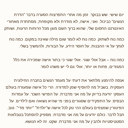
יום שישי. שש בבוקר. זמן מה אחרי התפרצות הסערה בדבר "הדרת
הנשים" כביכול. ואני, אישה, לא מודרת ולא מקופחת, מסתתרת מאחורי
האינטרנט החסום שלי, שהוא ברוך השם מוגן מכל הרוחות הרעות, ושותק
כמה נוח לשתוק. כמה נוח לא לומר שום מילה שאינה במקום. כמה נוח
לגחך על אי ההבנות, על חוסר הידע, על הבורות, ולהמשיך בשלי.
כמה נוח – אבל אולי שגוי. אולי שגוי כי בתור אישה שמכירה את כלל
המגזרים, פחות או יותר, אולי גם לי יש משהו לומר.
אנסה להימנע מלתאר את דעתי על מעמד הנשים בחברה החילונית
העסקית. בשביל מה להוסיף שמן למדורה. הרי כל אישה שמעורה בעולם
העסקי יודעת בדיוק על מה אני מדברת. על הפרשי השכר. על עמדות
הבסיס. על התפקידים שסגורים בפני מי שהיא נשואה ואם לילדים. על
הפיטורין שמצפים בעולם ההי טק לכל אישה ש"יולדת" "יותר מדי". טוב.
חבל לדבר. כולם יודעים על מה אני מדברת. מספיק להסתכל בטבלאות
הסטטיסטיות ולהבין על מה אני מדברת. שקט. זה לא הנושא.