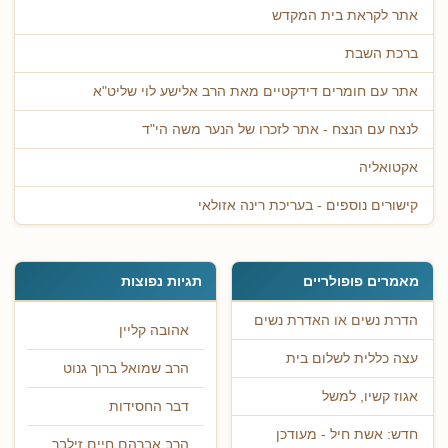
אתר לקראת בית המקדש
ברכת השבת
אתר עם חומרים דידקטיים מאת הרב אלישע לוי שליט"א
לנצח עם הנצח - אתר לזכרו של הנער משה הי"ד
אקטואליה
קישורים נוספים - בעריכת רינה אזולאי
מאמרים פופולריים
תגיות נפוצות
הדרת נשים או האדרת נשים
אהובה קליין
עצה כללית לשלום בית
הרב שמואל ברוך גנוט
אגוז קשיו, למשל
דבר החסידות
חדש: אשת חיל - מעודכן
הרב אברהם חיים זילבר