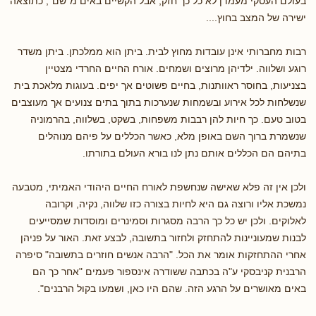
בעולם העסקי מעמדן לא כל כך חזק, אבל הקשיים באים מ"שם", כתוצאה
ישירה של המצב בחוץ....
רבות מחברותי אינן עובדות מחוץ לבית. ביתן הוא ממלכתן. ביתן משדר
רוגע ושלווה. ילדיהן מרוצים ושמחים. אורח החיים החרדי מצטיין
בצניעות, בחוסר ראוותנות, בחיים פשוטים אך יפים. בעוגות מלאכת בית
שנשלחות לכל אירוע ובשמחות שנערכות בתוך בתים צנועים אך מעוצבים
בטוב טעם. כך חיות להן רבבות משפחות, בשקט, בשלווה, בהרמוניה
שנשמרת ברוך השם באופן מלא, כאשר הכללים על פיהם מנוהלים
בתיהם הם הכללים אותם נתן לנו בורא העולם בתורתו.
ולכן אין זה פלא שאישה שנחשפת לאורח החיים היהודי האמיתי, מטבעה
נמשכת אליו ורוצה גם היא לחיות בצורה כזו שלווה, נקיה, וקרובה
לאלוקים. ולכן יש כל כך הרבה מסגרות וסמינרים ומוסדות שמסייעים
לבנות שמעוניינות להתחזק ולחזור בתשובה, לבצע זאת. האור על פניהן
אחרי ההתחזקות אומר את הכל. "הרבה אנשים חוזרים בתשובה" סיפרה
הרבנית קניבסקי ע"ה בכתבה ששודרה אינספור פעמים "אחר כך הם
באים מאושרים על הרגע הזה. שהם היו כאן, ושמעו בקול הרבנים".