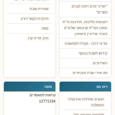
"יאריך ימים ויזכה לבנים
שמירת שבת
כשרים"
הרבנית בקשי דורון
רשימות הליכות, הדרכות וד"ת
ממרן הגר"ח קניבסקי שליט"א
פסח
בעניני שידוכין ונישואין
הרב אריה קרן
עַל פִּי דַרְכּוֹ - נקודה למחשבה
קידוש לשבת בבוקר
השידוכים
סט שירי שבת מובחרים
ראו גם
מונה
כניסות למאמרים
הנשים מגדלות את נסיכי
12771194
הממלכה
מלחמת החכמה מול