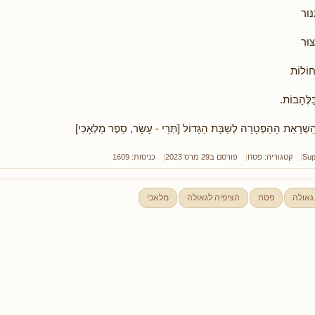
ּוּר
ּוּר
ְחוֹלוֹת
ַּלֶּהָבוֹת.
הַשְׁרָאַת הַהַפְטָרָה לְשַׁבָּת הַגָּדוֹל [תְּרֵי - עָשָׂר, סֵפֶר מַלְאָכִי]
Sup
קטגוריה:
פסח
פורסם ב29 מרס 2023
כניסות: 1609
גאולה
פסח
הציפיה לגאולה
מלאכי