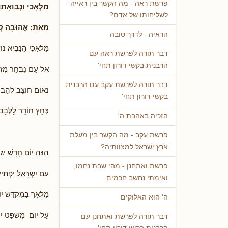
פרשת ראה - מה הקשר בין ראייה -
מַלְאָכִי וּנְבוּאָתוֹ
לשליחותו של אדם?
מֵאֵת: אֲהוּבָה קְל
הראיה - לדרך טובה
מַלְאָכִי הַנָּבִיא נוֹ
דבר תורה לפרשת ראה עם
הרבנית בקשי דורון תחי'
אֶל עַם נִבְחַר מִזֶּ
דבר תורה לפרשת עקב עם הרבנית
נְאוּם חוֹצֵב לֶהָבו
בקשי דורון תחי'
כְּחֵץ חוֹדֵר לַלְּבָב
הזכיה באהבת ה'
פרשת עקב - מה הקשר בין מעלת
ארץ ישראל למצוותיה?
הִנֵּה יוֹם חָדָשׁ יַגִּ
פרשת ואתחנן - מהי שבת נחמו,
עַם יִשְׂרָאֵל יַפְתִּיע
ואימתי נחשב חכמים
מַלְאָךְ בַּמִּקְדָּשׁ יו
ה' הוא האלוקים
עַל יוֹם מִשְׁפָּט יוֹ
דבר תורה לפרשת ואתחנן עם