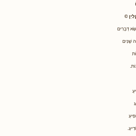
ַיְן
©
שֵׂא דְּבָרִים
ה שָׁנִים
ֹת
וֹת.
יעַ
ַ
ֹפִיעַ
דִיעַ.