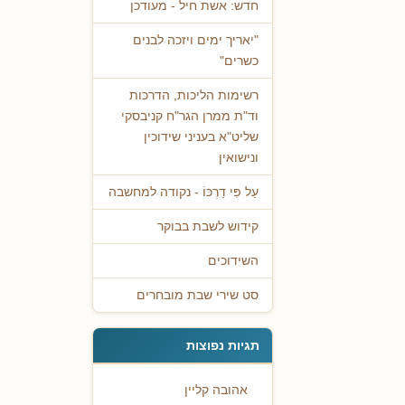
חדש: אשת חיל - מעודכן
"יאריך ימים ויזכה לבנים
כשרים"
רשימות הליכות, הדרכות
וד"ת ממרן הגר"ח קניבסקי
שליט"א בעניני שידוכין
ונישואין
עַל פִּי דַרְכּוֹ - נקודה למחשבה
קידוש לשבת בבוקר
השידוכים
סט שירי שבת מובחרים
תגיות נפוצות
אהובה קליין