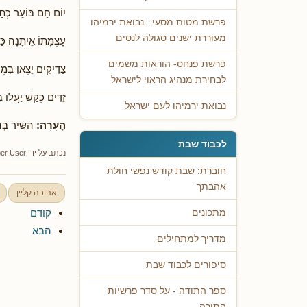
יוֹם חַם בּוֹעֵר כְּתַנ
פרשת מטות מסעי : נבואת ירמיהו
מעוררת ישנים סגולה לנסים
עָצְמָתוֹ אֵיתָנָה כַּצ
פרשת פנחס- הוראות משמים
צַדִּיקִים יֵצְאוִּּ בִּמ
לבחירת מנהיג הראוי לישראל
זֵדִים כְּקַשׁ יַעֲלוּ ב
נבואת ירמיהו לעם ישראל
הֶעָרָה:
הַשִּׁיר בְּ
לכבוד שבת
נכתב על ידי
er User
חוברת: שבת קודש נפשי חולת
אהבתך
אהובה קליין
קודם
מתכונים
הבא
מדריך למתחילים
סיפורים לכבוד שבת
ספר התודה - על סדר פרשיות
התורה