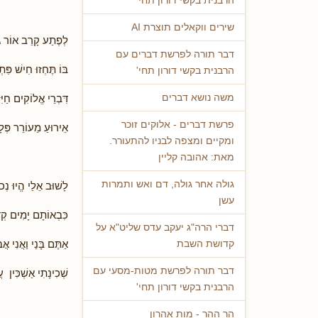
הרבנית בקשי דורון תחי'
שירים ווקאלים תוצרת AI
לְפֶתַע קָרֵב אוֹר גּ
דבר תורה לפרשת דברים עם
בּוֹ תֶּחְזוּ חִישׁ פִּת
הרבנית בקשי דורון תחי'
דִּבְרֵי אֱלוֹקִים חַיּ
משה נושא דברים
פרשת דברים - אלוקים זוכר
אֵירוּעַ מֵעוֹרֵר פְּל
ומקיים ומצפה לבניו להתעורר.
מאת: אהובה קליין
גולה אחר גולה, דם ואש ותמרות
לָשׁוּב אֵלַי הֱיוּ נְכו
עשן
כִּבְאוֹתָם יָמִים קְ
דברי הרה"ג יעקב עדס שליט"א על
אַתֶּם בָּנַי וַאֲנִי אֲ
קדושת השבת
דבר תורה לפרשת מטות-מסעי עם
שְׁכִינָתִי אַשְׁכִּין 
הרבנית בקשי דורון תחי'
הר ההר - מות אהרון