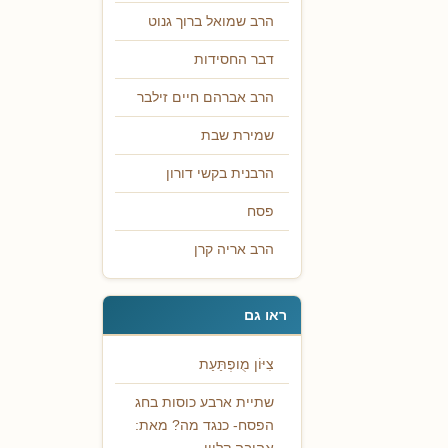
הרב שמואל ברוך גנוט
דבר החסידות
הרב אברהם חיים זילבר
שמירת שבת
הרבנית בקשי דורון
פסח
הרב אריה קרן
ראו גם
צִיּוֹן מֻופְתַּעַת
שתיית ארבע כוסות בחג
הפסח- כנגד מה? מאת: