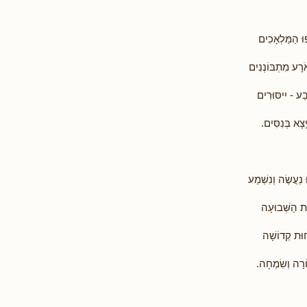
וּ הַמַּלְאָכִים
ֹרָע מִתְבּוֹנְנִים
ַע - יִיסּוּרִים
צָא בְּנִסִּים.
ּ נַעֲשֶׂה וְנִשְׁמַע
ת הַשְּׁבוּעָה
וּת קְדוֹשָׁה
רָה וְשִׂמְחָה.