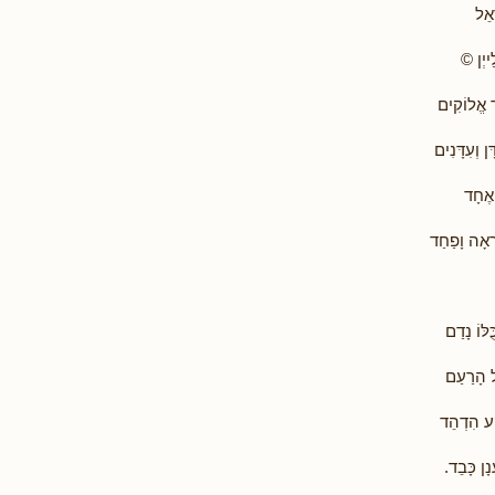
אֵל
ייְן ©
ר אֱלוֹקִים
ן וְעִדָּנִים
 אֶחָד
ְאָה וָפַחַד
לּוֹ נָדַם
ל הָרַעַם
ַע הִדְהֵד
ָן כָּבֵד.