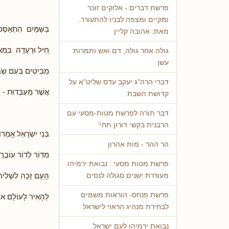
פרשת דברים - אלוקים זוכר
ומקיים ומצפה לבניו להתעורר.
בַּשָּׁמַיִם הִתְאַסְּפ
מאת: אהובה קליין
ְּחִיל וּרְעָדָה בִּמְא
גולה אחר גולה, דם ואש ותמרות
עשן
מֵבִּיטִים בְּעַם שְׂב
דברי הרה"ג יעקב עדס שליט"א על
אֲשֶׁר מֵעַבְדוּת - יָ
קדושת השבת
דבר תורה לפרשת מטות-מסעי עם
הרבנית בקשי דורון תחי'
בְּנֵי יִשְׂרָאֵל אָמְרו
הר ההר - מות אהרון
מִדּוֹר לְדוֹר עוֹבֶרֶ
פרשת מטות מסעי : נבואת ירמיהו
הָעָם זָכָה לִשְׁלִיח
מעוררת ישנים סגולה לנסים
פרשת פנחס- הוראות משמים
לְהָאִיר לָעוֹלָם אוֹ
לבחירת מנהיג הראוי לישראל
נבואת ירמיהו לעם ישראל