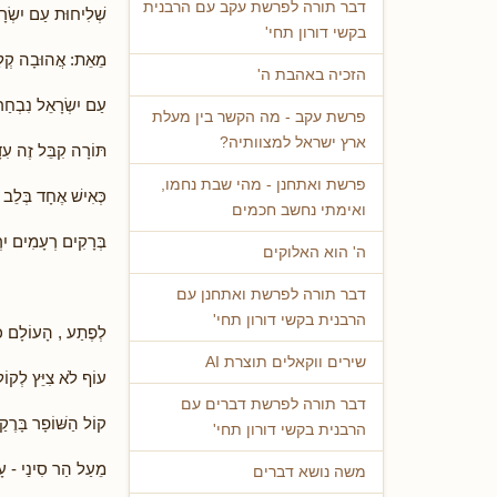
דבר תורה לפרשת עקב עם הרבנית
שְׁלִיחוּת עַם יִשְׂרָ
בקשי דורון תחי'
מֵאֵת: אֲהוּבָה קְלַ
הזכיה באהבת ה'
עַם יִשְׂרָאֵל נִבְחַ
פרשת עקב - מה הקשר בין מעלת
ארץ ישראל למצוותיה?
תּוֹרָה קִבֵּל זֶה עִדָּ
פרשת ואתחנן - מהי שבת נחמו,
כְּאִישׁ אֶחָד בְּלֵב
ואימתי נחשב חכמים
בְּרָקִים רְעָמִים יִר
ה' הוא האלוקים
דבר תורה לפרשת ואתחנן עם
הרבנית בקשי דורון תחי'
לְפֶתַע , הָעוֹלָם כֻּ
שירים ווקאלים תוצרת AI
עוֹף לֹא צִיֵּץ לְקוֹ
דבר תורה לפרשת דברים עם
קוֹל הַשּׁוֹפָר בָּרֶק
הרבנית בקשי דורון תחי'
מֵעַל הַר סִינַי - עָנ
משה נושא דברים