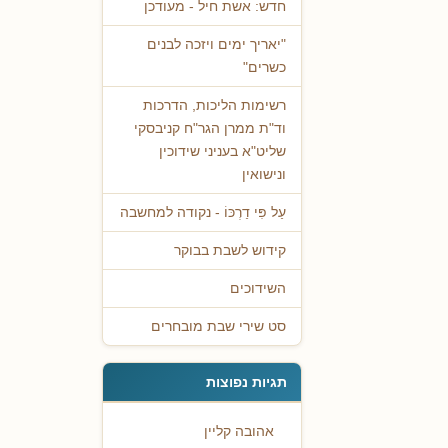
חדש: אשת חיל - מעודכן
"יאריך ימים ויזכה לבנים
כשרים"
רשימות הליכות, הדרכות
וד"ת ממרן הגר"ח קניבסקי
שליט"א בעניני שידוכין
ונישואין
עַל פִּי דַרְכּוֹ - נקודה למחשבה
קידוש לשבת בבוקר
השידוכים
סט שירי שבת מובחרים
תגיות נפוצות
אהובה קליין