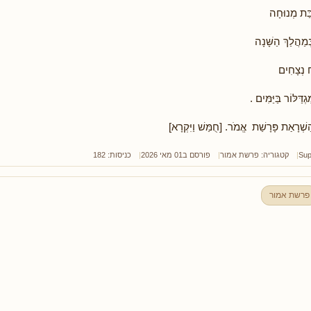
ַבַּת מְנוּחָה
מַהֲלַךְ הַשָּׁנָה
 נְצָחִים
דַּלּוֹר בַּיַּמִּים .
ַשְׁרָאַת פָּרָשַׁת אֱמֹר. [חֻמַּשׁ וַיִּקְרָא]
Sup
קטגוריה:
פרשת אמור
פורסם ב01 מאי 2026
כניסות: 182
פרשת אמור