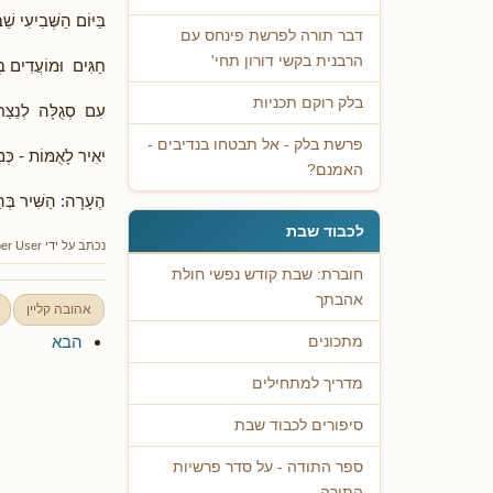
בַּיּוֹם הַשְּׁבִיעִי שׁ
דבר תורה לפרשת פינחס עם
הרבנית בקשי דורון תחי'
חַגִּים וּמוֹעֲדִים בְּ
בלק רוקם תכניות
עִם סְגֻלָּה לְנֵצַח
פרשת בלק - אל תבטחו בנדיבים -
יאִיר לָאֻמּוֹת - כְּמִגְ
האמנם?
הֶעָרָה: הַשִּׁיר בְּה
לכבוד שבת
נכתב על ידי
er User
חוברת: שבת קודש נפשי חולת
אהבתך
אהובה קליין
הבא
מתכונים
מדריך למתחילים
סיפורים לכבוד שבת
ספר התודה - על סדר פרשיות
התורה