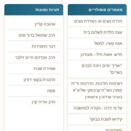
מאמרים פופולריים
תגיות נפוצות
הדרת נשים או האדרת נשים
אהובה קליין
עצה כללית לשלום בית
הרב שמואל ברוך גנוט
אגוז קשיו, למשל
דבר החסידות
חדש: אשת חיל - מעודכן
הרב אברהם חיים זילבר
"יאריך ימים ויזכה לבנים
שמירת שבת
כשרים"
הרבנית בקשי דורון
רשימות הליכות, הדרכות וד"ת
ממרן הגר"ח קניבסקי שליט"א
פסח
בעניני שידוכין ונישואין
הרב אריה קרן
עַל פִּי דַרְכּוֹ - נקודה למחשבה
קידוש לשבת בבוקר
השידוכים