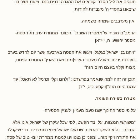
חוגגים את ליל הסדר וקוראים את ההגדה ודנים בנס יציאת מצרים -
שיצאנו בחסדי ה' מעבדות לחירות.
ואין מערבבים שמחה בשמחה.
הרמב"ם
מוכיח ש"ממחרת השבת" הכוונה ממחרת ערב חג הפסח-
מספר יהושע ה, י-י"א]
"ויחנו בני ישראל בגלגל, ויעשו את הפסח בארבעה עשר יום לחדש בערב
בערבות יריחו, ויאכלו מעבור הארץ[מתבואת הארץ] ממחרת הפסח,
מצות וקלוי בעצם היום הזה"
תוכן זה זהה למה שנאמר בפרשתנו: "ולחם וקלי וכרמל לא תאכלו עד
עמם היום הזה"[ויקרא כ"ג, י"ד]
מטרת ספירת העומר.
על פי ספר החינוך ישנו טעם מעניין לעניין הספירה:
"משורשי המצווה, על צד הפשט, לפי שכל עיקרן של ישראל אינו אלא
התורה.. והיא העיקר והסיבה שנגאלו ישראל ויצאו ממצרים, כדי שיקבלו
את התורה ויקיימוה.. ומפני כן נצטווינו למנות ממחרת יום- טוב של פסח,