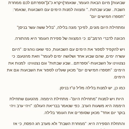
שבועות] מיום הבאת העומר, שנאמר[ויקרא כ"ג]"וספרתם לכם ממחרת
השבת.. שבע שבתות.." ומצווה למנות הימים עם השבועות ,שנאמר:
"תספרו חמישים יום"
ומתחילת היום מונים, לפיכך מונה בלילה, "בליל ששה עשר בניסן"
הכוונה לדברי הרמב"ם: כי המצווה של ספירת העומר היא מהתורה.
ויש להקפיד לספור את הימים עם השבועות, כפי שאנו נוהגים: "היום
עשרה ימים, שהם שבוע אחד ושלושה ימים לעומר" וזאת מהטעם: כי
נצטווינו על השבועות-"וספרתם...שבע שבתות" וגם נצטווינו למנות את
הימים: "תספרו חמישים יום" מכאן שעלינו לספור את השבועות וגם את
הימים.
כמו כן, יש למנות בלילה מליל ט"ז בניסן.
היות ויש למנות "מתחילת היום"- מתחילת היממה. מהטעם שתחילת
היממה היא משעות הערב. כפי שנאמר בבריאת העולם: "ויהי ערב ויהי
בוקר יום אחד" מכאן שסופרים את העומר בלילה.
והתחלת הספירה היא: "ממחרת השבת" ולא מערב חג הפסח, כי אז