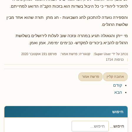
להזכיר ליהודי כי כל היבול בשדות הוא בזכות הקב"ה הדואג למחייתם.
והספירה נועדה להתכונן לחג השבועות - חג מתן תורה שהוא אחד מבין
שלושת הרגלים.
מי ייתן והגאולה תגיע במהרה ונזכה שוב לעלות לירושלים בשלושת
הרגלים להביא ביכורים למקדש- כבימים ימימה, אמן ואמן.
נכתב על ידי
Super User
קטגוריה:
פרשת אמור
פורסם ב19 אוקטובר 2020
כניסות: 1714
אהובה קליין
פרשת אמור
קודם
הבא
חיפוש
חיפוש...