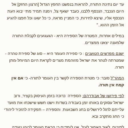
עד יום נתינת התורה, להראות בנפשנו החפץ הגדול [הרצון החזק] אל
היום הנכבד, הנכסף ללבנו, כעבד ישאף צל, וימנה תמיד מתי יבוא העת
הנכסף אליו, שיצא לחירות, כי המניין מראה, כי כל ישעו וכל חפצו להגיע
אל הזמן ההוא.."
במילים אחרות, המטרה של הספירה היא - הגעגועים לקבלת התורה
שלמענה יצאנו ממצרים.
ישנם מפרשים הטוענים
: כי ספירת העומר היא – סוג של ספירת טהרה -
שמטרתה לטהר את ישראל מזוהמת מצרים לקראת היום המיוחל-מתן
תורה.
המהר"ל
סובר: כי מטרת הספירה לקשר בין העומר לתורה- כי
אם
אין
קמח אין תורה.
לפי פירושו של אבודרהם:
הספירה כרוכה בזמן העיסוק בקציר, ורוב
ישראל עסוקים באותו זמן בעבודה בשדות וישנו חשש שישכחו את מועד
עלייתם לרגל לירושלים בחג השבועות. והספירה – תפקידה להזכיר ליהודי
כי החג מתקרב ובא.
לסיכום, לאור האמור לעיל, אנו לומדים כי הבאת העומר לכוהן נועדה