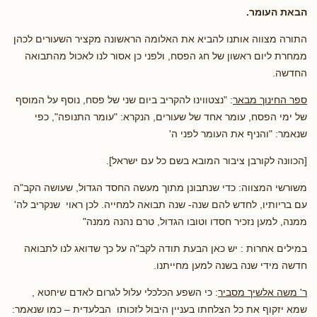
הבאת העומר.
התורה מצווה אותנו להביא את האלומה הראשונה מקציר השעורים לכהן
ממחרת ליום ראשון של חג הפסח, ולפני כן אסור לנו לאכול מהתבואה
החדשה.
ספר החינוך מבאר
: "נצטווינו להקריב ביום שני של פסח, נוסף על המוסף
של ימי הפסח, עומר אחד של שעורים, הנקרא: "עומר התנופה", כפי
שנאמר: "והניף את העומר לפני ה'
[הכוונה לקורבן ציבור המובא בשם כל עם ישראל].
משורשי המצווה: כדי שנתבונן מתוך מעשה החסד הגדול, שעושה הקב"ה
עם בריותיו, לחדש להם שנה- שנה תבואה למחייה. לכן ראוי שנקריב לה'
ממנה, למען נזכיר חסדו וטובו הגדול, טרם נהנה ממנה"
במילים אחרות : יש כאן הבעת תודה לקב"ה על כך שדואג לנו לתבואה
חדשה מידי שנה בשנה למען מחייתנו.
ר' משה אלשיך מסביר
: כי השפע הכלכלי עלול לגרום לאדם שיחטא ,
שמא יזקוף את כל הצלחתו בעניין היבול לזכותו הבלעדית – כמו שנאמר: