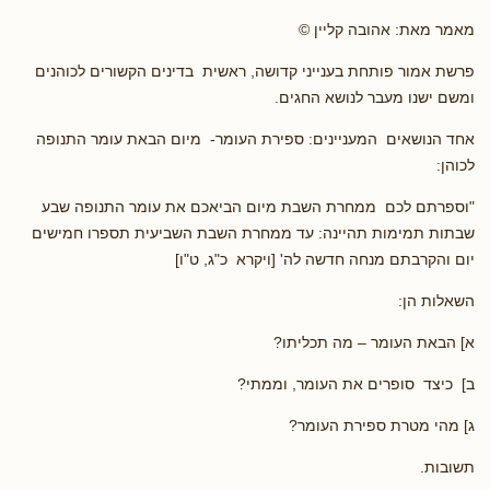
מאמר מאת: אהובה קליין ©
פרשת אמור פותחת בענייני קדושה, ראשית בדינים הקשורים לכוהנים
ומשם ישנו מעבר לנושא החגים.
אחד הנושאים המעניינים: ספירת העומר- מיום הבאת עומר התנופה
לכוהן:
"וספרתם לכם ממחרת השבת מיום הביאכם את עומר התנופה שבע
שבתות תמימות תהיינה: עד ממחרת השבת השביעית תספרו חמישים
יום והקרבתם מנחה חדשה לה' [ויקרא כ"ג, ט"ו]
השאלות הן:
א] הבאת העומר – מה תכליתו?
ב] כיצד סופרים את העומר, וממתי?
ג] מהי מטרת ספירת העומר?
תשובות.