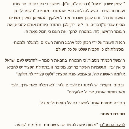
"וישמן ישורון ויבעט" [דברים ל"ב, ט"ו]- ויחשוב כי רק בזכות חריצותו
ועבודתו בשדה הגיע להצלחה-כפי שהתורה מזהירה:"השמר לך פן
תשכח את ה'...ורם לבבך ושכחת את ה' אלוקיך המוציאך מארץ מצרים
מבית עבדים"[דברים ח, י"א- י"ד] לכן התורה ציוותה אותנו להביא, את
העומר הראשון לה'. במטרה לחנך את העם כי הכול מאת ה'.
הנפת העומר על ידי הכהן לכל ארבע רוחות השמים ,למעלה ולמטה-
מסמלת לנו כי הקב"ה שולט על כל העולם.
ה"משך חכמה"
מסביר: כי המטרה בהבאת העומר – להדגיש לעם ישראל
כי אין עניין הגשמיות העיקר בחיים, מסיבה זו בתחילת הקציר יש להביא
אלומה ראשונה לה', ובאמצע עונת הקציר: "ולקט קצירך לא תלקט"
ובתום הקציר: יש לדאוג גם לעניים ולגר: "לא תכלה פאת שדך...לעני
ולגר תעזוב אותם, אני ה' אלוקיכם"
התורה מחנכת אותנו לחשוב גם על הזולת ולדאוג לו.
ספירת העומר.
לדעת הרמב"ם
: "מצוות עשה לספור שבע שבתות תמימות [שבעה