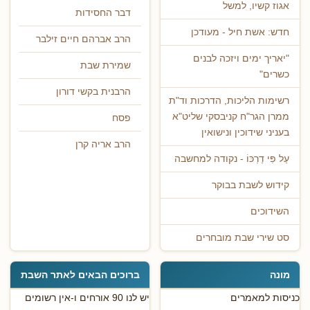
אגוז קשיו, למשל
דבר החסידות
חדש: אשת חיל - מעודכן
הרב אברהם חיים זילבר
"יאריך ימים ויזכה לבנים
שמירת שבת
כשרים"
הרבנית בקשי דורון
רשימות הליכות, הדרכות וד"ת
ממרן הגר"ח קניבסקי שליט"א
פסח
בעניני שידוכין ונישואין
הרב אריה קרן
עַל פִּי דַרְכּוֹ - נקודה למחשבה
קידוש לשבת בבוקר
השידוכים
סט שירי שבת מובחרים
מונה
ברוכים הבאים לאתר השבת
כניסות למאמרים
יש לנו 90 אורחים ו-אין רשומים