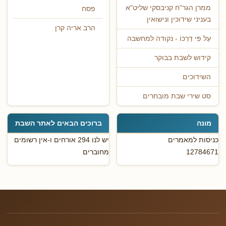
ממרן הגר"ח קניבסקי שליט"א
פסח
בעניני שידוכין ונישואין
הרב אריה קרן
עַל פִּי דַרְכּוֹ - נקודה למחשבה
קידוש לשבת בבוקר
השידוכים
סט שירי שבת מובחרים
מונה
ברוכים הבאים לאתר השבת
כניסות למאמרים
יש לנו 294 אורחים ו-אין רשומים
12784671
מחוברים