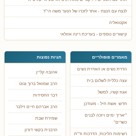
לנצח עם הנצח - אתר לזכרו של הנער משה הי"ד
אקטואליה
קישורים נוספים - בעריכת רינה אזולאי
מאמרים פופולריים
תגיות נפוצות
הדרת נשים או האדרת נשים
אהובה קליין
עצה כללית לשלום בית
הרב שמואל ברוך גנוט
אגוז קשיו, למשל
דבר החסידות
חדש: אשת חיל - מעודכן
הרב אברהם חיים זילבר
"יאריך ימים ויזכה לבנים
שמירת שבת
כשרים"
הרבנית בקשי דורון
רשימות הליכות, הדרכות וד"ת