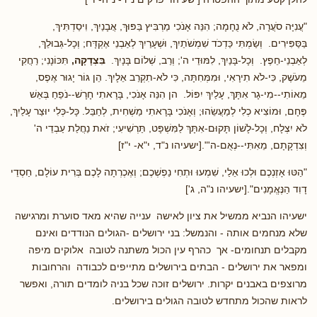
"עֲנִיָּה סֹעֲרָה, לֹא נֻחָמָה; הִנֵּה אָנֹכִי מַרְבִּיץ בַּפּוּךְ, אֲבָנַיִךְ, וִיסַדְתִּיךְ,
בַּסַּפִּירִים. וְשַׂמְתִּי כַּדְכֹד שִׁמְשֹׁתַיִךְ, וּשְׁעָרַיִךְ לְאַבְנֵי אֶקְדָּח; וְכָל-גְּבוּלֵךְ,
לְאַבְנֵי-חֵפֶץ. וְכָל-בָּנַיִךְ, לִמּוּדֵי ה'; וְרַב, שְׁלוֹם בָּנָיִךְ.
בִּצְדָקָה,
תִּכּוֹנָנִי; רַחֲקִי
מֵעֹשֶׁק, כִּי-לֹא תִירָאִי, וּמִמְּחִתָּה, כִּי לֹא-תִקְרַב אֵלָיִךְ. הֵן גּוֹר יָגוּר אֶפֶס,
מֵאוֹתִי--מִי-גָר אִתָּךְ, עָלַיִךְ יִפּוֹל. הן הִנֵּה אָנֹכִי, בָּרָאתִי חָרָשׁ--נֹפֵחַ בְּאֵשׁ
פֶּחָם, וּמוֹצִיא כְלִי לְמַעֲשֵׂהוּ; וְאָנֹכִי בָּרָאתִי מַשְׁחִית, לְחַבֵּל. כָּל-כְּלִי יוּצַר עָלַיִךְ,
לֹא יִצְלָח, וְכָל-לָשׁוֹן תָּקוּם-אִתָּךְ לַמִּשְׁפָּט, תַּרְשִׁיעִי; זֹאת נַחֲלַת עַבְדֵי ה'
וְצִדְקָתָם, מֵאִתִּי--נְאֻם-ה'".[ישעיהו נ"ד, י"א- י"ז]
"הַטּוּ אָזְנְכֶם וּלְכוּ אֵלַי, שִׁמְעוּ וּתְחִי נַפְשְׁכֶם; וְאֶכְרְתָה לָכֶם בְּרִית עוֹלָם, חַסְדֵי
דָוִד הַנֶּאֱמָנִים".[ישעיהו נ"ה, ג']
ישעיהו הנביא ממשיל את ציון לאישה ענייה שהיא מאד סוערת ומרגישה
שלא מנחמים אותה - והנמשל: בני ירושלים -הגולים הנודדים ואינם
מקבלים תנחומים- אך כהרף עין הכול משתנה לטובה אלוקים מיפה
ומפאר את ירושלים - הבתים בירושלים מתייפים לכבודה והרחובות
מרוצפים באבנים יקרות. ירושלים זוכה שכל בניה לומדים תורה, ואפשר
לראות שהכול מתחדש לטובה הגולים בירושלים.