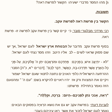
ג] מהו המסר מדברי ישעיהו הקשור לפרשת ראה?
תשובות.
הקשר בין פרשת ראה לפרשת עקב.
רבי מרדכי מבלגורי סובר:
כי קיים קשר בין פרשת עקב לפרשה זו- פרשת
ראה.
בסוף פרשת עקב מדובר על
הבטחת ארץ ישראל
לעם ישראל ,אך יש
שם פסוק שראוי לשים – לב אליו היטב וזהו מסר נצחי לעם ישראל:
"לֹא - יִתְיַצֵּב אִישׁ, בִּפְנֵיכֶם: פַּחְדְּכֶם וּמוֹרַאֲכֶם יִתֵּן ה' אֱלֹקיכֶם, עַל-פְּנֵי
כָל-הָאָרֶץ אֲשֶׁר תִּדְרְכוּ-בָהּ, כַּאֲשֶׁר, דִּבֶּר לָכֶם". [דברים י"א, כ"ה] הסבר:
ההרתעה הישראלית כלפי האויבים נתונה לתנאי שעם ישראל ישמור
ויקיים את המצוות ורק אז יהיו ראויים להיקרא בשם: "עם ה' " ומהטעם
הזה נאמר בתחילת פרשתנו:
"רְאֵה, אָנֹכִי נֹתֵן לִפְנֵיכֶם--הַיּוֹם: בְּרָכָה, וּקְלָלָה".
לעניות דעתי
: בפרשת עקב יש גם את נושא הרְאִיָּה בפסוקים הבאים:
נאמר לעם ישראל לזכור את אשר ראו עיניהם בעבר: