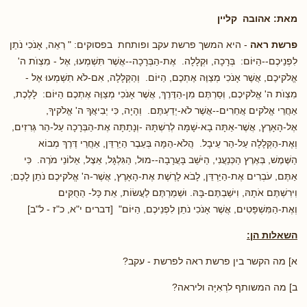
מאת: אהובה קליין
פרשת ראה
- היא המשך פרשת עקב ופותחת בפסוקים: " רְאֵה, אָנֹכִי נֹתֵן
לִפְנֵיכֶם--הַיּוֹם: בְּרָכָה, וּקְלָלָה. אֶת-הַבְּרָכָה--אֲשֶׁר תִּשְׁמְעוּ, אֶל - מִצְוֺת ה'
אֱלֹקיכֶם, אֲשֶׁר אָנֹכִי מְצַוֶּה אֶתְכֶם, הַיּוֹם. וְהַקְּלָלָה, אִם-לֹא תִשְׁמְעוּ אֶל -
מִצְוֺת ה' אֱלֹקיכֶם, וְסַרְתֶּם מִן-הַדֶּרֶךְ, אֲשֶׁר אָנֹכִי מְצַוֶּה אֶתְכֶם הַיּוֹם: לָלֶכֶת,
אַחֲרֵי אֱלֹקים אֲחֵרִים--אֲשֶׁר לֹא-יְדַעְתֶּם. וְהָיָה, כִּי יְבִיאֲךָ ה' אֱלֹקיךָ,
אֶל-הָאָרֶץ, אֲשֶׁר-אַתָּה בָא-שָׁמָּה לְרִשְׁתָּהּ -וְנָתַתָּה אֶת-הַבְּרָכָה עַל-הַר גְּרִזִים,
וְאֶת-הַקְּלָלָה עַל-הַר עֵיבָל. הֲלֹא-הֵמָּה בְּעֵבֶר הַיַּרְדֵּן, אַחֲרֵי דֶּרֶךְ מְבוֹא
הַשֶּׁמֶשׁ, בְּאֶרֶץ הַכְּנַעֲנִי, הַיֹּשֵׁב בָּעֲרָבָה--מוּל, הַגִּלְגָּל, אֵצֶל, אֵלוֹנֵי מֹרֶה. כִּי
אַתֶּם, עֹבְרִים אֶת-הַיַּרְדֵּן, לָבֹא לָרֶשֶׁת אֶת-הָאָרֶץ, אֲשֶׁר-ה' אֱלֹקיכֶם נֹתֵן לָכֶם;
וִירִשְׁתֶּם אֹתָהּ, וִישַׁבְתֶּם-בָּהּ. וּשְׁמַרְתֶּם לַעֲשׂוֹת, אֵת כָּל- הַחֻקִּים
וְאֶת-הַמִּשְׁפָּטִים, אֲשֶׁר אָנֹכִי נֹתֵן לִפְנֵיכֶם, הַיּוֹם" [דברים י"א, כ"ז - ל"ב]
השאלות הן:
א] מה הקשר בין פרשת ראה לפרשת - עקב?
ב] מה המשותף לרְאִיָּה וליראה?