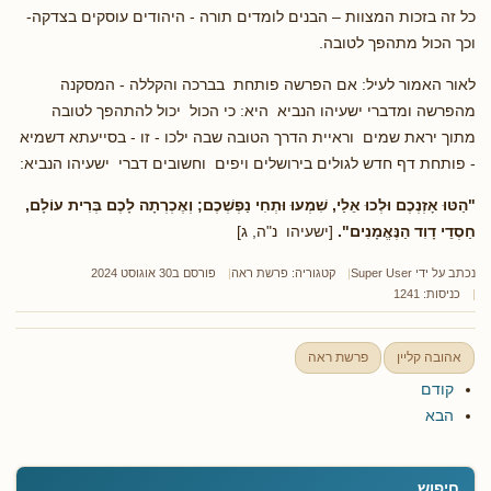
כל זה בזכות המצוות – הבנים לומדים תורה - היהודים עוסקים בצדקה-
וכך הכול מתהפך לטובה.
לאור האמור לעיל: אם הפרשה פותחת בברכה והקללה - המסקנה
מהפרשה ומדברי ישעיהו הנביא היא: כי הכול יכול להתהפך לטובה
מתוך יראת שמים וראיית הדרך הטובה שבה ילכו - זו - בסייעתא דשמיא
- פותחת דף חדש לגולים בירושלים ויפים וחשובים דברי ישעיהו הנביא:
"הַטּוּ אָזְנְכֶם וּלְכוּ אֵלַי, שִׁמְעוּ וּתְחִי נַפְשְׁכֶם; וְאֶכְרְתָה לָכֶם בְּרִית עוֹלָם,
חַסְדֵי דָוִד הַנֶּאֱמָנִים".
[ישעיהו נ"ה, ג]
נכתב על ידי
Super User
קטגוריה:
פרשת ראה
פורסם ב30 אוגוסט 2024
כניסות: 1241
אהובה קליין
פרשת ראה
קודם
הבא
חיפוש