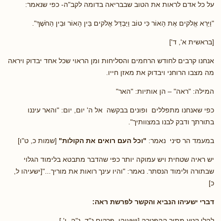
על כל אדם לראות את הטוב שבבריאה בדומה לקב"ה- כפי שנאמר:
"וַיַּרְא אֱלֹקים אֶת הָאוֹר כִּי טוֹב וַיַּבְדֵּל אֱלֹקים בֵּין הָאוֹר וּבֵין הַחֹשֶׁךְ".
[בראשית א', ד']
אנחנו קרבים לחודש הרחמים והסליחות ומן הראוי שכל אחד יבדוק ויראה
מה מצבו הרוחני ויבדוק את מאזן חייו.
המילה: "ראה" – הן אותיות: "האר"
כפי שאנחנו מתפללים ופונים בבקשה אל ה' יום, יום: "והאר עיננו
בתורתך ודבק לבנו במצוותיך".
במעמד הר סיני נאמר:
"וכל העם רואים את הקולות"
[שמות כ, ט"ו]
יש ראיה שטחית ויש עמוקה יותר כפי שהדבר מתבטא בלימוד הגלוי
שבתורה ולימוד הנסתר. נאמר: "והיו עינך רואות את מוריך..."[ישעיהו ל,
כ]
דברי ישעיהו הנביא והקשר לפרשת ראה:
להלן קטע מתוך ההפטרה [ישעיהו פרקים נ"ד- נ"ה- ו' ]