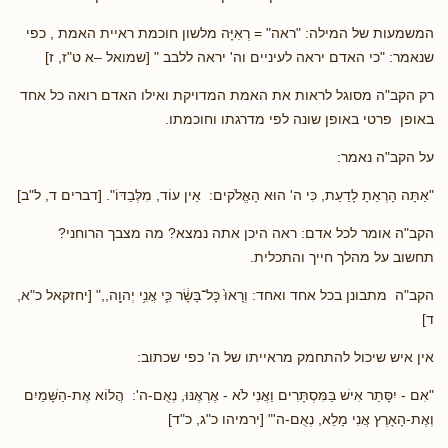
המשמעות של המילה: "ראה" = רְאִיָּה מלשון חוכמת ראיית האמת , כפי
שנאמר: "כי האדם יראה לעיניים וה' יראה ללבב " [שמואל –א ט"ז, ז]
רק הקב"ה מסוגל לראות את האמת המדויקת ואילו האדם רואה כל אחד
באופן פרטי באופן שונה לפי מדרגתו וחוכמתו.
על הקב"ה נאמר:
"אַתָּה הָרְאֵתָ לָדַעַת, כִּי ה' הוּא הָאֱלֹקים: אֵין עוֹד, מִלְּבַדּוֹ". [דברים ד, ל"ב]
הקב"ה אומר לכל אדם: ראה היכן אתה נמצא? מה מצבך הרוחני?
תחשוב על מהלך חייך והתכלית.
הקב"ה מתבונן בכל אחד ואחד: וְרָאוּ֙ כָּל־בָּשָׂ֔ר כִּ֛י אֲנִ֥י יְהוָ֖ה,," [יחזקאל כ"א,
ד]
אין איש שיכול להתחמק מראייתו של ה' כפי שכתוב:
"אִם - יִסָּתֵר אִישׁ בַּמִּסְתָּרִים וַאֲנִי לֹא - אֶרְאֶנּוּ, נְאֻם-ה': הֲלוֹא אֶת-הַשָּׁמַיִם
וְאֶת-הָאָרֶץ אֲנִי מָלֵא, נְאֻם-ה'" [ירמיהו כ"ג, כ"ד]