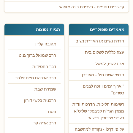
קישורים נוספים - בעריכת רינה אזולאי
מאמרים פופולריים
תגיות נפוצות
הדרת נשים או האדרת נשים
אהובה קליין
עצה כללית לשלום בית
הרב שמואל ברוך גנוט
אגוז קשיו, למשל
דבר החסידות
חדש: אשת חיל - מעודכן
הרב אברהם חיים זילבר
"יאריך ימים ויזכה לבנים
שמירת שבת
כשרים"
הרבנית בקשי דורון
רשימות הליכות, הדרכות וד"ת
ממרן הגר"ח קניבסקי שליט"א
פסח
בעניני שידוכין ונישואין
הרב אריה קרן
עַל פִּי דַרְכּוֹ - נקודה למחשבה