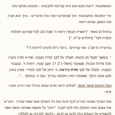
המשמעות: יראת חטא אם היא קודמת לחכמתו - חכמתו מתקיימת.
הרי החכמה מתבטאת איך שהאדם רואה את הדברים – איך הוא מבין
את המצב שהוא רואה.
בתהלים נאמר: "רֵאשִׁית חָכְמָה יִרְאַת ה' שֵׂכֶל טוֹב לְכָל עֹשֵׂיהֶם תְּהִלָּתוֹ
עֹמֶדֶת לָעַד".[תהלים קי"א, י']
באיגרת הרמב"ן: אנו קוראים , כיצד ניתן להגיע ליראת ה'?
"..וְכַאֲשֶׁר תִּנָּצֵל מִן הַכַּעַס, תַּעֲלֶה עַל לִבְּךָ מִדַּת הָעֲנָוָה, שֶׁהִיא מִדָּה טוֹבָה
מִכָּל מִדּוֹת טוֹבוֹת, שֶׁנֶּאֱמַר (משלי כ"ב ד): עֵקֶב עֲנָוָה, יִרְאַת ה'. וּבַעֲבוּר
הָעֲנָוָוה, תַּעֲלֶה עַל לִבְּךָ
מִדַּת הַיִּרְאָה,
כִּי תִתֵּן אֶל לִבְּךָ תָּמִיד: מֵאַיִן בָּאתָ,
וּלְאַן אַתָּה הוֹלֵךְ; וְשֶׁאַתָּה רִמָּה וְתוֹלֵעָה בְּחַיֶּיךָ, וְאַף כִּי בְּמוֹתָךְ....";
בעל החתם סופר אומר
: לעולם יראה אדם עצמו כאילו חציו חייב וחציו
זכאי-
אם הוסיף מצווה הכריע לכף זכות את כל העולם ואם עשה עברה - הכריע
את עצמו ואת העולם כולו לכף חובה. "ראה" כל מעשה שאתה עושה עשוי
להשפיע על העולם כולו לכאן או לכאן - כלומר לברכה או לקללה.