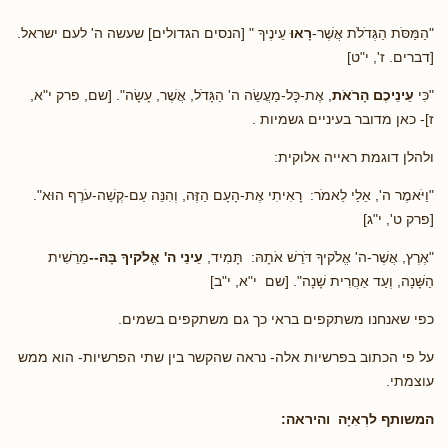
"הַמַּסֹּת הַגְּדֹלֹת אֲשֶׁר-
רָאוּ
עֵינֶיךָ " [הנסים הגדולים] שעשה ה' לעם ישראל.
[דברים. ז', י"ט]
"כִּי
עֵינֵיכֶם הָרֹאֹת
, אֶת-כָּל-מַעֲשֵׂה ה' הַגָּדֹל, אֲשֶׁר, עָשָׂה". [שם, פרק י"א,
ז]- כאן מדובר בעיניים גשמיות .
ולהלן דוגמת ראייה אלוקית:
"וַיֹּאמֶר ה', אֵלַי לֵאמֹר: רָאִיתִי אֶת-הָעָם הַזֶּה, וְהִנֵּה עַם-קְשֵׁה-עֹרֶף הוּא".
[פרק ט', י"ג]
"אֶרֶץ, אֲשֶׁר-ה' אֱלֹקיךָ דֹּרֵשׁ אֹתָהּ: תָּמִיד,
עֵינֵי ה' אֱלֹקיךָ בָּהּ--
מֵרֵשִׁית
הַשָּׁנָה, וְעַד אַחֲרִית שָׁנָה". [שם י"א, י"ב]
כפי שאנחנו משתקפים בראי כך גם משתקפים בשמים.
על פי הכתוב בפרשיות אלה- נראה שהקשר בין שתי הפרשיות- הוא ממש
עוצמתי.
המשותף ל
רְאִיָּה
והיראה: