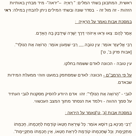
ראשית, המתבונן בשתי המלים: " רְאִיָּה –"יראה"- מיד מבחין באותיות
הזהות - זה מול זה - בסדר שונה ובשתי המילים ניתן להבחין במילה:
ראי
במסכת אבות נאמר על
הרְאִיָּה
:
אָמַר לָהֶם: צְאוּ וּרְאוּ אֵיזוֹהִי דֶּרֶךְ יְשָׁרָה שֶׁיִּדְבַּק בָּהּ הָאָדָם.
רַבִּי אֱלִיעֶזֶר אוֹמֵר: עַיִן טוֹבָה.,,,, רַבִּי שִׁמְעוֹן אוֹמֵר: הָרוֹאֶה אֶת הַנּוֹלָד".
[אבות פרק ב', ט']
עין טובה - הכוונה לאדם ששמח בחלקו.
על פי הרמב"ם -
הכוונה: לאדם שמסתפק במועט וזוהי ממעלת המידות
שבאדם.
לגבי - "הָרוֹאֶה אֶת הַנּוֹלָד": זהו אדם היודע להסיק מסקנות לגבי העתיד
על סמך ההווה - וילמד את הנסתר מתוך המצב העכשווי.
במסכת אבות [ג', ט']נאמר על היראה :
"רַבִּי חֲנִינָא בֶּן דּוֹסָא אוֹמֵר: כָּל שֶׁיִּרְאַת חֶטְאוֹ קוֹדֶמֶת לְחָכְמָתוֹ, חָכְמָתוֹ
מִתְקַיֶּמֶת; וְכָל שֶׁחָכְמָתוֹ קוֹדֶמֶת לְיִרְאַת חֶטְאוֹ, אֵין חָכְמָתוֹ מִתְקַיֶיּמֶת".