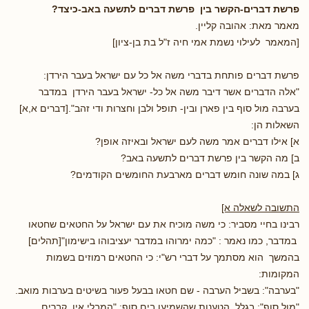
פרשת דברים-הקשר בין פרשת דברים לתשעה באב-כיצד?
מאמר מאת: אהובה קליין.
[המאמר לעילוי נשמת אמי חיה ז"ל בת בן-ציון]
פרשת דברים פותחת בדברי משה אל כל עם ישראל בעבר הירדן:
"אלה הדברים אשר דיבר משה אל כל- ישראל בעבר הירדן במדבר
בערבה מול סוף בין פארן ובין- תופל ולבן וחצרות ודי זהב".[דברים א,א]
השאלות הן:
א] אילו דברים אמר משה לעם ישראל ובאיזה אופן?
ב] מה הקשר בין פרשת דברים לתשעה באב?
ג] במה שונה חומש דברים מארבעת החומשים הקודמים?
התשובה לשאלה א]
רבינו בחיי מסביר: כי משה מוכיח את עם ישראל על החטאים שחטאו
במדבר, כמו נאמר : "כמה ימרוהו במדבר יעציבוהו בישימון"[תהלים]
בהמשך הוא מסתמך על דברי רש"י: כי החטאים רמוזים בשמות
המקומות:
"בערבה": בשביל הערבה - שם חטאו בבעל פעור בשיטים בערבות מואב.
"מול סוף": בגלל הטענות שהשמיעו בים סוף: "המבלי אין קברים