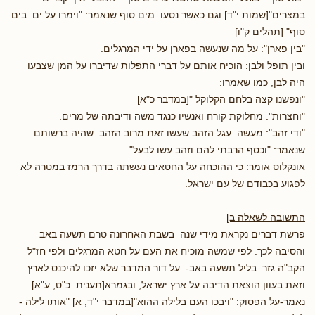
במצרים"[שמות י"ד] וגם כאשר נסעו מים סוף שנאמר: "וימרו על ים בים
סוף" [תהלים ק"ו]
"בין פארן": על מה שנעשה בפארן על ידי המרגלים.
ובין תופל ולבן: הוכיח אותם על דברי התפלות שדיברו על המן שצבעו
היה לבן, כמו שאמרו:
"ונפשנו קצה בלחם הקלוקל "[במדבר כ"א]
"וחצרות": מחלוקת קורח ואנשיו כנגד משה ודיבתה של מרים.
"ודי זהב": מעשה עגל הזהב שעשו זאת מרוב הזהב שהיה ברשותם.
שנאמר: "וכסף הרבתי להם וזהב עשו לבעל".
אונקלוס אומר: כי ההוכחה על החטאים נעשתה בדרך הרמז במטרה לא
לפגוע בכבודם של עם ישראל.
התשובה לשאלה ב]
פרשת דברים נקראת מידי שנה בשבת האחרונה טרם תשעה באב
והסיבה לכך: לפי שמשה מוכיח את העם על חטא המרגלים ולפי חז"ל
הקב"ה גזר בליל תשעה באב- על דור המדבר שלא יזכו להיכנס לארץ –
וזאת בעוון הוצאת הדיבה על ארץ ישראל, ובגמרא[תענית כ"ט, ע"א]
נאמר-על הפסוק: "ויבכו העם בלילה ההוא"[במדבר י"ד, א] "אותו לילה -