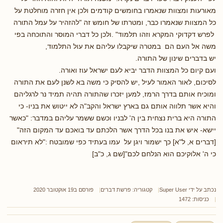
מאורעות ומצוות שנאמרו בחומשים קודמים ולכן אין חזרה מוחלטת על
כל המצוות שנאמרו כבר, ומטרתו של חומש זה "להזהיר על עמל התורה
לפרש דקדוקי המקרא וזהו תלמוד" .ולכן כל דברי המוסר והתוכחה בפי
משה אל העם הם במטרה שיקבלו עליהם את עול התלמוד,
יש בדברים שינון של התורה.
ועם קיום כל המצוות הדבר יביא לעם ישראל עוז ואורה.
לסיכום, לאור האמור לעיל ,יש להסיק כי משה בא לשנן לעם את התורה
ומוכיח אותם בדרך הרמז, למען יזכרו שהתורה תהיה תמיד נר לרגליהם
והיא אשר תלווה אותם גם בארץ ישראל והקב"ה לא ייטוש את בניו- כי
התורה היא ברית נצחית בין ה' לבניו וכשם ששמר עליהם במדבר: "כאשר
יישא- איש את בנו בכל הדרך אשר הלכתם עד בואכם עד המקום הזה"
[דברים א, ל"א] כך ישמור ויגן על עמו בעתיד כפי שמובטח :"לא תיראום
כי ה' אלוקיכם הוא הנלחם לכם"[שם ג, כ"ב]
נכתב על ידי
Super User
קטגוריה:
פרשת דברים
פורסם ב19 אוקטובר 2020
כניסות: 1472