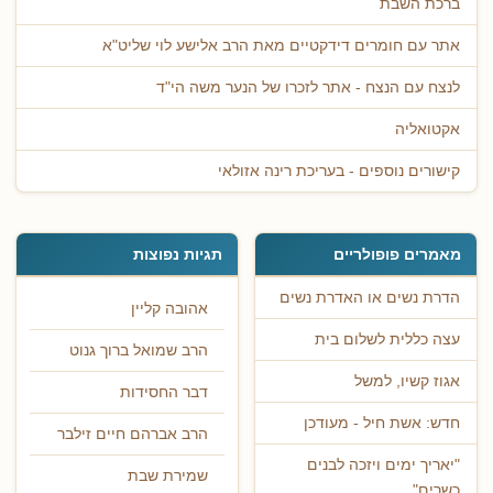
ברכת השבת
אתר עם חומרים דידקטיים מאת הרב אלישע לוי שליט"א
לנצח עם הנצח - אתר לזכרו של הנער משה הי"ד
אקטואליה
קישורים נוספים - בעריכת רינה אזולאי
מאמרים פופולריים
תגיות נפוצות
הדרת נשים או האדרת נשים
אהובה קליין
עצה כללית לשלום בית
הרב שמואל ברוך גנוט
אגוז קשיו, למשל
דבר החסידות
חדש: אשת חיל - מעודכן
הרב אברהם חיים זילבר
"יאריך ימים ויזכה לבנים
שמירת שבת
כשרים"