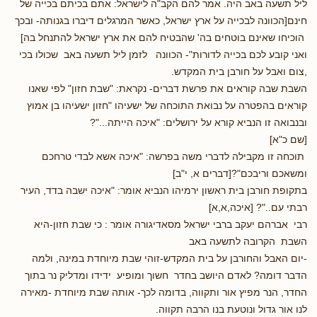
ליל תשעה באב היה. אמר להם הקב"ה לישראל: אתם בכיתם בכייה של
חינם[הכוונה לבכייה על ארץ ישראל, כאשר המרגלים דיברו בגנותה- ובכך
הוכיחו שאינם בוטחים בה' שהבטיח להם את ארץ ישראל להתנחל בה]
ואני קובע לכם בכייה לדורות"- הכוונה לזמן ליל תשעה באב שכולו בכי
,צום ואבל על חורבן בית המקדש.
השבת שבה קוראים את פרשת דברים- נקראת: "שבת חזון" לפי שאנו
קוראים בהפטרה על נבואת התוכחה של ישעיהו "חזון ישעיהו בן אמוץ
ובנבואה זו הנביא קורא על ירושלים: "איכה הייתה..."?
[שם כ"א]
תוכחה זו מקבילה לדברי משה בפרשה: "איכה אשא לבדי טרחכם
ומשאכם וריבכם"?[דברים א, י"ב]
בתקופת חורבן בית ראשון ירמיהו הנביא אומר: "איכה ישבה בדד, העיר
רבתי עם.."? [איכה,א,א]
רבי אברהם יעקב ברבי ישראל מסאדיגורה אומר : כי שבת חזון-היא
השבת הקרובה לתשעה באב
-יום האבל והחורבן על בית המקדש-זוהי שבת מיוחדת במינה, ולמה
הדבר דומה? לאדם היושב בחדר חשוך ומופיע ידידו ומדליק נר בתוך
החדר, הנר מפיץ אור ותקווה, בדומה לכך- אותה שבת מיוחדת -מאירה
לנו אור גדול ונוטעת בנו הרבה תקווה.