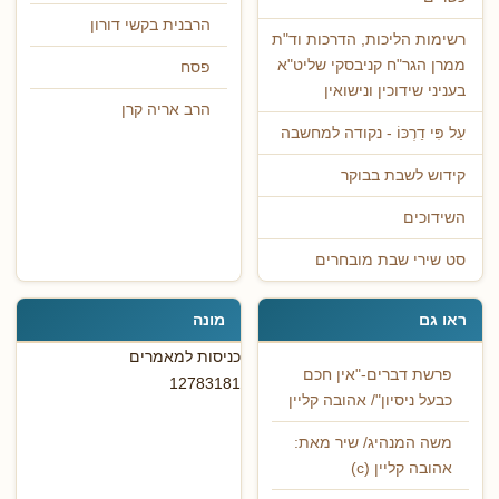
הרבנית בקשי דורון
רשימות הליכות, הדרכות וד"ת
ממרן הגר"ח קניבסקי שליט"א
פסח
בעניני שידוכין ונישואין
הרב אריה קרן
עַל פִּי דַרְכּוֹ - נקודה למחשבה
קידוש לשבת בבוקר
השידוכים
סט שירי שבת מובחרים
ראו גם
מונה
כניסות למאמרים
פרשת דברים-"אין חכם
12783181
כבעל ניסיון"/ אהובה קליין
משה המנהיג/ שיר מאת:
אהובה קליין (c)