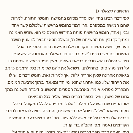
התשובה לשאלה ג]
לפי דברי רבינו בחיי ישנו סדר מסוים בחמישה חומשי התורה. למרות
שהם חמישה במספרם ,הרי רמוז בחומש בראשית שלכולם קשר אחד
ובניין אחד, חומש בראשית פותח בחידוש העולם כי הוא שורש האמונה
ומתוך כך נבין את ההשגחה של ה', ובשלב הבא יתבאר לנו עניין השכר
והעונש, ונושא המצוות -ונקודות אלו מופיעות ביתר הספרים. אבל
המיוחד בחומש דברים "שמדבר בסופו בגאולה האחרונה שהיא עניין
חידוש העולם והוא תכלית בריאת העולם, מעין ספר בראשית שפתח בו
על דרך נעוץ סופן בתחילתן...וישראל אין להם שלימות בכל הזמנים כי אם
בגאולה אחרונה שאין אחריה גלות" אך למרות זאת, חומש דברים יש לו
את הייחוד שלו, כמו אתרוג שהוא מיוחד ומאוגד בתוך ארבעת המינים.
המהר"ל מפראג אומר: בארבעת הספרים הראשונים דיברה השכינה מתך
גרונו של משה, ואילו בספר דברים משה שליח ככל הנביאים.
אור החיים שם דגש על המילה: "אלה" ומתייחס לכלל המקובל: כי כל
מקום שנאמר "אלה"- פוסל את הראשונים, והתורה רוצה להראות לנו: כי
דברים אלו נאמרו על ידי משה ללא ציווי מה' בעוד שארבעת החומשים
הקודמים נאמרו מפי הקב"ה בדייקנות.
לפי העמק דבר: ספר דברים נקרא: "משנה תורה" היות והוא חוזר על