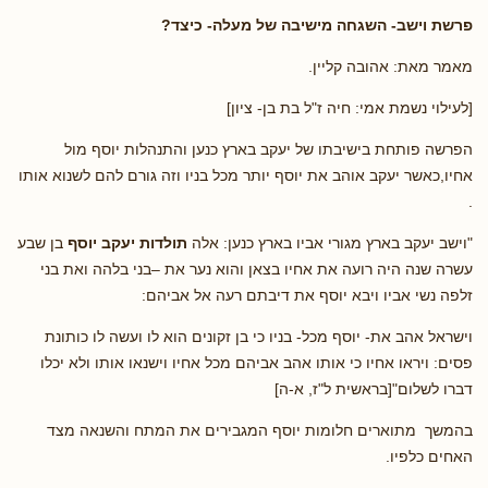
פרשת וישב- השגחה מישיבה של מעלה- כיצד?
מאמר מאת: אהובה קליין.
[לעילוי נשמת אמי: חיה ז"ל בת בן- ציון]
הפרשה פותחת בישיבתו של יעקב בארץ כנען והתנהלות יוסף מול
אחיו,כאשר יעקב אוהב את יוסף יותר מכל בניו וזה גורם להם לשנוא אותו
.
"וישב יעקב בארץ מגורי אביו בארץ כנען: אלה
תולדות יעקב יוסף
בן שבע
עשרה שנה היה רועה את אחיו בצאן והוא נער את –בני בלהה ואת בני
זלפה נשי אביו ויבא יוסף את דיבתם רעה אל אביהם:
וישראל אהב את- יוסף מכל- בניו כי בן זקונים הוא לו ועשה לו כותונת
פסים: ויראו אחיו כי אותו אהב אביהם מכל אחיו וישנאו אותו ולא יכלו
דברו לשלום"[בראשית ל"ז, א-ה]
בהמשך מתוארים חלומות יוסף המגבירים את המתח והשנאה מצד
האחים כלפיו.