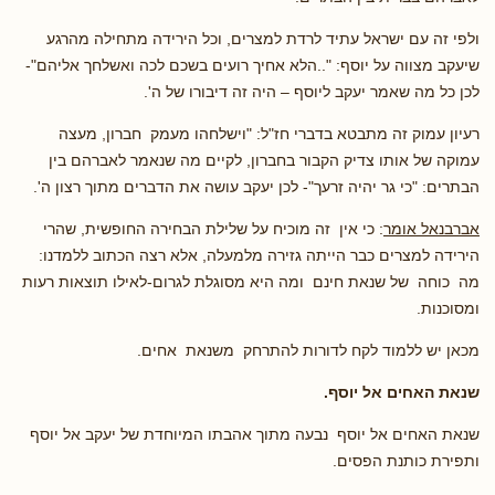
ולפי זה עם ישראל עתיד לרדת למצרים, וכל הירידה מתחילה מהרגע
שיעקב מצווה על יוסף: "..הלא אחיך רועים בשכם לכה ואשלחך אליהם"-
לכן כל מה שאמר יעקב ליוסף – היה זה דיבורו של ה'.
רעיון עמוק זה מתבטא בדברי חז"ל: "וישלחהו מעמק חברון, מעצה
עמוקה של אותו צדיק הקבור בחברון, לקיים מה שנאמר לאברהם בין
הבתרים: "כי גר יהיה זרעך"- לכן יעקב עושה את הדברים מתוך רצון ה'.
אברבנאל אומר
: כי אין זה מוכיח על שלילת הבחירה החופשית, שהרי
הירידה למצרים כבר הייתה גזירה מלמעלה, אלא רצה הכתוב ללמדנו:
מה כוחה של שנאת חינם ומה היא מסוגלת לגרום-לאילו תוצאות רעות
ומסוכנות.
מכאן יש ללמוד לקח לדורות להתרחק משנאת אחים.
שנאת האחים אל יוסף.
שנאת האחים אל יוסף נבעה מתוך אהבתו המיוחדת של יעקב אל יוסף
ותפירת כותנת הפסים.