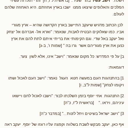
וישלח:
"וישב
עשיו
בהר שעיר.."[בראשית ל"ו, ח] והרי תולדות עשיו-
המלכים והאלופים שיצאו ממנו ישבו בארץ אחוזתם. היא האחוזה שלהם
לעולם.
לכן הכתוב מדגיש שיעקב התיישב בארץ הקדושה שהיא – ארץ מגורי
אביו. כמו שאלוקים הבטיח לאבות, שנאמר: "וארא אל- אברהם אל יצחק
ואל יעקב באל שדי. וגם הקימותי את בריתי איתם לתת להם את ארץ
כנען את ארץ מגוריהם אשר גרו בה " [שמות ו', ב-ג]
ב] על פי המדרש: כל מקום שנאמר: "וישב" אינו, אלא לשון צער.
דוגמאות:
1] בהתנהגות העם במעשה חטא העגל נאמר: "וישב העם לאכול ושתו
ויקומו לצחק" [שמות ל"ב, ו]
2] התנהגות אחי יוסף בזמן השלכתו לבור: "וישבו לאכול לחם ויישאו
עיניהם, ויראו.." [בראשית ל"ז, כ"ה]
3] "וישב ישראל בשיטים ויחל לזנות .." [במדבר כ"ה]
אף כאן, יעקב מבקש לשבת בשלווה וקפצה עליו רוגזו של יוסף. יעקב ראה