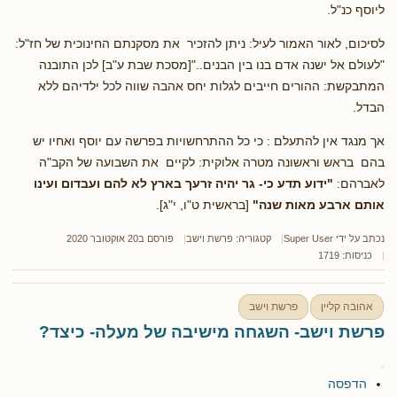
ליוסף כנ"ל.
לסיכום, לאור האמור לעיל: ניתן להזכיר את מסקנתם החינוכית של חז"ל:
"לעולם אל ישנה אדם בנו בין הבנים.."[מסכת שבת ע"ב] לכן התובנה
המתבקשת: ההורים חייבים לגלות יחס אהבה שווה לכל ילדיהם ללא
הבדל.
אך מנגד אין להתעלם : כי כל ההתרחשויות בפרשה עם יוסף ואחיו יש
בהם בראש וראשונה מטרה אלוקית: לקיים את השבועה של הקב"ה
לאברהם:
"ידוע תדע כי- גר יהיה זרעך בארץ לא להם ועבדום ועינו
אותם ארבע מאות שנה"
[בראשית ט"ו, י"ג].
נכתב על ידי
Super User
קטגוריה:
פרשת וישב
פורסם ב20 אוקטובר 2020
כניסות: 1719
אהובה קליין
פרשת וישב
פרשת וישב- השגחה מישיבה של מעלה- כיצד?
הדפסה