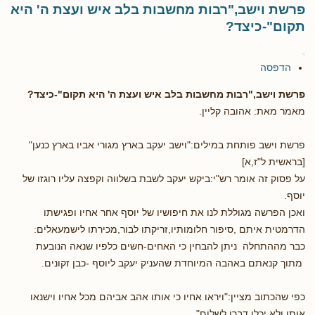
פרשת וישב,"רבות מחשבות בלב איש ועצת ה' היא
תקום"-כיצד?
הדפסה
פרשת וישב,"רבות מחשבות בלב איש ועצת ה' היא תקום"-כיצד?
מאמר מאת: אהובה קליין.
פרשת וישב פותחת במילים:"וישב יעקב בארץ מגורי אביו בארץ כנען"
[בראשית ל"ז,א]
על פסוק זה אומר רש"י:ביקש יעקב לשבת בשלווה וקפצה עליו רוגזו של
יוסף.
ואכן הפרשה מגוללת לנו את חיפושיו של יוסף אחר אחיו ופגישתו
הדרמטית איתם ,סיפור חלומותיו,זריקתו לבור,מכירתו לישמעאלים:
כבר מההתחלה ניתן להבחין כי האחים-חשים כלפיו שנאה הנובעת
מתוך קנאתם באהבה המיוחדת שהעניק יעקב ליוסף -כבן זקונים.
כפי שהכתוב מציין:"ויראו אחיו כי אותו אהב אביהם מכל אחיו וישנאו
אותו ולא יכלו דברו לשלום".