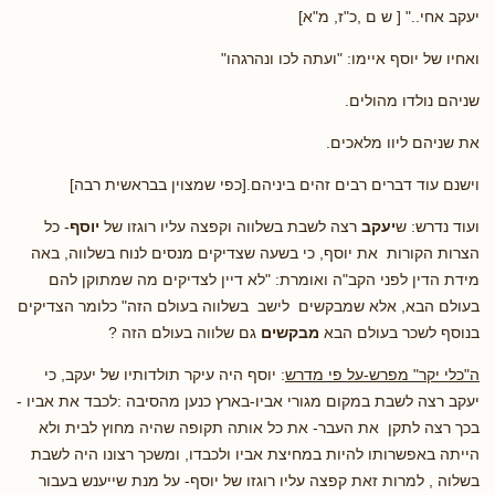
יעקב אחי.." [ ש ם ,כ"ז, מ"א]
ואחיו של יוסף איימו: "ועתה לכו ונהרגהו"
שניהם נולדו מהולים.
את שניהם ליוו מלאכים.
וישנם עוד דברים רבים זהים ביניהם.[כפי שמצוין בבראשית רבה]
ועוד נדרש: ש
יעקב
רצה לשבת בשלווה וקפצה עליו רוגזו של
יוסף
- כל
הצרות הקורות את יוסף, כי בשעה שצדיקים מנסים לנוח בשלווה, באה
מידת הדין לפני הקב"ה ואומרת: "לא דיין לצדיקים מה שמתוקן להם
בעולם הבא, אלא שמבקשים לישב בשלווה בעולם הזה" כלומר הצדיקים
בנוסף לשכר בעולם הבא
מבקשים
גם שלווה בעולם הזה ?
ה"כלי יקר" מפרש-על פי מדרש
: יוסף היה עיקר תולדותיו של יעקב, כי
יעקב רצה לשבת במקום מגורי אביו-בארץ כנען מהסיבה :לכבד את אביו -
בכך רצה לתקן את העבר- את כל אותה תקופה שהיה מחוץ לבית ולא
הייתה באפשרותו להיות במחיצת אביו ולכבדו, ומשכך רצונו היה לשבת
בשלוה , למרות זאת קפצה עליו רוגזו של יוסף- על מנת שייענש בעבור