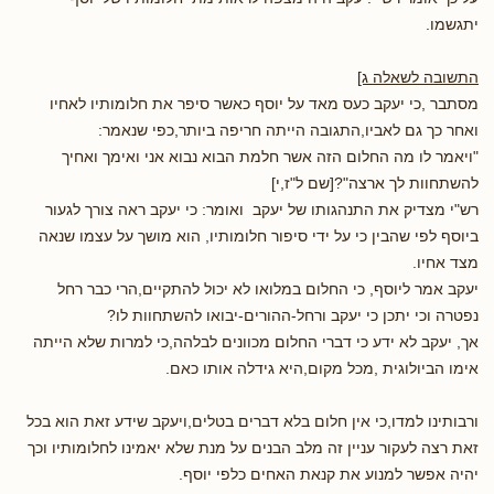
יתגשמו.
התשובה לשאלה ג]
מסתבר ,כי יעקב כעס מאד על יוסף כאשר סיפר את חלומותיו לאחיו
ואחר כך גם לאביו,התגובה הייתה חריפה ביותר,כפי שנאמר:
"ויאמר לו מה החלום הזה אשר חלמת הבוא נבוא אני ואימך ואחיך
להשתחוות לך ארצה"?[שם ל"ז,י]
רש"י מצדיק את התנהגותו של יעקב ואומר: כי יעקב ראה צורך לגעור
ביוסף לפי שהבין כי על ידי סיפור חלומותיו, הוא מושך על עצמו שנאה
מצד אחיו.
יעקב אמר ליוסף, כי החלום במלואו לא יכול להתקיים,הרי כבר רחל
נפטרה וכי יתכן כי יעקב ורחל-ההורים-יבואו להשתחוות לו?
אך, יעקב לא ידע כי דברי החלום מכוונים לבלהה,כי למרות שלא הייתה
אימו הביולוגית ,מכל מקום,היא גידלה אותו כאם.
ורבותינו למדו,כי אין חלום בלא דברים בטלים,ויעקב שידע זאת הוא בכל
זאת רצה לעקור עניין זה מלב הבנים על מנת שלא יאמינו לחלומותיו וכך
יהיה אפשר למנוע את קנאת האחים כלפי יוסף.