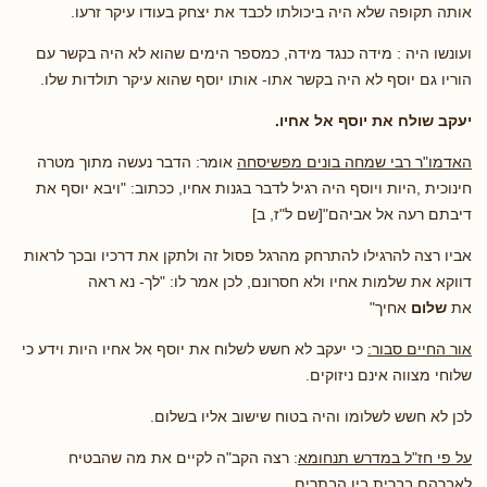
אותה תקופה שלא היה ביכולתו לכבד את יצחק בעודו עיקר זרעו.
ועונשו היה : מידה כנגד מידה, כמספר הימים שהוא לא היה בקשר עם
הוריו גם יוסף לא היה בקשר אתו- אותו יוסף שהוא עיקר תולדות שלו.
יעקב שולח את יוסף אל אחיו.
האדמו"ר רבי שמחה בונים מפשיסחה
אומר: הדבר נעשה מתוך מטרה
חינוכית ,היות ויוסף היה רגיל לדבר בגנות אחיו, ככתוב: "ויבא יוסף את
דיבתם רעה אל אביהם"[שם ל"ז, ב]
אביו רצה להרגילו להתרחק מהרגל פסול זה ולתקן את דרכיו ובכך לראות
דווקא את שלמות אחיו ולא חסרונם, לכן אמר לו: "לך- נא ראה
את
שלום
אחיך"
אור החיים סבור:
כי יעקב לא חשש לשלוח את יוסף אל אחיו היות וידע כי
שלוחי מצווה אינם ניזוקים.
לכן לא חשש לשלומו והיה בטוח שישוב אליו בשלום.
על פי חז"ל במדרש תנחומא
: רצה הקב"ה לקיים את מה שהבטיח
לאברהם בברית בין הבתרים.