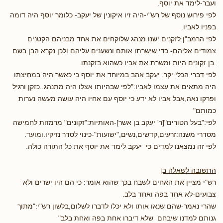
ועבר-לימד את יוסף.
לפי פירוש נוסף של רש"י-היה זיו איקונין של יעקב- כלומר יוסף היה דומה
בפניו לאביו.
לפי הרמב"ן:לזקנים ישנו מנהג שלוקחים את אחד מבניהם הקטנים
צמודים אליהם- כדי שישרתו אותם ונשענים עליהם ולכן נקרא הבן בשם
:בן זקונים היות ומשרת את אביו כשהוא בזקנתו.
לפי דברי הכלי יקר: יעקב אהב במיוחד את יוסף כי כאשר היה במחיצתו
היה מתאים את עצמו לאביו:"לפי שבהיותו אצלו היה מתנהג..כזקן ורגיל
ופרקו נאה,אבל אביו לא ידע כי יוסף עם אחיו היה עושה מעשה נערות
כמותם"
לפי:"בעל הטורים"[ר' יעקב בן אשר]-האותיות:"זקונים" מרמזות לחמישה
מסדרי משנה:זרעים,קדשים,נשים,"ישועות"-כינוי לסדר נזיקיו.ומועד.
לפי זה נמצאנו למדים כי יעקב לימד את יוסף את כל התורה כולה.
התשובה לשאלה ב]
רש"י מציין את האחים לשבח בכך שהוא אומר: כי הם היו ישרים ולא
צבועים-לא אחד בפה ואחד בלב.
שהרי נאמר-שהם שנאו אותו ולא יכלו לדברו לשלום,בלשון רש"י:"מתוך
גנותם למדנו שיבחם שלא דיברו אחת בפה ואחת בלב"