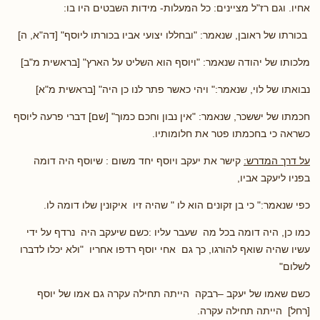
אחיו. וגם רז"ל מציינים: כל המעלות- מידות השבטים היו בו:
בכורתו של ראובן, שנאמר: "ובחללו יצועי אביו בכורתו ליוסף" [דה"א, ה]
מלכותו של יהודה שנאמר: "ויוסף הוא השליט על הארץ" [בראשית מ"ב]
נבואתו של לוי, שנאמר:" ויהי כאשר פתר לנו כן היה" [בראשית מ"א]
חכמתו של יששכר, שנאמר: "אין נבון וחכם כמוך" [שם] דברי פרעה ליוסף
כשראה כי בחכמתו פטר את חלומותיו.
על דרך המדרש:
קישר את יעקב ויוסף יחד משום : שיוסף היה דומה
בפניו ליעקב אביו,
כפי שנאמר:" כי בן זקונים הוא לו " שהיה זיו איקונין שלו דומה לו.
כמו כן, היה דומה בכל מה שעבר עליו :כשם שיעקב היה נרדף על ידי
עשיו שהיה שואף להורגו, כך גם אחי יוסף רדפו אחריו "ולא יכלו לדברו
לשלום"
כשם שאמו של יעקב –רבקה הייתה תחילה עקרה גם אמו של יוסף
[רחל] הייתה תחילה עקרה.