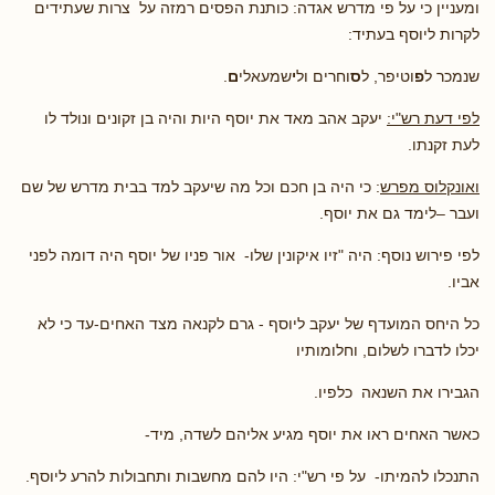
ומעניין כי על פי מדרש אגדה: כותנת הפסים רמזה על צרות שעתידים
לקרות ליוסף בעתיד:
שנמכר ל
פ
וטיפר, ל
ס
וחרים ול
י
שמעאלי
ם
.
לפי דעת רש"י:
יעקב אהב מאד את יוסף היות והיה בן זקונים ונולד לו
לעת זקנתו.
ואונקלוס מפרש
: כי היה בן חכם וכל מה שיעקב למד בבית מדרש של שם
ועבר –לימד גם את יוסף.
לפי פירוש נוסף: היה "זיו איקונין שלו- אור פניו של יוסף היה דומה לפני
אביו.
כל היחס המועדף של יעקב ליוסף - גרם לקנאה מצד האחים-עד כי לא
יכלו לדברו לשלום, וחלומותיו
הגבירו את השנאה כלפיו.
כאשר האחים ראו את יוסף מגיע אליהם לשדה, מיד-
התנכלו להמיתו- על פי רש"י: היו להם מחשבות ותחבולות להרע ליוסף.