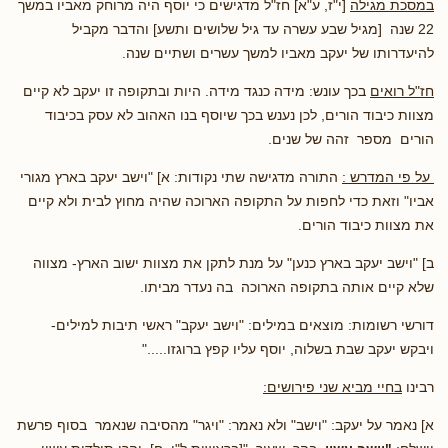
במסכת מגילה
[י"ז, ע"א] חז"ל מדגישים כי יוסף היה מרוחק מאביו במשך
22 שנה [מגיל שבע עשרה עד גיל שלושים ותשע] והדבר מקביל
להיעדרותו של יעקב מאביו למשך עשרים ושתיים שנה.
חז"ל רואים
בכך עונש: מידה כנגד מידה. היות ובתקופה זו יעקב לא קיים
מצוות כיבוד הורים, לכן נענש בכך שיוסף בנו האהוב לא עסק בכיבוד
הורים מספר זהה של שנים.
על פי המדרש :
התורה מדגישה שתי נקודות: א] "וישב יעקב בארץ מגורי
אביו" וזאת כדי לחפות על התקופה הארוכה שהיה מחוץ לבית ולא קיים
את מצוות כיבוד הורים.
ב] "וישב יעקב בארץ כנען" על מנת לתקן את מצוות ישוב הארץ- מצווה
שלא קיים אותה בתקופה הארוכה בה נעדר מביתו.
דורשי רשומות: מוצאים במילים: "וישב יעקב" ראשי תיבות למילים-
ויבקש יעקב שבת בשלוה, יוסף עליו קפץ ברוגזו....."
רבינו
בחיי מביא שני פירושים:
א] נאמר על יעקב: "וישב" ולא נאמר: "ויגר" מהסיבה שנאמר בסוף פרשת