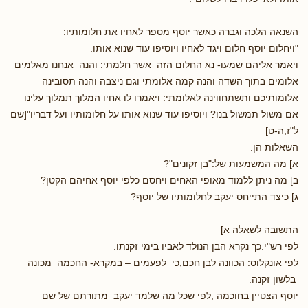
השנאה הלכה וגברה כאשר יוסף מספר לאחיו את חלומותיו:
"ויחלום יוסף חלום ויגד לאחיו ויוסיפו עוד שנוא אותו:
ויאמר אליהם שמעו- נא החלום הזה אשר חלמתי: והנה אנחנו מאלמים
אלומים בתוך השדה והנה קמה אלומתי וגם ניצבה והנה תסובינה
אלומותיכם ותשתחווינה לאלומתי: ויאמרו לו אחיו המלוך תמלוך עלינו
אם משול תמשול בנו? ויוסיפו עוד שנוא אותו על חלומותיו ועל דבריו"[שם
ל"ז,ה-ט]
השאלות הן:
א] מה המשמעות של:"בן זקונים"?
ב] מה ניתן ללמוד מאופי האחים ויחסם כלפי יוסף אחיהם הקטן?
ג] כיצד התייחס יעקב לחלומותיו של יוסף?
התשובה לשאלה א]
לפי רש"י:כך נקרא הבן הנולד לאביו בימי זקנתו.
לפי אונקלוס: הכוונה לבן חכם,כי לפעמים – במקרא- החכמה מכונה
בלשון זקנה.
יוסף הצטיין בחוכמה ,לפי שכל מה שלמד יעקב מתורתם של שם