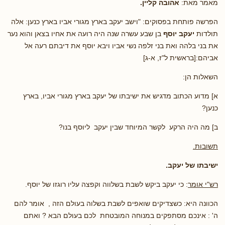
מאמר מאת:
אהובה קליין.
הפרשה פותחת בפסוקים: "וישב יעקב בארץ מגורי אביו בארץ כנען: אלה
תולדות
יעקב יוסף
בן שבע עשרה שנה היה רועה את אחיו בצאן והוא נער
את בני בלהה ואת בני זלפה נשי אביו ויבא יוסף את דיבתם רעה אל
אביהם:[בראשית ל"ז, א-ג]
השאלות הן:
א] מדוע הכתוב מדגיש את ישיבתו של יעקב בארץ מגורי אביו, בארץ
כנען?
ב] מה היה הרקע לקשר המיוחד שבין יעקב ליוסף בנו?
תשובות.
ישיבתו של יעקב.
רש"י אומר
: כי יעקב ביקש לשבת בשלווה וקפצה עליו רוגזו של יוסף.
הכוונה היא: כשצדיקים שואפים לשבת בשלוה בעולם הזה , אומר להם
ה' : אינכם מסתפקים במנוחה המובטחת לכם בעולם הבא ? ואתם