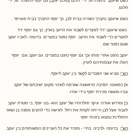
כשם שיעקב נתעלה על ידי חלום [סולם יעקב] גם יוסף התעלה על ידי
חלום.
כשם שיעקב נתברך כשהיה בבית לבן, כך יוסף התברך בבית פוטיפר.
כשם שיעקב ירד למצרים לשבור את הרעב בארץ, כך גם יוסף ירד
למצרים כדי לשבור את הרעב. יוסף נפטר במצרים בדומה- לאביו יעקב
שגם נפטר שם.
יעקב נחנט אחרי מותו וכך גם יוסף נחנט במצרים. גם יעקב וגם יוסף
העלו את עצמותיהם לארץ..
רש"י
מביא שני הסברים לקשר בין יעקב ליוסף:
א] כפשוטו: הסיבה הראשונה שגרמה לשינוי מקום ישיבתם של יעקב
ובניו-מעשה מכירת יוסף בידי אחיו.
ב] ומדרש אגדה: עיקר תולדותיו של יעקב הוא- בנו יוסף ,כי מטרת יעקב
לעבוד אצל לבן הייתה לקחת את רחל לאישה כדי להקים ממנה בן ושאר
התולדות נמצאו בזכות יוסף.
רש"י
בדומה -לרבינו בחיי - מזכיר את כל העניינים המשותפים בין יעקב