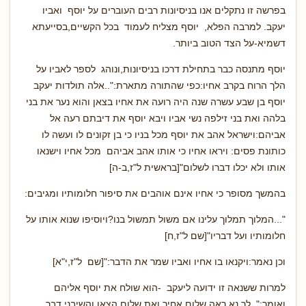
בפרשה זו נתקלים אנו בניסיונות רבים העוברים על יוסף ואביו
יעקב. למרבה הפלא, יוסף מצליח לעמוד בכל הקשיים,בסייעתא
דשמיא-על הצד הטוב ביותר.
יוסף מתנסה כבר בתחילת דרכו בניסיונות,ונוהג לספר לאביו על
הלך הרוח בקרב אחיו:כפי שהתורה מתארת:"..אלה תולדות יעקב
יוסף בן שבע עשרה שנה היה רועה את אחיו בצאן והוא נער את בני
בלהה ואת בני זילפה נשי אביו ויבא יוסף את דיבתם רעה אל
אביהם:וישראל אהב את יוסף מכל בניו כי בן זקונים לו ועשה לו
כותונת פסים: ויראו אחיו כי אותו אהב אביהם מכל אחיו וישנאו
אותו ולא יכלו דברו לשלום"[בראשית ל"ז,ב-ה]
בהמשך מסופר כי אחיו אינם אוהבים את סיפור חלומותיו ומגיבים:
"...המלוך תמלוך עלינו אם משול תמשול בנו?ויוסיפו שנוא אותו על
חלומותיו ועל דבריו"[שם ל"ז,ח]
וכן נאמר:ויקנאו בו אחיו ואביו שמר את הדבר:"[שם ל"ז,י"א]
למרות ששנאה זו ידועה ליעקב -הוא שולח את יוסף אליהם
ואומר:"..לך נא ראה שלום אחיך ואת שלום הצאן והשיבני דבר