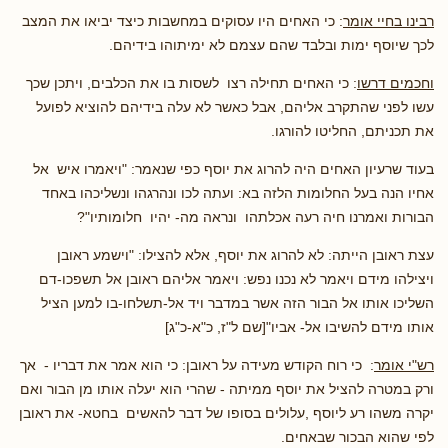
רבינו בחיי אומר
: כי האחים היו עסוקים במחשבות כיצד יביאו את המצב
לכך שיוסף ימות ובלבד שהם עצמם לא ימיתוהו בידיהם.
וחכמים דרשו
: כי האחים תחילה רצו לשסות בו את הכלבים, ויתכן שכך
עשו לפני שהתקרב אליהם, אבל כאשר לא עלה בידיהם להוציא לפועל
את תכניתם, החליטו להורגו.
בעוד שרעיון האחים היה להרוג את יוסף כפי שנאמר: "ויאמרו איש אל
אחיו הנה בעל החלומות הלזה בא: ועתה לכו ונהרגהו ונשליכהו באחד
הבורות ואמרנו חיה רעה אכלתהו ונראה מה- יהיו חלומותיו"?
עצת ראובן הייתה: לא להרוג את יוסף, אלא להצילו: "וישמע ראובן
ויצילהו מידם ויאמר לא נכנו נפש: ויאמר אליהם ראובן אל תשפכו-דם
השליכו אותו אל הבור הזה אשר במדבר ויד אל-תשלחו-בו למען הציל
אותו מידם להשיבו אל- אביו"[שם ל"ז, כ"א-כ"ג]
רש"י אומר
: כי רוח הקודש מעידה על ראובן: כי הוא אמר את דבריו - אך
ורק במטרה להציל את יוסף ממיתה - שהרי הוא יעלה אותו מן הבור ואם
יקרה משהו רע ליוסף ,עלולים בסופו של דבר להאשים בחטא- את ראובן
לפי שהוא הבכור שבאחים.