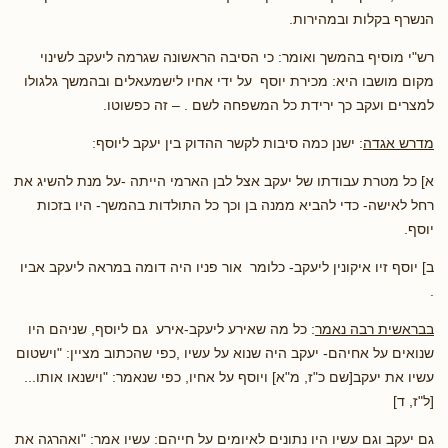
הנשרף בקלות ובמהירות.
רש"י מוסיף בהמשך ואומר: כי הסיבה הראשונה שגרמה ליעקב לשינוי
מקום מושבו היא: מכירת יוסף על ידי אחיו לישמעאלים ובהמשך גלגולו
למצרים ועקב כך ירידת כל המשפחה לשם . – זה כפשוטו.
מדרש אגדה
: ישנן כמה סיבות לקשר ההדוק בין יעקב ליוסף:
א] כל מטרת עבודתו של יעקב אצל לבן הארמי הייתה -על מנת להשיג את
רחל לאישה- כדי להביא ממנה בן וכך כל התולדות בהמשך- היו בזכות
יוסף.
ב] יוסף זיו איקונין ליעקב- כלומר אור פניו היה דומה במראה ליעקב אביו
.
בבראשית רבה נאמר
: כל מה שאירע ליעקב-אירע גם ליוסף, שניהם היו
שנואים על אחיהם- יעקב היה שנוא על עשיו ,כפי שהכתוב מציין: "וישטום
עשיו את יעקב[שם כ"ז, מ"א] ויוסף על אחיו, כפי שנאמר: "וישנאו אותו...
[ל"ז, ד]
גם יעקב וגם עשיו היו נתונים לאיומים על חייהם: עשיו אמר: "ואהרגה את