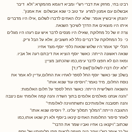
רבינו בחי, מחזק את דברי רש"י ומביא דוגמא מהמקרא:"ולא דיבר
אבשלום עם אמנון למרע עד טוב כי שנא אבשלום את אמנון".
יהונתן אייבשיץ אומר: שלא יכלו האחים לדברו לשלום ,אילו היו מדברים
איתו היו מוצאים את הדרך לשיכוך השנאה.
צרה זו של כל מחלוקת ,שאילו היו מנסים לדבר איש עם רעהו היו מגלים
כי כל המחלוקת על דברים כלל לא חשובים, אלא על הבל וריק.
הכלי יקר אומר:היו שלוש שנאות כלפי יוסף-מצד אחיו:
שנאה ראשונה הייתה: כאשר יוסף הוציא את דיבתם רעה אל אביו.
ומאז הם לא חפצו לדבר עימו,כמו שהכתוב מציין:
"ולא יכלו דברו לשלום"[שם ל"ז,ד]
בשלב שני כאשר יוסף החל לספר לאחיו את החלום,עדיין לא אמר את
נוסח החלום, מיד נאמר:"ויוסיפו עוד שנוא אותו"
והשנאה השלישית הייתה: כאשר החל לספר על חלום האלומות:
"והנה אנחנו מאלמים אלומים בתוך השדה והנה קמה אלומתי וגם ניצבה
והנה תסובנה אלומותיכם ותשתחווינה לאלומתי"
התגובה הייתה:"המלוך תמלוך עלינו..? ויוסיפו שנוא אותו"
לאחר סיפור החלומות האחים קינאו ביוסף ולא רק שנאו אותו,כמו
שכתוב:"ויקנאו בו אחיו ואביו שמר את הדבר"
על כך אומר רש"י:יעקב היה מצפה לראות מתי חלומותיו של יוסף