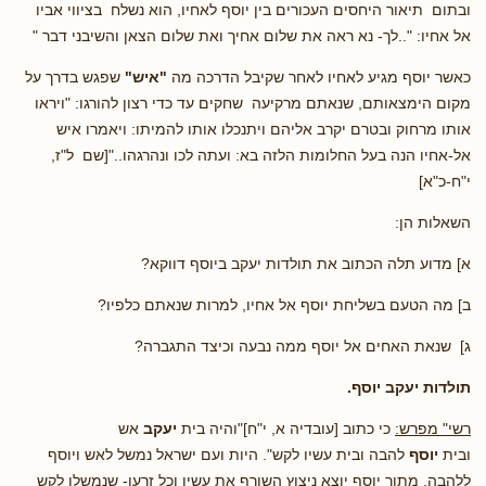
ובתום תיאור היחסים העכורים בין יוסף לאחיו, הוא נשלח בציווי אביו
אל אחיו: "..לך- נא ראה את שלום אחיך ואת שלום הצאן והשיבני דבר "
כאשר יוסף מגיע לאחיו לאחר שקיבל הדרכה מה
"איש"
שפגש בדרך על
מקום הימצאותם, שנאתם מרקיעה שחקים עד כדי רצון להורגו: "ויראו
אותו מרחוק ובטרם יקרב אליהם ויתנכלו אותו להמיתו: ויאמרו איש
אל-אחיו הנה בעל החלומות הלזה בא: ועתה לכו ונהרגהו.."[שם ל"ז,
י"ח-כ"א]
השאלות הן:
א] מדוע תלה הכתוב את תולדות יעקב ביוסף דווקא?
ב] מה הטעם בשליחת יוסף אל אחיו, למרות שנאתם כלפיו?
ג] שנאת האחים אל יוסף ממה נבעה וכיצד התגברה?
תולדות יעקב יוסף.
רשי" מפרש:
כי כתוב [עובדיה א, י"ח]"והיה בית
יעקב
אש
ובית
יוסף
להבה ובית עשיו לקש". היות ועם ישראל נמשל לאש ויוסף
ללהבה, מתוך יוסף יוצא ניצוץ השורף את עשיו וכל זרעו- שנמשלו לקש