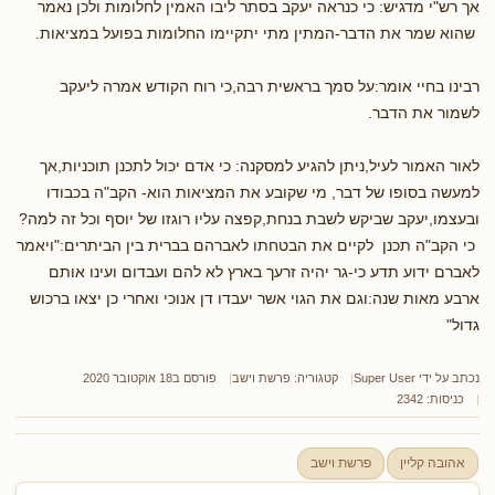
אך רש"י מדגיש: כי כנראה יעקב בסתר ליבו האמין לחלומות ולכן נאמר
שהוא שמר את הדבר-המתין מתי יתקיימו החלומות בפועל במציאות.
רבינו בחיי אומר:על סמך בראשית רבה,כי רוח הקודש אמרה ליעקב
לשמור את הדבר.
לאור האמור לעיל,ניתן להגיע למסקנה: כי אדם יכול לתכנן תוכניות,אך
למעשה בסופו של דבר, מי שקובע את המציאות הוא- הקב"ה בכבודו
ובעצמו,יעקב שביקש לשבת בנחת,קפצה עליו רוגזו של יוסף וכל זה למה?
כי הקב"ה תכנן לקיים את הבטחתו לאברהם בברית בין הביתרים:"ויאמר
לאברם ידוע תדע כי-גר יהיה זרעך בארץ לא להם ועבדום ועינו אותם
ארבע מאות שנה:וגם את הגוי אשר יעבדו דן אנוכי ואחרי כן יצאו ברכוש
גדול"
נכתב על ידי
Super User
קטגוריה:
פרשת וישב
פורסם ב18 אוקטובר 2020
כניסות: 2342
אהובה קליין
פרשת וישב