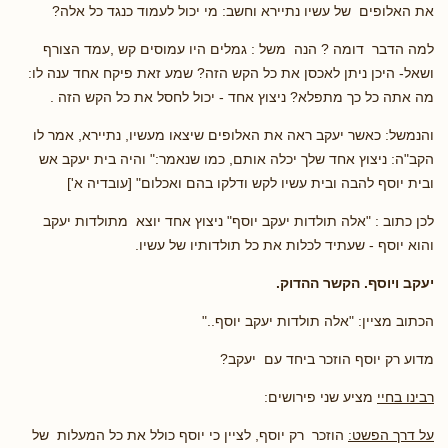
את האלופים של עשיו נתיירא וחשב: מי יכול לעמוד כנגד כל אלה?
למה הדבר דומה ? הנה משל : גמלים היו עמוסים קש ,עמד הצורף
ושאל- היכן ניתן לאכסן את כל הקש הזה? שמע זאת פיקח אחד ענה לו:
מה אתה כל כך מתפלא? ניצוץ אחד - יכול לחסל את כל הקש הזה .
והנמשל: כאשר יעקב ראה את האלופים שיצאו מעשיו, נתיירא, אמר לו
הקב"ה: ניצוץ אחד שלך יכלה אותם, כמו שנאמר:" והיה בית יעקב אש
ובית יוסף להבה ובית עשיו לקש ודלקו בהם ואכלום" [עובדיה א']
לכן כתוב : "אלה תולדות יעקב יוסף" ניצוץ אחד יוצא מתולדות יעקב
והוא יוסף - שעתיד לכלות את כל תולדותיו של עשיו.
יעקב ויוסף. הקשר ההדוק.
הכתוב מציין: "אלה תולדות יעקב יוסף.."
מדוע רק יוסף הוזכר ביחד עם יעקב?
רבינו בחיי
מציע שני פירושים:
על דרך הפשט:
הוזכר רק יוסף, לציין כי יוסף כולל את כל המעלות של