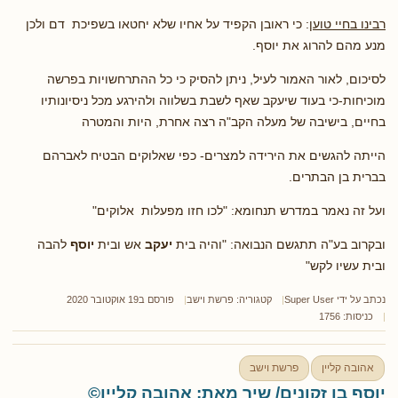
רבינו בחיי טוען
: כי ראובן הקפיד על אחיו שלא יחטאו בשפיכת דם ולכן
מנע מהם להרוג את יוסף.
לסיכום, לאור האמור לעיל, ניתן להסיק כי כל ההתרחשויות בפרשה
מוכיחות-כי בעוד שיעקב שאף לשבת בשלווה ולהירגע מכל ניסיונותיו
בחיים, בישיבה של מעלה הקב"ה רצה אחרת, היות והמטרה
הייתה להגשים את הירידה למצרים- כפי שאלוקים הבטיח לאברהם
בברית בן הבתרים.
ועל זה נאמר במדרש תנחומא: "לכו חזו מפעלות אלוקים"
ובקרוב בע"ה תתגשם הנבואה: "והיה בית
יעקב
אש ובית
יוסף
להבה
ובית עשיו לקש"
נכתב על ידי
Super User
קטגוריה:
פרשת וישב
פורסם ב19 אוקטובר 2020
כניסות: 1756
אהובה קליין
פרשת וישב
יוסף בן זקונים/ שיר מאת: אהובה קליין©