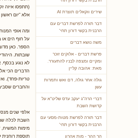
הרבנית בקשי דורון תחי'
(תתפסו איזה זקן
שירים ווקאלים תוצרת AI
אלא "יום ראשון
דבר תורה לפרשת דברים עם
ומה אופי המנוח
הרבנית בקשי דורון תחי'
על חוף הים או 
משה נושא דברים
הספר. כאן מדובר
פרשת דברים - אלוקים זוכר
שובתות. היהודי
ומקיים ומצפה לבניו להתעורר.
לא נוגע בכסף. א
מאת: אהובה קליין
הדברים הכי אלמ
טריות-פחד). וא
גולה אחר גולה, דם ואש ותמרות
והחברים שסביב
עשן
דברי הרה"ג יעקב עדס שליט"א על
קדושת השבת
אלפי שנים מנסי
דבר תורה לפרשת מטות-מסעי עם
השבת לכלה שמגי
הרבנית בקשי דורון תחי'
מימות המשיח, ד
תוספת רוחנית ל
הר ההר - מות אהרון