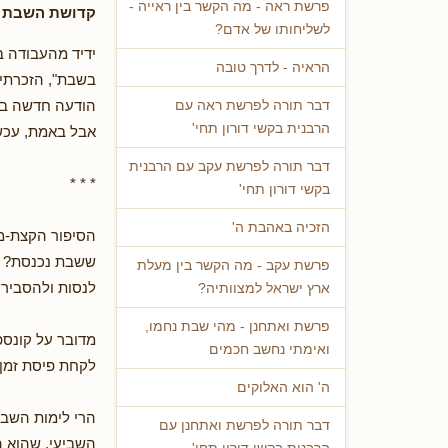
פרשת ראה - מה הקשר בין ראייה -
קדושת השבת - 
לשליחותו של אדם?
ידיד מהעבודה ב
הראיה - לדרך טובה
בשבת", הזכרתי 
הודעה חדשה במשי
דבר תורה לפרשת ראה עם
הרבנית בקשי דורון תחי'
אבל באמת, עכשי
דבר תורה לפרשת עקב עם הרבנית
* * *
בקשי דורון תחי'
הזכיה באהבת ה'
הסיפור הקצת-מצ
ששבת נכנסת? ב
פרשת עקב - מה הקשר בין מעלת
לנסות ולהסביר,
ארץ ישראל למצוותיה?
פרשת ואתחנן - מהי שבת נחמו,
מדובר על קונספט
ואימתי נחשב חכמים
לקחת פיסת זמן 
ה' הוא האלוקים
הרי לימות השבו
דבר תורה לפרשת ואתחנן עם
השביעי, שהוא ה