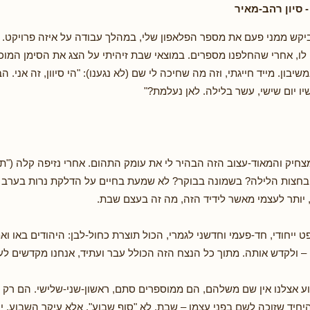
סיון רהב-מאיר
יקש ממני פעם את מספר הפלאפון שלי, במהלך עבודה על איזה פרויקט.
לו, אחרי שהחלפנו מספרים. במוצאי שבת זיהיתי על הצג את הסימן המו
בון. מייד חייגתי, וזה מה שחיכה לי שם (לא נגענו): "הי סיוון, זה אני. 
ו יום שישי, עשר בלילה. לאן נעלמת?"
חיק והמאוד-עצוב הזה הבהיר לי את עומק התהום. אחרי נזיפה קלה ("תג
חצות הלילה? בשמונה בבוקר? לא שמעת בחיים על הדלקת נרות בערב 
 יותר לעצמי מאשר לידיד הזה, מה זה בעצם שבת.
 ייחודי, חד-פעמי וחדשני לגמרי, הכול תוצרת כחול-לבן: היהודים באו וא
– ולקדש אותה. מתוך כל הנצח הזה הכולל עבר ועתיד, אנחנו מקדשים לעצ
ע אצלנו אין שם משלהם, הם ממוספרים סתם, ראשון-שני-שלישי. הם רק 
יחיד שזוכה לשם בפני עצמו – שבת. לא "סוף שבוע", אלא עיקר השבוע. 