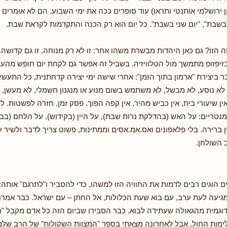
 ירושלמי אותנטי ותראו) עוד סופרים ככה את ימי השבוע. הם לא אומרים ש
 בשבת", "יום שני בשבת". כל יום הוא רק הכנה והתקדמות לקראת שבת.
ה הזו? גם כאן היהדות מבשרת משהו אחר: זו לא רק מנוחה, זו גם קדושה.
בזיפזופ מתמשך מול הטלוויזיה. בשביל זה אפשר גם לקחת יום חופש מהעב
 ביצירת "ארמון בתוך הזמן": אחרי שישה ימי יצירה קדחתנית, כל התעשיי
 לא נוסע, לא מבשל, לא משתמש בשום מנוע או מנגנון חשמלי, לא מעשן, ל
ין שיעורי בית, אין כביש מהיר, אין קפה הפוך. פסק זמן. חזרה לפשטות. ל
נטריים: על האש (בהדלקת נרות שבת), על היין (בקידוש), על הלחם (בב
ין ברירה. בלי פלאפונים ואס.אמ.אסים וממתינות, פשוט צריך לדבר ולשי
 השולחן.
ם הוגים רבים לדמות את החוויה הזו למשהו, כדי להסביר ו"לתרגם" אותה:
עה לעת ערב, עם בוא שעת הכלולות, אל החתן – עם ישראל. כבר אמרו
וגמית מהגאולה שעתידה לבוא. כבר הסבירו שביום הזה כל אדם מקבל "נ
ימות החול. אבל לאחרונה מצאתי בספר "המצוות השקולות" של הרב שלמה