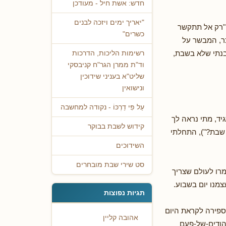
חדש: אשת חיל - מעודכן
"יאריך ימים ויזכה לבנים
 "רק אל תתקשר
כשרים"
כר, המבשר על
הבנתי שלא בשבת,
רשימות הליכות, הדרכות
וד"ת ממרן הגר"ח קניבסקי
שליט"א בעניני שידוכין
ונישואין
עַל פִּי דַרְכּוֹ - נקודה למחשבה
יד, מתי נראה לך
קידוש לשבת בבוקר
שבת?"), התחלתי
השידוכים
סט שירי שבת מובחרים
מרו לעולם שצריך
מנו יום בשבוע.
תגיות נפוצות
ספירה לקראת היום
אהובה קליין
יהודים-של-פעם