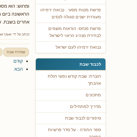
ומרגש: הוא מספ
פרשת מטות מסעי : נבואת ירמיהו
הראשונה ביום חו
מעוררת ישנים סגולה לנסים
אחרים בשבת. ש
פרשת פנחס- הוראות משמים
נכתב על ידי
er User
לבחירת מנהיג הראוי לישראל
נבואת ירמיהו לעם ישראל
שמירת שבת
קודם
לכבוד שבת
הבא
חוברת: שבת קודש נפשי חולת
אהבתך
מתכונים
מדריך למתחילים
סיפורים לכבוד שבת
ספר התודה - על סדר פרשיות
התורה