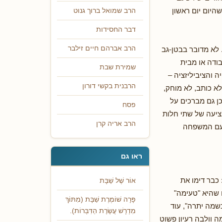
היום יום ראשון
הרב שמואל ברוך גנוט
דבר החסידות
הרב אברהם חיים זילבר
 לא מדובר בבטן-גב
ודה או מבית
שמירת שבת
ה והציביליזציה –
הרבנית בקשי דורון
א כותב, לא מוחק,
כן גם מברכים על
פסח
ציעה של שתי חלות
הרב אריה קרן
ר עם המשפחה
ראו גם
 כבר דימו את
אוֹר שֶׁל שַׁבָּת
 שהיא "טעימה"
פָּרָה שׁוֹמֶרֶת שַׁבָּת (מִתּוֹךְ
שמה יתרה", עוד
מִדְרָשׁ עֲשֶׂרֶת הַדִּבְּרוֹת).
 וולבה רעיון פשוט