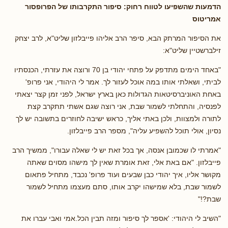
הדמעות שהשפיעו לטווח רחוק: סיפור התקרבותו של הפרופסור
אמריטוס
את הסיפור המרתק הבא, סיפר הרב אליהו פייבלזון שליט"א, לרב יצחק
זילברשטיין שליט"א:
"באחד הימים מתדפק על פתחי יהודי בן 70 ורוצה את עזרתי, הכנסתיו
לביתי, ושאלתי אותו במה אוכל לעזור לך. אמר לי היהודי, אני פרופ'
באחת האוניברסיטאות הגדולות כאן בארץ ישראל, לפני זמן קצר יצאתי
לפנסיה, והתחלתי לשמור שבת, אני רוצה שגם אשתי תתקרב קצת
לתורה ולמצוות, ולכן באתי אליך, כראש ישיבה לחוזרים בתשובה יש לך
נסיון, אולי תוכל להשפיע עליה", מספר הרב פייבלזון.
"אמרתי לו שכמובן אנסה, אך בכל זאת יש לי שאלה עבורו", ממשיך הרב
פייבלזון. "אם באת אלי, זאת אומרת שאין לך מישהו מסוים שאתה
מקושר אליו, איך יהודי כבן שבעים ועוד פרופ' נכבד, מתחיל פתאום
לשמור שבת, בלא שמישהו יקרב אותו, סתם מעצמו מתחיל לשמור
שבת?!"
"השיב לי היהודי: 'אספר לך סיפור ומזה תבין הכל.אמי ואבי עברו את