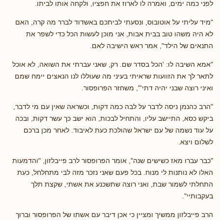
לפני כמה ימים, ואמרה לו לארוז את חפציו, ולקחה אותו לביתו.
"מיד עליתי על אוטובוס, ונסעתי לביתכם באשדוד לברר מה קרה, האם
לא היה משהו טוב בבית אבות, אני מוכן לעשות הכל כדי לשפר את
התנאים של הילד", אמר ראש הישיבה לאם.
"אמא השיבה לו: 'הכל בסדר שם. רק, שאני עברתי את השואה, לא אוכל
לתאר לך את הזוועות שראיתי בעיני מה שעוללו לנו הנאצים יימח שמם
ואיני רוצה שבני יהיה דתי'", משחזר הפרופסור.
"הרב כהנמן ניסה לדבר על לבה כמה דקות, וכשראה שאין עם מי לדבר,
ביקש כסא, התיישב עליו, והתחיל לבכות, הוא ישב כך עשר דקות, ובכה
על עוד נשמה של עם ישראל שהולכת כעת לאיבוד. לאחר מכן ברכם
לשלום ויצא.
"כבר עברו מאז כשישים שנה", אומר הפרופסור לרב פייבלזון, "והדמעות
האלו לא נותנות לי מנוח. בכל פעם שאני נזכר מזה לבי מתחלחל, כעת
התחלתי לשמור שבת, ואני רוצה שתשכנע את אשתי, שקצת תלך
בעקבותיי".
הרב פייבלזון ממשיך ומציין כי אכן דיבר עם אשתו של הפרופסור וברוך