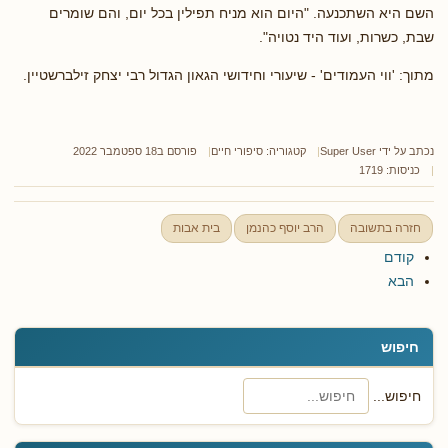
השם היא השתכנעה. "היום הוא מניח תפילין בכל יום, והם שומרים
שבת, כשרות, ועוד היד נטויה".
מתוך: 'ווי העמודים' - שיעורי וחידושי הגאון הגדול רבי יצחק זילברשטיין.
נכתב על ידי
Super User
קטגוריה:
סיפורי חיים
פורסם ב18 ספטמבר 2022
כניסות: 1719
חזרה בתשובה
הרב יוסף כהנמן
בית אבות
קודם
הבא
חיפוש
חיפוש...