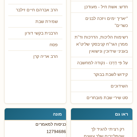
חדש: אשת חיל - מעודכן
הרב אברהם חיים זילבר
"יאריך ימים ויזכה לבנים
שמירת שבת
כשרים"
הרבנית בקשי דורון
רשימות הליכות, הדרכות וד"ת
ממרן הגר"ח קניבסקי שליט"א
פסח
בעניני שידוכין ונישואין
הרב אריה קרן
עַל פִּי דַרְכּוֹ - נקודה למחשבה
קידוש לשבת בבוקר
השידוכים
סט שירי שבת מובחרים
ראו גם
מונה
כניסות למאמרים
רק רציתי להגיד לך
12794686
שהפליירים שלך עושים