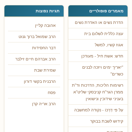
מאמרים פופולריים
תגיות נפוצות
הדרת נשים או האדרת נשים
אהובה קליין
עצה כללית לשלום בית
הרב שמואל ברוך גנוט
אגוז קשיו, למשל
דבר החסידות
חדש: אשת חיל - מעודכן
הרב אברהם חיים זילבר
"יאריך ימים ויזכה לבנים
שמירת שבת
כשרים"
הרבנית בקשי דורון
רשימות הליכות, הדרכות וד"ת
ממרן הגר"ח קניבסקי שליט"א
פסח
בעניני שידוכין ונישואין
הרב אריה קרן
עַל פִּי דַרְכּוֹ - נקודה למחשבה
קידוש לשבת בבוקר