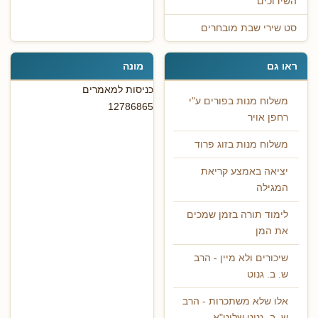
השידוכים
סט שירי שבת מובחרים
ראו גם
מונה
כניסות למאמרים
משלוח מנות בפורים ע"י
12786865
רחפן אויר
משלוח מנות בזוג פרוד
יציאה באמצע קריאת
המגילה
לימוד תורה בזמן שמכים
את המן
שיכורים ולא מיין - הרב
ש. ב. גנוט
אלו שלא משתכרות - הרב
ש. ב. גנוט שליט"א