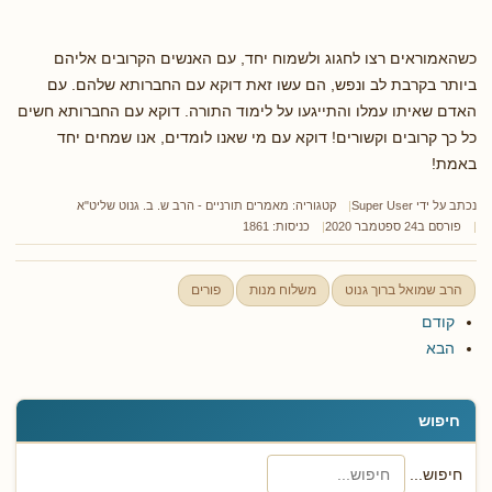
כשהאמוראים רצו לחגוג ולשמוח יחד, עם האנשים הקרובים אליהם
ביותר בקרבת לב ונפש, הם עשו זאת דוקא עם החברותא שלהם. עם
האדם שאיתו עמלו והתייגעו על לימוד התורה. דוקא עם החברותא חשים
כל כך קרובים וקשורים! דוקא עם מי שאנו לומדים, אנו שמחים יחד
באמת!
נכתב על ידי
Super User
קטגוריה:
מאמרים תורניים - הרב ש. ב. גנוט שליט"א
פורסם ב24 ספטמבר 2020
כניסות: 1861
הרב שמואל ברוך גנוט
משלוח מנות
פורים
קודם
הבא
חיפוש
חיפוש...