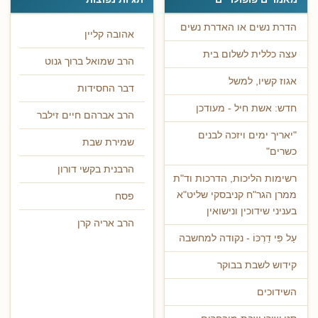
הדרת נשים או האדרת נשים
אהובה קליין
עצה כללית לשלום בית
הרב שמואל ברוך גנוט
אגוז קשיו, למשל
דבר החסידות
חדש: אשת חיל - מעודכן
הרב אברהם חיים זילבר
"יאריך ימים ויזכה לבנים
שמירת שבת
כשרים"
הרבנית בקשי דורון
רשימות הליכות, הדרכות וד"ת
ממרן הגר"ח קניבסקי שליט"א
פסח
בעניני שידוכין ונישואין
הרב אריה קרן
עַל פִּי דַרְכּוֹ - נקודה למחשבה
קידוש לשבת בבוקר
השידוכים