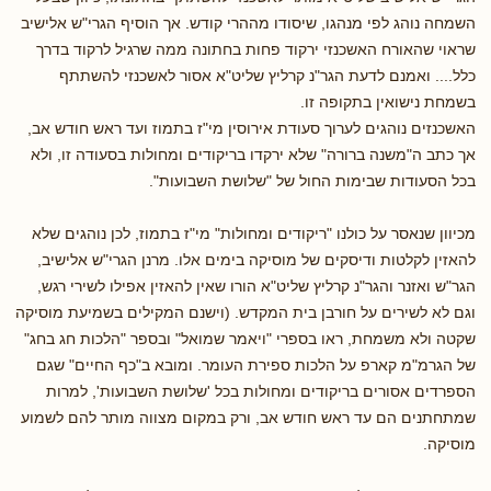
השמחה נוהג לפי מנהגו, שיסודו מההרי קודש. אך הוסיף הגרי"ש אלישיב
שראוי שהאורח האשכנזי ירקוד פחות בחתונה ממה שרגיל לרקוד בדרך
כלל.... ואמנם לדעת הגר"נ קרליץ שליט"א אסור לאשכנזי להשתתף
בשמחת נישואין בתקופה זו.
האשכנזים נוהגים לערוך סעודת אירוסין מי"ז בתמוז ועד ראש חודש אב,
אך כתב ה"משנה ברורה" שלא ירקדו בריקודים ומחולות בסעודה זו, ולא
בכל הסעודות שבימות החול של "שלושת השבועות".
מכיוון שנאסר על כולנו "ריקודים ומחולות" מי"ז בתמוז, לכן נוהגים שלא
להאזין לקלטות ודיסקים של מוסיקה בימים אלו. מרנן הגרי"ש אלישיב,
הגר"ש ואזנר והגר"נ קרליץ שליט"א הורו שאין להאזין אפילו לשירי רגש,
וגם לא לשירים על חורבן בית המקדש. (וישנם המקילים בשמיעת מוסיקה
שקטה ולא משמחת, ראו בספרי "ויאמר שמואל" ובספר "הלכות חג בחג"
של הגרמ"מ קארפ על הלכות ספירת העומר. ומובא ב"כף החיים" שגם
הספרדים אסורים בריקודים ומחולות בכל 'שלושת השבועות', למרות
שמתחתנים הם עד ראש חודש אב, ורק במקום מצווה מותר להם לשמוע
מוסיקה.