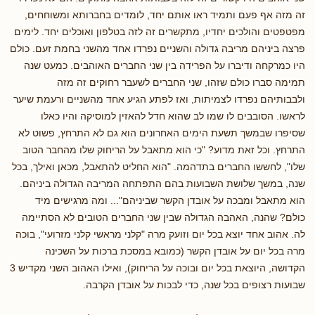
זה מזה אף פעם ותמיד ראו אותם יחד, לומדים בחברותא ומשוחחים,
מפטפטים והולכים יחדיו, מתקשרים זה לזה בטלפון ואוכלים יחד. לימים
פרצה ביניהם מריבה גדולה והשניים נפרדו אחד מהשני בחמת זעם. כולם
היו כמרקחה ודיברו על הפרידה בין שני החברים האוהבים. כמעט שנה
תמימה סברו כולם שזהו, שני החברים לשעבר רחוקים זה מזה
ולבבותיהם נפרדו לצמיתות, ואז לפתע הגיע אחד מהשניים ורעמת שיער
לראשו. הסובבים לו שמו לב שהוא חדל להאזין למוסיקה והיו כאלו
שסיפרו שבמשך תשעת הימים האחרונים הוא גם לא התרחץ, פשוט לא
התרחץ. וכל זאת מדוע? "כי הוא מתאבל על הריחוק שלו מהחבר הטוב
שלו", לחששו החברים בתדהמה. "הוא החליט להתאבל, מכאן ואילך, בכל
שנה, במשך שלושת השבועות בהם התפתחה המריבה הגדולה ביניהם.
הוא מתאבל ומבכה על אובדן הקשר שביניהם"... ומה מרגישים מיד
כולם? שהנה, האהבה הגדולה שבין שני החברים הטובים לא הסתיימה
לה. אהוב אחד יוצא בכל יום וזועק מרה "קלני מראשי קלני מזרועי", בוכה
מרה בכל יום על אובדן הקשר (כמובא במסכת ברכות על השכינה
הקדושה, היוצאת בכל יום ובוכה על הריחוק), ואילו האהוב השני מקדיש 3
שבועות רצופים בכל שנה, כדי לבכות על אובדן הקרבה.