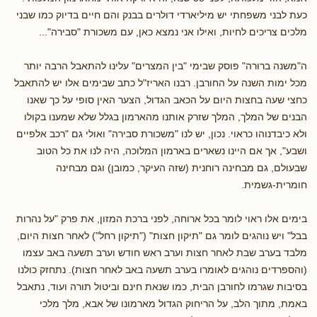
כעת לבני משפחתי יש מיליארדי דולרים בבנק והם חיים בדיוק כמו שבני
מלכים צריכים לחיות, ואילו אני נמצא כאן, עם משכורת "סבירה"...
ה"משנה ברורה" פוסק שבימי "בין המצרים" עלינו להתאבל הרבה יותר
מכל ימות השנה על החורבן. רבנו האריז"ל כתב שבימים אלו יש להתאבל
כחצי שעה בחצות היום על הכאב הגדול, הצער האין סופי על כך שאנו
הבנים של המלך, המלך שזרק אותנו מהארמון בגלל שלא שמענו בקולו
ולא כיבדנוהו כראוי. נכון, יש לנו "משכורת סבירה" ואולי גם "רכב אלפיים
ושבע", אך אם היינו נשארים בארמון המלוכה, היה לנו את כל הטוב
שבעולם, גם מבחינה רוחנית (שזה העיקר, כמובן) וגם מבחינה
חומרית-גשמית.
בימים אלו ראוי לומר בכל ארוחה, לפני ברכת המזון, את פרק "על נהרות
בבל" ויש נוהגים לומר גם "תיקון חצות" ("תיקון רחל") לאחר חצות היום,
מלבד בערב שבת לאחר חצות וערב ראש חודש וערב תשעה באב עצמו
(והספרדים נוהגים לאומרו בערב תשעה באב לאחר חצות). נתחזק כולנו
בסיבות שגרמו לחורבן הבית, כמו שנאת חינם וביטול תורה ועוד, נתאבל
באמת, מתוך הלב, על הריחוק הגדול מארמונו של אבא, מלך מלכי