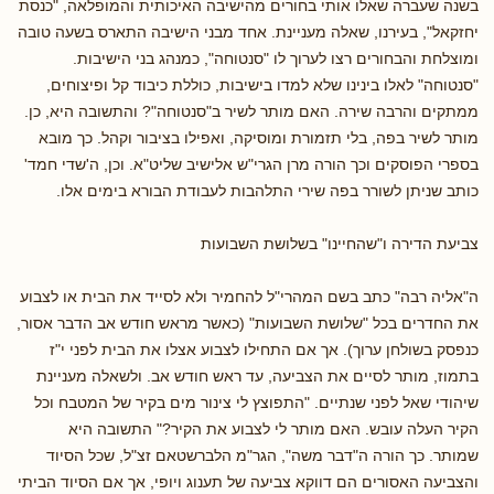
בשנה שעברה שאלו אותי בחורים מהישיבה האיכותית והמופלאה, "כנסת
יחזקאל", בעירנו, שאלה מעניינת. אחד מבני הישיבה התארס בשעה טובה
ומוצלחת והבחורים רצו לערוך לו "סנטוחה", כמנהג בני הישיבות.
"סנטוחה" לאלו בינינו שלא למדו בישיבות, כוללת כיבוד קל ופיצוחים,
ממתקים והרבה שירה. האם מותר לשיר ב"סנטוחה"? והתשובה היא, כן.
מותר לשיר בפה, בלי תזמורת ומוסיקה, ואפילו בציבור וקהל. כך מובא
בספרי הפוסקים וכך הורה מרן הגרי"ש אלישיב שליט"א. וכן, ה'שדי חמד'
כותב שניתן לשורר בפה שירי התלהבות לעבודת הבורא בימים אלו.
צביעת הדירה ו"שהחיינו" בשלושת השבועות
ה"אליה רבה" כתב בשם המהרי"ל להחמיר ולא לסייד את הבית או לצבוע
את החדרים בכל "שלושת השבועות" (כאשר מראש חודש אב הדבר אסור,
כנפסק בשולחן ערוך). אך אם התחילו לצבוע אצלו את הבית לפני י"ז
בתמוז, מותר לסיים את הצביעה, עד ראש חודש אב. ולשאלה מעניינת
שיהודי שאל לפני שנתיים. "התפוצץ לי צינור מים בקיר של המטבח וכל
הקיר העלה עובש. האם מותר לי לצבוע את הקיר?" התשובה היא
שמותר. כך הורה ה"דבר משה", הגר"מ הלברשטאם זצ"ל, שכל הסיוד
והצביעה האסורים הם דווקא צביעה של תענוג ויופי, אך אם הסיוד הביתי