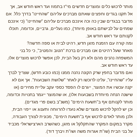
מותר לרכוש כלים ומוצרים חדשים מי"ז בתמוז ועד ראש חודש אב, אך
אל תקנו בגדים וחפצים שאתם מברכים עליהם "שהחיינו" בדרך כלל. אם
מדובר בבגדים שבין כה וכה אינכם מברכים עליהם "שהחיינו" (כי אינכם
שמחים על לבישתם באופן מיוחד), כמו נעליים, גרביים, וכדומה, תוכלו
לקנותם עד ראש חודש אב.
ומה קורה עם הזמנת מזגן חדש, רהיט לבית או ספה חדשה?
מאחר שעל רהיטים אנו מברכים ברכת "הטוב והמטיב", כי כל בני
המשפחה נהנים מהם ולא רק בעל הבית, לכן אפשר לרכוש מוצרים אלו,
עד ראש חודש אב.
ואם מדובר בחפץ שרק הקונה נהנה ממנו (כמו כובע חדש), שצריך לברך
עליו "שהחיינו", עלינו לרוכשו רק לאחר "שלושת השבועות". אך אם לא
יקנה עכשיו את המוצר, ייגרם לו הפסד כספי עקב עליית מחירים (או
שישנה הנחה מיוחדת בשבועות אלו), או שהמוצר ייגמר בחנויות וכדומה,
מותר לקנותם אף ב"תשעת הימים" (משנ"ב בשם פרי מגדים).
וכן יש להקל לרכוש מוצרים שלא נועדו להרווחה ותענוג או ייפוי הבית,
ולכן מותר לאדם לרכוש אף ב"תשעת הימים", מכונית לצורך העבודה,
מקרר במקום המקרר שהתקלקל או מזגן, כשהשרב הארצישראלי מכביד
על בני הבית (שו"ת אגרות משה ושו"ת ויברך דוד).