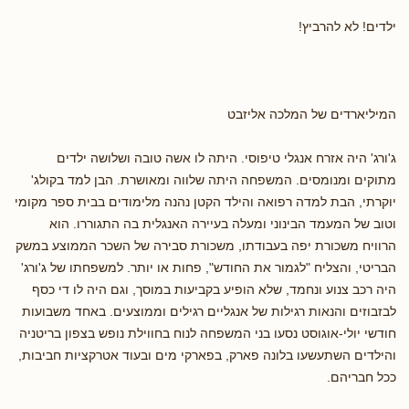
ילדים! לא להרביץ!
המיליארדים של המלכה אליזבט
ג'ורג' היה אזרח אנגלי טיפוסי. היתה לו אשה טובה ושלושה ילדים
מתוקים ומנומסים. המשפחה היתה שלווה ומאושרת. הבן למד בקולג'
יוקרתי, הבת למדה רפואה והילד הקטן נהנה מלימודים בבית ספר מקומי
וטוב של המעמד הבינוני ומעלה בעיירה האנגלית בה התגוררו. הוא
הרוויח משכורת יפה בעבודתו, משכורת סבירה של השכר הממוצע במשק
הבריטי, והצליח "לגמור את החודש", פחות או יותר. למשפחתו של ג'ורג'
היה רכב צנוע ונחמד, שלא הופיע בקביעות במוסך, וגם היה לו די כסף
לבזבוזים והנאות רגילות של אנגליים רגילים וממוצעים. באחד משבועות
חודשי יולי-אוגוסט נסעו בני המשפחה לנוח בחווילת נופש בצפון בריטניה
והילדים השתעשעו בלונה פארק, בפארקי מים ובעוד אטרקציות חביבות,
ככל חבריהם.