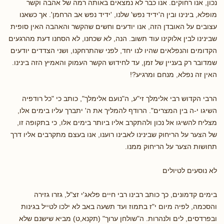
נכון, אנו רחוקים. אנו כבר לא נמצאים באותה רמה של אהבה וקשר
מופלא, בינינו ובין ה'ידיד נפש' שלנו, 'ידיד נפש אב הרחמן'. אך כשאנו
עצובים על האובדן הזה, אנו יודעים וחשים שהקשר והאהבה האין סופית
שבינינו לבין אלוקינו עוד תשוב. הנה, לא שכחנו, לא הסחנו דעת מהרגעים
הקדומים והנפלאים שהיו לנו יחד, לפני שהתרחקנו, ושני הצדדים יודעים
שמדובר רק בעניין של זמן, עד לחידוש הקשר העמוק והאמיץ הזה בינינו.
האין זה נפלא, מנחם ומרגיע?!
הרבי הקדוש רבי אלימלך זי"ע, ה"נועם אלימלך", כותב כי "כל רודפיה
השיגו י-ה בין המצרים". הרודף להמליך את ה' יתברך עליו בימים אלו,
מצליח להשיגו אל נכון ולהתקרב אליו ביותר בימים אלו, כי בתקופה זו,
של הצער על הריחוק שבינינו לאבינו רוענו, אנו בעצם מתקרבים אליו דרך
תחושות הצער על הריחוק ממנו.
לא נוסעים לטיולים
בימים קדמונים, כך כותב רבינו רבי חיים פלאג'י זצ"ל, גזרו גזירה
והסכמה, לפיה מיום י"ז בתמוז ועד תשעה באב לא ילכו לטייל בגינות
ובפרדסים, לים ולנהרות. ה"שולחן ערוך" (תקנא,ט) מביא שישנם שלא