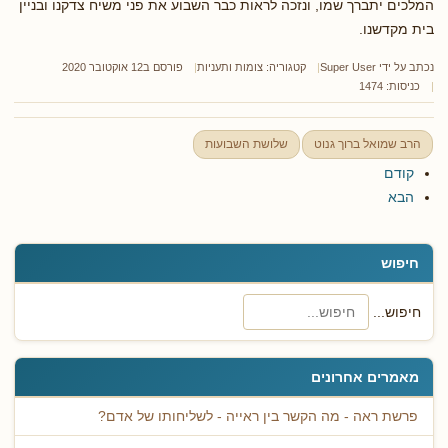
המלכים יתברך שמו, ונזכה לראות כבר השבוע את פני משיח צדקנו ובניין
בית מקדשנו.
נכתב על ידי
Super User
קטגוריה:
צומות ותעניות
פורסם ב12 אוקטובר 2020
כניסות: 1474
הרב שמואל ברוך גנוט
שלושת השבועות
קודם
הבא
חיפוש
חיפוש...
מאמרים אחרונים
פרשת ראה - מה הקשר בין ראייה - לשליחותו של אדם?