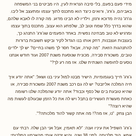
מידי פעם בפעם, בלי סיבה הנראית לעין, היו מביטים בני המשפחה
באביהם, ג'ורג', ורואים כיצד הוא מתכנס לתוך עצמו ומתעצב אל ליבו.
גו'רג' נהיה מדוכא ורגזן, וילדיו לא הבינו מדוע. מה קורה לו לאבא שלהם,
שהוא בדרך כלל שמח וטוב לב, שלפתע הוא עצוב, מתכנס בתוך עצמו
ומרגיש לא טוב מבחינה נפשית. באחד הפעמים שג'ורג' התנהג כך,
בעצבות ועצבנות, דחק אותו בנו הגדול לקיר וביקש תשובות ברורות
להתנהגות הזאת. "מה קורה, אבא? חסר לך משהו בחיים? יש לך ילדים
טובים, משכורת סבירה, מכונית שנוסעת משנת 2007 ועוד חודש אנחנו
נוסעים לחופשה השנתית שלנו. אז מה רע לך?"
ג'ורג' חייך בעגמומיות, הישיר מבטו למול עיני בנו ושאל: "אתה יודע איך
חיה המלכה אליזבט? יש לה גם רכב משנת 2007 ומשכורת סבירה, או
שהיא טובעת בים של כסף וכבוד? אתה יודע שהמלכה שלנו רשומה
כאחת מעשרת העשירים בתבל ויש לה את כל הזמן שבעולם לעשות מה
שהיא רוצה?"
הבן צחק. "נו, אז מה?! מה אתה קשור להוד מלכותה?".
ג'ורג' השפיל את עיניו וענה: "לא תאמין, אבל אני הבן שלה. רבתי עם
אמא, הוד מלכותה, לפני 38 שנה, והיא זרקה אותי מהארמון המלכותי.