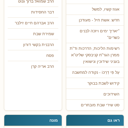
הרב שמואל ברוך גנוט
אגוז קשיו, למשל
דבר החסידות
חדש: אשת חיל - מעודכן
הרב אברהם חיים זילבר
"יאריך ימים ויזכה לבנים
שמירת שבת
כשרים"
הרבנית בקשי דורון
רשימות הליכות, הדרכות וד"ת
ממרן הגר"ח קניבסקי שליט"א
פסח
בעניני שידוכין ונישואין
הרב אריה קרן
עַל פִּי דַרְכּוֹ - נקודה למחשבה
קידוש לשבת בבוקר
השידוכים
סט שירי שבת מובחרים
ראו גם
מונה