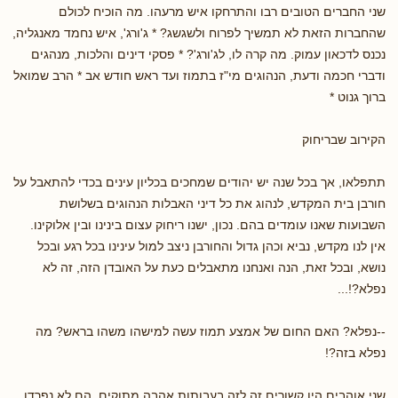
שני החברים הטובים רבו והתרחקו איש מרעהו. מה הוכיח לכולם
שהחברות הזאת לא תמשיך לפרוח ולשגשג? * ג'ורג', איש נחמד מאנגליה,
נכנס לדכאון עמוק. מה קרה לו, לג'ורג'? * פסקי דינים והלכות, מנהגים
ודברי חכמה ודעת, הנהוגים מי"ז בתמוז ועד ראש חודש אב * הרב שמואל
ברוך גנוט *
הקירוב שבריחוק
תתפלאו, אך בכל שנה יש יהודים שמחכים בכליון עינים בכדי להתאבל על
חורבן בית המקדש, לנהוג את כל דיני האבלות הנהוגים בשלושת
השבועות שאנו עומדים בהם. נכון, ישנו ריחוק עצום בינינו ובין אלוקינו.
אין לנו מקדש, נביא וכהן גדול והחורבן ניצב למול עינינו בכל רגע ובכל
נושא, ובכל זאת, הנה ואנחנו מתאבלים כעת על האובדן הזה, זה לא
נפלא?!...
--נפלא? האם החום של אמצע תמוז עשה למישהו משהו בראש? מה
נפלא בזה?!
שני אוהבים היו קשורים זה לזה בעבותות אהבה מתוקים. הם לא נפרדו