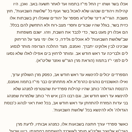
אכלו בשר ושתו יין החל מי"ז בתמוז ועד לאחר תשעה באב. ואכן, היו
קהילות ויהודים שנהגו שלא לאכול בשר ועוף כל "שלושת השבועות", חוץ
משבת. הגרי"א דינר שליט"א מספר על יהודים שאכלו רק בשבתות אלו
כזית בשר, בגלל שהיו שבורים וחסרי מצב-רוח ולא התחשק להם בכלל.
הם אכלו רק מעט בשר, כדי לכבד את השבת, וזהו. ישנם משפחות
שב"שלושת השבועות" לא אוכלים גלידה, כי אלו ימי צער על הריחוק
שבינינו לבין אלוקינו יתברך. ואמנם, מצד ההלכה הצרופה מותר לנסוע
לים ולבריכה עד ראש חודש אב. ומותר לרחוץ בים אפילו לאלו שלא נסעו
לים לפני י"ז בתמוז (הוראת מרן הגר"ש ואזנר שליט"א).
הספרדים יכולים להינשא עד ראש חודש אב, כפסק מרן השולחן ערוך,
ואילו האשכנזים נוהגים כהרמ"א ולא מתחתנים כבר מי"ז בתמוז.ואמנם,
ה'כנסת הגדולה' כותב שהיו קהילות ספרדיות שהצטרפו למנהג שלא
להינשא עד ראש חודש אב, וגם רבנו ה'בן איש חי' כותב שלמרות שמנהג
בני עדות המזרח להתחתן עד ראש חודש אב, בכל זאת ראוי לנהוג כ'כנסת
הגדולה' ולא להינשא בכל 'שלושת השבועות'.
כאשר ספרדי עורך חתונה בשבועות אלו, כמנהג אבותיו, לדעת מרן
הגרי"ש אלישיב שליט"א מותר לאשכנזי להשתתף בחתונתו, כיוון שבעל