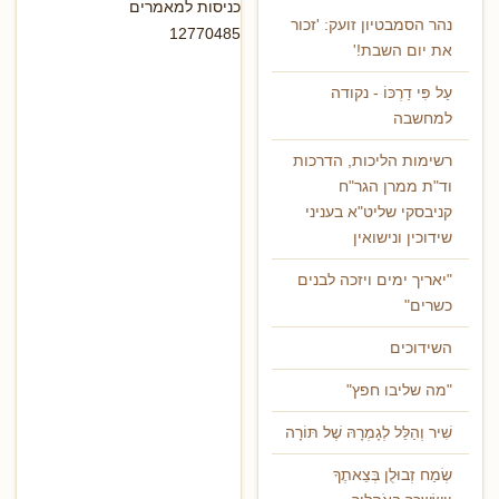
כניסות למאמרים
נהר הסמבטיון זועק: 'זכור
12770485
את יום השבת!'
עַל פִּי דַרְכּוֹ - נקודה
למחשבה
רשימות הליכות, הדרכות
וד"ת ממרן הגר"ח
קניבסקי שליט"א בעניני
שידוכין ונישואין
"יאריך ימים ויזכה לבנים
כשרים"
השידוכים
"מה שליבו חפץ"
שִׁיר וְהַלֵּל לְגָמְרָהּ שֶׁל תּוֹרָה
שְׂמַח זְבוּלֻן בְּצֵאתֶךָ