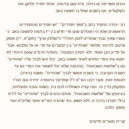
נהרס משריפה או נזילה, פיח עשן וכדומה, מותר לסייד ולתקן את
הקלקולים, אף בשבוע שחל בו תשעה באב.
רבי יהודה החסיד כתב ב"ספר חסידים": "יש חסידים מהחסידים
הראשונים שלא היו אוכלים שום פרי חדש בין י"ז בתמוז לתשעה באב. כי
אמרו שאיך נברך שהחיינו לזמן הזה?!" ה"שולחן ערוך" (תקנ"א, י"ז) פוסק
ש"טוב להיזהר מלומר "שהחיינו" בין המצרים על פרי או על מלבוש, אבל
על פדיון הבן אומר, ולא יחמיץ המצווה", והוסיף הרמ"א שאם היהודי לא
ימצא את הפרי החדש לאחר תשעה באב, יכול הוא לברך עליו "שהחיינו"
גם ב"שלושת השבועות". (והכוונה שלא יוכל לשמור את הפרי גם עד
השבת הקרובה, כי בשבת אפשר לברך "שהחיינו"- משנה ברורה).
לעומת זאת, סובר רבנו הגר"א ז"ל שמדובר בחומרה יתירה וגם הט"ז
מפקפק בדין זה. ומה קורה כשנולדה לכם בת, בשעה טובה ומוצלחת,
בעיצומן של "שלושת השבועות", ואתם נוהגים לברך "שהחיינו" על לידת
בת? תברכו ברכה זו, ללא חשש, כפי שהורה הגר"ש ואזנר שליט"א ועוד
פוסקי הלכה.
קניית מוצרים חדשים