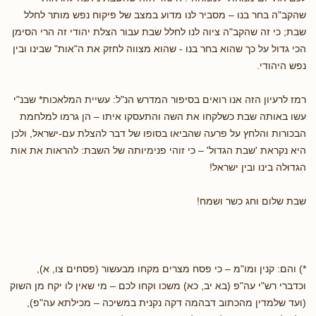
שהקב"ה בחר בנו – מסביר לנו מדוע במצב של פיקוח נפש מותר לחלל
שבת; כי זה שהקב"ה ציוה לנו לחלל שבת עבור הצלת יהודי זה הרי הסימן
הכי גדול על כך שהוא בחר בנו - שהוא מצווה לחזק את ה"אות" שבינו ובין
נפש היהודי.
רמז לרעיון הזה אנו רואים בסיפור המדרש הנ"ל: עשיית המלאכות* שבנ"י
עשו באותה שבת כשלקחו את השה והתעסקו איתו – הן גרמו למלחמת
הבכורות והלחץ על פרעה שהביאו בסופו של דבר להצלת עם-ישראל, ולכן
היא נקראת 'שבת הגדול' – כי זוהי פנימיותה של השבת: להראות את אות
הגדוּלה בינו ובין ישראל!
שבת שלום וחג כשר ושמח!
*) והם: קנין ומו"מ – כי פסח מצרים מקחו מבעשור (פסחים צו, א),
וכדברי רש"י עה"פ (בא יב, כא) משכו וקחו לכם – מי שאין לו יקח מן השוק
(ועד שלמדין מהכתוב דבהמה דקה נקנית במשיכה – מכילתא עה"פ),