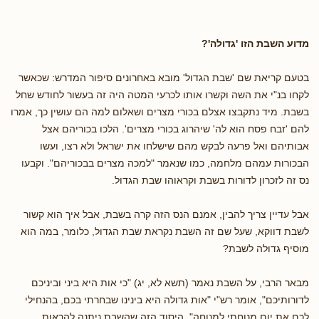
מדוע השבת הזו 'גדולה'?
בטעם קריאת שם 'שבת הגדול' מובא באחרונים סיפור המדרש: שכאשר
לקחו בנ"י את השה וקשרו אותו לכרעי המטה היה זה בעשור לחודש שחל
בשבת. מיד נתקבצו אצלם בכורי מצרים ושאלום למה הם עושין כך, אמרו
להם 'זבח פסח הוא לה' שיהרוג בכורי מצרים'. הלכו בכוריהם אצל
אבותיהם ואל פרעה לבקש מהם שישלחו את ישראל ולא רצו, ועשו
הבכורות עמהם מלחמה, כמו שנאמר "למכה מצרים בבכוריהם". וקבעו
נס זה לזכרון לדורות בשבת וקראוהו שבת הגדול.
אבל עדיין צריך להבין, אמנם הנס הזה קרה בשבת, אבל איך הוא קשור
לשבת דווקא, שעל שם זה השבת נקראת שבת הגדול, כלומר, במה הוא
מוסיף גדולה לשבת?
מבאר הרבי, על השבת נאמר (תשא לא, יג) "כי אות היא ביני וביניכם
לדורותיכם", אומר רש"י "אות גדולה היא בינינו שבחרתי בכם, בהנחילי
לכם את יום מנוחתי למנוחה". היסוד הזה שהשבת ניתנה להראות