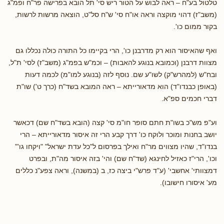
טלטול בע"ח – ראה לבוש על הטור ריש סי' תל הובא בפרישה פר"ח ופמ"ג
(משב"ז) דהוי מוקצה וראה או"ח סי' ש"ח סל"ט, הוצאה מרשות לרשות,
בקור ממום כו'.
ואף שהאיסור הוא רק מדרבנן כו', הרי בקיימו כל התורה כולה נכללו גם
מצוות דרבנן (וכמובא בנוגע להאבות) – וכמ"ש בפמ"ג (משב"ז) לסי' ת"ל,
ובח"ש (למהרש"ק) לשו"ע שם. נוסף לזה (בנוגע למו"מ) לכמה דעות
(באופן כבנדו"ד) הוא מדאורייתא – ראה המובא בשד"ח (כרך ט') שו"ת
דברי חכמים ספ"א.
וע"פ מש"כ בשו"ת חתם סופר חו"מ סי' קצה (הובא בשד"ח שם) דכאשר
יושב בחנות ומוכר ולוקח כו' דרך קבע הרי זה איסור מדאורייתא – הרי
בנדו"ד, שהיו מצווים מר"ח ואילך בפרסום ל"כל עדת ישראל" "ויקחו גו'"
וכו', הרי"ז כאזיל לחינגא (שד"ח שם) והי' בזה איסור מה"ת, ובפרט
דמצוותי' אחשבי' (ע"ד פרש"י ביצה כז, ב (במשנה), וראה צפע"נ כללים
מע' איסורו חישובו).