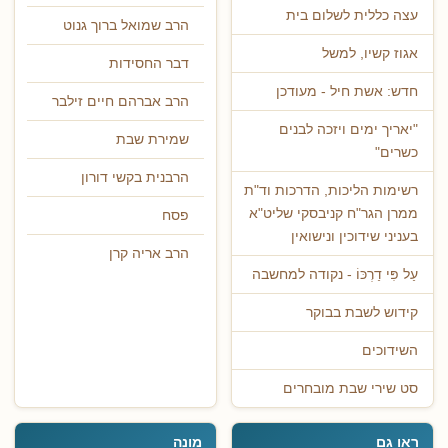
עצה כללית לשלום בית
הרב שמואל ברוך גנוט
אגוז קשיו, למשל
דבר החסידות
חדש: אשת חיל - מעודכן
הרב אברהם חיים זילבר
"יאריך ימים ויזכה לבנים
שמירת שבת
כשרים"
הרבנית בקשי דורון
רשימות הליכות, הדרכות וד"ת
ממרן הגר"ח קניבסקי שליט"א
פסח
בעניני שידוכין ונישואין
הרב אריה קרן
עַל פִּי דַרְכּוֹ - נקודה למחשבה
קידוש לשבת בבוקר
השידוכים
סט שירי שבת מובחרים
ראו גם
מונה