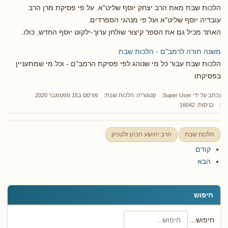
הלכות שבת מאת הרב יצחק יוסף שליט"א. על פי פסיקת מרן הרב
עובדיה יוסף שליט"א ועל פי מנהגי הספרדים.
האתר מכיל גם את הספר קיצור שולחן ערוך-ילקוט יוסף החדש, כולו.
משנה תורה לרמב"ם - הלכות שבת
הלכות שבת עבור כל מי שנוהג לפי פסיקת הרמב"ם - וכל מי שמתעניין
בפסיקתו
נכתב על ידי
Super User
קטגוריה:
הלכות שבת
פורסם ב15 ספטמבר 2020
כניסות: 16042
הלכות שבת
הרב יהושע הכהן זלטניק
קודם
הבא
חיפוש
חיפוש...