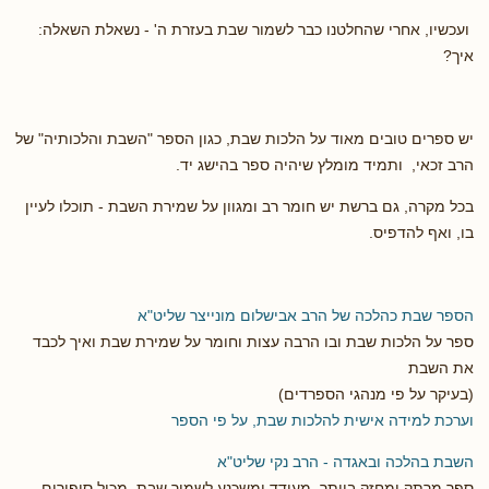
ועכשיו, אחרי שהחלטנו כבר לשמור שבת בעזרת ה' - נשאלת השאלה:
איך?
יש ספרים טובים מאוד על הלכות שבת, כגון הספר "השבת והלכותיה" של
הרב זכאי, ותמיד מומלץ שיהיה ספר בהישג יד.
בכל מקרה, גם ברשת יש חומר רב ומגוון על שמירת השבת - תוכלו לעיין
בו, ואף להדפיס.
הספר שבת כהלכה של הרב אבישלום מונייצר שליט"א
ספר על הלכות שבת ובו הרבה עצות וחומר על שמירת שבת ואיך לכבד
את השבת
(בעיקר על פי מנהגי הספרדים)
וערכת למידה אישית להלכות שבת, על פי הספר
השבת בהלכה ובאגדה - הרב נקי שליט"א
ספר מרתק ומחזק ביותר, מעודד ומשכנע לשמור שבת. מכיל סיפורים,