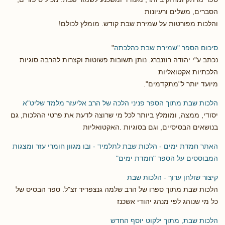
הסברים, משלים ורעיונות
והלכות מפורטות על שמירת שבת קודש. מומלץ לכולם!
סיכום הספר "שמירת שבת כהלכתה
"
נכתב ע"י יהודה רוזנברג. נותן תשובות פשוטות וקצרות להרבה סוגיות
הלכתיות אקטואליות
מיועד יותר ל"מתקדמים".
הלכות שבת מתוך הספר פניני הלכה של הרב אליעזר מלמד שליט"א
יסודי, ממצה, ומומלץ ביותר לכל מי שרוצה לדעת את פרטי ההלכות, גם
בנושאים הבסיסיים, וגם בסוגיות .האקטואליות
האתר חמדת ימים - הלכות שבת לתלמיד - ובו מגוון חומרי עזר ומצגות
המבוססים על הספר "חמדת ימים"
קיצור שולחן ערוך - הלכות שבת
הלכות שבת מתוך ספרו של הרב שלמה גנצפריד זצ"ל. ספר הבסיס של
כל מי שנוהג לפי מנהג יהודי אשכנז
הלכות שבת, מתוך ילקוט יוסף החדש