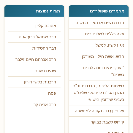
מאמרים פופולריים
תגיות נפוצות
הדרת נשים או האדרת נשים
אהובה קליין
עצה כללית לשלום בית
הרב שמואל ברוך גנוט
אגוז קשיו, למשל
דבר החסידות
חדש: אשת חיל - מעודכן
הרב אברהם חיים זילבר
"יאריך ימים ויזכה לבנים
שמירת שבת
כשרים"
הרבנית בקשי דורון
רשימות הליכות, הדרכות וד"ת
ממרן הגר"ח קניבסקי שליט"א
פסח
בעניני שידוכין ונישואין
הרב אריה קרן
עַל פִּי דַרְכּוֹ - נקודה למחשבה
קידוש לשבת בבוקר