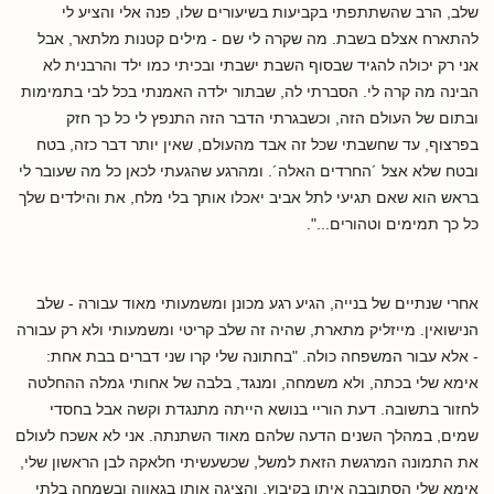
שלב, הרב שהשתתפתי בקביעות בשיעורים שלו, פנה אלי והציע לי
להתארח אצלם בשבת. מה שקרה לי שם - מילים קטנות מלתאר, אבל
אני רק יכולה להגיד שבסוף השבת ישבתי ובכיתי כמו ילד והרבנית לא
הבינה מה קרה לי. הסברתי לה, שבתור ילדה האמנתי בכל לבי בתמימות
ובתום של העולם הזה, וכשבגרתי הדבר הזה התנפץ לי כל כך חזק
בפרצוף, עד שחשבתי שכל זה אבד מהעולם, שאין יותר דבר כזה, בטח
ובטח שלא אצל ´החרדים האלה´. ומהרגע שהגעתי לכאן כל מה שעובר לי
בראש הוא שאם תגיעי לתל אביב יאכלו אותך בלי מלח, את והילדים שלך
כל כך תמימים וטהורים...".
אחרי שנתיים של בנייה, הגיע רגע מכונן ומשמעותי מאוד עבורה - שלב
הנישואין. מייזליק מתארת, שהיה זה שלב קריטי ומשמעותי ולא רק עבורה
- אלא עבור המשפחה כולה. "בחתונה שלי קרו שני דברים בבת אחת:
אימא שלי בכתה, ולא משמחה, ומנגד, בלבה של אחותי גמלה ההחלטה
לחזור בתשובה. דעת הוריי בנושא הייתה מתנגדת וקשה אבל בחסדי
שמים, במהלך השנים הדעה שלהם מאוד השתנתה. אני לא אשכח לעולם
את התמונה המרגשת הזאת למשל, שכשעשיתי חלאקה לבן הראשון שלי,
אימא שלי הסתובבה איתו בקיבוץ, והציגה אותו בגאווה ובשמחה בלתי