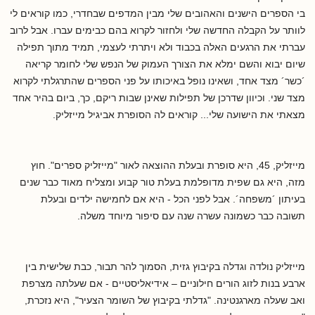
בי הספרים הישנים והאהובים שלי מבין המדפים שבחדרי, כמו קוראים לי
לוותר על הקבלה החדשה שלי ולחזור לקרוא בהם כבימים עברו. אבל לרוב
עברתי את הרגעים האלה בכבוד ולא ויתרתי לעצמי, תמיד מתוך תפילה
שיום יבוא והשם ימלא את הצורך העמוק של הנפש שלי לחומר קריאה
´כשר´ מצד אחד, ושאינו נופל באיכותו על פני הספרים שהתרגלתי לקרוא
מצד שני. וכיוון שדרכן של תפילות שאינן שבות ריקם, כך, ביום בהיר אחד
מצאתי את הישועה שלי... קוראים לה הסופרת אביגיל מייזליק.
מייזליק, 45, היא סופרת ובעלת ההוצאה לאור "מייזליק ספרים". חוץ
מזה, היא גם שפית מדופלמת בעלת טור קבוע ומצליח מאוד כבר שנים
בעיתון ´משפחה´. אבל לפני הכל - היא אם לחמישה ילדים ובעלת
תשובה כבר כשמונה עשרה שנה עם סיפור מיוחד משלה.
מייזליק נולדה וגדלה בקיבוץ גזית, הסמוך להר תבור, כבת שלישית בין
ארבע בנות לזוג הורים חילוניים – אידיאליסטיים - אם שעלתה מצרפת
ואב שעלה מארגנטינה. "גדלתי בקיבוץ של השומר הצעיר", היא נזכרת,