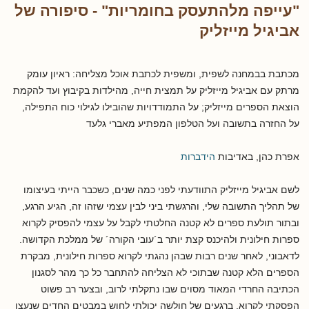
"עייפה מלהתעסק בחומריות" - סיפורה של
אביגיל מייזליק
מכתבת בבמחנה לשפית, ומשפית לכתבת אוכל מצליחה: ראיון עומק
מרתק עם אביגיל מייזליק על תמצית חייה, מהילדות בקיבוץ ועד להקמת
הוצאת הספרים מייזליק; על התמודדויות שהובילו לגילוי כוח התפילה,
על החזרה בתשובה ועל הטלפון המפתיע מאברי גלעד
אפרת כהן, באדיבות
הידברות
לשם אביגיל מייזליק התוודעתי לפני כמה שנים, כשכבר הייתי בעיצומו
של תהליך התשובה שלי, והרגשתי ביני לבין עצמי שזהו זה, הגיע הרגע,
ובתור תולעת ספרים לא קטנה החלטתי לקבל על עצמי להפסיק לקרוא
ספרות חילונית ולהיכנס קצת יותר ב´עובי הקורה´ של ממלכת הקדושה.
לדאבוני, לאחר שנים רבות שבהן נהגתי לקרוא ספרות חילונית, מבקרת
הספרים הלא קטנה שבתוכי לא הצליחה להתחבר כל כך מהר לסגנון
הכתיבה החרדי המאוד מסוים שבו נתקלתי לרוב, ובצער רב פשוט
הפסקתי לקרוא. ברגעים של חולשה יכולתי לחוש במבטים החדים שנעצו