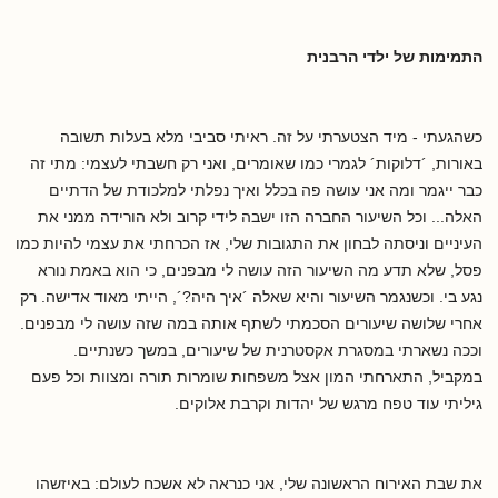
התמימות של ילדי הרבנית
כשהגעתי - מיד הצטערתי על זה. ראיתי סביבי מלא בעלות תשובה
באורות, ´דלוקות´ לגמרי כמו שאומרים, ואני רק חשבתי לעצמי: מתי זה
כבר ייגמר ומה אני עושה פה בכלל ואיך נפלתי למלכודת של הדתיים
האלה... וכל השיעור החברה הזו ישבה לידי קרוב ולא הורידה ממני את
העיניים וניסתה לבחון את התגובות שלי, אז הכרחתי את עצמי להיות כמו
פסל, שלא תדע מה השיעור הזה עושה לי מבפנים, כי הוא באמת נורא
נגע בי. וכשנגמר השיעור והיא שאלה ´איך היה?´, הייתי מאוד אדישה. רק
אחרי שלושה שיעורים הסכמתי לשתף אותה במה שזה עושה לי מבפנים.
וככה נשארתי במסגרת אקסטרנית של שיעורים, במשך כשנתיים.
במקביל, התארחתי המון אצל משפחות שומרות תורה ומצוות וכל פעם
גיליתי עוד טפח מרגש של יהדות וקרבת אלוקים.
את שבת האירוח הראשונה שלי, אני כנראה לא אשכח לעולם: באיזשהו