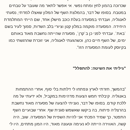
שכרוכה בהמון לחץ ומתח נפשי. אי אפשר לתאר מה שעובר על טבחים
במטבח. בסופו של דבר, בהמלצת השף של המלון שאצלו למדתי, נסעתי
לאנגליה, ועבדתי במסעדה בעלת כוכב מישלן אחד, שם הייתי המתלמדת
היחידה. המסעדה מוקמה במלון קטן וציורי בלב השדות, סמוך לעיר בשם
´באת´. עבדתי לפני כן ב´קרן´, מסעדה שהייתה נחשבת מאוד באותם
ימים, של השף חיים כהן, וכשהגעתי לאנגליה, אני זוכרת שהרגשתי כמו
בקיוסק לעומת המסעדה הזו".
"גיליתי את השיטה: להתפלל"
"בהמשך, חזרתי לארץ ונפתחו לי דלתות בלי סוף, אחרי ההתמחות
באנגליה. קיבלתי חמש הצעות מדהימות במקביל, ולא ידעתי על מה
ללכת קודם. בסופו של דבר, נעניתי להצעה של מסעדה מאוד נחשבת
בהרצליה פיתוח, בה ביקשו שאשמש סגנית שף. אחרי שבועיים השף
התפטר, כך שמיד הפכתי אני להיות השפית של המסעדה. שוב, היה
קשה, האווירה הייתה לא נעימה וטעונה מאוד, היו המון מתחים, היו לי