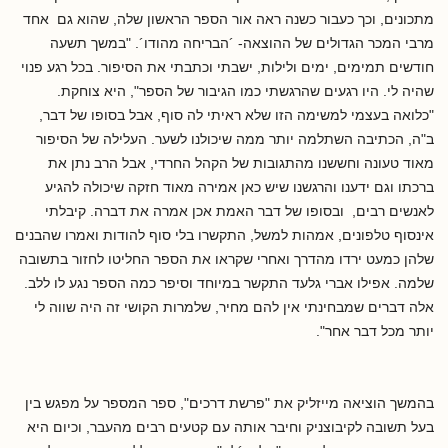
מתכונים, וכך כעבור כשנה ראה אור הספר הראשון שלה, שהוא גם אחד
מרבי המכר הגדולים של ההוצאה- ´הבריחה מהודו´. "במשך תשעה
חודשים תמימים, ימים ולילות, ישבתי וכתבתי את הסיפור. בכל רגע פנוי
שהיה לי. היו רגעים שהרגשתי כמו הגיבור של הספר", היא צוחקת.
"כלואה בעצמי למשימה הזו שלא ראיתי לה סוף, אבל בסופו של דבר,
ב"ה, הכתיבה השתלמה יותר ממה שיכולנו לשער. העלילה של הסיפור
מאוד טעונה וחששנו מהתגובות של הקהל החרדי, אבל הרב נתן את
ברכתו וגם ידענו והרגשנו שיש כאן אמירה מאוד חזקה שיכולה להגיע
לאנשים רבים, ובסופו של דבר האמת אכן אמרה את דברה. קיבלתי
אינסוף טלפונים, אמהות למשל, התקשרו בלי סוף להודות ואמרו שהבנים
שלהן כמעט ירדו מהדרך ואחרי שקראו את הספר החליטו לחזור בתשובה
שלמה. אפילו אברי גלעד התקשר במיוחד וסיפר כמה הספר נגע לו ללב.
אלה דברים שמבחינתי אין להם מחיר, שלמרות הקושי זה היה שווה לי
יותר מכל דבר אחר".
בהמשך הוציאה מייזליק את "פרשת דרכים", ספר המספר על מפגש בין
בעל תשובה לקיבוצניק וחיבר אותה עם קטעים רבים מהעבר, וכיום היא