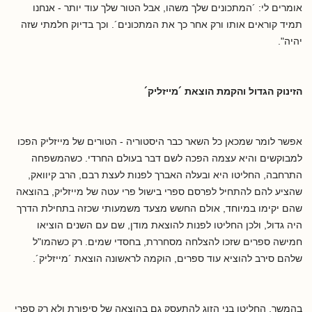
אומרים לי: ´המתכונים שלך משהו, אבל הטור שלך עוד יותר - אנחנו
תמיד קוראים אותו ורק אחר כך את המתכונים´. וכך בדיוק חלמתי שזה
יהיה".
הזינוק הגדול והקמת הוצאת ´מייזליק´
אפשר לומר שמכאן כל השאר כבר היסטוריה - הטורים של מייזליק הפכו
למבוקשים והיא עצמה הפכה לשם דבר בעולם החרדי. כשהמשפחה
התרחבה, החליטו היא ובעלה האברך לפנות לעצת רבם, הרב קיוואק,
שהציע להם להתחיל לפרסם ספרי בישול פרי עטה של מייזליק, בהוצאה
שהם יקימו במיוחד, אולם החשש מצעד משמעותי שכזה בתחילת הדרך
היה גדול, ולכן החליטו לפנות להוצאת מודן, שם עם השנים הוציאו
חמישה ספרים שזכו להצלחה מסחררת, בחסדי שמים. רק כשהמו"ל
שלהם סירב להוציא עוד ספרים, הוקמה לראשונה הוצאת ´מייזליק´.
בהמשך, החליטו בני הזוג להתעסק גם בהוצאה של סיפורת ולא רק ספרי