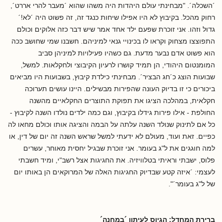
´השכלה´. "מבחינתי עולם היהדות היה משהו שהוא ´מעבר להרי אררט´,
רחוק מהכל. בקיבוץ לא היו אפילו שיחות כנגד זה, זה פשוט היה ´לא!´
גדול וזהו. אני זוכרת שפעם ילד אחד אמר שיש דבר כזה אלוקים וכולם
התפוצצו מצחוק וקראו לו בכינויי גנאי למיניהם. חשבנו שמי שחושב ככה
הוא פשוט אדם נבער מדעת. גם כשהיו פעילויות למיניהן סביב
המומנטום היהודי, הן תמיד קושרו לרעיון הקיבוצי ולחקלאות. למשל,
שבועות הוצג כ´חג הבציר´. מבחינתי כילדת קיבוץ, בשבועות היו מביאים
ביכורים כי זו בדיוק העונה שהפירות מבשילים. היינו עושים תערוכה
חקלאית, במהלכה הציגו את תפוקת התוצרים החקלאיים מהשנה
החולפת - אילו פירות גידלו בקיבוץ, וגם כמה ילדים נולדו השנה לקיבוץ -
כל אם לתינוק שנולד השנה עלתה על הבמה והציגה אותו וכולם מחאו לה
כפיים. זאת ועוד, מעולם לא ידעתי למשל שראש השנה זה יום של דין, או
למה חוגגים את ל"ג בעומר. אני זוכרת שבגיל יחסית מאוחר, עשרים
פלוס, ישבתי וראיתי בטלוויזיה. את החגיגות אצל רשב"י, ומיד חשבתי
לעצמי: ´איזה קטע שבדיוק החגיגות האלה של המרוקאים הן באותו יום
של ל"ג בעומר´".
ברירת המחדל: הגיוס לעיתון ´במחנה´