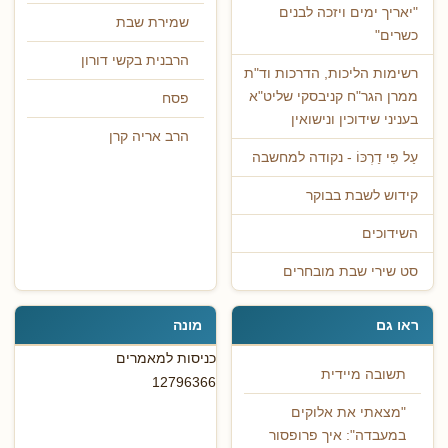
"יאריך ימים ויזכה לבנים
שמירת שבת
כשרים"
הרבנית בקשי דורון
רשימות הליכות, הדרכות וד"ת
ממרן הגר"ח קניבסקי שליט"א
פסח
בעניני שידוכין ונישואין
הרב אריה קרן
עַל פִּי דַרְכּוֹ - נקודה למחשבה
קידוש לשבת בבוקר
השידוכים
סט שירי שבת מובחרים
ראו גם
מונה
כניסות למאמרים
תשובה מיידית
12796366
"מצאתי את אלוקים
במעבדה": איך פרופסור