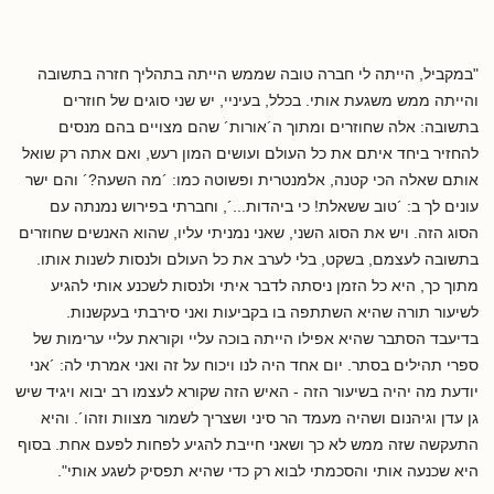
"במקביל, הייתה לי חברה טובה שממש הייתה בתהליך חזרה בתשובה
והייתה ממש משגעת אותי. בכלל, בעיניי, יש שני סוגים של חוזרים
בתשובה: אלה שחוזרים ומתוך ה´אורות´ שהם מצויים בהם מנסים
להחזיר ביחד איתם את כל העולם ועושים המון רעש, ואם אתה רק שואל
אותם שאלה הכי קטנה, אלמנטרית ופשוטה כמו: ´מה השעה?´ והם ישר
עונים לך ב: ´טוב ששאלת! כי ביהדות...´, וחברתי בפירוש נמנתה עם
הסוג הזה. ויש את הסוג השני, שאני נמניתי עליו, שהוא האנשים שחוזרים
בתשובה לעצמם, בשקט, בלי לערב את כל העולם ולנסות לשנות אותו.
מתוך כך, היא כל הזמן ניסתה לדבר איתי ולנסות לשכנע אותי להגיע
לשיעור תורה שהיא השתתפה בו בקביעות ואני סירבתי בעקשנות.
בדיעבד הסתבר שהיא אפילו הייתה בוכה עליי וקוראת עליי ערימות של
ספרי תהילים בסתר. יום אחד היה לנו ויכוח על זה ואני אמרתי לה: ´אני
יודעת מה יהיה בשיעור הזה - האיש הזה שקורא לעצמו רב יבוא ויגיד שיש
גן עדן וגיהנום ושהיה מעמד הר סיני ושצריך לשמור מצוות וזהו´. והיא
התעקשה שזה ממש לא כך ושאני חייבת להגיע לפחות לפעם אחת. בסוף
היא שכנעה אותי והסכמתי לבוא רק כדי שהיא תפסיק לשגע אותי".