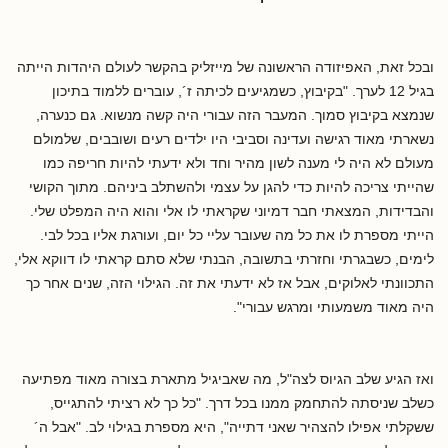
ובכל זאת, האפיזודה הראשונה של מייזליק בהקשר לעולם היהדות הייתה
בגיל 12 לערך. "בקיבוץ, כשמגיעים לכיתה ז´, עוברים ללמוד בתיכון
שנמצא בקיבוץ סמוך. המעבר הזה עבורי היה קשה מנשוא. גם כנערה,
נשארתי מאוד רגישה ועדינה וסביבי היו ילדים רעים ושובבים, שלמולם
מעולם לא היה לי מענה לשון מהיר וחד ולא ידעתי להיות חריפה כמו
שהייתי צריכה להיות כדי להגן על עצמי ולהשתלב ביניהם. מתוך הקושי
והבדידות, המצאתי חבר דמיוני שקראתי לו אלי והוא היה המפלט שלי.
הייתי מספרת לו את כל מה שעובר עליי כל יום, ועורגת אליו בכל לבי.
לימים, כשבגרתי וחזרתי בתשובה, הבנתי שלא סתם קראתי לו דווקא אלי,
התכוונתי לאלוקים, אבל אז לא ידעתי את זה. הגילוי הזה, שנים אחר כך
היה מאוד משמעותי ומרגש עבורי".
ואז הגיע שלב הגיוס לצה"ל, מה שאביגיל מתארת בצורה מאוד מפתיעה
כשלב שניסתה להתחמק ממנו בכל דרך. "כל כך לא רציתי להתגייס,
ששקלתי אפילו להצהיר שאני דתייה", היא מספרת בגילוי לב. "אבל ה´