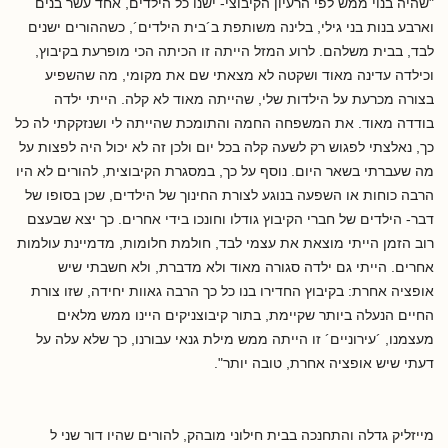
"שהיה בנוי ממש לפי הרעיון הקיבוצי- ישנו כל הילדים, אחד עשר בנים
וארבע בנות בני גילי, בלינה משותפת ב´בית הילדים´, כשההורים ישנים
לבד, בבית משלהם. לרוע המזל הייתה זו הכיתה הכי מופרעת בקיבוץ,
וכילדה עדינה מאוד ושקטה לא מצאתי שם את מקומי, מה שהשפיע
בצורה מכרעת על הילדות שלי, שהייתה מאוד לא קלה. הייתי ילדה
בודדה מאוד. את המשפחה החמה והתומכת שהייתה לי ושנזקקתי לה כל
כך, נאלצתי לפגוש רק לשעה קלה בכל יום ולכן זה לא יכול היה לפצות על
מה שעברתי בשאר היום. נוסף על כך, במסגרת הקיבוצית, להורים לא היו
הרבה כוחות או השפעה בנוגע לצורת החינוך של הילדים, שכן בסופו של
דבר- הילדים של חברי הקיבוץ גודלו וחונכו בידי אחרים. כך יצא שבעצם
רוב הזמן הייתי מוצאת את עצמי לבד, חולמת חלומות, מדמיינת עולמות
אחרים. הייתי גם ילדה סגורה מאוד ולא מדברת, ולא חשבתי שיש
אופציה אחרת: בקיבוץ החדירו בנו כל כך הרבה גאוות יחידה, שזו צורת
החיים הנעלה ביותר שקיימת, בתור קיבוצניקים היינו ממש מלאים
מעצמנו, ´עירוניים´ זו הייתה ממש מילת גנאי עבורנו, כך שלא עלה על
דעתי שיש אופציה אחרת, טובה יותר".
מייזליק גדלה והתחנכה בבית חילוני מובהק, להורים שהיו דור שני ל