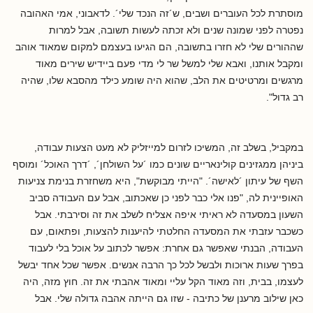
מוסתרת לכל העוברים ושבים, ש´זה הנכד שלי´. לדאבוני, אמי האהובה
נפטרה לפני שמונה שנים ולא זכתה לעשות תשובה, אבל למרות
שההורים שלי לא חזרו בתשובה, הם הגיעו בעצמם למקום שמאוד אוהב
ומקבל אותנו, ואבא שלי למשל שר לי מדי פעם ביידיש שירים מאוד
מרגשים ומרטיטים את הלב, שהוא היה שומע כילד מהסבא שלו, שהיה
רב גדול".
במקביל, בשלב זה, המשיכו לזרום למייזליק לא מעט הצעות עבודה,
ביניהן ממגזינים קולינאריים שונים כמו ´על השולחן´, ´דרך האוכל´ ומוסף
השף של עיתון ´לאישה´. "הייתי מבוקשת", היא משחזרת בנימת צניעות
האופיינית לה, "פנו אלי כבר לפני כן שאכתוב, אבל עם העבודה סביב
השעון במסעדה לא ראיתי איפה אצליח לשלב את זה וסירבתי. אבל
כשכבר עזבתי את המסעדה החלטתי להיענות להצעות, ופתאום, עם
העבודה, הבנתי שאפשר גם אחרת: אפשר לכתוב על אוכל בלי לעבוד
בפרך שעות ארוכות ולבשל לכל כך הרבה אנשים. אפשר שכל אחד יבשל
לעצמו, בבית, וזה מאוד הקל עליי ומאוד אהבתי את זה. חוץ מזה, היה
כאן שילוב מרענן של כתיבה - שזו גם הייתה אהבה גדולה שלי. אבל