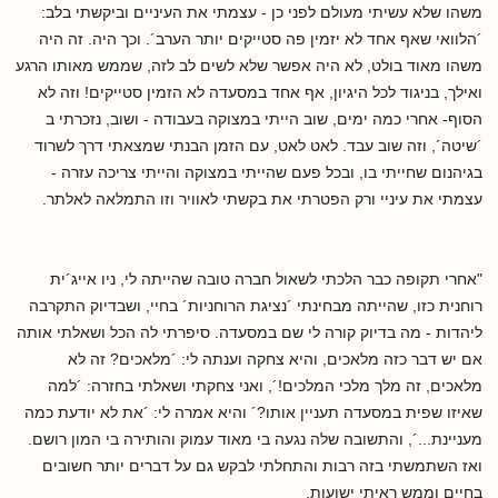
משהו שלא עשיתי מעולם לפני כן - עצמתי את העיניים וביקשתי בלב:
´הלוואי שאף אחד לא יזמין פה סטייקים יותר הערב´. וכך היה. זה היה
משהו מאוד בולט, לא היה אפשר שלא לשים לב לזה, שממש מאותו הרגע
ואילך, בניגוד לכל היגיון, אף אחד במסעדה לא הזמין סטייקים! וזה לא
הסוף- אחרי כמה ימים, שוב הייתי במצוקה בעבודה - ושוב, נזכרתי ב
´שיטה´, וזה שוב עבד. לאט לאט, עם הזמן הבנתי שמצאתי דרך לשרוד
בגיהנום שחייתי בו, ובכל פעם שהייתי במצוקה והייתי צריכה עזרה -
עצמתי את עיניי ורק הפטרתי את בקשתי לאוויר וזו התמלאה לאלתר.
"אחרי תקופה כבר הלכתי לשאול חברה טובה שהייתה לי, ניו אייג´ית
רוחנית כזו, שהייתה מבחינתי ´נציגת הרוחניות´ בחיי, ושבדיוק התקרבה
ליהדות - מה בדיוק קורה לי שם במסעדה. סיפרתי לה הכל ושאלתי אותה
אם יש דבר כזה מלאכים, והיא צחקה וענתה לי: ´מלאכים? זה לא
מלאכים, זה מלך מלכי המלכים!´, ואני צחקתי ושאלתי בחזרה: ´למה
שאיזו שפית במסעדה תעניין אותו?´ והיא אמרה לי: ´את לא יודעת כמה
מעניינת...´, והתשובה שלה נגעה בי מאוד עמוק והותירה בי המון רושם.
ואז השתמשתי בזה רבות והתחלתי לבקש גם על דברים יותר חשובים
בחיים וממש ראיתי ישועות.