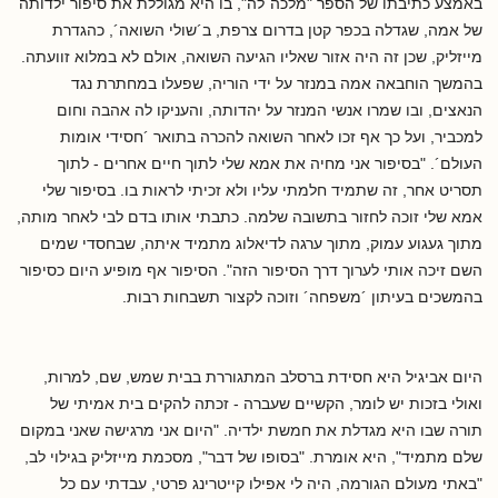
באמצע כתיבתו של הספר "מלכה´לה", בו היא מגוללת את סיפור ילדותה
של אמה, שגדלה בכפר קטן בדרום צרפת, ב´שולי השואה´, כהגדרת
מייזליק, שכן זה היה אזור שאליו הגיעה השואה, אולם לא במלוא זוועתה.
בהמשך הוחבאה אמה במנזר על ידי הוריה, שפעלו במחתרת נגד
הנאצים, ובו שמרו אנשי המנזר על יהדותה, והעניקו לה אהבה וחום
למכביר, ועל כך אף זכו לאחר השואה להכרה בתואר ´חסידי אומות
העולם´. "בסיפור אני מחיה את אמא שלי לתוך חיים אחרים - לתוך
תסריט אחר, זה שתמיד חלמתי עליו ולא זכיתי לראות בו. בסיפור שלי
אמא שלי זוכה לחזור בתשובה שלמה. כתבתי אותו בדם לבי לאחר מותה,
מתוך געגוע עמוק, מתוך ערגה לדיאלוג מתמיד איתה, שבחסדי שמים
השם זיכה אותי לערוך דרך הסיפור הזה". הסיפור אף מופיע היום כסיפור
בהמשכים בעיתון ´משפחה´ וזוכה לקצור תשבחות רבות.
היום אביגיל היא חסידת ברסלב המתגוררת בבית שמש, שם, למרות,
ואולי בזכות יש לומר, הקשיים שעברה - זכתה להקים בית אמיתי של
תורה שבו היא מגדלת את חמשת ילדיה. "היום אני מרגישה שאני במקום
שלם מתמיד", היא אומרת. "בסופו של דבר", מסכמת מייזליק בגילוי לב,
"באתי מעולם הגורמה, היה לי אפילו קייטרינג פרטי, עבדתי עם כל