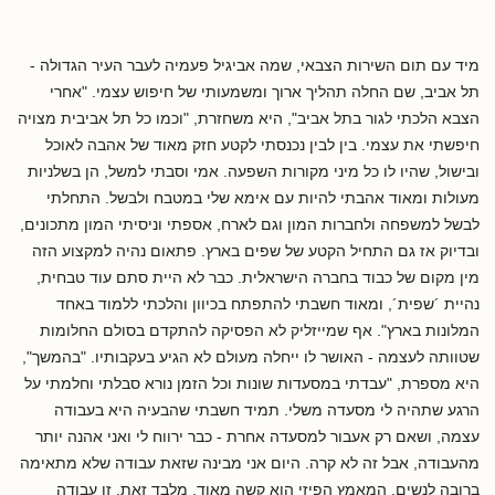
מיד עם תום השירות הצבאי, שמה אביגיל פעמיה לעבר העיר הגדולה -
תל אביב, שם החלה תהליך ארוך ומשמעותי של חיפוש עצמי. "אחרי
הצבא הלכתי לגור בתל אביב", היא משחזרת, "וכמו כל תל אביבית מצויה
חיפשתי את עצמי. בין לבין נכנסתי לקטע חזק מאוד של אהבה לאוכל
ובישול, שהיו לו כל מיני מקורות השפעה. אמי וסבתי למשל, הן בשלניות
מעולות ומאוד אהבתי להיות עם אימא שלי במטבח ולבשל. התחלתי
לבשל למשפחה ולחברות המון וגם לארח, אספתי וניסיתי המון מתכונים,
ובדיוק אז גם התחיל הקטע של שפים בארץ. פתאום נהיה למקצוע הזה
מין מקום של כבוד בחברה הישראלית. כבר לא היית סתם עוד טבחית,
נהיית ´שפית´, ומאוד חשבתי להתפתח בכיוון והלכתי ללמוד באחד
המלונות בארץ". אף שמייזליק לא הפסיקה להתקדם בסולם החלומות
שטוותה לעצמה - האושר לו ייחלה מעולם לא הגיע בעקבותיו. "בהמשך",
היא מספרת, "עבדתי במסעדות שונות וכל הזמן נורא סבלתי וחלמתי על
הרגע שתהיה לי מסעדה משלי. תמיד חשבתי שהבעיה היא בעבודה
עצמה, ושאם רק אעבור למסעדה אחרת - כבר ירווח לי ואני אהנה יותר
מהעבודה, אבל זה לא קרה. היום אני מבינה שזאת עבודה שלא מתאימה
ברובה לנשים. המאמץ הפיזי הוא קשה מאוד. מלבד זאת, זו עבודה