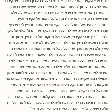
ריחם עליי ועקפתי את זה בדרך אחרת: כבעלת כישרון כתיבה, מיד קיבלו
אותי למערכת עיתון ´במחנה´ ואת כל השירות שלי עשיתי שם ככתבת
צבאית. כך אמנם שירתי בצבא, אבל בצורה הכי עדינה שיש. לא פלא
שהרגשתי ככה, הייתי אז עם ´בטן מלאה´ מאוד על הקיבוץ והייתי
במשבר. זה היה שלב שכל הרעיון הקיבוצי פתאום התפוצץ לי בפרצוף.
שהבנתי שכל הערכים שגדלתי עליהם הם שקר אחד גדול. שלמשל עיקרון
ה´שוויון´ בין חברי הקיבוץ, מגיע בכלל ממקום של צרות עין, מתוך זה
שכולם דואגים להנמיך את כולם, כדי שלאחד לא יהיה יותר ממה שיש
לשני, ולא באמת מתוך ערך נעלה של שיתופיות ואחדות. גם האווירה
והצביעות שהיו שם היו מעבר למה שיכולתי לשאת - בחדר האוכל כולם
היו מרכלים אחד על השני והאווירה הייתה מאוד עכורה. אף אחד לא חי
באמת את מה שהוא דיבר עליו. מילדה תמימה מאוד ומאמינה בטוב,
הפכתי לאדם מאוד ציני, לא האמנתי יותר בערכים. הגעתי לחוסר אמון
טוטאלי בטוב שקיים בבני האדם וידעתי שאעזוב את הקיבוץ ברגע הראשון
שרק אוכל. זו תחושה חזקה שליוותה אותי גם בהשפעת אמי, שאחרי
שנים של חיים בקיבוץ פיתחה כלפי החיים בו אכזבה גדולה מאוד
והסתובבה עם טעם מר מאוד בפה. היא קלטה פתאום שהיא הפסידה
את הזכות והעונג הכי גדולים שיכולים להיות לאישה - לגדל את הילדים
שלה בעצמה, ולכאב ההכרה הזאת שלה לא היה מחיר".