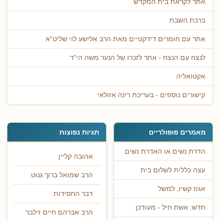
אתר לקראת בית המקדש
ברכת השבת
אתר עם חומרים דידקטיים מאת הרב אלישע לוי שליט"א
לנצח עם הנצח - אתר לזכרו של הנער משה הי"ד
אקטואליה
קישורים נוספים - בעריכת רינה אזולאי
מאמרים פופולריים
תגיות נפוצות
הדרת נשים או האדרת נשים
אהובה קליין
עצה כללית לשלום בית
הרב שמואל ברוך גנוט
אגוז קשיו, למשל
דבר החסידות
חדש: אשת חיל - מעודכן
הרב אברהם חיים זילבר