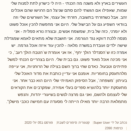
העשירים בארץ ולא משנה מה הכנתי - היה לי כישרון לתת למנות שלי
שמות, שאפילו אם הגשתי להם סתם שניצל הם הרגישו שהם אוכלים
זהב. אבל כשחזרתי בתשובה, חזרתי אל עצמי, אל השורשים שלי וזה
בוודאי השפיע גם על הבישול שלי. היום אני מחפשת להכין אוכל פשוט
ולא יומרני, כזה של בית, שמשמח אנשים, ובצורה נורא סמלית - אני
מנסה ללכת דווקא נגד הגורמה. אני חושבת שלא מתאים לאמא שמגדלת
שישה ילדים ועובדת במשרה מלאה - להכין עוד איזה אוכל גורמה. יש
אמרה
כזו ש´הסנדלר הולך יחף´, אז אני אומרת ש´הטבח הולך רעב´, כי
אני מכינה אוכל מאוד פשוט. גם בבית שלי. היום בצהריים הכנתי למשל
פתיתים וטבעול. כאדם שחי ברוך השם בצילה של הרוחניות, אני עייפה
מלהתעסק בחומריות. אומנם אני עדיין כותבת את מדור האוכל שלי
בעיתון ´משפחה´, אבל הסיפוק האמיתי שלי היום הוא כבר אחר. אני
מתעסקת יותר בלהוציא ספרים בעלי אמירה, שמקרבים את הקוראים
שלי לעצמם ולהשם, ואני גם מרצה לנשים בשיעורי יהדות, והנפש
מתמלאת הרבה יותר מאילו הייתה לי מסעדה עם חמישה כוכבי מישלן".
נכתב על ידי
Super User
קטגוריה:
סיפורים לשבת
פורסם ב05 יולי 2020
כניסות: 2390