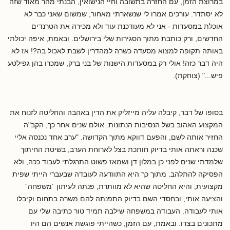
במרוצת הזמן, עם החזרה בתשובה וחיי הנישואין, הבנתי מהר מאוד שזה
לא יסתדר. עורכים אמרו לי שנשארתי מאחור, שמשום שאני כבר לא
אוכלת במסעדות - אני לא מעודכנת עוד ולא מכירה את הטרנדים
החדשים, ורק כותבת מתוך הסגירות שלי בירושלים. ובאמת, איפה יכולתי
באותה תקופה למצוא מסעדה כשרה למהדרין לשבת לאכול בה?! אז לא
היה דבר כזה! אולי רק במסעדות הישנות של בני ברק, שמכרו בהן גפילטע
פיש..." (צוחקת).
בסופו של דבר, קיבלה עליה מייזליק את הדין באהבה והחליטה לזנוח את
המקצוע האהוב בשל הנסיבות הנתונות. אולם שנים אחר כך, הקב"ה
החזיר אותה לשם, והפעם דווקא מתוך הקדושה. "ערב אחד נכנסה אליי
שכנה וראתה אותי בדיוק חותכת בצל לארוחת הערב, בשיטת החיתוך
שלמדתי שנים לפני כן במלון דן ושמאז פשוט התרגלתי לעבוד ככה, ולא
הפסיקה להתלהב. מתוך כך היא התוודעה לעובדה שבעברי הייתי שפית
מקצועית, והיא החליטה שהיא לא מוותרת, פנתה לעיתון ´משפחה´
והציעה אותי, ובחסדי השם בדיוק התפנתה להם משרה בתחום וקיבלו
אותי לעבודה. העבודה במשפחה שילבה תמיד טור כתיבה שלי עם
מתכונים בצדו. ובאמת, עם הזמן, כשהייתי פוגשת אנשים הם היו