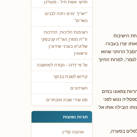
חדש: אשת חיל - מעודכן
"יאריך ימים ויזכה לבנים
כשרים"
רשימות הליכות, הדרכות
אחת הישיבות
וד"ת ממרן הגר"ח קניבסקי
תו יצרו בעבורו
שליט"א בעניני שידוכין
הסבל הרוחני שהוא
ונישואין
לגמרי, למרות החיוך
עַל פִּי דַרְכּוֹ - נקודה למחשבה
קידוש לשבת בבוקר
השידוכים
רוות צמאונו במים
ספסליה נטש לפני
סט שירי שבת מובחרים
ותו הובילה אותו אל
תגיות נפוצות
לפלים בסערה,
אהובה קליין