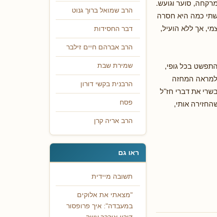
מרקחה, סוער וגועש.
הרב שמואל ברוך גנוט
גשתי כמה היא חסרה
י, אך ללא הועיל,
דבר החסידות
הרב אברהם חיים זילבר
תפשט בכל גופי,
שמירת שבת
י למראה המחזה
הרבנית בקשי דורון
שרי את דברי חז"ל
פסח
החזירה אותי,
הרב אריה קרן
ראו גם
תשובה מיידית
"מצאתי את אלוקים
במעבדה": איך פרופסור