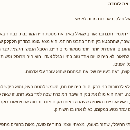
את לומדה
 פולק, באדיבות מרוה לצמא:
י תלמיד חכם ובר אורין, שגולל באזני את מסכת חייו המורכבת. כבחור ב
בר, שהתבטא בין היתר בהבט הרוחני. הוא מצא עצמו במדרון חלקלק שאו
וגנים, והתרחק יותר ויותר ממקור מיים חיים. הסבל הנפשי הגשמי, לצד 
לתיאור; לא היה לו יום אחד טוב בחייו בגלל צעדו. הוא היה מרוסק נפשית 
 הפנים.
קצת, ראה בעיניים שלו את הגיהנום שהוא עובר עלי אדמות.
ע לרחובות בני ברק. היום היה יום חם, השמש להטה בעוז, והוא ביקש לה
ה, רואה הוא מולו את בנין הישיבה המוכרת שבה למד בצעירותו, זו שאת 
, ניגש אל פינת השתיה שעמדה באותו מקום מוכר והרווה את צמאונו. סקרנ
עמד נטוע במקומו, כאילו אחז בו השיתוק.
י ההיכל", שחזר באוזני, ומצאתי עצמי בתוך ים סוער, מאות בחורים מתפ