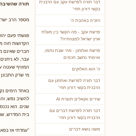
דבר תורה לפרשת עקב עם הרבנית
תורה שהשיבה 
בקשי דורון תחי'
מספר הרב ישראל
הזכיה באהבת ה'
פרשת עקב - מה הקשר בין מעלת
פגשתי פעם יהוד
ארץ ישראל למצוותיה?
הקדושות חוה מש
פרשת ואתחנן - מהי שבת נחמו,
חברים שאינם מה
ואימתי נחשב חכמים
עבר, לא ניתנים 
המזויף שעטה על
ה' הוא האלוקים
מי שרק התבונן 
דבר תורה לפרשת ואתחנן עם
הרבנית בקשי דורון תחי'
באחד הימים נקל
להשיב נפש, והנ
שירים ווקאלים תוצרת AI
שנים. הוא נכנס
דבר תורה לפרשת דברים עם
בית המדרש, שם 
הרבנית בקשי דורון תחי'
משה נושא דברים
"עמדתי אז בפאת