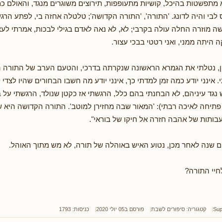
בא מתפשטות בהיכל, קושיות מתעופפות, תירוצים משוגרים מנגד, והאולם כ
לבי והיה לדונג. 'התורה', 'התורה הקדושה'; טלטלה אחזה בי, לפתע הר
שה מוזרה החלה עולה בקרבי; לא, לא נאה לאדם בגילי לבכות, אמרתי לעצמ
 היתה ממני, ואני רטטי בבכי עצור.
ן, נטלתי את הגמרא הראשונה שנקרתה בדרכי, והטעם הערב של התורה ה
 אינני יודע כמה זמן למדתי כך, אינני יודע מה חשבו הבחורים שהיו לצד
גד עיניהם, לא הבחנתי בהם כלל, הרגשתי אז כקטן שנולד, הרגשתי על ב
 פתיחה לאיכה רבתי): 'המאור שבה מחזירן למוטב'. התורה הקדושה היא ש
ותות של אהבה חזרה אל חיקו של בוראי".
ם שנה לאחר מכן, נטוע האיש באוהלה של תורה, לא מש מתוך האוהל.
לחיי התורה?
Sup
קטגוריה:
סיפורים לשבת
פורסם ב05 יולי 2020
כניסות: 1793