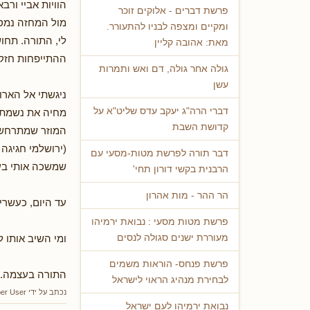
הוויות אביי ור
פרשת דברים - אלוקים זוכר
מול המחזה נמס 
ומקיים ומצפה לבניו להתעורר.
לי, התורה. תחו
מאת: אהובה קליין
ההתייפחות חזקה
גולה אחר גולה, דם ואש ותמרות
עשן
ניגשתי אל הארו
דברי הרה"ג יעקב עדס שליט"א על
מחיה את נשמתי.
קדושת השבת
המוזר שמתרחש נ
(ירושלמי חגיגה
דבר תורה לפרשת מטות-מסעי עם
שמשכה אותי בעב
הרבנית בקשי דורון תחי'
הר ההר - מות אהרון
עד היום, כעשרי
פרשת מטות מסעי : נבואת ירמיהו
ומי השיב אותו 
מעוררת ישנים סגולה לנסים
פרשת פנחס- הוראות משמים
התורה בעצמה.
לבחירת מנהיג הראוי לישראל
נכתב על ידי
er User
נבואת ירמיהו לעם ישראל