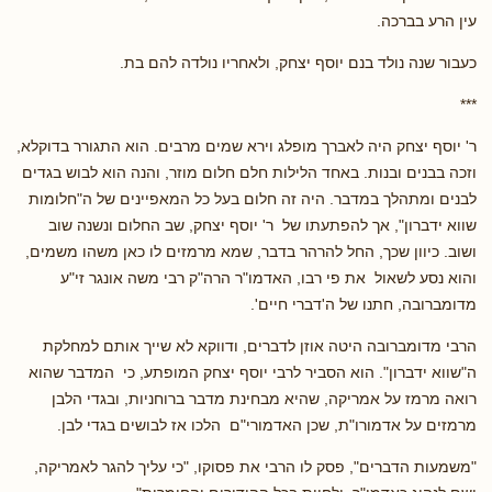
עין הרע בברכה.
כעבור שנה נולד בנם יוסף יצחק, ולאחריו נולדה להם בת.
***
ר' יוסף יצחק היה לאברך מופלג וירא שמים מרבים. הוא התגורר בדוקלא,
וזכה בבנים ובנות. באחד הלילות חלם חלום מוזר, והנה הוא לבוש בגדים
לבנים ומתהלך במדבר. היה זה חלום בעל כל המאפיינים של ה"חלומות
שווא ידברון", אך להפתעתו של ר' יוסף יצחק, שב החלום ונשנה שוב
ושוב. כיוון שכך, החל להרהר בדבר, שמא מרמזים לו כאן משהו משמים,
והוא נסע לשאול את פי רבו, האדמו"ר הרה"ק רבי משה אונגר זי"ע
מדומברובה, חתנו של ה'דברי חיים'.
הרבי מדומברובה היטה אוזן לדברים, ודווקא לא שייך אותם למחלקת
ה"שווא ידברון". הוא הסביר לרבי יוסף יצחק המופתע, כי המדבר שהוא
רואה מרמז על אמריקה, שהיא מבחינת מדבר ברוחניות, ובגדי הלבן
מרמזים על אדמורו"ת, שכן האדמורי"ם הלכו אז לבושים בגדי לבן.
"משמעות הדברים", פסק לו הרבי את פסוקו, "כי עליך להגר לאמריקה,