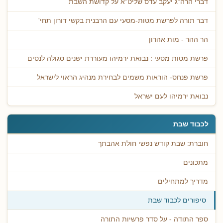
דברי הרה"ג יעקב עדס שליט"א על קדושת השבת
דבר תורה לפרשת מטות-מסעי עם הרבנית בקשי דורון תחי'
הר ההר - מות אהרון
פרשת מטות מסעי : נבואת ירמיהו מעוררת ישנים סגולה לנסים
פרשת פנחס- הוראות משמים לבחירת מנהיג הראוי לישראל
נבואת ירמיהו לעם ישראל
לכבוד שבת
חוברת: שבת קודש נפשי חולת אהבתך
מתכונים
מדריך למתחילים
סיפורים לכבוד שבת
ספר התודה - על סדר פרשיות התורה