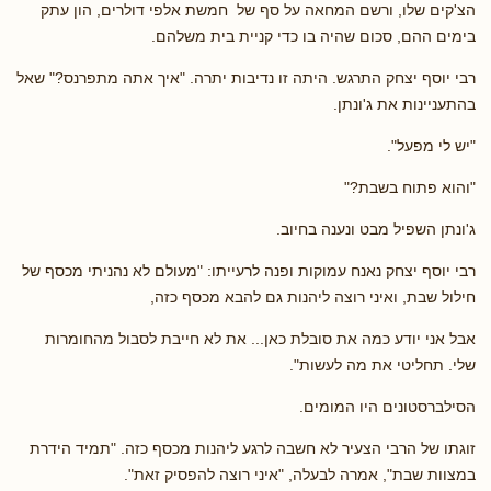
הצ'קים שלו, ורשם המחאה על סף של חמשת אלפי דולרים, הון עתק
בימים ההם, סכום שהיה בו כדי קניית בית משלהם.
רבי יוסף יצחק התרגש. היתה זו נדיבות יתרה. "איך אתה מתפרנס?" שאל
בהתעניינות את ג'ונתן.
"יש לי מפעל".
"והוא פתוח בשבת?"
ג'ונתן השפיל מבט ונענה בחיוב.
רבי יוסף יצחק נאנח עמוקות ופנה לרעייתו: "מעולם לא נהניתי מכסף של
חילול שבת, ואיני רוצה ליהנות גם להבא מכסף כזה,
אבל אני יודע כמה את סובלת כאן... את לא חייבת לסבול מהחומרות
שלי. תחליטי את מה לעשות".
הסילברסטונים היו המומים.
זוגתו של הרבי הצעיר לא חשבה לרגע ליהנות מכסף כזה. "תמיד הידרת
במצוות שבת", אמרה לבעלה, "איני רוצה להפסיק זאת".