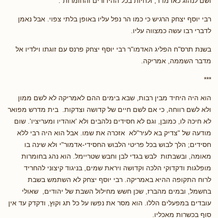
ושם לנהוג כאדמו"ר, ולחיות בכל ההידורים והחומרות".
רבי יוסף יצחק הרגיש כי כמו הר נפל עליו באופן בלתי צפוי. אבל נאמן
לדברי רבו עשה כמצווה עליו.
בשנת תרס"ח הפליג האדמו"ר רבי יוסף יצחק פרנס עם זוגתו וילדיו אל
מדבר השממה, אמריקה.
***
הוא היה היחיד מבין רבות, שבא בימים ההם לאמריקה לא לשם ממון
ולא לשם רווחה, כי אם לשם חיים של קדושה וצדקות. בית מדרש מפואר
לא חיכה לו, כמובן, וגם לא חסידים נלהבים ולא 'אוהדיו ומעריציו'. שום
מודעה של "צדיק בא לעיר"לא אזכרה את שמו. אבל הוא היה רבי ללא
חסידים; הלך לבוש בכל פריטי הלבוש החסידי-אדמור"י ולא שינה בו
מאומה, ובשבתות לבש בגדי לבן וחבש שטריימל. הוא נהג בחומרות
מופלגות ודקדוקי הלכה וקדושה ויראת שמים, בניגוד קיצוני להחריד
לרוח התקופה ההיא באמריקה. רבי יוסף יצחק לא השתמש בשבת
בחשמל, ובמים מהברז, שכן חשש מחילול השבת של יהודים, שאולי
עובדים במפעלים הללו. הוא מסר את נפשו על כל תג וקוץ, ודקדק עד אין
סוף בכשרות מאכליו.