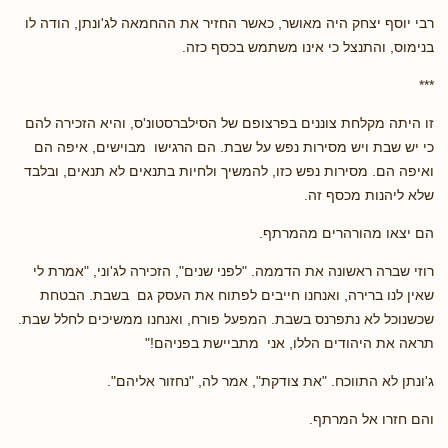
רבי יוסף יצחק היה מאושר, כאשר החזיר את ההחמאה לג'ונתן, הודה לו
בנימוס, והתנצל כי אינו משתמש בכסף כזה.
***
זו היתה מקלחת צוננים בפרצופם של הסילברסטונ'ס, והיא הזכירה להם
כי יש שבת ויש מסירות נפש על שבת. הם הרגישו מבוישים, איפה הם
ואיפה הם. מסירות נפש כזו, להמשיך ולחיות בתנאים לא תנאים, ובלבד
שלא ליהנות מכסף זה.
הם יצאו מהורהרים מהמרתף.
רוזי שברה ראשונה את הדממה. "לפני שנים", הזכירה לג'וני, "אמרת לי
שאין לנו ברירה, ואנחנו חייבים לפתוח את העסק גם בשבת. הבטחת
שכשנוכל לא נתפרנס בשבת. המפעל פורח, ואנחנו ממשיכים לחלל שבת.
תראה את היהודים הללו, אני מתביישת בפניהם!"
ג'ונתן לא התווכח. "את צודקת", אמר לה, "נחזור אליהם".
והם חזרו אל המרתף.