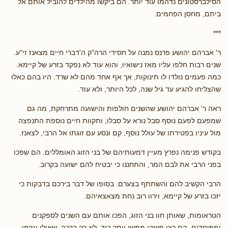
הסילברסטונים נדהמו עוד יותר. הם ביקשו מהילדים להוביל אותם אל
ביתם, מחסן הפחמים.
***
ר' אברהם יהושע פרנס נמנה על חסידי הרה"ק ה'דברי חיים מצאנז זי"ע.
שנים רבות חלפו עליו מאז נישואיו, והוא עוד לא נפקד בזרע של קיימא.
כמה פעמים נולדו לו תינוקות, אך אף אחד מהם לא שרד. היו בהם כאלו
שהצליחו להגיע עד גיל שנה, לכל היותר, ולא עוד.
ראה ר' אברהם יהושע שהשנים חולפות והישועה מתרחקת, מה גם
שמפעם לפעם נוסף סבל נורא על סבלו, ותקוות חיים נוספת התנפצה
מול עיניו בפטירתו של עולל נוסף, קם ונסע עם זוגתו אל הרבי, לצאנז.
בקודש פנימה נפרץ מעיין דמעותיהם של בני הזוג האומללים. הם שפכו
בפני הרבי את לבם המר, והתחננו כי יבטיח להם ישועה בקרוב.
הרבי הקשיב להם והשתתף בצערם. בסופו של דבר בירכם בדבקות כי
יזכו בזרע של קיימא, וירוו רוב נחת מצאצאיהם.
הטראומות, שאותן חוו בני הזוג, הפכו אותם עם השנים לספקנים
ומפוחדים. הם רצו משהו ממשי יותר ביד, לא רק ברכה, שאולי יגרמו