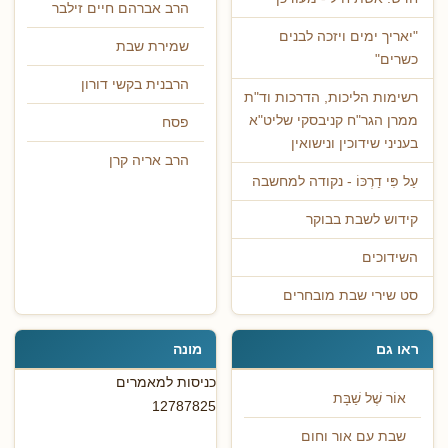
הרב אברהם חיים זילבר
"יאריך ימים ויזכה לבנים
שמירת שבת
כשרים"
הרבנית בקשי דורון
רשימות הליכות, הדרכות וד"ת
ממרן הגר"ח קניבסקי שליט"א
פסח
בעניני שידוכין ונישואין
הרב אריה קרן
עַל פִּי דַרְכּוֹ - נקודה למחשבה
קידוש לשבת בבוקר
השידוכים
סט שירי שבת מובחרים
ראו גם
מונה
כניסות למאמרים
אוֹר שֶׁל שַׁבָּת
12787825
שבת עם אור וחום