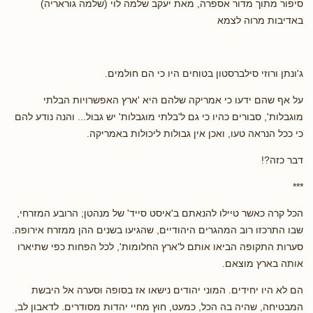
סיפור מתוך מדור אספרה, מאת יעקב שלמה לוי (שלמה גוראריה)
באדיבות מרוה לצמא
ג'ונתן ורוזי סילברסטון בטוחים היו כי הם חולמים.
על אף שהם ידעו כי אמריקה שלהם היא 'ארץ האפשרויות הבלתי
מוגבלות', סבורים כהיו כי גם ל'בלתי מוגבלות' יש גבול... והנה נודע להם
כי ככל הנראה טעו, ואכן אין גבולות ליכולות באמריקה.
דבר כזה?!
***
הכל קרה כאשר טיילו להנאתם ב'איסט סייד' של מנהטן; הרובע המזרחי,
שבו התרכזו רוב המהגרים היהודיים, שהגיעו בשנים ההן ממזרח אירופה.
סערות התקופה הביאו אותם ל'ארץ החלומות', לכל הפחות כפי שתיארו
אותה בארץ מוצאם.
הם לא היו יחידים. המוני יהודים נישאו אז בסופה וסערה אל היבשת
המבטיחה, שהיה בה הכל, כמעט, חוץ מחיי יהדות מסודרים. לדאבון לב,