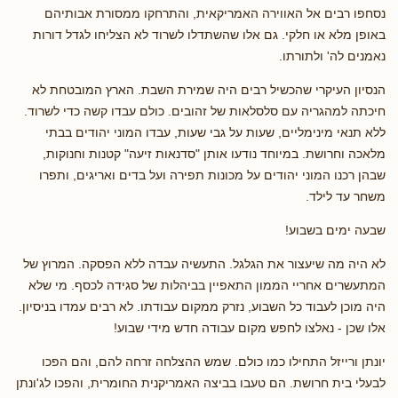
נסחפו רבים אל האווירה האמריקאית, והתרחקו ממסורת אבותיהם
באופן מלא או חלקי. גם אלו שהשתדלו לשרוד לא הצליחו לגדל דורות
נאמנים לה' ולתורתו.
הנסיון העיקרי שהכשיל רבים היה שמירת השבת. הארץ המובטחת לא
חיכתה למהגריה עם סלסלאות של זהובים. כולם עבדו קשה כדי לשרוד.
ללא תנאי מינימליים, שעות על גבי שעות, עבדו המוני יהודים בבתי
מלאכה וחרושת. במיוחד נודעו אותן "סדנאות זיעה" קטנות וחנוקות,
שבהן רכנו המוני יהודים על מכונות תפירה ועל בדים ואריגים, ותפרו
משחר עד לילד.
שבעה ימים בשבוע!
לא היה מה שיעצור את הגלגל. התעשיה עבדה ללא הפסקה. המרוץ של
המתעשרים אחריי הממון התאפיין בביהלות של סגידה לכסף. מי שלא
היה מוכן לעבוד כל השבוע, נזרק ממקום עבודתו. לא רבים עמדו בניסיון.
אלו שכן - נאלצו לחפש מקום עבודה חדש מידי שבוע!
יונתן ורייזל התחילו כמו כולם. שמש ההצלחה זרחה להם, והם הפכו
לבעלי בית חרושת. הם טעבו בביצה האמריקנית החומרית, והפכו לג'ונתן