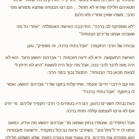
חטאיהם חלילה שהיא לא תחול.... הם רצו הבטחה שתצא מפורש מפי
הרבי, משהו שאין אחריו ולא כלום.
"לא מספיקה לנו ברכה", התייבבה האישה האומללה, "אחרי כל מה
שעברנו אנחנו צריכים הבטחה!"
גבותיו של הרבי התקמרו. "אבל נתתי ברכה, זה מספיק", טען.
האישה התעקשה. היא לא ידעה חוכמות. ר' אברהם יהושע נרעד. הוא לא
היה מעז לדבר לרבי ככה, אבל מה יכול היה לעשות "היא לא תיתן לי
לצאת מכאן בלי הבטחה", התנצל נבוך בפני הרבי.
ואז קם ה'דברי חיים' ונעמד, אחז קלות בזקנו של ר' אברהם יהושע, ואמר
לו בתוקף: "אבל נתתי ברכה!"
כעת נבהלו השניים כהוגן, הם היו בטוחים כי הרבי הקפיד עליהם. מי יודע
אם לא גרמו לעצמם קללה תחת ברכה.
אבל החסידים, שעמדו בחוץ ושמעו מר' אברהם יהושע מה אירע, כמעט
ונתנו לו יד ל"מזל טוב". כשהרבי נראה כביכול כמקפיד, הישועה מובטחת.
הוא ממתיק את הדינים, ורק עוטף זאת בצורה כזאת, שלא תשלוט חלילה