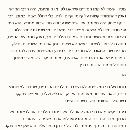
מכיוון שעוד לא קמו חסידים שידאגו לקיומו היומיומי, היה הרבי החדש
נאלץ להתמודד קשות על קיומו וקיום ילדיו, בלי לחלל שבת, כמובן. רבי
יוסף יצחק היה מאותם אלו שחיפשו עבודה מדי שבוע מחדש. הוא היה
עני מרוד, וידו לא השיגה אפילו כדי תשלום דמי שכירות לחדר עלוב,
בעבורו ובעבור משפחתו בת שמונת הילדים. וכך, נאנק תחת עול החיים,
ניסה בכל כוח לשרוד. כאשר לא שילם בזמן את דמי השכירות, סולק
מהבית שבו התגורר. לא נותרה בידו ברירה; המשפחה עברה להתגורר
במרתפו של אחד הבניינים הגבוהים, מקום הפקר, ששימוש כמחסן
פחים לחימום הדירות בבנין.
***
רוחם של בני המשפחה לא נשברה. הילדים החינניים, שהפכו למפוחמי
פנים, שאבו עוז רוח מאביהם הצדיק. הם לא נעלבו, ואפילו צחקקו,
כשהסילברסטונים חשבו שהם כושים...
כעת ביקשו מהם בני הזוג להובילם אל ביתם. הילדים הובילו אותם אל
מרתף מגוריהם. בני הזוג הזדעזעו למראה המשפחה היהודית
המתגוררת במרתף פחמים. לבו של ג'ונתן נכמר עליו. הוא שלף את פנקס