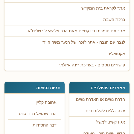
אתר לקראת בית המקדש
ברכת השבת
אתר עם חומרים דידקטיים מאת הרב אלישע לוי שליט"א
לנצח עם הנצח - אתר לזכרו של הנער משה הי"ד
אקטואליה
קישורים נוספים - בעריכת רינה אזולאי
מאמרים פופולריים
תגיות נפוצות
הדרת נשים או האדרת נשים
אהובה קליין
עצה כללית לשלום בית
הרב שמואל ברוך גנוט
אגוז קשיו, למשל
דבר החסידות
חדש: אשת חיל - מעודכן