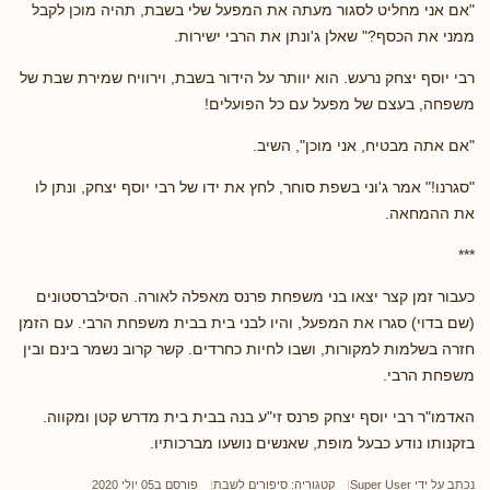
"אם אני מחליט לסגור מעתה את המפעל שלי בשבת, תהיה מוכן לקבל
ממני את הכסף?" שאלן ג'ונתן את הרבי ישירות.
רבי יוסף יצחק נרעש. הוא יוותר על הידור בשבת, וירוויח שמירת שבת של
משפחה, בעצם של מפעל עם כל הפועלים!
"אם אתה מבטיח, אני מוכן", השיב.
"סגרנו!" אמר ג'וני בשפת סוחר, לחץ את ידו של רבי יוסף יצחק, ונתן לו
את ההמחאה.
***
כעבור זמן קצר יצאו בני משפחת פרנס מאפלה לאורה. הסילברסטונים
(שם בדוי) סגרו את המפעל, והיו לבני בית בבית משפחת הרבי. עם הזמן
חזרה בשלמות למקורות, ושבו לחיות כחרדים. קשר קרוב נשמר בינם ובין
משפחת הרבי.
האדמו"ר רבי יוסף יצחק פרנס זי"ע בנה בבית בית מדרש קטן ומקווה.
בזקנותו נודע כבעל מופת, שאנשים נושעו מברכותיו.
נכתב על ידי
Super User
קטגוריה:
סיפורים לשבת
פורסם ב05 יולי 2020