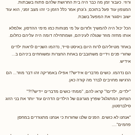
ורוזי. כעבור זמן מה כבר היה בית החרושת שלהם פתוח בשבתות.
המצפון עוד פעל בתוכם; ג'ונתן אמר כלל הזמן כי זהו מצב זמני, הוא עוד
ישוב ויסגור את המפעל בשבת.
הכל יכול היה להמשיך ולזרום על מי מנוחות כמו מימי ההדסון, אלמלא
אותו מחזה מוזר שנגלה לעיניהם, ושמתחילה דומה היה עליהם כחלום.
באחד מטיוליהם לרוח היום באיסט סייד, נדהמו השניים לראות ילדים
שחורי פנים וידיים משתובבים באחת החצרות ומשוחחים ביניהם ב...
אידיש.
הם נדהמו. כושים מדברים אידיש?! אפילו באמריקה זהו דבר מוזר... הם
הרגישו מחויבים לברר מה קורה כאן.
"ילדים, ילדים!" קראו להם, "ממתי כושים מדברים יידיש?!?"
הצחוק המתגלגל שפרץ מגרונם של הילדים הדהים עוד יותר את בני הזוג
סילברסטון.
"אנחנו לא כושים. הפנים שלנו שחורות כי אנחנו מתגוררים במחסן
פחמים"....