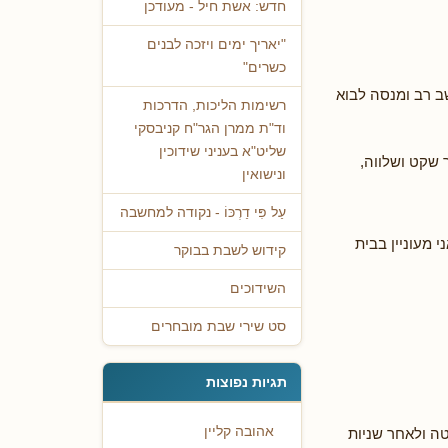
חדש: אשת חיל - מעודכן
"יאריך ימים ויזכה לבנים
כשרים"
ב רב ומנסה לבוא
רשימות הליכות, הדרכות
וד"ת ממרן הגר"ח קניבסקי
שליט"א בעניני שידוכין
שקט ושלווה,
ונישואין
עַל פִּי דַרְכּוֹ - נקודה למחשבה
 מעוניין בבית
קידוש לשבת בבוקר
השידוכים
סט שירי שבת מובחרים
תגיות נפוצות
אהובה קליין
טה ולאחר שניות