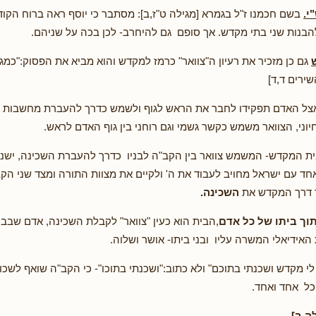
י.
בשם חכמנו ז"ל בגמרא [מגילה ט"ז,ב]: מסתבר כי יוסף ראה ברוח הקוד
להבנות שני בתי מקדש. אך סופם גם להיחרב- לכן בכה על שניהם.
גם כן מזכיר את רעיון ה"צוואר" כרמז למקדש והוא מביא את הפסוק:"כמגדל
ירים ד,ד]
צל האדם תפקידו לחבר את הראש לגוף ולשמש כדרך להעברת מחשבות 
יוני, הצוואר משמש כקשר גשמי וגם רוחני בין גוף האדם לראש.
בית המקדש- המשמש צוואר בין הקב"ה לבניו כדרך להעברת השכינה, ישנו 
חד עם ישראל מחויב לעבוד את ה' ולקיים את מצוות התורה ומצד שני הק
 דרך המקדש את
השכינה.
וך ביתו של כל אדם
,הבית הוא כעין "צוואר" לקבלת השכינה, אדם שבבי
האידיאלי המשרה עליו ובני ביתו- אושר ושלוה.
לי מקדש ושכנתי בתוכם" ולא כתוב:"ושכנתי בתוכו"- כי הקב"ה שואף לשכו
כל אחד ואחד.
ה ב]