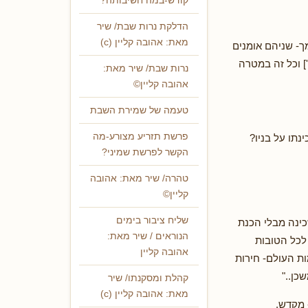
קודש-במה חשיבותה?
הדלקת נרות שבת/ שיר
מאת: אהובה קליין (c)
ך- שניהם אומנים
] וכל זה במטרה
נרות שבת/ שיר מאת:
אהובה קליין©
טעמה של שמירת השבת
פרשת תזריע מצורע-מה
נתו על בניו?
הקשר לפרשת שמיני?
טהרה/ שיר מאת: אהובה
קליין©
שליח ציבור בימים
כינה מבלי הכנת
הנוראים / שיר מאת:
לכל הטובות
אהובה קליין
ת העולם- חירות
כן.."
קהלת ומסקנתו/ שיר
מאת: אהובה קליין (c)
 מקדש.