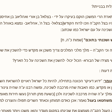
ית בבנייתו?
רת הרי המשכן הוקם בעיקרו על ידי - בצלאל בן אורי ואהליאב בן אחיסמ
ו בצל הקב"ה וזכו לרוח הקודש[בצלאל- בצל ה', אהליאב- נמצא באוהל ה'
שכינה על עם ישראל כמו שכתוב:
 ושכנתי בתוכם"
[שמות כ"ה, ח]
ה וכי הקב"ה – מלך מלכי המלכים צריך משכן או מקדש כדי להשכין את שכי
שי מצידו של הבורא- הכול יכול- להשכין את השכינה על כל הארץ?
 דעות :
אומר
: "ידוע דעיקר הכוונה בתחילה, להיות כל ישראל ראויים להשראת הש
או מקדש, כמו האבות שהיו מרכבה לשכינה, ומשה רבנו ע"ה שהיה צינור 
מלך ע"ה שהיה מרכבה לשכינה ולכן [בשעת מתן תורה] נעשו חירות מאומו
משחטאו בעגל
נאמר: אכן כאדם תמותון וכאחד השרים תפולו והוצרכו למש
העגל הקב"ה מצמצם את שכינתו במקום מוגדר והוא: משכן ויותר מאוחר-