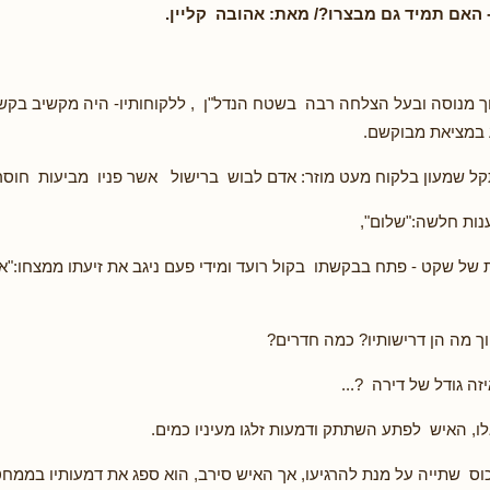
- האם תמיד גם מבצרו?/ מאת: אהובה קליין.
ך מנוסה ובעל הצלחה רבה בשטח הנדל"ן , ללקוחותיו- היה מקשיב בקש
 במציאת מבוקשם.
ל שמעון בלקוח מעט מוזר: אדם לבוש ברישול אשר פניו מביעות חוסר 
נות חלשה:"שלום",
של שקט - פתח בבקשתו בקול רועד ומידי פעם ניגב את זיעתו ממצחו:"אני
ך מה הן דרישותיו? כמה חדרים?
זה גודל של דירה ?...
, האיש לפתע השתתק ודמעות זלגו מעיניו כמים.
כוס שתייה על מנת להרגיעו, אך האיש סירב, הוא ספג את דמעותיו בממח