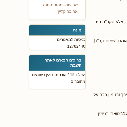
שבועות- מהות החג /
אהובה קליין
, אלא הקב"ה היה
מונה
כניסות למאמרים
מרו [שמות כ,כ"ד]
12782440
ברוכים הבאים לאתר
השבת
יש לנו 119 אורחים ו-אין רשומים
מחוברים
יבך ובנימין בכה על-
:"צוואר" בנימין -