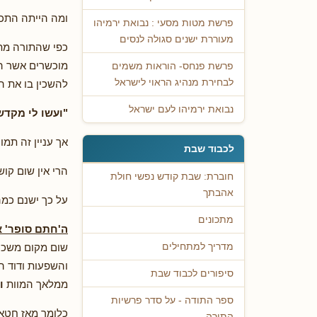
ומה הייתה התכל
פרשת מטות מסעי : נבואת ירמיהו
מעוררת ישנים סגולה לנסים
כפי שהתורה מתא
מוכשרים אשר הי
פרשת פנחס- הוראות משמים
לבחירת מנהיג הראוי לישראל
להשכין בו את ה
נבואת ירמיהו לעם ישראל
"ועשו לי מקדש
אך עניין זה תמו
לכבוד שבת
הרי אין שום קו
חוברת: שבת קודש נפשי חולת
אהבתך
על כך ישנם כמה
מתכונים
ה'חתם סופר' 
שום מקום משכן 
מדריך למתחילים
והשפעות ודוד ה
סיפורים לכבוד שבת
ממלאך המוות
ו
ספר התודה - על סדר פרשיות
כלומר מאז חטא 
התורה