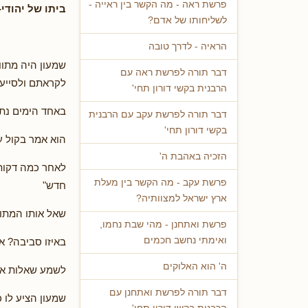
פרשת ראה - מה הקשר בין ראייה -
ביתו של יהודי
לשליחותו של אדם?
הראיה - לדרך טובה
שמעון היה מתוו
דבר תורה לפרשת ראה עם
לקראתם ולסייע
הרבנית בקשי דורון תחי'
באחד הימים נתק
דבר תורה לפרשת עקב עם הרבנית
בקשי דורון תחי'
הוא אמר בקול ע
הזכיה באהבת ה'
לאחר כמה דקות 
פרשת עקב - מה הקשר בין מעלת
חדש"
ארץ ישראל למצוותיה?
שאל אותו המתוו
פרשת ואתחנן - מהי שבת נחמו,
ואימתי נחשב חכמים
באיזו סביבה? אי
ה' הוא האלוקים
לשמע שאלות אלו
דבר תורה לפרשת ואתחנן עם
שמעון הציע לו 