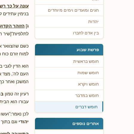
עונה על כך רש"
חגים ומועדים וימים מיוחדים
בנימין עתידים 
יהדות
ג]
הזוהר הקדוש
בין אדם לחברו
לתלפיות"[שיר הש
כשם שהצוואר א
פרשת שבוע
למוח זורם כוח ח
חומש בראשית
הוא הדין לגבי 
חומש שמות
העם לה', מצד א
המשכן ואחר כך
חומש ויקרא
רעיון זה טמון
בת
חומש במדבר
עבורו הוא הבית 
חומש דברים
לכן נאמר:"ועשו 
יהודי
וגם בתוך 
אתרים נוספים
התשובה לשאל