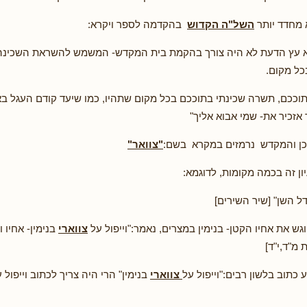
 מחדד יותר
השל"ה הקדוש
בהקדמה לספר ויקרא:
טא עץ הדעת לא היה צורך בהקמת בית המקדש- המשמש להשראת השכינה
כל מקום.
תוככם, תשרה שכינתי בתוככם בכל מקום שתהיו, כמו שיעד קודם העגל באו
אזכיר את- שמי אבוא אליך"
ן והמקדש נרמזים במקרא בשם:
"צוואר"
ון זה בכמה מקומות, לדוגמא:
ל השן" [שיר השירים]
גש את אחיו הקטן- בנימין במצרים, נאמר:"וייפול על
צווארי
בנימין- אחיו ו
 מ"ד,י"ד]
כתוב בלשון רבים:"וייפול על
צווארי
בנימין" הרי היה צריך לכתוב וייפול על