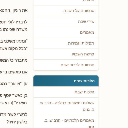
את רעיון החטא
סרטונים על השבת
לדבריו לולי ח
שירי שבת
משרה שכינתו ב
מאמרים
"ונתתי משכני ב
תפילות וזמירות
"בכל מקום אשר 
פרשת השבוע
מתברר כי המשכ
סרטונים לכבוד שבת
אנו פוגשים ברעי
הלכות שבת
א] "צווארך כמגד
הלכות שבת
ב] כאשר יוסף פו
צוואריו" [בראשית
שאלות ותשובות בהלכה - הרב ש.
ב. גנוט
לרש"י קשה מדוע 
מאמרים הלכתיים - הרב ש. ב.
בלשון יחיד?
גנוט