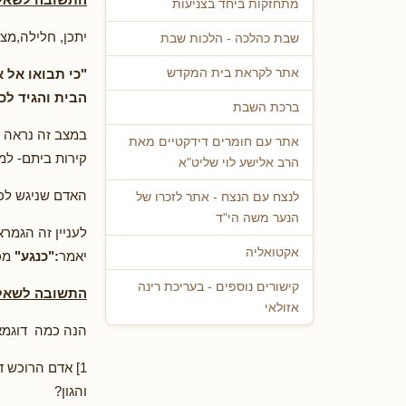
מתחזקות ביחד בצניעות
יתכן, חלילה,מצ
שבת כהלכה - הלכות שבת
"כי תבואו אל 
אתר לקראת בית המקדש
הבית והגיד לכ
ברכת השבת
במצב זה נראה ש
אתר עם חומרים דידקטיים מאת
קירות ביתם- למ
הרב אלישע לוי שליט"א
האדם שניגש לכהן
לנצח עם הנצח - אתר לזכרו של
הנער משה הי"ד
לעניין זה הגמר
אקטואליה
יאמר
:"כנגע"
מכא
קישורים נוספים - בעריכת רינה
התשובה לשאלה
אזולאי
הנה כמה דוגמאו
1] אדם הרוכש 
והגון?