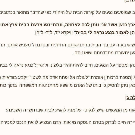
ב שמופעים נגעים על קירות הבית של היהודי כפי שהדבר מתואר בכתובים:
ארץ כנען אשר אני נותן לכם לאחוזה, ונתתי נגע צרעת בבית ארץ אחו
הן לאמור:כנגע נראה לי בבית"
[ויקרא י"ד, ל"ד- ל"ה]
יש בעיה עם בני הבית בהתנהגותם הרוחנית ובטרם ה' מעניש אותם, תח
ען יתעוררו מתרדמתם ושאננותם.
 ומספר על הנגעים, חייב להיות זהיר בלשונו ולהגיד:"כנגע נראה לי בבית
א [מסכת ברכות ] אומרת:"לעולם אל יפתח אדם פה לשטן" ויקבע בוודאות שא
ן ניתן להסיק כי ביתו של האדם מושפע מהתנהגות המשפחה בתוך כותל
 ג]
ת מן המעשים שיש לנקוט- על מנת להגיע לבית שבו תשרה השכינה:
דירה חייב לבדוק בטרם העסקה מי אותו אדם המציע לו את הנכס למכירה,