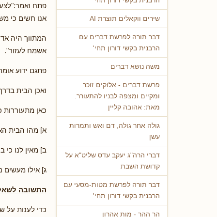
הרבנית בקשי דורון תחי'
פתח ואמר:"לצער
אנו חשים כי משה
שירים ווקאלים תוצרת AI
דבר תורה לפרשת דברים עם
המתווך היה אדם
הרבנית בקשי דורון תחי'
אשמח לעזור".
משה נושא דברים
פתגם ידוע אומר:
פרשת דברים - אלוקים זוכר
ואכן הבית בדרך
ומקיים ומצפה לבניו להתעורר.
מאת: אהובה קליין
כאן מתעוררות 
גולה אחר גולה, דם ואש ותמרות
א] מהו הבית הא
עשן
ב] מאין לנו כי 
דברי הרה"ג יעקב עדס שליט"א על
קדושת השבת
ג] אילו מעשים 
דבר תורה לפרשת מטות-מסעי עם
התשובה לשאל
הרבנית בקשי דורון תחי'
כדי לענות על ש
הר ההר - מות אהרון