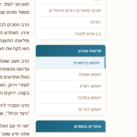
לאט אני לומד. ע
חגים ומועדים וימים מיוחדים
מספר סטים שנרא
יהדות
הרב הסכים לבדו
עיניו. האתרוג ה
בין אדם לחברו
ופליאתו התעצמה
הוא לקח את האת
פרשת שבוע
הרב חשב שאולי 
חומש בראשית
ונדהמו מהאתרוג
חומש שמות
כאלו אתרוגים מ
לגמרי וירוק. הו
חומש ויקרא
בקצה, ירוקים ור
חומש במדבר
הרב הסביר ליהו
חומש דברים
"כיצד זכית?", ש
"אני חי עם האל
אתרים נוספים
אתה יודע שאני 