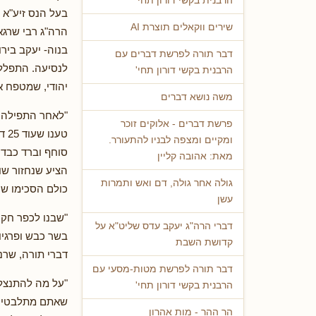
הרבנית בקשי דורון תחי'
בעל הנס זיע"א 
שירים ווקאלים תוצרת AI
הרה"ג רבי שרגא 
בנוה- יעקב בירו
דבר תורה לפרשת דברים עם
לנסיעה. התפללנ
הרבנית בקשי דורון תחי'
יהודי, שמטפח את
משה נושא דברים
"לאחר התפילה ה
פרשת דברים - אלוקים זוכר
טע
ומקיים ומצפה לבניו להתעורר.
סוחף וברד כבד ש
מאת: אהובה קליין
הציע שנחזור שו
גולה אחר גולה, דם ואש ותמרות
כולם הסכימו שנ
עשן
"שבנו לכפר חקו
דברי הרה"ג יעקב עדס שליט"א על
בשר כבש ופרגיות
קדושת השבת
דברי תורה, שרנו
דבר תורה לפרשת מטות-מסעי עם
"על מה להתנצל?
הרבנית בקשי דורון תחי'
שאתם מתלבטים ה
הר ההר - מות אהרון