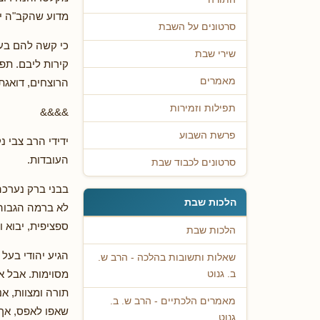
מדוע שהקב"ה י
סרטונים על השבת
כי קשה להם בע
שירי שבת
קירות ליבם. תפ
מאמרים
הרוצחים, דואגת
תפילות וזמירות
&&&&
פרשת השבוע
ידידי הרב צבי 
העובדות.
סרטונים לכבוד שבת
בבני ברק נערכה
הלכות שבת
לא ברמה הגבוהה
ספציפית, יבוא ו
הלכות שבת
הגיע יהודי בעל
שאלות ותשובות בהלכה - הרב ש.
מסוימות. אבל א
ב. גנוט
תורה ומצוות, אנ
מאמרים הלכתיים - הרב ש. ב.
שאפו לאפס, אך 
גנוט