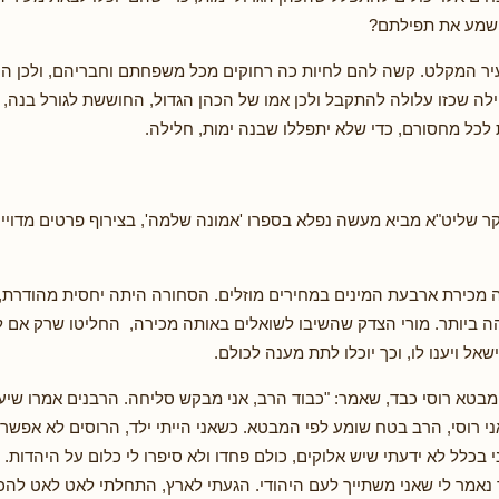
שמע את תפילתם?
יר המקלט. קשה להם לחיות כה רחוקים מכל משפחתם וחבריהם, ולכן ה
ילה שכזו עלולה להתקבל ולכן אמו של הכהן הגדול, החוששת לגורל בנה,
 לכל מחסורם, כדי שלא יתפללו שבנה ימות, חלילה.
נקר שליט"א מביא מעשה נפלא בספרו 'אמונה שלמה', בצירוף פרטים מדויי
 מכירת ארבעת המינים במחירים מוזלים. הסחורה היתה יחסית מהודרת,
 ביותר. מורי הצדק שהשיבו לשואלים באותה מכירה, החליטו שרק אם 
ישאל ויענו לו, וכך יוכלו לתת מענה לכולם.
 מבטא רוסי כבד, שאמר: "כבוד הרב, אני מבקש סליחה. הרבנים אמרו שיע
ני רוסי, הרב בטח שומע לפי המבטא. כשאני הייתי ילד, הרוסים לא אפשרו
י בכלל לא ידעתי שיש אלוקים, כולם פחדו ולא סיפרו לי כלום על היהדות. י
נאמר לי שאני משתייך לעם היהודי. הגעתי לארץ, התחלתי לאט לאט להכ