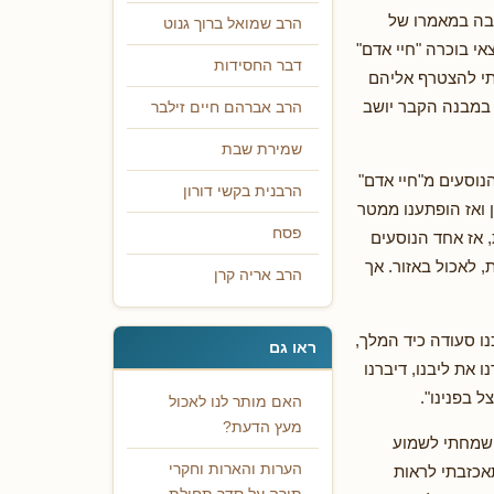
חבה במאמרו של
הרב שמואל ברוך גנוט
צאי בוכרה "חיי אדם"
דבר החסידות
ותי להצטרף אליהם
 במבנה הקבר יושב
הרב אברהם חיים זילבר
שמירת שבת
וסעים מ"חיי אדם"
הרבנית בקשי דורון
רון ואז הופתענו ממטר
פסח
, אז אחד הנוסעים
 לאכול באזור. אך
הרב אריה קרן
נו סעודה כיד המלך,
ראו גם
 את ליבנו, דיברנו
ל בפנינו".
האם מותר לנו לאכול
מעץ הדעת?
ושמחתי לשמוע
הערות והארות וחקרי
אכזבתי לראות