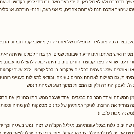
 בדרככם ולא לאכול כאן. הייתי רעב מאד. נכנסתי לציון הקדוש ונשאתי
ו שיחזיר אתכם הנה לארוחת צהרים, כי אני רעב, והנה- חזרתם. אז סלי
, בצורה כה מופלאה, לתפילתו של אותו יהודי, מיושבי קבר חבקוק הנבי
ני מכירו ואיש מאיתנו אינו יודע חשבונות שמים. אך ברור לכולנו שהיתה זא
די רעב, שרואה כיצד קבוצת יהודים טובים היתה יכולה להצילו מרעבונו, 
 אנו אומרים שלש פעמים בכל יום ש"קרוב ה' לכל קוראיו- לכל אשר יקראוה
יתיות, גם תפילות לארוחת צהרים טעימה, ובודאי לתפילות בענייני רוחני
ה', לעסק התורה ולקיום המצוות מתוך רוגע ושמחת הנפש.
ן המשחה ואחד המרובה בבגדים ואחד שעבר ממשיחתו מחזירין את הרוצח
מחזיר את הרוצח. לפיכך אמותיהן של כהנים מספקות להן מחיה וכסות כ
משנה מכות פ"ב, ו)
שחייבים גלות בגלל עוונותיהם, מגלגל הקב"ה שירצחו נפש בשגגה וכך יתח
חים אלו יכולים להתפלל שהכהן הגדול ימות, כדי שהם יוכלו לצאת מעיר 