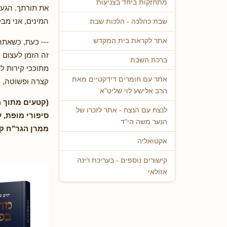
מתחזקות ביחד בצניעות
את תורתך. הגעת
המינים, אני מב
שבת כהלכה - הלכות שבת
אתר לקראת בית המקדש
--- כעת, כשאתה
זה הזמן לעצום ע
ברכת השבת
מתוככי קירות ל
אתר עם חומרים דידקטיים מאת
קצרה ופשוטה, ע
הרב אלישע לוי שליט"א
(קטעים מתוך 
לנצח עם הנצח - אתר לזכרו של
סיפורי מופת, ע
הנער משה הי"ד
ממרן הגר"ח ק
אקטואליה
קישורים נוספים - בעריכת רינה
אזולאי