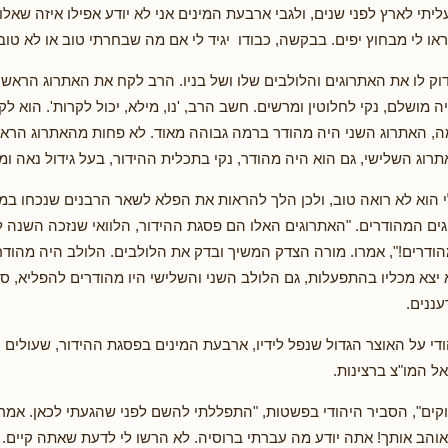
ליתי לארץ לפני שנים, ולגבי ארבעת המינים אני לא יודע אפילו איזה שאלו
ו לי מבחוץ יפים. בבקשה, כבודו יגיד לי אם מה שבחרתי טוב או לא טוב"
ק לו את האתרוגים והלולבים שלו ושל בניו. הרב לקח את האתרוג הראשו
יה מושלם, נקי לחלוטין ומרשים. חשב הרב, 'נו, מילא, יכול לקרות'. הוא 
, האתרוג השני היה מהודר ברמה גבוהה מאוד. לא פחות מהאתרוג הראש
רוג השלישי, גם הוא היה מהודר, נקי בתכלית ההידור, בעל גידול נאה ומ
הוא לא רואה טוב, ולכן הלך להראות את הפלא לשאר הרבנים שנכחו במ
ים המהודרים. "האתרוגים האלו הם פסגת ההידור, הלוואי שנזכה השנה 
הודרים!", אמרו. מורה הצדק המשיך ובדק את הלולבים. הלולב היה מהודר
א יצא מכליו בהתפעלות, גם הלולב השני והשלישי היו מהודרים להפליא, סג
עננים.
די על האוצר הגדול שנפל לידיו, ארבעת המינים בפסגת ההידור, שעולים ה
אל המו"צ ברצינות.
וקים", הסביר היהודי בפשטות, "התפללתי להשם לפני שהגעתי לכאן. אמרתי
אוהב אותך! אתה יודע מה עברתי ברוסיה. לא הרשו לי לדעת שאתה קיים. ל