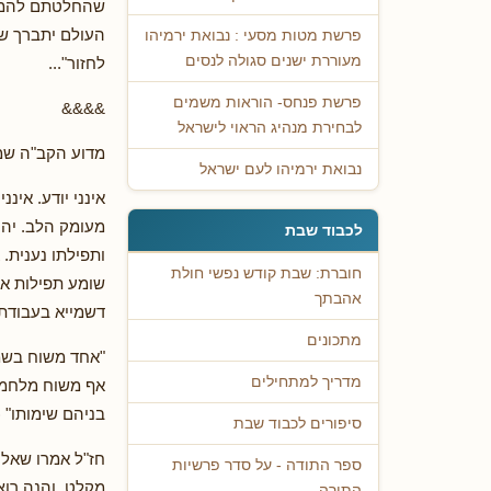
שהחלטתם להמשיך
העולם יתברך שמ
פרשת מטות מסעי : נבואת ירמיהו
מעוררת ישנים סגולה לנסים
לחזור"...
פרשת פנחס- הוראות משמים
&&&&
לבחירת מנהיג הראוי לישראל
מדוע הקב"ה שמע
נבואת ירמיהו לעם ישראל
אינני יודע. אינ
מעומק הלב. יהו
לכבוד שבת
ותפילתו נענית.
חוברת: שבת קודש נפשי חולת
שומע תפילות אמ
אהבתך
דשמייא בעבודת 
מתכונים
"אחד משוח בשמ
מדריך למתחילים
אף משוח מלחמה 
בניהם שימותו" (
סיפורים לכבוד שבת
חז"ל אמרו שאלו 
ספר התודה - על סדר פרשיות
מקלט. והנה רוצ
התורה