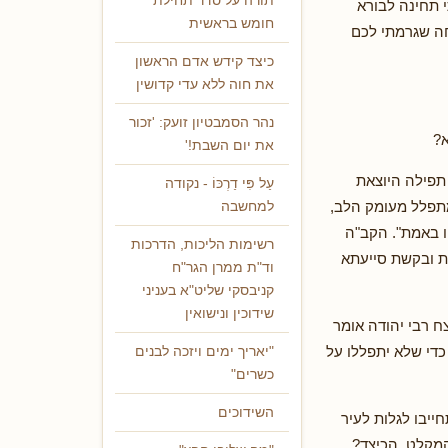
תורה על סדר תחילת
 תחינה לבורא
חומש בראשית
חה שגרמתי לכם
כיצד קידש אדם הראשון
את חוה ללא עדי קדושין
נהר הסמבטיון זועק: 'זכור
א?
את יום השבת!'
ת תפילה היוצאת
עַל פִּי דַרְכּוֹ - נקודה
מתפלל מעומק הלב,
למחשבה
ו באמת". הקב"ה
רשימות הליכות, הדרכות
ות ובקשת סייעתא
וד"ת ממרן הגר"ח
קניבסקי שליט"א בעניני
שידוכין ונישואין
 רבי יהודה אומר
די שלא יתפללו על
"יאריך ימים ויזכה לבנים
כשרים"
השידוכים
ייבו לגלות לעיר
המקלט. הכיצד?