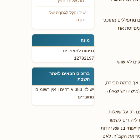
"מה שליבו חפץ"
שִׁיר וְהַלֵּל לְגָמְרָהּ שֶׁל
ם מתפללים מתוככי
תּוֹרָה
 מפייסת את
מונה
כניסות למאמרים
12792197
קים לאישוש
ברוכים הבאים לאתר
השבת
 אך ברמה סבירה,
יש לנו 383 אורחים ו-אין רשומים
למישהו יש שאלה
מחוברים
נו רק על שאלות
 ליהודים לשמור
דיעותי בנושא יהדות
יר את הקב"ה. לאט