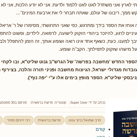
י לארץ ואני משתדל לאט לאט ללמוד ולדעת. אני לא יודע הלכות, אני לא 
קש ממך, ריבונו של עולם, שאתה תבחר לי את ארבעת המינים"…
 אוחז את הספר בידך ומתרגש, כפי שאני התרגשתי, מסיפורו של ר' אריא
יניים לרגע, להיזכר ביהודי הזקוק לישועה, לרפואה, לילדים, ופשוט להתפ
יבך למענו. כעת, כשאף אחד אינו רואה ושומע אותך, זה הזמן להתפלל ולב
ל מישהו שזקוק לתפילתך. הקב"ה שומע.
הספר החדש 'מחשבה בפרשה' של הגרש"ב גנוט שליט"א, ובו
לקחי מ
ובדות מגדולי ישראל, הגיונות מחשבה ופניני תורה והלכה, בצירוף 
ניבסקי שליט"א
. הספר מופץ בימים אלו ע"י 'יפה נוף').
נכתב על ידי
Super User
קטגוריה:
פרשת בראשית
פורסם ב30 ספטמבר 2021
הרב שמואל ברוך גנוט
פרשת בראשית
רבי ירוחם ממיר
קודם