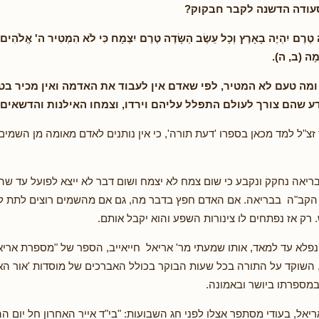
סעודה הדשנה לקבר חבקוק?
ֶה טֶרֶם יִהְיֶה בָאָרֶץ וְכָל עֵשֶׂב הַשָּׂדֶה טֶרֶם יִצְמָח כִּי לֹא הִמְטִיר ה' אֱלֹהִים 
מָה (ב, ה).
 ומה טעם לא המטיר, לפי שאדם אין לעבוד את האדמה ואין מכיר ב
ע שהם צורך לעולם התפלל עליהם וירדו, וצמחו האילנות והדשאים (
 זצ"ל למד מכאן בספרו 'דעת תורה', כי אין נותנים לאדם מאומה מן השמים
אה נחקק ונקבע כי שום צמח לא יצמח ושום דבר לא ייצא לפועל עד שה
הקב"ה בבריאה. אם האדם חפץ בדבר מה, גם אם מהשמים רוצים לתת לו א
רק אז נפתחים לו צינורות השפע והוא יקבל אותם.
פלא עד למאד, אותו שמעתי מר' אריאל חייאייב, הספר של "מספרת אריא
, השוקד על התורה בכל שעות הבוקר בכולל האברכים של מוסדות 'אור ה
מספרתו ביושר ובאמונה.
אריאל, בעודי מסתפר אצלו לפני חג השבועות: "בי"ד אייר האחרון חל יום ה