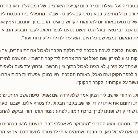
בטבריה [על שאלת יום זה כיום קביעת היארצייט של רמבהע"נ, ראו בהר
וויס זצ"ל מחיפה, בטאון סיני קב גליון ס - שב"ג]. מתפללי בית הכנסת ליו
שלים נסעו באותו יום למקומות הקדושים וגיסי הרב ברוך יוחננוב הזמין א
ו אצל רבי מאיר בעל הנס ומשם נסענו לכפר חקוק, לקבר חבקוק הנביא.
 המקום ונמצא שם כל היום. הוא עזר לנו להדליק נרות ועוד".
צעתי לכולם לשבת בסככה ליד חלקת הקבר ולאכול ארוחת צהרים, אך הנ
נו שעוד 25 דקות נגיע למירון ושם נאכל ארוחת צהרים ליד קבר הרשב"י. המשכנו למי
ניתך על מירון. לא רצינו לאכול בתוך ציון הרשב"י ובחוץ ירד גשם זלעפות
ב לכפר חקוק ושם נאכל, באותה הסככה. היו כמובן אפשרויות רבות אחרות,
שוב על עקבותינו לקבר חבקוק".
ק. היהודי שישב ליד הציון אמר שלא ירדה שם אפילו טיפת גשם אחת. ערכ
, והזמנו את אותו יהודי, שיושב בקבר חבקוק, להצטרף אלינו. ישבנו וסעדנו
 שירי קודש ופנינו לברך ברכת המזון. לפתע נעמד אותו יהודי וביקש להתנצ
"- תמהנו, והוא הסביר: "מהבוקר לא אכלתי דבר. הגעתם לכאן בצהרים 
אם לאכול כאן, כי הבנתי שתזמינו אותי להצטרף לסעודתכם. אך אז הת