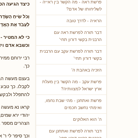
פרשת ראה - מה הקשר בין ראייה -
כיצד הגיעה ה
לשליחותו של אדם?
וְכֹל שִׂיחַ הַשָּׂד
הראיה - לדרך טובה
לַעֲבֹד אֶת הָאֲדָ
דבר תורה לפרשת ראה עם
כי לא המטיר -
הרבנית בקשי דורון תחי'
וכשבא אדם ויד
דבר תורה לפרשת עקב עם הרבנית
רבי ירוחם ממיר
בקשי דורון תחי'
כך.
הזכיה באהבת ה'
בעצם מעשה הברי
פרשת עקב - מה הקשר בין מעלת
לקבלו. כך טבע 
ארץ ישראל למצוותיה?
להתפלל ולבקש. 
פרשת ואתחנן - מהי שבת נחמו,
קראו נא מעשה נ
ואימתי נחשב חכמים
יהודי ירא שמים
ה' הוא האלוקים
הצהרים מספר ב
דבר תורה לפרשת ואתחנן עם
וכך סיפר לי ר' 