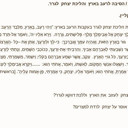
/
הסיבה לרעב בארץ והליכת יצחק
לגרר.
יין.
כת יצחק לגרר בעקבות הרעב בארץ: "וַיְהִי רָעָב, בָּאָרֶץ, מִלְּבַד הָרָעָב הָרִא
ּלֶךְ יִצְחָק אֶל-אֲבִימֶלֶךְ מֶלֶךְ- פְּלִישְׁתִּים, גְּרָרָה. וַיֵּרָא אֵלָיו יה', וַיֹּאמֶר אַל-תֵּרֵד מ
ּוּר בָּאָרֶץ הַזֹּאת, וְאֶהְיֶה עִמְּךָ וַאֲבָרְכֶךָּ: כִּי-לְךָ וּלְזַרְעֲךָ, אֶתֵּן אֶת –כָּל -הָאֲרָצ
 נִשְׁבַּעְתִּי לְאַבְרָהָם אָבִיךָ. וְהִרְבֵּיתִי אֶת-זַרְעֲךָ, כְּכוֹכְבֵי הַשָּׁמַיִם, וְנָתַתִּי לְזַרְ
ְזַרְעֲךָ, כֹּל גּוֹיֵי הָאָרֶץ. עֵקֶב, אֲשֶׁר-שָׁמַע אַבְרָהָם בְּקֹלִי; וַיִּשְׁמֹר, מִשְׁמַרְתִּי, מִצְו
רָר. וַיִּשְׁאֲלוּ אַנְשֵׁי הַמָּקוֹם, לְאִשְׁתּוֹ, וַיֹּאמֶר, אֲחֹתִי הִוא: .......וַיִּקְרָא אֲבִימֶלֶךְ לְיִצ
ךְ אָמַרְתָּ, אֲחֹתִי הִוא; וַיֹּאמֶר אֵלָיו, יִצְחָק, כִּי אָמַרְתִּי, פֶּן-אָמוּת עָלֶיהָ". [ברא
צחק לעזוב את הארץ וללכת דווקא לגרר?
 אוסר על יצחק לרדת למצרים?