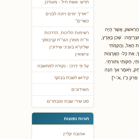
חדש: אשת חיל - מעודכן
"יאריך ימים ויזכה לבנים
כשרים"
שׁוֹן, אֲשֶׁר הָיָה
רשימות הליכות, הדרכות
ִצְרָיְמָה: שְׁכֹן בָּאָרֶץ,
וד"ת ממרן הגר"ח קניבסקי
ֹות הָאֵל, וַהֲקִמֹתִי
שליט"א בעניני שידוכין
עֲךָ, אֵת כָּל- הָאֲרָצֹות
ונישואין
ֺתַי, חֻקּוֹתַי וְתוֹרֹתָי.
עַל פִּי דַרְכּוֹ - נקודה למחשבה
ְחָק, וַיֹּאמֶר אַךְ הִנֵּה
שית פרק כ"ו ,א'-י']
קידוש לשבת בבוקר
השידוכים
סט שירי שבת מובחרים
תגיות נפוצות
אהובה קליין