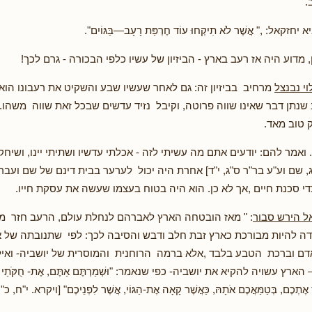
.
זקאל: ," אֲשֶׁר לֹא תִיקְחוּ עוֹד חֶרְפַּת רָעָב—בַּגּוֹיִם".
, מדוע היה אז רעב בארץ - הביזיון של עשיו כלפי הבכורה - גרם לכך!
י נבנצל
מרחיב בביזיון זה: גם לאחר שעשיו שבע והשקיט את רעבונו הוא 
 שנתן דבר שאינו שווה פרוטה, וקיבל נזיד עדשים שבכל זאת שווה משהו. 
 טוב מאד.
ואמר להם: יודעים אתם מה עשיתי לזה - אכלתי עדשיו ושתיתי יינו, ושיחקת
 שם וע"ע בר"ר ס"ג, י"ד] אחרת היה יכול לערער בבית דינם של שם ועבר 
י סכנת חיים ,אך לא כן. הוא היה בטוח בעצמו שעשה את עסקת חייו.
ל הירש סבור
: " מאז הובטחה הארץ לאברהם לנחלת עולם, הרעב חזר מי
ה להיות מבורכת כארץ זבת חלב ודבש והסיבה לכך: לפי שתנובתה של א
ם וברכת הטבע בלבד ,אלא ברמה הרוחנית והמוסרית של יושביה- ואיל
ץ עשויה להקיא את יושביה- כפי שנאמר: "וּשְׁמַרְתֶּם אַתֶּם, אֶת- חֻקֹּתַי וְאֶת-
אֶתְכֶם, בְּטַמַּאֲכֶם אֹתָהּ, כַּאֲשֶׁר קָאָה אֶת-הַגּוֹי, אֲשֶׁר לִפְנֵיכֶם" [ויקרא. י"ח, כ