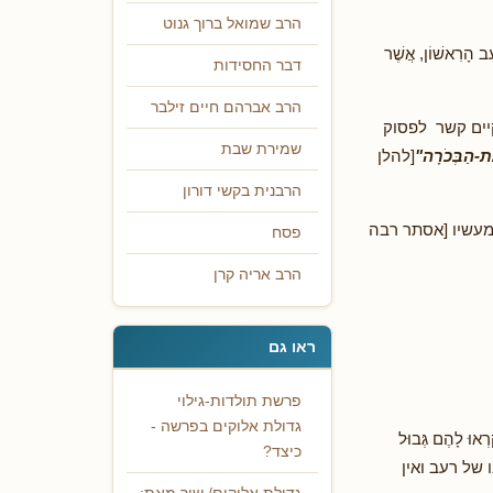
הרב שמואל ברוך גנוט
ָרִאשׁוֹן, אֲשֶׁר
דבר החסידות
הרב אברהם חיים זילבר
יים קשר לפסוק
שמירת שבת
אֶת-הַבְּכֹרָה
"
[להלן
הרבנית בקשי דורון
 מעשיו [אסתר רבה
פסח
הרב אריה קרן
ראו גם
פרשת תולדות-גילוי
גדולת אלוקים בפרשה -
רְאוּ לָהֶם גְּבוּל
כיצד?
ו של רעב ואין