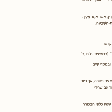
 אֲשֶׁר אֹמַר אֵלֶיךָ.
ֶת-הַשְּׁבֻעָה,
קרא:
מְנַשֶּׁה". [בראשית מ"ח ,כ']
ובנוסף קיים
 עם פטרה, אך כיום
ר עם שרידי
עשיו כלפי הבכורה.