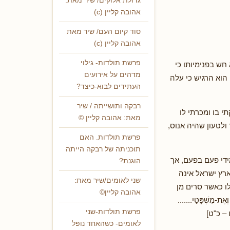
גדולת אלוקים/ שיר מאת:
אהובה קליין (c)
סוד קיום העם/ שיר מאת
אהובה קליין (c)
פרשת תולדות- גילוי
חש בפנימיותו כי
מדהים על אירועים
הוא הרגיש כי עלה
העתידים לבוא-כיצד?
רבקה ותושייתה / שיר
י בו ומכרתי לו
מאת: אהובה קליין ©
ולטעון שהיה אנוס,
פרשת תולדות. האם
תוכניתה של רבקה הייתה
די פעם בפעם, אך
הוגנת?
רץ ישראל אינה
שני לאומים/שיר מאת:
ו כאשר סרים מן
אהובה קליין©
מִשְׁפָּטַי.......
פרשת תולדות-שני
"ו – כ"ט]
לאומים- כשהאחד נופל