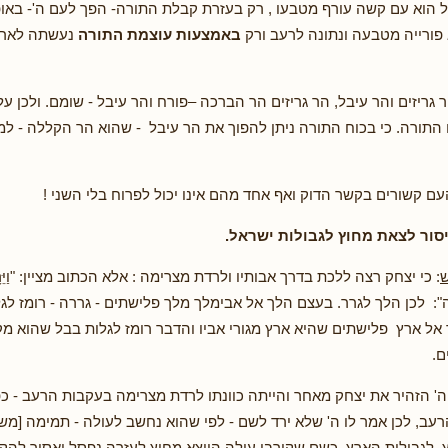
 הוא עם קשה עורף מטבעו , רק בעזרת קבלת התורה- הפך לעם ה'- באופ
פורייה מטבעה ונתונה לרעב ורק
באמצעות עוצמת התורה
נעשתה לאר
 גריזים והר עיבל, הר גריזים הר הברכה –פורח והר עיבל - שומם. ולכן ע
 התורה. כי בכוח התורה ניתן להפוך את הר עיבל - שהוא הר הקללה - ל
ם קשורים בקשר הדוק ואף אחד מהם אינו יכול לפרוח בלי השני !
סור לצאת מחוץ לגבולות ישראל.
ש
: כי יצחק רצה ללכת בדרך אבותיו ולרדת מצרימה : אלא הכתוב מציין: "וַיֵּרָא אֵל
ָיְמָה": לכן הלך לגרר. בעצם הלך אל אבימלך מלך פלישתים - גררה - רומז לג
 אל ארץ פלישתים שהיא ארץ מגורי אביו והדבר רומז לגלות בבל שהוא מקו
ם.
ה' הזהיר את יצחק מאחר והייתה כוונתו לרדת מצרימה בעקבות הרעב - כפ
רעב, לכן אמר לו ה' שלא ירד לשם - לפי שהוא נחשב לעולה - תמימה [מש
 לגבולות הארץ. כשם שקורבן עולה היוצא מחוץ לעזרה נפסל ואסור להקרי