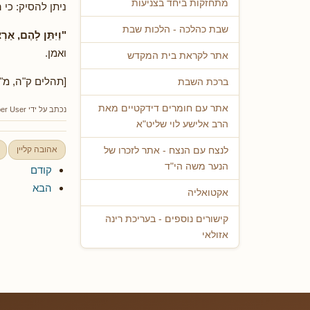
מתחזקות ביחד בצניעות
ניתן להסיק: כי
שבת כהלכה - הלכות שבת
"וַיִּתֵּן לָהֶם, אַר
ואמן.
אתר לקראת בית המקדש
[תהלים ק"ה, מ"ד
ברכת השבת
אתר עם חומרים דידקטיים מאת
נכתב על ידי
er User
הרב אלישע לוי שליט"א
אהובה קליין
לנצח עם הנצח - אתר לזכרו של
הנער משה הי"ד
קודם
הבא
אקטואליה
קישורים נוספים - בעריכת רינה
אזולאי