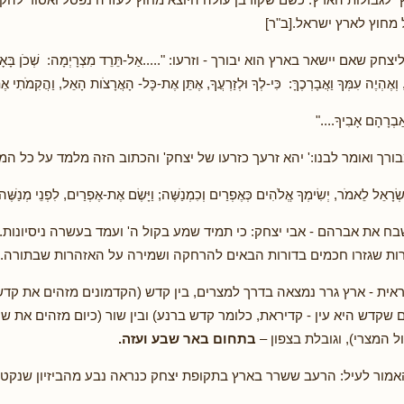
מחוץ לארץ ישראל.[ב"ר]
 שאם יישאר בארץ הוא יבורך - וזרעו: ".....אַל-תֵּרֵד מִצְרָיְמָה: שְׁכֹן בָּאָרֶץ,
 וְאֶהְיֶה עִמְּךָ וַאֲבָרְכֶךָּ: כִּי-לְךָ וּלְזַרְעֲךָ, אֶתֵּן אֶת-כָּל- הָאֲרָצֹות הָאֵל, וַהֲקִמֹתִי א
ְאַבְרָהָם אָבִיךָ...."
בורך ואומר לבנו:' יהא זרעך כזרעו של יצחק' והכתוב הזה מלמד על כל המ
ְ יִשְׂרָאֵל לֵאמֹר, יְשִׂימְךָ אֱלֹהִים כְּאֶפְרַיִם וְכִמְנַשֶּׁה; וַיָּשֶׂם אֶת-אֶפְרַיִם, לִפְנֵי 
בח את אברהם - אבי יצחק: כי תמיד שמע בקול ה' ועמד בעשרה ניסיונות. 
ות שגזרו חכמים בדורות הבאים להרחקה ושמירה על האזהרות שבתורה.
ית - ארץ גרר נמצאה בדרך למצרים, בין קדש (הקדמונים מזהים את קדש
שקדש היא עין - קדיראת, כלומר קדש ברנע) ובין שור (כיום מזהים את שו
 המצרי), וגובלת בצפון –
בתחום באר שבע ועזה.
האמור לעיל: הרעב ששרר בארץ בתקופת יצחק כנראה נבע מהביזיון שנקט 