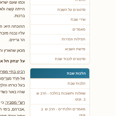
וכמו שעם ישראל
הייתה קשה ולא 
סרטונים על השבת
ברכות.
שירי שבת
ההוכחה היא: הר
מאמרים
עליו נבנה מזבח
תפילות וזמירות
הר גריזים.
פרשת השבוע
מכאן שהארץ והע
סרטונים לכבוד שבת
על יצחק חל אי
רבינו בחיי מפר
הלכות שבת
אַל-תֵּרֵד מִצְר
הלכות שבת
בעל כורחו והלך
שהיו באור כשדי
שאלות ותשובות בהלכה - הרב ש.
ב. גנוט
רש"י מסביר:
כי 
,אברהם, בימי ה
מאמרים הלכתיים - הרב ש. ב.
גנוט
אסור שירד מחוץ