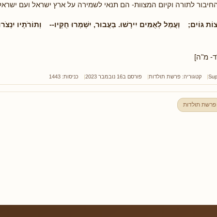
 החיבור לתורה וקיום המצוות- הם תנאי לשמירה על ארץ ישראל ועם ישראל
ְצוֹת גּוֹיִם; וַעֲמַל לְאֻמִּים יִירָשׁוּ. בַּעֲבוּר, יִשְׁמְרוּ חֻקָּיו-- וְתוֹרֹתָיו יִנְצֹרו
- מ"ה]
Sup
קטגוריה:
פרשת תולדות
פורסם ב16 נובמבר 2023
כניסות: 1443
פרשת תולדות