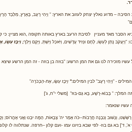
ר.
בה – מדוע נאלץ יצחק לעזוב את הארץ: " וַיְהִי רָעָב, בָּאָרֶץ, מִלְּבַד הָרָעָב ה
ָם"
א הסבר מאד מעניין לסיבת הרעב בארץ באותה תקופה ,הוא מציין: כי ק
קֹב נָתַן לְעֵשָׂו, לֶחֶם וּנְזִיד עֲדָשִׁים, וַיֹּאכַל וַיֵּשְׁתְּ, וַיָּקָם וַיֵּלַךְ
; וַיִּבֶז עֵשָׂו, 
עשיו מזכירה לנו גם את המן הרשע: "בוזה בן בוזה - זה המן הרשע שיצא
ילים - "וַיְהִי רָעָב" לבין המילים:
"
וַיִּבֶז עֵשָׂו, אֶת-הַבְּכֹרָה
"
לך: " בְּבוֹא-רָשָׁע, בָּא גַם-בּוּז" [משלי י"ח, ג']
 זה עשיו שנאמר:
ַּׁשְׁנוּ, וְנָשׁוּב וְנִבְנֶה חֳרָבוֹת--כֹּה אָמַר יה' צְבָאוֹת, הֵמָּה יִבְנוּ וַאֲנִי אֶהֱרוֹס; וְקָ
כי א', ד'] בא גם בוז- לפי שבא בזיונו עמו -ועם קלון –חרפה. שנתלווה לו קלונ