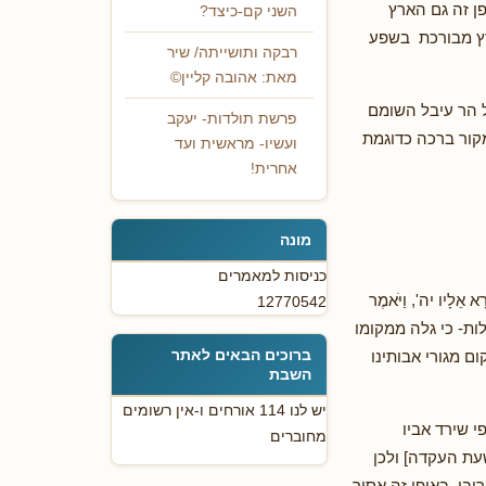
ן זה גם הארץ
השני קם-כיצד?
ץ מבורכת בשפע
רבקה ותושייתה/ שיר
מאת: אהובה קליין©
ל הר עיבל השומם
פרשת תולדות- יעקב
מקור ברכה כדוגמת
ועשיו- מראשית ועד
אחרית!
מונה
כניסות למאמרים
ָיו יה', וַיֹּאמֶר
12770542
לות- כי גלה ממקומו
ברוכים הבאים לאתר
ם מגורי אבותינו
השבת
יש לנו 114 אורחים ו-אין רשומים
י שירד אביו
מחוברים
עת העקדה] ולכן
בו. באופן זה אסור