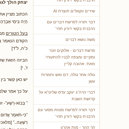
הרבנית בקשי דורון תחי'
יצחק הולך לגר
שירים ווקאלים תוצרת AI
הכתוב מציין את הסי
הָיָה בִּימֵי אַבְרָה
דבר תורה לפרשת דברים עם
הרבנית בקשי דורון תחי'
בעל הטורים
מבי
משה נושא דברים
הקודם הנאמר בו: "וְיַעֲ
כ"ה, ל"ד]
פרשת דברים - אלוקים זוכר
ומקיים ומצפה לבניו להתעורר.
הביזה הזאת של 
מאת: אהובה קליין
ז', י]
גולה אחר גולה, דם ואש ותמרות
יש כאן קשר בין המ
עשן
על כך אמר שלמה המ
דברי הרה"ג יעקב עדס שליט"א על
קדושת השבת
" בְּבוֹא-רָשָׁע"-
דבר תורה לפרשת מטות-מסעי עם
"כִּי-תֹאמַר אֱדוֹם רֻש
הרבנית בקשי דורון תחי'
רִשְׁעָה.." [מלא
הר ההר - מות אהרון