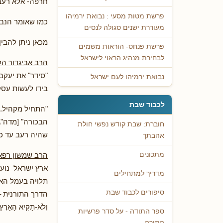
חרפה- אלא רעב
פרשת מטות מסעי : נבואת ירמיהו
כמו שאומר הנביא יח
מעוררת ישנים סגולה לנסים
מכאן ניתן להבין
פרשת פנחס- הוראות משמים
לבחירת מנהיג הראוי לישראל
הרב אביגדור הלו
"סידר" את יעקב
נבואת ירמיהו לעם ישראל
בידו לעשות עסק
לכבוד שבת
"התחיל מקהיל.. 
הבכורה" [מדה"ג,
חוברת: שבת קודש נפשי חולת
שהיה רעב עד כד
אהבתך
הרב שמשון רפא
מתכונים
ארץ ישראל נועד
מדריך למתחילים
תלויה בעמל האד
סיפורים לכבוד שבת
הדרך התורנית – האר
וְלֹא-תָקִיא הָאָרֶץ 
ספר התודה - על סדר פרשיות
התורה