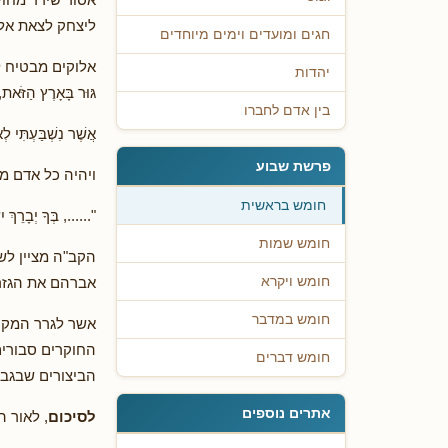
ליצחק לצאת אל 
חגים ומועדים וימים מיוחדים
אלוקים מבטיח ליצחק
יהדות
גּוּר בָּאָרֶץ הַזֹּאת,
בין אדם לחברו
אֲשֶׁר נִשְׁבַּעְתִּי ל
פרשת שבוע
ויהיה כל אדם מ
חומש בראשית
"......, בְּךָ יְבָרֵך
חומש שמות
הקב"ה מציין לש
אברהם את הגזר
חומש ויקרא
חומש במדבר
אשר לגרר המקרא
החוקרים סבורים 
חומש דברים
הביצורים שבגבול
אתרים נוספים
לסיכום
, לאור 