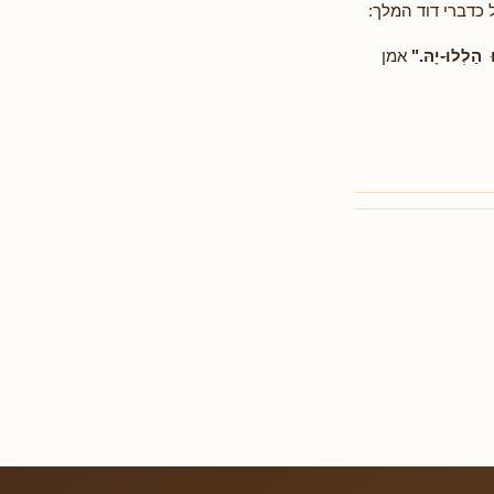
 כדברי דוד המלך:
ּ הַלְלוּ-יָהּ."
אמן