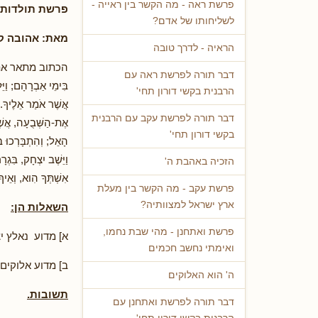
פרשת ראה - מה הקשר בין ראייה -
פרשת תולדות
לשליחותו של אדם?
מאת:
אהובה קל
הראיה - לדרך טובה
הכתוב מתאר את הלי
דבר תורה לפרשת ראה עם
בִּימֵי אַבְרָהָם; וַיֵ
הרבנית בקשי דורון תחי'
אֲשֶׁר אֹמַר אֵלֶיךָ. ג
דבר תורה לפרשת עקב עם הרבנית
אֶת-הַשְּׁבֻעָה, אֲשֶׁר
בקשי דורון תחי'
הָאֵל; וְהִתְבָּרְכוּ ב
וַיֵּשֶׁב יִצְחָק, בִּגְ
הזכיה באהבת ה'
אִשְׁתְּךָ הִוא, וְאֵי
פרשת עקב - מה הקשר בין מעלת
ארץ ישראל למצוותיה?
השאלות הן:
פרשת ואתחנן - מהי שבת נחמו,
א] מדוע נאלץ י
ואימתי נחשב חכמים
ב] מדוע אלוקים
ה' הוא האלוקים
תשובות.
דבר תורה לפרשת ואתחנן עם