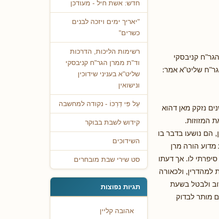
חדש: אשת חיל - מעודכן
"יאריך ימים ויזכה לבנים
כשרים"
רשימות הליכות, הדרכות
גר"ח קניבסקי
וד"ת ממרן הגר"ח קניבסקי
גר"ח שליט"א אמר:
שליט"א בעניני שידוכין
ונישואין
עַל פִּי דַרְכּוֹ - נקודה למחשבה
ים נזקק מאן דהוא
ת המזוזות.
קידוש לשבת בבוקר
 הם נושעו בדבר בו
השידוכים
 מדוע הורה מרן
יפרתי לו. אך דעתו
סט שירי שבת מובחרים
 למהדרין, ולכאורה
שוב ולבטל בשעת
תגיות נפוצות
ם מותר לבדוק
אהובה קליין