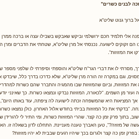
זכה לבנים כשרים"
ל ברוך גנוט שליט"א
פנה אלי תלמיד חכם ירושלמי וביקש שאבקש בשבילו עצה או ברכה ממרן ה
בו הם זקוקים לישועה. נכנסתי אל מרן שליט"א, שטחתי את הדברים ומרן ה
ו את המזוזות".
 מסרתי לו את דברי הגר"ח שליט"א והוספתי וסיפרתי לו שלפני מספר שנ
סוים, וגם במקרה זה הורה מרן שליט"א, שלא כדרכו בדרך כלל, שיבדקו א
 המזוזות, וביום שהמזוזות שבו מהמגיה והתברר שהם כשרות למהדרין,
ה ועזר מן השמים. "לכאורה, המזוזות נבדקו ונמצאו כשרות. כך שאינני יודע
 אך המציאות היא שהמשפחה זכתה לישועה לה ציפתה, עוד באותו היום", ס
ה. "בדקתי את כל המזוזות בביתי בחודש אלול האחרון. כולן נמצאו כשרות
שוב, בתוך פרק זמן כה קצר. שהרי המזוזות כשרות, ומי התיר לי להורידן 
שה של מזוזה?", טען האברך טענה מעניינת. התחלנו לדון בשאלה זו. הא
 בפרק זמן כה קצר ולגרום בכך שיהיו רגעים שבבית לא יהיו מזוזות?