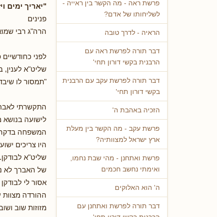
פרשת ראה - מה הקשר בין ראייה -
"יאריך ימים וי
לשליחותו של אדם?
פנינים
הרה"ג רבי שמוא
הראיה - לדרך טובה
דבר תורה לפרשת ראה עם
לפני כחודשיים 
הרבנית בקשי דורון תחי'
שליט"א לענין, 
דבר תורה לפרשת עקב עם הרבנית
"תמסור לו שיבדק
בקשי דורון תחי'
התקשרתי לאברך,
הזכיה באהבת ה'
לישועה בנושא מ
פרשת עקב - מה הקשר בין מעלת
המשפחה בדקה את
ארץ ישראל למצוותיה?
היו צריכים ישוע
שליט"א לבודקן.
פרשת ואתחנן - מהי שבת נחמו,
של האברך לא נח
ואימתי נחשב חכמים
אסור לי לבודקן 
ה' הוא האלוקים
ההורדה מצוות ע
דבר תורה לפרשת ואתחנן עם
מזוזות שוב ושוב