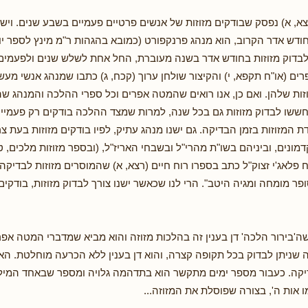
א, א) נפסק שבודקים מזוזות של אנשים פרטיים פעמיים בשבע שנים. וישנו
בחודש אדר הקרוב, הוא מנהג פרנקפורט (כמובא בהגהות ר"מ מינץ לספר יו
לבדוק מזוזות בחודש אדר בשנה מעוברת, החל אחת לשלש שנים ולפעמים
ים (או"ח תקפא, י) והקיצור שולחן ערוך (קכח, ג) כתבו שמנהג אנשי מע
זוזות שלהן. ואם כן, אנו רואים שהמטה אפרים וכל ספרי ההלכה והמנהג ש
חששו לבדוק מזוזות גם בכל שנה, למרות שמצד ההלכה בודקים רק פעמיי
 המזוזות בזמן הבדיקה. גם ישנו מנהג עתיק, לפיו בודקים מזוזות בעת צ
ונים, וביניהם בשו"ת מהרי"ל ובשבחי האריז"ל, (ובספר מזוזות מלכים, ט
ח פלאג'י זצוק"ל כתב בספרו רוח חיים (רצא, א) שהמוסרים מזוזות לבדיק
ופר מומחה ומגיה היטב". הרי לנו שכאשר ישנו צורך לבדוק מזוזות, בודקי
שה'בירור הלכה' דן בענין זה בהלכות מזוזה והוא מביא שמדברי המטה אפר
ה שניתן לבדוק בכל תקופה קצרה, והוא דן בענין ללא הכרעה מוחלטת. ה
דיקה. כעבור מספר ימים מתקשר הוא בתדהמה גלויה ומספר שבאחד המילי
מו אות ה', בצורה שפוסלת את המזוזה...