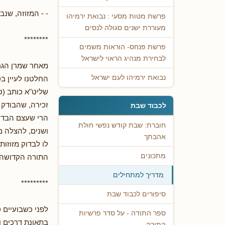
- - המזוזה, שנ
פרשת מטות מסעי : נבואת ירמיהו
מעוררת ישנים סגולה לנסים
********
פרשת פנחס- הוראות משמים
לבחירת מנהיג הראוי לישראל
מאחר שמרן הגר"
נבואת ירמיהו לעם ישראל
החלטנו לעיין בס
שליט"א כותב (ס
זכירה, שהבודק מ
לכבוד שבת
הרי שעצם הבדיק
חוברת: שבת קודש נפשי חולת
ושנים, להצלה מ
אהבתך
לו לבדוק מזוזות
מתכונים
התורה הקדושה ו
מדריך למתחילים
*********
סיפורים לכבוד שבת
לפני כשבועיים 
ספר התודה - על סדר פרשיות
בתאונת דרכים ו
התורה