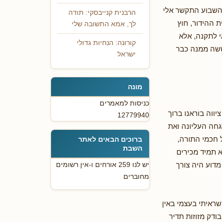
 השבוע התקשר אלי
הרבנית קנייבסקי: תודה
 ההידור, חוץ
לך, אמא התשובה שלי
 לתקנה, אלא
קורונה: הנחיות גדולי
ששה ממנה כבר
ישראל
מונה
כניסות למאמרים
ציווה בוראנו ברוך
12779940
חה העליונה ואת
ל חכמי התורה,
ברוכים הבאים לאתר
השבת
א תמיד מכירים
 מדוע היה צורך
יש לנו 259 אורחים ו-אין רשומים
מחוברים
 שראיתי בעצמי באין
ודק מזוזות תדיר