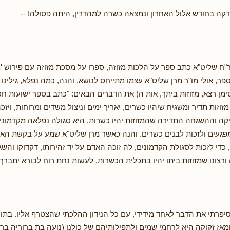
בדקה בחודש אלול האחרון ונמצאה כשרה למהדרין, היתה פסולה! --
ח שליט"א כתב ספר על הלכות מזוזה, ספרו על מסכת מזוזה עם פירוש 'מז
פר, אולי מו"ר מרן שליט"א עצמו מתייחס לנושא. והנה, כמה נפלא, גילינו
ימן רצא, מזוזות ביתך, אות ה) את הדברים הבאים: "כתב בספר ישועות 
זוזות תדיר ומשגיח שיהיו כשרים, יאריך ימים וניצול משדים ומרוחות, ויזכ
ה וההשגחה התדירה שהמזוזות יהיו כשרות, היא סגולה נפלאה מקדמונינו
פגעים ולזכות לבנים כשרים. והנה כאשר מרן שליט"א שמע על בקשת האב
, כדי לזכות לסגולת הקדמונים, לה זוכה האדם על יד זהירותו, דקדוקו והש
רצונו שמזוזות ביתו יהיו בתכלית הכשרות, לעשות נחת רוח לבורא יתברך 
סיפרתי את הדבר לאחד מידידי, עם כל הנידון ההלכתי שהצטרף אליו. בתו
מאז זקוקה היא לרחמי שמים ולתפילותיהם של כולנו (נועה בת ברוריה ב