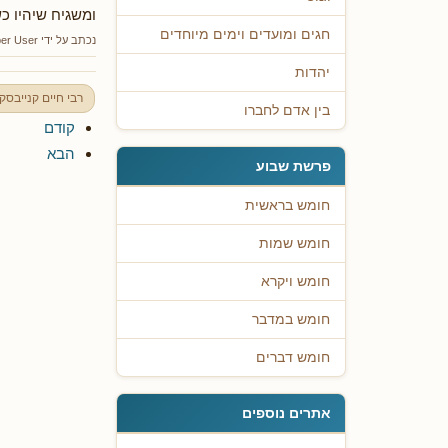
ומשגיח שיהיו כש
חגים ומועדים וימים מיוחדים
נכתב על ידי
er User
יהדות
רבי חיים קנייבסק
בין אדם לחברו
קודם
הבא
פרשת שבוע
חומש בראשית
חומש שמות
חומש ויקרא
חומש במדבר
חומש דברים
אתרים נוספים