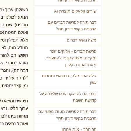
הרבנית בקשי דורון תחי'
בשולחן ערוך (רצ
שירים ווקאלים תוצרת AI
הנוגע לכולנו, 
דבר תורה לפרשת דברים עם
ספרים), שנהגו 
הרבנית בקשי דורון תחי'
ואולם המטה אפר
אלול תפילין ומ
משה נושא דברים
הנודע הזה, לא 
פרשת דברים - אלוקים זוכר
חששו הם להורדת
ומקיים ומצפה לבניו להתעורר.
הובא בספרי הקדמ
מאת: אהובה קליין
דבריהם), והגר"
גולה אחר גולה, דם ואש ותמרות
"להגיה על ידי ס
עשן
זמן קצר יחסית.
דברי הרה"ג יעקב עדס שליט"א על
חיפשנו ומצאנו 
קדושת השבת
ערוך הללו, נרא
דבר תורה לפרשת מטות-מסעי עם
מזוזות ביתו לב
הרבנית בקשי דורון תחי'
ואות ו' נראית כ
הר ההר - מות אהרון