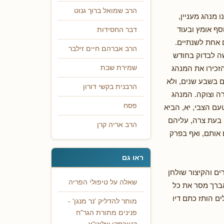
הרב שמואל ברוך גנוט
 מנהג מעניין,
סף אומץ ובעוד
דבר החסידות
 אחת לשנתיים.
הרב אברהם חיים זילבר
שה לבדוק בחודש
הזכירו את המנהג
שמירת שבת
ם בשבע שנים, ולא
הרבנית בקשי דורון
רה וצוקה. המנהג
פסח
עם הצבי, יא, הביא
ה בעת צרה, עליהם
הרב אריה קרן
ם אותם, ואף בפרק
ראו גם
ים והקיצור שולחן
שאלה על טיפולי הפריה
אברך מסר את כל
ם הותז כתם דיו
מותר להדליק 'נר מנגן' -
פנינים מתורת הגר"ח