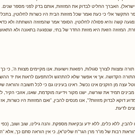
ישראל). האברך החליט לבדוק את המזוזות, אותם בדק לפני מספר שנים.
 התקשר אלי כי כעת ואמר שכל מזוזות הבית היו כשרות לחלוטין, בתכלית
געה קשה והיא פסולה לחלוטין. הסופר אמר שהמזוזה הושחתה ולא כדאי
רת. המזוזה הזאת היא מזוזת החדר של בתי, שנפגעה בתאונה ולא התאו
תורה ומצוות לצורך סגולות, רפואות וישועות. אנו מקיימים מצוות ה', כי כך 
 התורה הקדושה. אך אי אפשר שלא להתרגש ולהתפעם לראות את יד ההשג
ל עצה מן הזקנים אינו נכשל. ראינו בעינינו גם כי לכל תשובה והוראה ש
בינים תמיד את שורשה, ישנו מקור וידיעה מוקדמת, שאנו, אזובי הקיר, ל
מדוע דוקא לבדוק מזוזות?", אנו מנסים להבין, "ואם המזוזות היו כשרות, אז
וצים לדעת.
ו להבין, ללא כלים, ללא ידע ובקיאות מספקת. והנה גילינו, שוב ושוב, (כפי
ראות רבות של מו"ר מרן הגר"ח שליט"א), כי אין הוראה סתם כך, אלא "הב