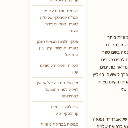
קנייבסקי שליט"א
רשימות ומו"מ עם מרן
הגר"ח קניבסקי שליט"א
בענייני פסח וספירת
העומר
וזות ביתך',
פסקי הלכות מגאוני הזמן
 שמרן הגר"ח
בענייני חופשה, קיץ ו'בין
חכמה בשם ספר
הזמנים'
ה לבנים כשרים".
הלכות והליכות ל'פורים
 לאריכות ימים
קטן'
רך לישועה, המליץ
גחתו בקיום מצוות
מרן שר התורה זיע"א: אין
שמו.
לאכול לפני ההצבעה
בבחירות!!!
שיר לזכר ר' חיים
קנייבסקי זצ"ל
 של אברך זה נפגעה
סגולות בבדיקת מזוזות
רנא לרפואה שלמה