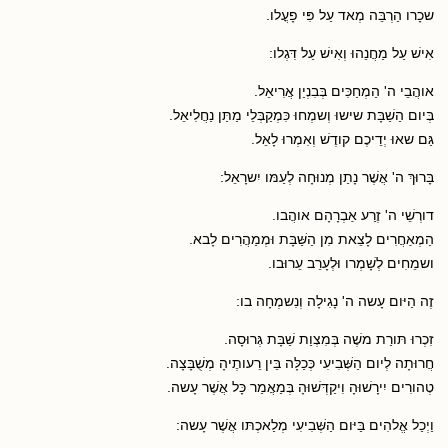
שכָרו הַרְבֵּה מְאד עַל פִּי פָעֳלו.
אִישׁ עַל מַחֲנֵהוּ וְאִישׁ עַל דִּגְלו:
אוהֲבֵי ה' הַמְחַכִּים בְּבִנְיַן אֲרִיאֵל.
בְּיום הַשַׁבָּת שישוּ וְשמְחוּ כִּמְקַבְּלֵי מַתַּן נַחֲלִיאֵל.
גַּם שאוּ יְדֵיכֶם קודֶשׁ וְאִמְרוּ לָאֵל.
בָּרוּךְ ה' אֲשֶׁר נָתַן מְנוּחָה לְעַמּו יִשרָאֵל:
דורְשֵׁי ה' זֶרַע אַבְרָהָם אוהֲבו.
הַמְאַחֲרִים לָצֵאת מִן הַשַּׁבָּת וּמְמַהֲרִים לָבא.
ושמֵחִים לְשָׁמְרו וּלְעָרֵב עֵרוּבו.
זֶה הַיּום עָשה ה' נָגִילָה וְנִשמְחָה בו:
זִכְרוּ תּורַת משֶׁה בְּמִצְוַת שַׁבָּת גְּרוּסָה.
חֲרוּתָה לְיום הַשְּׁבִיעִי כְּכַלָּה בֵּין רֵעותֶיהָ מְשֻׁבָּצָה.
טְהורִים יִירָשׁוּהָ וִיקַדְּשׁוּהָ בְּמַאֲמַר כָּל אֲשֶׁר עָשה.
וַיְכַל אֱלהִים בַּיּום הַשְּׁבִיעִי מְלַאכְתּו אֲשֶׁר עָשה: