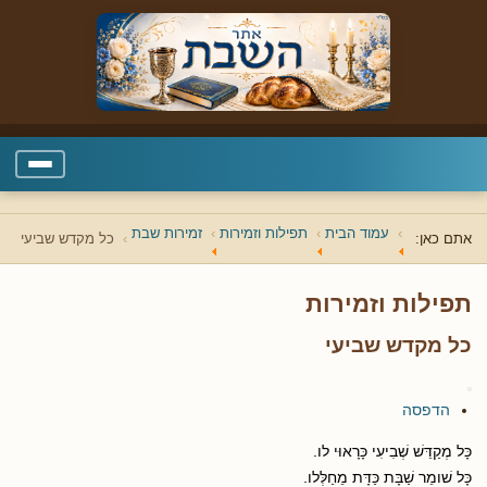
עמוד הבית
תפילות וזמירות
זמירות שבת
אתם כאן:
כל מקדש שביעי
תפילות וזמירות
כל מקדש שביעי
הדפסה
כָּל מְקַדֵּשׁ שְׁבִיעִי כָּרָאוּי לו.
כָּל שׁומֵר שַׁבָּת כַּדָּת מֵחַלְּלו.