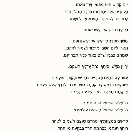
יום קָדושׁ הוּא מִבּואו וְעַד צֵאתו.
כָּל זֶרַע יַעֲקב יְכַבְּדוּהוּ כִּדְבַר הַמֶּלֶךְ וְדָתו.
לָנוּחַ בּו וְלִשמוחַ בְּתַעֲנוּג אָכול וְשָׁתו
כָּל עֲדַת יִשרָאֵל יַעֲשוּ אותו:
מְשׁךְ חַסְדְּךָ לְידְעֶיךָ אֵל קַנּא וְנוקֵם.
נוטְרֵי לַיּום הַשְּׁבִיעִי זָכור וְשָׁמור לְהָקֵם.
שמְּחֵם בְּבִנְיַן שָׁלֵם בְּאור פָּנֶיךָ תַּבְהִיקֵם.
יִרְוְיֻן מִדֶּשֶׁן בֵּיתֶךָ וְנַחַל עֲדָנֶיךָ תַשְׁקֵם:
עֲזור לַשּׁובְתִים בַּשְּׁבִיעִי בֶּחָרִישׁ וּבַקָּצִיר עולָמִים.
פּוסְעִים בּו פְּסִיעָה קְטַנָּה. סועֲדִים בּו לְבָרֵךְ שָׁלשׁ פְּעָמִים.
צִדְקָתָם תַּצְהִיר כְּאור שִׁבְעַת הַיָּמִים.
ה' אֱלהֵי יִשרָאֵל הָבָה תָּמִים.
ה' אֱלהֵי יִשרָאֵל תְּשׁוּעַת עולָמִים:
קַדְּשֵׁם בְּמִצְוותֶיךָ וְטַהֲרֵם כְּעֶצֶם הַשָּׁמַיִם לַטהַר
רוּחֲךָ תַּנְחֵמו כַּבְהֵמָה תֵרֵד בַּבִּקְעָה מִן הָהָר