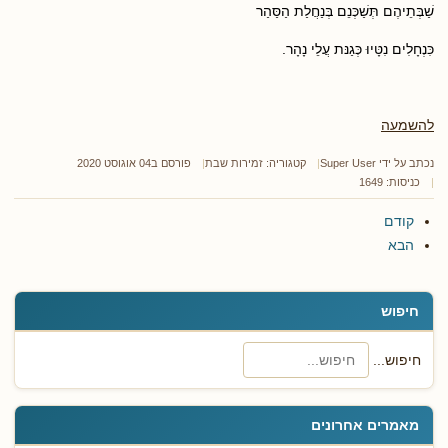
שַׁבְּתֵיהֶם תְּשַׁכְּנֵם בְּנַחֲלַת הַסַּהַר
כִּנְחָלִים נִטָּיוּ כְּגַנּת עֲלֵי נָהָר.
להשמעה
נכתב על ידי
Super User
קטגוריה:
זמירות שבת
פורסם ב04 אוגוסט 2020
כניסות: 1649
קודם
הבא
חיפוש
חיפוש...
מאמרים אחרונים