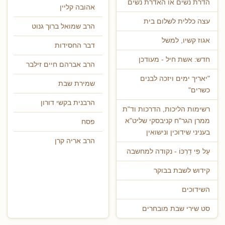
הדרת נשים או האדרת נשים
אהובה קליין
עצה כללית לשלום בית
הרב שמואל ברוך גנוט
אגוז קשיו, למשל
דבר החסידות
חדש: אשת חיל - מעודכן
הרב אברהם חיים זילבר
"יאריך ימים ויזכה לבנים
שמירת שבת
כשרים"
הרבנית בקשי דורון
רשימות הליכות, הדרכות וד"ת
ממרן הגר"ח קניבסקי שליט"א
פסח
בעניני שידוכין ונישואין
הרב אריה קרן
עַל פִּי דַרְכּוֹ - נקודה למחשבה
קידוש לשבת בבוקר
השידוכים
סט שירי שבת מובחרים