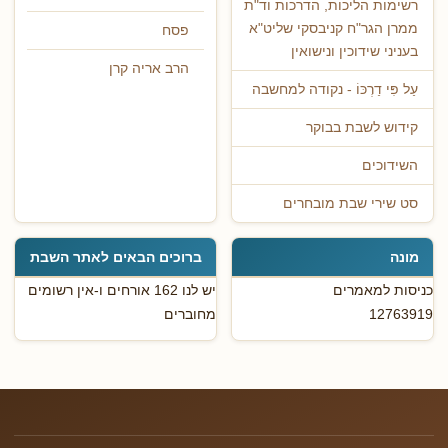
רשימות הליכות, הדרכות וד"ת
ממרן הגר"ח קניבסקי שליט"א
פסח
בעניני שידוכין ונישואין
הרב אריה קרן
עַל פִּי דַרְכּוֹ - נקודה למחשבה
קידוש לשבת בבוקר
השידוכים
סט שירי שבת מובחרים
מונה
ברוכים הבאים לאתר השבת
כניסות למאמרים
יש לנו 162 אורחים ו-אין רשומים
12763919
מחוברים