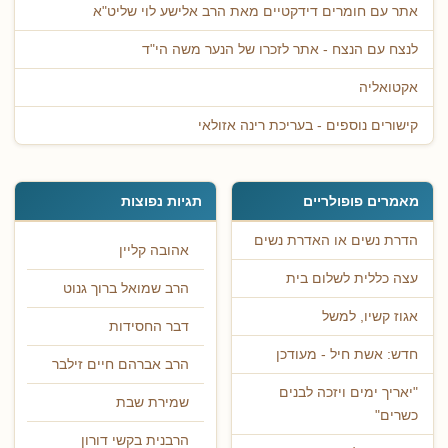
אתר עם חומרים דידקטיים מאת הרב אלישע לוי שליט"א
לנצח עם הנצח - אתר לזכרו של הנער משה הי"ד
אקטואליה
קישורים נוספים - בעריכת רינה אזולאי
מאמרים פופולריים
תגיות נפוצות
הדרת נשים או האדרת נשים
אהובה קליין
עצה כללית לשלום בית
הרב שמואל ברוך גנוט
אגוז קשיו, למשל
דבר החסידות
חדש: אשת חיל - מעודכן
הרב אברהם חיים זילבר
"יאריך ימים ויזכה לבנים
שמירת שבת
כשרים"
הרבנית בקשי דורון