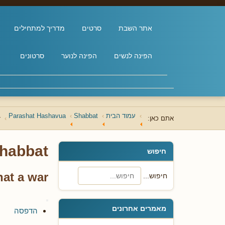
אתר השבת
סרטים
מדריך למתחילים
הפינה לנשים
הפינה לנוער
סרטונים
עמוד הבית
Shabbat
Parashat Hashavua
אתם כאן:
!
habbat
חיפוש
at a war!
חיפוש...
מאמרים אחרונים
הדפסה