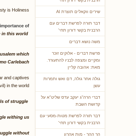
הרבנית בקשי דורון תחי'
ty is Holiness!
שירים ווקאלים תוצרת AI
דבר תורה לפרשת דברים עם
 importance of
הרבנית בקשי דורון תחי'
in this world.
משה נושא דברים
פרשת דברים - אלוקים זוכר
erusalem which
ומקיים ומצפה לבניו להתעורר.
omo Carlebach
מאת: אהובה קליין
ar and captives.
גולה אחר גולה, דם ואש ותמרות
l) in the world
עשן
דברי הרה"ג יעקב עדס שליט"א על
Rabbi Carlebach said there are two levels of struggle -
קדושת השבת
דבר תורה לפרשת מטות-מסעי עם
ggle withing us
הרבנית בקשי דורון תחי'
ruggle without
הר ההר - מות אהרון