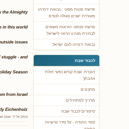
פרשת מטות מסעי : נבואת ירמיהו
s the Almighty
מעוררת ישנים סגולה לנסים
 in this world.
פרשת פנחס- הוראות משמים
לבחירת מנהיג הראוי לישראל
outside issues
נבואת ירמיהו לעם ישראל
 stuggle - and
לכבוד שבת
Holiday Season
חוברת: שבת קודש נפשי חולת
אהבתך
מתכונים
m from Israel
מדריך למתחילים
dy Eichenholz
סיפורים לכבוד שבת
נכתב על ידי
er User
ספר התודה - על סדר פרשיות
התורה