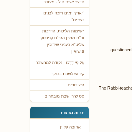
חדש: אשת חיל - מעודכן
"יאריך ימים ויזכה לבנים
כשרים"
רשימות הליכות, הדרכות
וד"ת ממרן הגר"ח קניבסקי
שליט"א בעניני שידוכין
ונישואין
עַל פִּי דַרְכּוֹ - נקודה למחשבה
קידוש לשבת בבוקר
השידוכים
The Rabbi-teacher
סט שירי שבת מובחרים
תגיות נפוצות
אהובה קליין