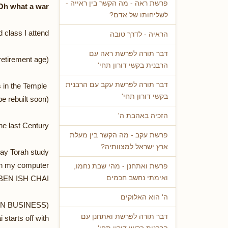
פרשת ראה - מה הקשר בין ראייה -
Oh what a war!
לשליחותו של אדם?
 class I attend
הראיה - לדרך טובה
דבר תורה לפרשת ראה עם
retirement age)
הרבנית בקשי דורון תחי'
דבר תורה לפרשת עקב עם הרבנית
questioned a measurement the Talmud talks about in dealing with Meal Offerings in the Temple
בקשי דורון תחי'
(May it be rebuilt soon).
הזכיה באהבת ה'
he last Century.
פרשת עקב - מה הקשר בין מעלת
ארץ ישראל למצוותיה?
day Torah study
n my computer
פרשת ואתחנן - מהי שבת נחמו,
BEN ISH CHAI
ואימתי נחשב חכמים
ה' הוא האלוקים
(so we discussed the importance of HONESTY IN BUSINESS
דבר תורה לפרשת ואתחנן עם
tarts off with...