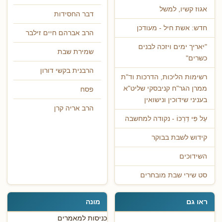
אגוז קשיו, למשל
דבר החסידות
חדש: אשת חיל - מעודכן
הרב אברהם חיים זילבר
"יאריך ימים ויזכה לבנים
שמירת שבת
כשרים"
הרבנית בקשי דורון
רשימות הליכות, הדרכות וד"ת
ממרן הגר"ח קניבסקי שליט"א
פסח
בעניני שידוכין ונישואין
הרב אריה קרן
עַל פִּי דַרְכּוֹ - נקודה למחשבה
קידוש לשבת בבוקר
השידוכים
סט שירי שבת מובחרים
ראו גם
מונה
כניסות למאמרים