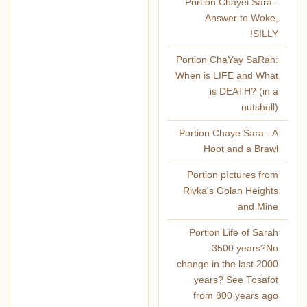
Portion Chayei Sara -
Answer to Woke,
SILLY!
Portion ChaYay SaRah:
When is LIFE and What
is DEATH? (in a
nutshell)
Portion Chaye Sara - A
Hoot and a Brawl
Portion pìctures from
Rivka's Golan Heights
and Mine
Portion Life of Sarah
-3500 years?No
change in the last 2000
years? See Tosafot
from 800 years ago