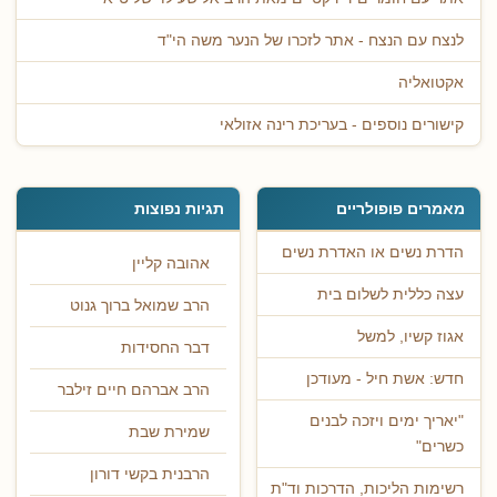
לנצח עם הנצח - אתר לזכרו של הנער משה הי"ד
אקטואליה
קישורים נוספים - בעריכת רינה אזולאי
מאמרים פופולריים
תגיות נפוצות
הדרת נשים או האדרת נשים
אהובה קליין
עצה כללית לשלום בית
הרב שמואל ברוך גנוט
אגוז קשיו, למשל
דבר החסידות
חדש: אשת חיל - מעודכן
הרב אברהם חיים זילבר
"יאריך ימים ויזכה לבנים
שמירת שבת
כשרים"
הרבנית בקשי דורון
רשימות הליכות, הדרכות וד"ת