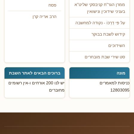
ממרן הגר"ח קניבסקי שליט"א
פסח
בעניני שידוכין ונישואין
הרב אריה קרן
עַל פִּי דַרְכּוֹ - נקודה למחשבה
קידוש לשבת בבוקר
השידוכים
סט שירי שבת מובחרים
מונה
ברוכים הבאים לאתר השבת
כניסות למאמרים
יש לנו 200 אורחים ו-אין רשומים
12803095
מחוברים